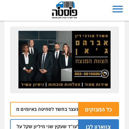
נצרת: בן 28 נעצר בחשד לסחיטה באיומים מטלפון שאינו שלו
כל המבזקים
צווארון לבן
מאסר בפועל לעו"ד שעקץ שני מיליון שקל על דירה השייכת לקו