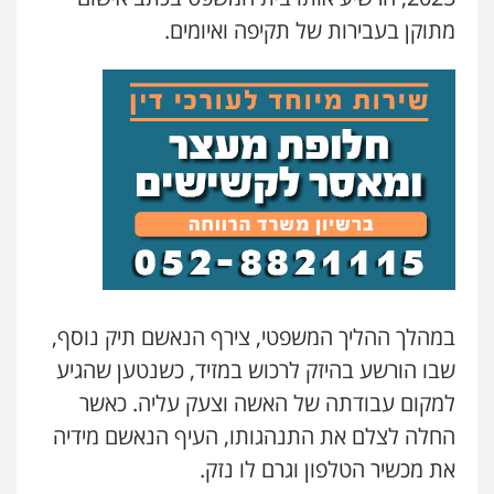
גיל דביר – משרד עורכי דין
מתוקן בעבירות של תקיפה ואיומים.
פלילי
פשיעה כלכלית
צווארון לבן
0506217771
סלימאן אבו שעירה – משרד עורכי דין
פלילי
בטחוני
צבאי
נזיקין
0547780927
עו"ד אסף גונן
פלילי
פשע חמור
תעבורה
צבא
מעצרים
וחקירות
0542255161
במהלך ההליך המשפטי, צירף הנאשם תיק נוסף,
שבו הורשע בהיזק לרכוש במזיד, כשנטען שהגיע
גל דהן – משרד עורך דין פלילי
למקום עבודתה של האשה וצעק עליה. כאשר
פלילי
פשיעה חמורה
סמים
מעצרים
וחקירות
החלה לצלם את התנהגותו, העיף הנאשם מידיה
0544723840
את מכשיר הטלפון וגרם לו נזק.