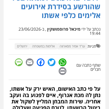
פלילי
מעצרים וחקירות
פשיעה חמורה
שהורשע בסידרת אירועים
נוער
רישום פלילי
0522763105
אלימים כלפי אשתו
עו"ד שלומי שרון
נכתב על ידי
מיכאל פרוסמושקין
, ב-23/06/2026
פלילי
צבאי
מעצרים וחקירות
19:44
0547342002
תגיות
עו"ד אמיר מסארווה
אלימות במשפחה
ירושלים
עו"ד אלון קריטי
פלילי
כלכלי
אלימות
סמים
מעצרים
sage
Facebook
Email
WhatsApp
Twitter
0525544654
שתף כתבה עם
Print
חברים
עו"ד דפנה לביא
משפחה
גישור
על פי כתב האישום, האיש ירק על אשתו,
0507206063
נתן לה מכת אגרוף, איים לפגוע בה ועקב
אחריה. שירות המבחן המליץ לשקול את
ביטול הרשעתו, לנוכח הפגיעה שעלולה
עו"ד זוהר ארבל