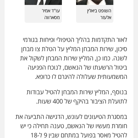
כבריאן, מזר – משרד עורכי דין
השופט ביאלין
עו"ד אמיר
עו"ד דפנה לביא
פלילי
מעצרים וחקירות
אלעזר
מסארווה
משפחה
גישור
0543986802
0507206063
לאור התקדמות בהליך הטיפולי ופיחות בגורמי
עו"ד בועז קניג
עו"ד זוהר ארבל
סיכון, שירות המבחן המליץ על הטלת צו מבחן
פלילי
משפחה
כלכלי
צבאי
פלילי
פשיעה חמורה
מעצרים וחקירות
קטינים
לשנה. כמו כן, המליץ שירות המבחן לשקול את
0507003001
0538788878
ביטול הרשעתו של הנאשם, לנוכח הפגיעה
המשמעותית שעלולה להיגרם לו כרופא.
מנשה, אלמוג – עורכי דין
עו"ד אסף דוק
פלילי
עבירות תנועה
צווארון לבן
תעבורה
פלילי
עבירות מין
סמים והימורים
פשיעה
עורכי דין לענייני אסירים
מעצרים וחקירות
חמורה
חקירות ומעצרים
צווארון לבן והונאה
בנוסף, המליץ שירות המבחן להטיל עבודות
0546470989
0526885006
לתועלת הציבור בהיקף של 400 שעות.
עו"ד אבי כהן
במסגרת הטיעונים לעונש, הדגישה התביעה את
פלילי
פשיעה חמורה
קטינים
אלימות
סמים
עבירות מין
חומרת מעשיו של הנאשם, טענה תחילה כי יש
0523647066
להטיל מאסר בפועל במתחם שבין 9 ל-18