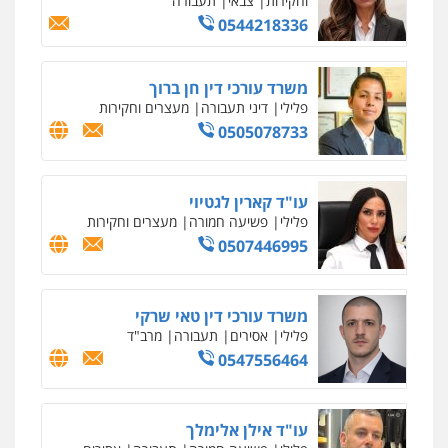
0547780927
עו"ד אסף גונן
פלילי
פשע חמור
תעבורה
צבא
מעצרים
וחקירות
0542255161
גל דהן – משרד עורך דין פלילי
פלילי
פשיעה חמורה
סמים
מעצרים
וחקירות
0544723840
עו"ד ראוף נג'אר
פלילי
עורכי דין לענייני אסירים
מעצרים
סמים
רכוש
0548009246
דוד אפרים משרד עורכי דין