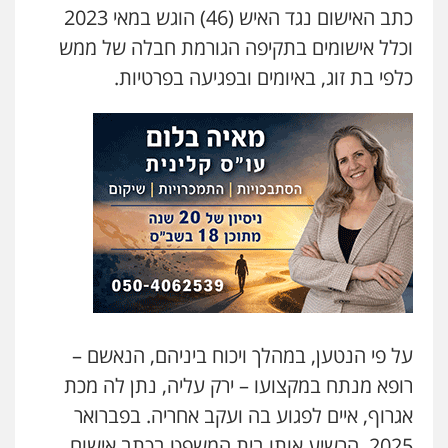
עו"ד קארין לגטיוי
כתב האישום נגד האיש (46) הוגש במאי 2023
פלילי
פשיעה חמורה
מעצרים וחקירות
וכלל אישומים בתקיפה הגורמת חבלה של ממש
0507446995
כלפי בת זוג, באיומים ובפגיעה בפרטיות.
משרד עורכי דין טאי שרקי
פלילי
אסירים
תעבורה
מרב"ד
0547556464
עו"ד אילן אלימלך
פלילי
פשיעה חמורה
תעבורה
אסירים
0522992110
עו"ד שאדי נאטור
על פי הנטען, במהלך ויכוח ביניהם, הנאשם –
פלילי
פשיעה חמורה
מעצרים וחקירות
רופא מנתח במקצועו – ירק עליה, נתן לה מכת
0509230800
אגרוף, איים לפגוע בה ועקב אחריה. בפברואר
2025, הרשיע אותו בית המשפט בכתב אישום