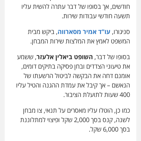
חודשים, אך בסופו של דבר עתרה להשית עליו
ויקי שמואל – משרד עו"ד
תשעה חודשי עבודות שירות.
פלילי
משפט פלילי
0528959600
סניגורו,
עו"ד אמיר מסארווה
, ביקש מבית
המשפט לאמץ את המלצות שירות המבחן.
קורל קרוז – עורך דין פלילי
משפט פלילי
בסופו של דבר,
השופט ביאלין אלעזר
, ששמע
0545437431
את טיעוני הצדדים ובחן פסיקה בתיקים דומים,
אומנם דחה את הבקשה לביטול הרשעתו של
עו"ד עלי סעדי
הנאשם – אך קיבל את עמדת ההגנה והטיל עליו
פלילי
פשיעה חמורה
ליווי וייצוג בחקירות
ומעצרים
400 שעות לתועלת הציבור.
0508824984
כמו כן, הוטלו עליו מאסרים על תנאי, צו מבחן
עו"ד תומר בנישתי
לשנה, קנס בסך 2,000 שקל ופיצוי למתלוננת
פלילי
מעצרים וחקירות
צווארון לבן
פשיעה
חמורה
בסך 6,000 שקל.
0546657865