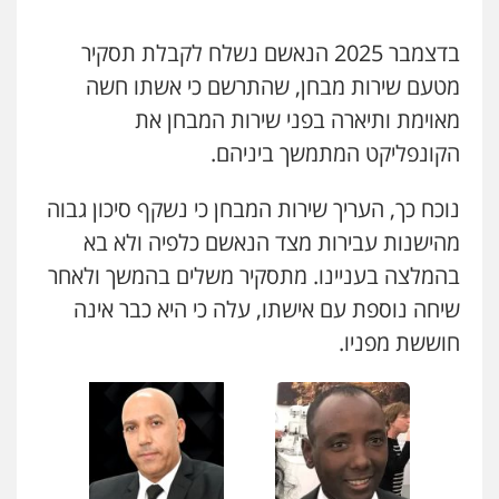
עו"ד איהאב ג'לג'ולי
פלילי
מעצרים וחקירות
עורכי דין לענייני
בדצמבר 2025 הנאשם נשלח לקבלת תסקיר
אסירים
מטעם שירות מבחן, שהתרשם כי אשתו חשה
0505216700
מאוימת ותיארה בפני שירות המבחן את
הקונפליקט המתמשך ביניהם.
אייל בן שושן, עורך דין פלילי
פלילי
מעצרים וחקירות
פשיעה חמורה
נוער
רישום פלילי
נוכח כך, העריך שירות המבחן כי נשקף סיכון גבוה
0522763105
מהישנות עבירות מצד הנאשם כלפיה ולא בא
בהמלצה בעניינו. מתסקיר משלים בהמשך ולאחר
עו"ד אייל אביטל
עו"ד שלומי שרון
פלילי
פשיעה חמורה
מעצרים וחקירות
שיחה נוספת עם אישתו, עלה כי היא כבר אינה
פלילי
צבאי
מעצרים וחקירות
0544712201
0547342002
חוששת מפניו.
עו"ד רונן בנדל
עו"ד אלון קריטי
משפט פלילי
פשיעה חמורה
פלילי
פלילי
כלכלי
אלימות
סמים
מעצרים
0524282442
0525544654