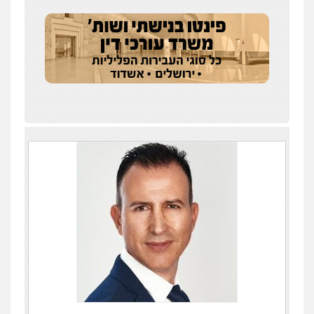
עו"ד איהאב ג'לג'ולי
פלילי
מעצרים וחקירות
עורכי דין לענייני
אסירים
0505216700
אייל בן שושן, עורך דין פלילי
פלילי
מעצרים וחקירות
פשיעה חמורה
נוער
רישום פלילי
0522763105
עו"ד שלומי שרון
פלילי
צבאי
מעצרים וחקירות
0547342002