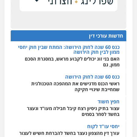
0506355388
הדוקטורט של עו"ד יואב ציוני: מע"מ ומוסדות ללא
אחסון אתרים
כוונת רווח
מהירות
הגנה
גיבוי
תמיכה
שירותים
מקצועיים לעורכי דין
כנס 60 שנה לחוק הירושה: המתח שבין חוק יחסי
עו"ד דרוויש נאשף
ממון לבין חוק הירושה
פלילי
פשיעה חמורה
זכויות אדם
האם בני זוג יכולים לקבוע מראש, במסגרת הסכם
חדשות עורכי דין
0527448141
ממון, גם
מרכז התחלה חדשה
אסירים
עבירות מין
שירותים מקצועיים
כנס 60 שנה לחוק הירושה
לעורכי דין
חליל ביאדי – משרד עורכי דין
ראשי הכנס מדגישים את המהפכה הטכנולגית
0544500346
פלילי
דיני תעבורה
מעצרים וחקירות
שמחייבת שינויי חקיקה
פשיעה חמורה
אסירים
0509636895
חפץ חשוד
מאיה בלום, עו"ס, טיפול ושיקום
עצור בתיק ניסיון רצח קיבל חבילה מעו"ד ונעצר
טיפול בהתמכרויות
שירותים מקצועיים
לעורכי דין
בחשד לסחר בסמים
עו"ד איהאב זבידאת
0504062539
פלילי
פשיעה חמורה
ארגוני פשע
עבירות
יחסי עו"ד לקוח
המתה
עבירות מין
עורך דין מהצפון נעצר בחשד להברחת חשיש לעצור
0509930581
עו"ד ד"ר אבי שקד
בקישון
עבירות כלכליות
הלבנת הון
חילוטים
עבירות פליליות
עו"ד ליאור קצב הורשע בבית-הדין המשמעתי
עו"ד יפעת שוורץ סיל
0544385337
בעיכוב כספים ופגיעה בכבוד המקצוע
פלילי
תעבורה