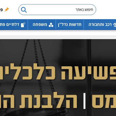
פו
רכב ותחבורה
חדשות נדל"ן
משפחה
דלתיים פת