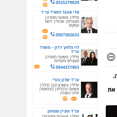
מחיקת כתבות מגוגל
0525279829
ודחיקת אזכורים שליליים
שירותים מקצועיים לעורכי
אלי אונגר משרד עו"ד
דין
פלילי
פשיעה חמורה
מעצרים
מנהלי
רישוי
0522508109
עסקים
אחסון אתרים
0507302623
מהירות
הגנה
גיבוי
תמיכה
שירותים מקצועיים
לוי מלאך דדון – משרד
לעורכי דין
עו"ד
Messag
Print
Fa
E
פלילי
פשיעה חמורה
מעצרים וחקירות
מרכז התחלה חדשה
0544231863
אסירים
עבירות מין
שירותים מקצועיים לעורכי
.
דין
עו"ד שרון נהרי
פלילי
צווארון לבן
כלכלי
0544500346
 את
פשיעה כלכלית
בינלאומי
הליכי הסגרה
מאיה בלום, עו"ס,
טיפול ושיקום
טיפול בהתמכרויות
שירותים מקצועיים לעורכי
עו"ד מעיין שמחון
דין
פלילי
מעצרים וחקירות