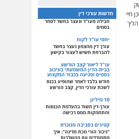
פלילי
אסירים
חקירות
ק
ומעצרים
סייבר
ניהול
חפץ חשוד
0522508109
משברים פליליים
 חיי
חדשות עורכי דין
עצור בתיק ניסיון רצח קיבל
חבילה מעו"ד ונעצר בחשד לסחר
הליך
אחסון אתרים
0506355388
בסמים
מהירות
הגנה
גיבוי
תמיכה
שירותים מקצועיים
לעורכי דין
יחסי עו"ד לקוח
עו"ד דרוויש נאשף
עורך דין מהצפון נעצר בחשד
פלילי
פשיעה חמורה
זכויות
אדם
להברחת חשיש לעצור בקישון
מרכז התחלה חדשה
0527448141
אסירים
עבירות מין
עו"ד ליאור קצב הורשע
שירותים מקצועיים לעורכי
בבית-הדין המשמעתי בעיכוב
דין
כספים ופגיעה בכבוד המקצוע
חליל ביאדי – משרד
עורכי דין
חודש בלבד לאחר שהופיע בכנס
0544500346
פלילי
דיני תעבורה
מעצרים
לשכת עורכי הדין, קצב הורשע
וחקירות
פשיעה חמורה
אסירים
10 מיליון
0509636895
עורך-דין חשוד בהעלמת הכנסות
והתחמקות ממס רכישה
עו"ד איהאב זבידאת
פלילי
פשיעה חמורה
ארגוני
קטינים בסביבה מנוכרת
פשע
עבירות המתה
עבירות מין
"ניכור הורי מכת מדינה": איך
מתמודדים עם ההשלכות