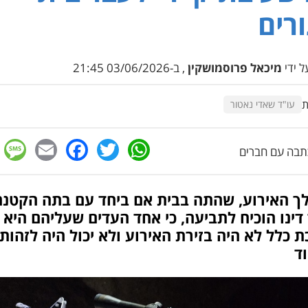
רים
 ידי
מיכאל פרוסמושקין
, ב-03/06/2026 21:45
ת
עו"ד שאדי נאטור
e
cebook
mail
WhatsApp
Twitter
בה עם חברים
ך האירוע, שהתה בבית אם ביחד עם בתה הקטנה
דינו הוכיח לתביעה, כי אחד העדים שעליהם היא
 כלל לא היה בזירת האירוע ולא יכול היה לזהות
ד