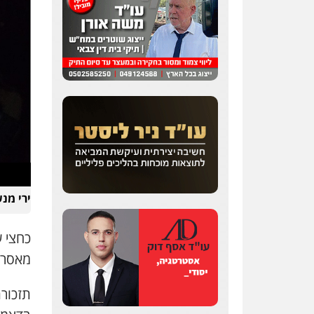
ירי מנ
מאסר ע
תזכורת