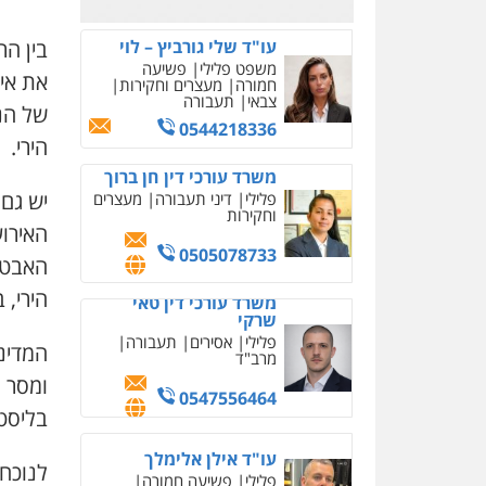
בין ה
עו"ד שלי גורביץ – לוי
משפט פלילי
פשיעה
את איר
חמורה
מעצרים וחקירות
צבאי
תעבורה
של הנ
0544218336
הירי.
משרד עורכי דין חן ברוך
יש גם 
פלילי
דיני תעבורה
מעצרים
וחקירות
האירו
0505078733
האבטחה
הירי, 
משרד עורכי דין טאי
שרקי
פלילי
אסירים
תעבורה
המדינ
מרב"ד
ומסר 
0547556464
בליסטית קב
עו"ד אילן אלימלך
לנוכח 
פלילי
פשיעה חמורה