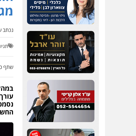
מגו
נכתב על
תגיו
שתף כת
במהל
עורך 
נסמכת
החשו