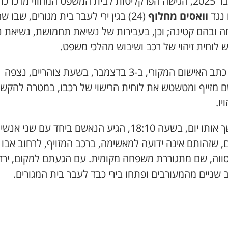
בדצמבר 2025, הגישה הפרקליטות לבית המשפט המחוזי מרכז כ
 נגד
וואסים מחלוף
(24) בגין ירי לעבר בית מגורים, שבו ש
 ובהם קטינה; וכן, בעבירות של נשיאת תחמושת, נשיאת נ
לוחית זיהוי של רכב ושיבוש מהלכי משפט.
על פי כתב האישום המקורי, ב-3 בדצמבר, בשעת צוהריים, נצפה
 מזייף ומטשטש את לוחית הרישוי של רכבו, במטרה להקש
יו.
בהמשך אותו יום, בשעה 18:10, הגיע הנאשם ביחד עם שני אנש
, שזהותם אינה ידועה למאשימה, ברכב המזויף, לרחוב אבו
ווה, שם מתגוררת משפחה מקומית. עם הגעתם למקום, ירד
שניים מהמעורבים ופתחו בירי כבד לעבר בית המגורים.