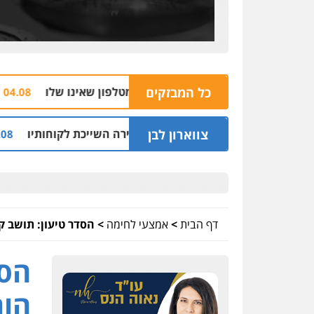
כל המבזקים
הצהרת תו
04.08 | 16:32
צווארון לבן
ני מיליון שקל על דירה השייכת לקוחותיו
חלק מא
03.08 | 19:52
דף הבית
>
אמצעי לחימה
>
הסדר טיעון: תושב ק
הסד
הור