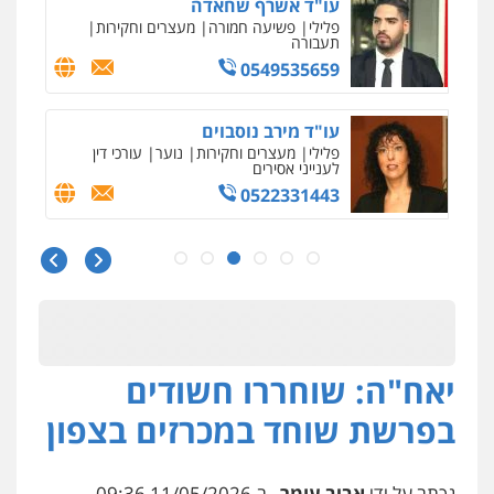
עו"ד חמאדה מסרי
תעבורה
0526631970
עו"ד אייל אביטל
פלילי
פשיעה חמורה
מעצרים וחקירות
0544712201
עו"ד רונן בנדל
משפט פלילי
פשיעה חמורה
פלילי
0524282442
יאח"ה: שוחררו חשודים
בפרשת שוחד במכרזים בצפון
כבריאן, מזר – משרד עורכי דין
פלילי
מעצרים וחקירות
0543986802
נכתב על ידי
אביב עומר
, ב-11/05/2026 09:36