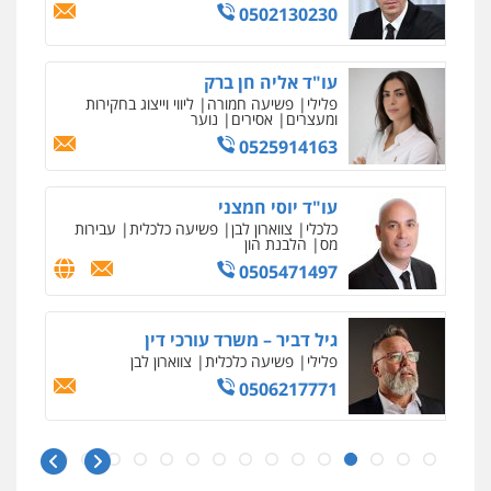
0502130230
פלילי
פשיעה חמורה
צווארון לבן
תעבורה
0505537656
עו"ד אליה חן ברק
פלילי
פשיעה חמורה
ליווי וייצוג בחקירות
ומעצרים
אסירים
נוער
חנא בולוס – משרד עורכי דין
פלילי
פשיעה חמורה
צווארון לבן
נזיקין
0525914163
0546661544
עו"ד יוסי חמצני
כלכלי
צווארון לבן
פשיעה כלכלית
עבירות
מס
הלבנת הון
עו"ד קובי בן שעיה
פלילי
צווארון לבן
צבאי
0505471497
0524040052
גיל דביר – משרד עורכי דין
פלילי
פשיעה כלכלית
צווארון לבן
עו"ד לימור רוט חזן
0506217771
פלילי
מעצרים
צווארון לבן
פשיעה חמורה
איומים כתובים
ניר קידר – צלם
0523407232
תושב סכנין חשוד ששלח הודעות מאיימות לעורך דין
צילום עורכי דין
שירותים מקצועיים לעורכי
מקומי
דין
משרד עורכי דין פארס פלאח
0504578527
אבי שקד מונה
פלילי
צבאי
צווארון לבן והונאה
ביטוח לאומי