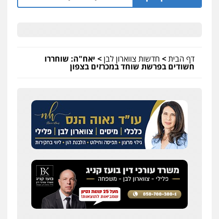
כלכלי
הלבנת הון
חילוט
ייעוץ לעורכי דין
0507061374
עו"ד אמיר כהן
דף הבית
>
חדשות צווארון לבן
>
יאח"ה: שוחררו
פלילי
מעצרים וחקירות
תעבורה
חשודים בפרשת שוחד במכרזים בצפון
0537470000
מצגר ושות', חברת עורכי דין
נדל"ן / עסקים
משפחה
תעבורה
כלכלי
הוצאה לפועל
0545402829
עורך דין תמיר אלטיט
פלילי
תעבורה
0545577862