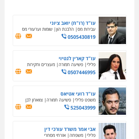
פלילי
פשיעה חמורה
כלכלי
מעצרים
וחקירות
0522540777
עו"ד (רו"ח) יואב ציוני
שחר מנדלמן, שלומציון גבאי מנדלמן
עבירות מס
הלבנת הון
שומות וערעורי מס
– משרד עורכי דין
0505430819
פלילי
התמחות בייצוג בעבירות מין
0505522334
עו"ד קארין לגטיוי
פלילי
פשיעה חמורה
מעצרים וחקירות
עו"ד יניב זוסמן
פלילי
כלכלי
פשיעה חמורה
מעצרים
0507446995
וחקירות
0525199949
עו"ד רועי אטיאס
משפט פלילי
פשיעה חמורה
צווארון לבן
גיל פרידמן – משרד עו"ד
פלילי
צווארון לבן
מעצרים וחקירות
מחיקת
525043999
רישום פלילי
0503366733
אבי אמר משרד עורכי דין
פלילי
משפחה
אזרחי מסחרי
עורך דין פלילי רובי גלבוע