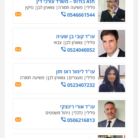
אילן כץ – משרד עורכי דין
משפט פלילי
ייצוג שוטרים וסוהרים
חיילים
ועדות חקירה
0546312410
רעות כהן – משרד עורכי דין
פלילי
צווארון לבן
תעבורה
אסירים
מעצרים
וחקירות
0506277425
עו"ד שאדי דבאח
פלילי
פשיעה כלכלית
תעבורה
0505643689
עו"ד נעם שביט
פלילי
פשיעה חמורה
מיסים
הלבנת הון
פסיכיאטריה משפטית
0506216048