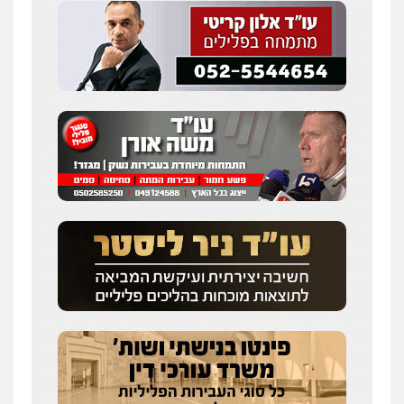
אברהם שהבזי – משרד עורכי דין
מיסים
כלכלי
פלילי
פשיעה כלכלית
הלבנת
הון
0504456555
חליל ביאדי – משרד עורכי דין
פלילי
דיני תעבורה
מעצרים וחקירות
פשיעה חמורה
אסירים
0509636895
עו"ד יפעת שוורץ סיל
פלילי
תעבורה
0523379525
עו"ד שילה ענבר
פלילי
כלכלי
מיסים
הלבנת הון
ייעוץ לעורכי
דין
0506216097