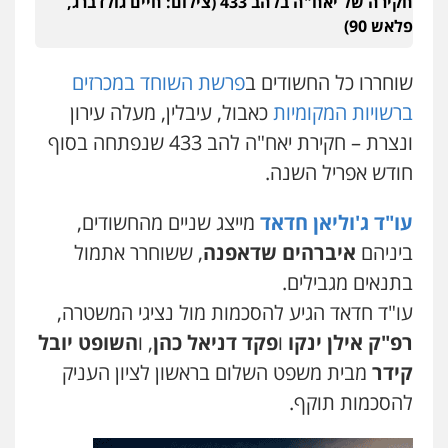
חקירה של יאח"ה בלהב 433 (צילום: חיים גולדברג,
0546657865
פלאש 90)
אלי אונגר משרד עו"ד
שוחררו כל החשודים ב
פרשת השוחד במכרזים
פלילי
פשיעה חמורה
מעצרים
מנהלי
רישוי
עסקים
ברשויות המקומיות
כאבול, עיבלין, מעלה עירון
0507302623
ונצרת – חקירת יאח"ה להב 433 שנפתחה בסוף
חודש אפריל השנה.
עו"ד פאדי בראנסי
פלילי
צווארון לבן
עבירות בטחוניות
מעצרים
וחקירות
עו"ד ג'וליאן חדאד
מייצג שניים מהחשודים,
0524122241
ביניהם
איברהים שדאפנה
, ששוחרר אתמול
בתנאים מגבילים.
עו"ד ד"ר איתן פינקלשטיין
עו"ד חדאד הגיע להסכמות מול נציגי המשטרה,
כלכלי
הלבנת הון
חילוט
ייעוץ לעורכי דין
רפ"ק אילן ינקו
ו
פקד דניאל כהן
, ו
השופט יובל
0507061374
קידר
מבית משפט השלום בראשון לציון העניק
להסכמות תוקף.
עו"ד אמיר כהן
פלילי
מעצרים וחקירות
תעבורה