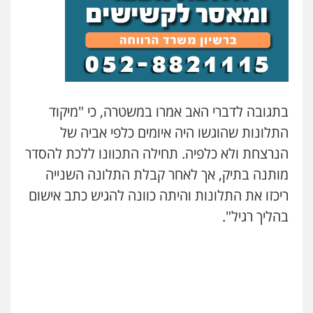
דוד אפרים משרד עורכי דין
פלילי
צווארון לבן
מס הכנסה
מע"מ
0506209859
עדי כרמלי – חברת עו"ד
בתגובה לדברי האב אמרו במשטרה, כי "מיקוד
פלילי
כלכלי
עורכי דין לענייני אסירים
התלונות שהוגשו היה איומים כלפי אביה של
0525060666
הנרצחת ולא כלפיה. תחילה התכוונו ללכת להסדר
מותנה בתיק, אך לאחר קבלת התלונה השנייה
גיא זהבי משרד עורכי דין
ריכזו את התלונות והיתה כוונה להגיש כתב אישום
פלילי
משפחה
בהליך רגיל".
503456449
עו"ד איהאב ג'לג'ולי
פלילי
מעצרים וחקירות
עורכי דין לענייני
אסירים
0505216700