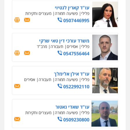
פלילי
פשע חמור
תעבורה
צבא
מעצרים
וחקירות
0542255161
גל דהן – משרד עורך דין פלילי
פלילי
פשיעה חמורה
סמים
מעצרים
וחקירות
0544723840
עו"ד ראוף נג'אר
פלילי
עורכי דין לענייני אסירים
מעצרים
סמים
רכוש
0548009246
דוד אפרים משרד עורכי דין
פלילי
צווארון לבן
מס הכנסה
מע"מ
0506209859
עדי כרמלי – חברת עו"ד