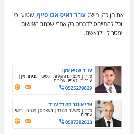
עו"ד עלי סעדי
פלילי
פשיעה חמורה
ליווי וייצוג בחקירות
ומעצרים
את חן כהן מייצג
עו"ד ראיס אבו סייף
, שטוען כי
0508824984
יוכל להתייחס לדברים רק אחרי שכתב האישום
יימסר לו ולנאשם.
עו"ד תומר בנישתי
פלילי
מעצרים וחקירות
צווארון לבן
פשיעה
חמורה
0546657865
עו"ד שגיא אקו
פלילי
מעצרים וחקירות
סמים
עבירות מין
עורכי דין לענייני אסירים
0525279829
אלי אונגר משרד עו"ד
פלילי
פשיעה חמורה
מעצרים
מנהלי
רישוי
עסקים
0507302623