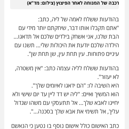
רכבה של המנוחה לאחר הפיצוץ (צילום: מד"א)
פלילי
פשיעה חמורה
מעצרים וחקירות
0544712201
בהודעות ששלח לאמה של ליה, כתב:
"אתם תקבלו אותו דבר, שיחקתם יותר מידי עם
עו"ד רונן בנדל
הבת שלנו, אני אשחק בילדים שלכם אל תדאגו…
משפט פלילי
פשיעה חמורה
פלילי
הילדה שלכם יודעת את היכולות שלי… תשנו עם
0524282442
עיניים פתוחות. עין תחת עין, שן תחת שן".
כבריאן, מזר – משרד עורכי דין
בהודעות ששלח לליה עצמה כתב: "אין משטרה,
פלילי
מעצרים וחקירות
לא יעזור".
0543986802
היא השיבה לו: "הם ידאגו לאיומים שלך".
הוא המשיך ואיים: "ליה יש דד ליין עד יום שישי ולא
עו"ד בועז קניג
יחייגו לאבא שלך… אל תתעסקי עם משהו שגדול
פלילי
משפחה
כלכלי
צבאי
עליך, אל תשימי את אבא שלך בסכנה…".
0507003001
כתב האישום כולל אישום נוסף בו נטען כי הנאשם
מנשה, אלמוג – עורכי דין