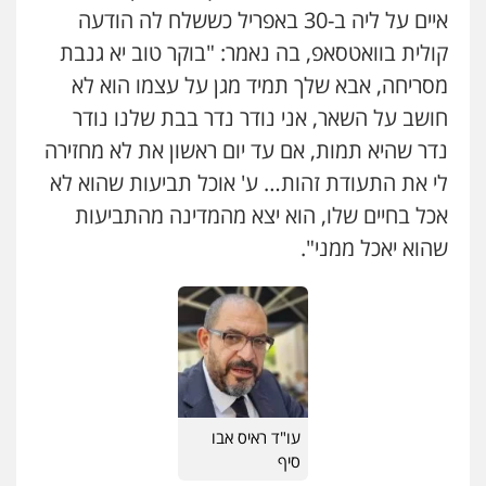
איים על ליה ב-30 באפריל כששלח לה הודעה
פלילי
עבירות תנועה
צווארון לבן
תעבורה
עורכי דין לענייני אסירים
מעצרים וחקירות
קולית בוואטסאפ, בה נאמר: "בוקר טוב יא גנבת
0546470989
מסריחה, אבא שלך תמיד מגן על עצמו הוא לא
חושב על השאר, אני נודר נדר בבת שלנו נודר
עו"ד אבי כהן
פלילי
פשיעה חמורה
קטינים
אלימות
נדר שהיא תמות, אם עד יום ראשון את לא מחזירה
סמים
עבירות מין
לי את התעודת זהות… ע' אוכל תביעות שהוא לא
0523647066
אכל בחיים שלו, הוא יצא מהמדינה מהתביעות
שהוא יאכל ממני".
ויקי שמואל – משרד עו"ד
פלילי
משפט פלילי
0528959600
קורל קרוז – עורך דין פלילי
משפט פלילי
0545437431
עו"ד ראיס אבו
סיף