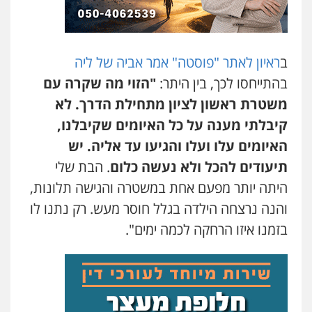
סלימאן אבו שעירה – משרד עורכי דין
פלילי
בטחוני
צבאי
נזיקין
0547780927
ב
ראיון לאתר "פוסטה" אמר אביה של ליה
בהתייחסו לכך, בין היתר:
"הזוי מה שקרה עם
עו"ד אסף גונן
משטרת ראשון לציון מתחילת הדרך. לא
פלילי
פשע חמור
תעבורה
צבא
מעצרים
וחקירות
קיבלתי מענה על כל האיומים שקיבלנו,
0542255161
האיומים עלו ועלו והגיעו עד אליה. יש
תיעודים להכל ולא נעשה כלום
. הבת שלי
גל דהן – משרד עורך דין פלילי
היתה יותר מפעם אחת במשטרה והגישה תלונות,
פלילי
פשיעה חמורה
סמים
מעצרים
וחקירות
והנה נרצחה הילדה בגלל חוסר מעש. רק נתנו לו
0544723840
בזמנו איזו הרחקה לכמה ימים".
עו"ד ראוף נג'אר
פלילי
עורכי דין לענייני אסירים
מעצרים
סמים
רכוש
0548009246