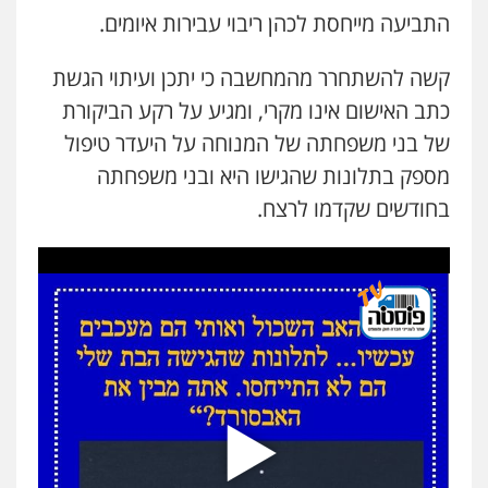
התביעה מייחסת לכהן ריבוי עבירות איומים.
עו"ד זוהר ארבל
פלילי
פשיעה חמורה
מעצרים וחקירות
קשה להשתחרר מהמחשבה כי יתכן ועיתוי הגשת
קטינים
כתב האישום אינו מקרי, ומגיע על רקע הביקורת
0538788878
של בני משפחתה של המנוחה על היעדר טיפול
עו"ד אסף דוק
מספק בתלונות שהגישו היא ובני משפחתה
פלילי
עבירות מין
סמים והימורים
פשיעה
בחודשים שקדמו לרצח.
חמורה
חקירות ומעצרים
צווארון לבן והונאה
0526885006