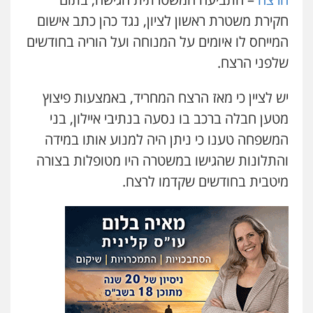
משרד עורכי דין טאי שרקי
חקירת משטרת ראשון לציון, נגד כהן כתב אישום
פלילי
אסירים
תעבורה
מרב"ד
המייחס לו איומים על המנוחה ועל הוריה בחודשים
0547556464
שלפני הרצח.
עו"ד אילן אלימלך
יש לציין כי מאז הרצח המחריד, באמצעות פיצוץ
פלילי
פשיעה חמורה
תעבורה
אסירים
מטען חבלה ברכב בו נסעה בנתיבי איילון, בני
0522992110
המשפחה טענו כי ניתן היה למנוע אותו במידה
והתלונות שהגישו במשטרה היו מטופלות בצורה
עו"ד שאדי נאטור
מיטבית בחודשים שקדמו לרצח.
פלילי
פשיעה חמורה
מעצרים וחקירות
0509230800
גיל דביר – משרד עורכי דין
פלילי
פשיעה כלכלית
צווארון לבן
0506217771