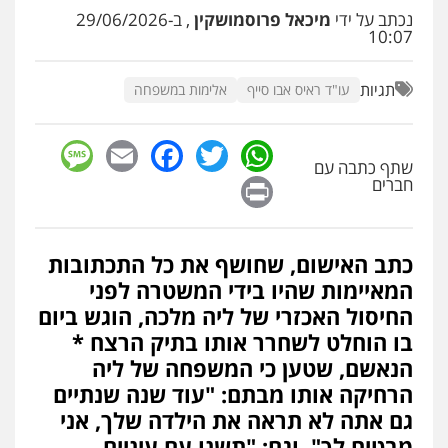
עו"ד שלומי שרון
נכתב על ידי
מיכאל פרוסמושקין
, ב-29/06/2026
פלילי
צבאי
מעצרים וחקירות
10:07
0547342002
תגיות
עו"ד ראיס אבו סייף
אלימות במשפחה
עו"ד אלון קריטי
פלילי
כלכלי
אלימות
סמים
מעצרים
sage
Facebook
Email
WhatsApp
Twitter
0525544654
שתף כתבה עם
Print
חברים
עו"ד דפנה לביא
משפחה
גישור
כתב האישום, שחושף את כל התכתובות
0507206063
המאיימות שהיו בידי המשטרה לפני
החיסול האכזרי של ליה מלכה, הוגש ביום
בו הוחלט לשחרר אותו בתיק הרצח *
עו"ד זוהר ארבל
פלילי
פשיעה חמורה
מעצרים וחקירות
הנאשם, שטען כי המשפחה של ליה
קטינים
הרחיקה אותו מבתם: "עוד שנה שנתיים
0538788878
גם אתה לא תראה את הילדה שלך, אני
מבטיח לך", וגם: "תשנו עם עיניים