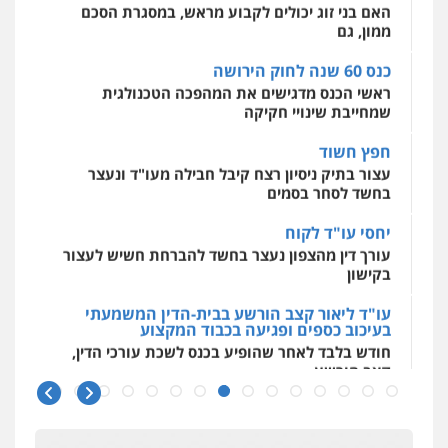
מאיה בלום, עו"ס, טיפול ושיקום
ראשי הכנס מדגישים את המהפכה הטכנולגית
טיפול בהתמכרויות
שירותים מקצועיים
שמחייבת שינויי חקיקה
לעורכי דין
עו"ד איהאב זבידאת
0504062539
חפץ חשוד
פלילי
פשיעה חמורה
ארגוני פשע
עבירות
המתה
עבירות מין
עצור בתיק ניסיון רצח קיבל חבילה מעו"ד ונעצר
בחשד לסחר בסמים
0509930581
עו"ד ד"ר אבי שקד
עבירות כלכליות
הלבנת הון
חילוטים
יחסי עו"ד לקוח
עבירות פליליות
עורך דין מהצפון נעצר בחשד להברחת חשיש לעצור
עו"ד יפעת שוורץ סיל
0544385337
בקישון
פלילי
תעבורה
0523379525
עו"ד ליאור קצב הורשע בבית-הדין המשמעתי
איתי חקירות – שירותים לעורכי דין
בעיכוב כספים ופגיעה בכבוד המקצוע
חקירות פרטיות
חקירות כלכליות
חקירות
חודש בלבד לאחר שהופיע בכנס לשכת עורכי הדין,
אישות
איתורים
עו"ד אליה חן ברק
קצב הורשע
0537865001
פלילי
פשיעה חמורה
ליווי וייצוג בחקירות
ומעצרים
אסירים
נוער
10 מיליון
0525914163
ניר קידר – צלם
עורך-דין חשוד בהעלמת הכנסות והתחמקות ממס
רכישה
צילום עורכי דין
שירותים מקצועיים לעורכי
דין
עו"ד אריה פטר
קטינים בסביבה מנוכרת
0504578527
לשעבר סגן מנהל המחלקה הפלילית
בפרקליטות המדינה
"ניכור הורי מכת מדינה": איך מתמודדים עם
ההשלכות ההרסניות של התופעה?
0506217994