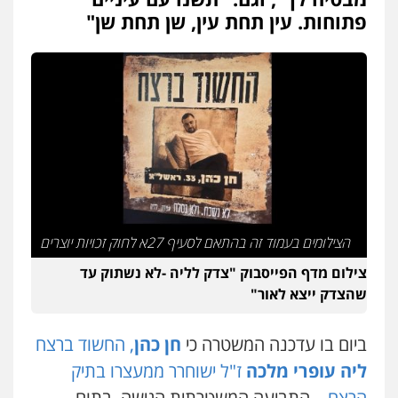
עו"ד אסף דוק
פתוחות. עין תחת עין, שן תחת שן"
פלילי
עבירות מין
סמים והימורים
פשיעה
חמורה
חקירות ומעצרים
צווארון לבן והונאה
0526885006
עו"ד שלי גורביץ – לוי
משפט פלילי
פשיעה חמורה
מעצרים
וחקירות
צבאי
תעבורה
0544218336
משרד עורכי דין חן ברוך
פלילי
דיני תעבורה
מעצרים וחקירות
הצילומים בעמוד זה בהתאם לסעיף 27א לחוק זכויות יוצרים
0505078733
צילום מדף הפייסבוק "צדק לליה -לא נשתוק עד
שהצדק ייצא לאור"
עו"ד קארין לגטיוי
פלילי
פשיעה חמורה
מעצרים וחקירות
ביום בו עדכנה המשטרה כי
חן כהן
, החשוד ברצח
0507446995
ליה עופרי מלכה
ז"ל ישוחרר ממעצרו בתיק
הרצח
– התביעה המשטרתית הגישה, בתום