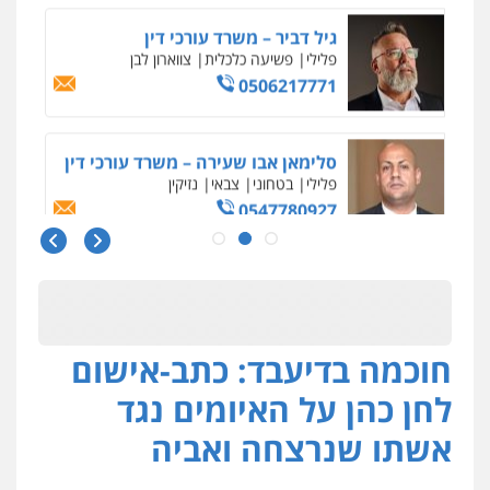
פלילי
כלכלי
עורכי דין לענייני אסירים
0525060666
גיא זהבי משרד עורכי דין
פלילי
משפחה
503456449
עו"ד איהאב ג'לג'ולי
פלילי
מעצרים וחקירות
עורכי דין לענייני
אסירים
0505216700
חוכמה בדיעבד: כתב-אישום
אייל בן שושן, עורך דין פלילי
פלילי
מעצרים וחקירות
פשיעה חמורה
לחן כהן על האיומים נגד
נוער
רישום פלילי
0522763105
אשתו שנרצחה ואביה