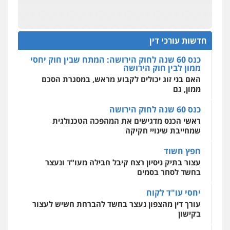
מהירות
הגנה
גיבוי
תמיכה
שירותים
מקצועיים לעורכי דין
כנס 60 שנה לחוק הירושה: המתח שבין חוק יחסי
עו"ד דרוויש נאשף
ממון לבין חוק הירושה
פלילי
פשיעה חמורה
זכויות אדם
האם בני זוג יכולים לקבוע מראש, במסגרת הסכם
חדשות עורכי דין
0527448141
ממון, גם
מרכז התחלה חדשה
אסירים
עבירות מין
שירותים מקצועיים
כנס 60 שנה לחוק הירושה
לעורכי דין
חליל ביאדי – משרד עורכי דין
ראשי הכנס מדגישים את המהפכה הטכנולגית
0544500346
פלילי
דיני תעבורה
מעצרים וחקירות
שמחייבת שינויי חקיקה
פשיעה חמורה
אסירים
0509636895
חפץ חשוד
מאיה בלום, עו"ס, טיפול ושיקום
עצור בתיק ניסיון רצח קיבל חבילה מעו"ד ונעצר
טיפול בהתמכרויות
שירותים מקצועיים
לעורכי דין
בחשד לסחר בסמים
עו"ד איהאב זבידאת
0504062539
פלילי
פשיעה חמורה
ארגוני פשע
עבירות
יחסי עו"ד לקוח
המתה
עבירות מין
עורך דין מהצפון נעצר בחשד להברחת חשיש לעצור
0509930581
עו"ד ד"ר אבי שקד
בקישון
עבירות כלכליות
הלבנת הון
חילוטים
עבירות פליליות
עו"ד ליאור קצב הורשע בבית-הדין המשמעתי
עו"ד יפעת שוורץ סיל
0544385337
בעיכוב כספים ופגיעה בכבוד המקצוע
פלילי
תעבורה
חודש בלבד לאחר שהופיע בכנס לשכת עורכי הדין,
0523379525
קצב הורשע
איתי חקירות – שירותים לעורכי דין