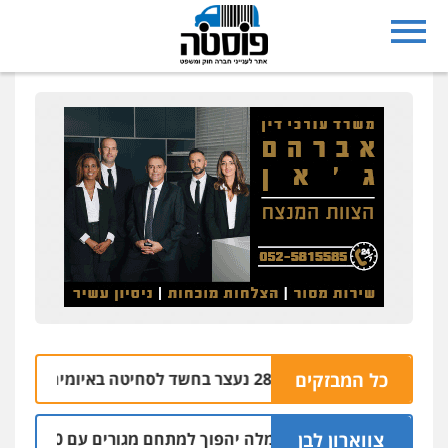
נצרת: בן 28 נעצר בחשד לסחיטה באיומים מטלפון שאינו שלו
כל המבזקים
צווארון לבן
 התעשייה ברמלה יהפוך למתחם מגורים עם 1,700 יחידות דיור