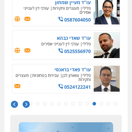
עו"ד מעיין שמחון
פלילי
מעצרים וחקירות
עורכי דין לענייני
אסירים
0587604050
עו"ד שאדי כבהא
פלילי
עורכי דין לענייני אסירים
0525556970
עו"ד פאדי בראנסי
פלילי
צווארון לבן
עבירות בטחוניות
מעצרים
וחקירות
0524122241
ניר קידר – צלם
צילום עורכי דין
שירותים מקצועיים לעורכי
דין
עו"ד אלינור טל
0504578527
עבירות פליליות
משפט מנהלי
עתירות
אסירים
ועדות שחרורים
0523823782
רונן הלל – מוניטין
מחיקת כתבות מגוגל ודחיקת אזכורים