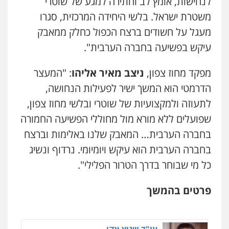
לנחישות, אומץ לב וחתירה למגע של שוטרי
פלילי
משפט פלילי
משטרת ישראל. בלשי היחידה המרכזית, סגרו
0528959600
מעגל על חשודים ברצח הכפול כחלק ממאבק
עיקש בפשיעה בחברה הערבית".
קורל קרוז – עורך דין פלילי
משפט פלילי
מפקד מחוז צפון,
ניצב מאיר אליהו
: "המעצר
0545437431
הדרמטי הוא המשך ישיר לפעילות הנחושה,
לתעוזה ולמקצועיות של שוטרי ובלשי מחוז צפון,
עו"ד עלי סעדי
שפועלים ללא מורא מול מחוללי הפשיעה החמורה
פלילי
פשיעה חמורה
ליווי וייצוג בחקירות
ומעצרים
בחברה הערבית… המאבק שלנו באלימות וברצח
0508824984
בחברה הערבית הוא עיקש ויומיומי. נרדוף ונשיג
כל מי שבוחר בדרך הטרור הפלילי".
עו"ד תומר בנישתי
פלילי
מעצרים וחקירות
צווארון לבן
פשיעה
חמורה
פרטים בהמשך
0546657865