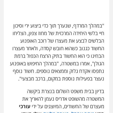
"במהלך המרדף, שנערך תוך כדי ביצוע ירי וסיכון
חיי בלשי היחידה המרכזית של מחוז צפון, הצליחו
הבלשים לבצע את מעצרו של רוכב האופנוע
החשוד כגנוב כשהוא חובש קסדה, ולאחר מעצרו
שני אלגרבלי – משרד עורכי דין
הבחינו כי הוא החשוד בתיק הרצח הכפול ברמת
פלילי
עורכי דין לענייני אסירים
תעבורה
הגולן", אמרו במשטרה, "במהלך החיפוש באופנוע
0507120031
נתפסו אקדח גלוק וממצאים נוספים. חשוד נוסף
נעצר בפעילות נוספת במקום, ברכב מבצעי".
עו"ד אייל אביטל
פלילי
פשיעה חמורה
מעצרים וחקירות
בדיון בבית משפט השלום בנצרת ביקשה
0544712201
המשטרה מהשופט אדריס נעמן להאריך את
מעצרם של החשודים, המיוצגים על ידי
עורכי
עו"ד רונן בנדל