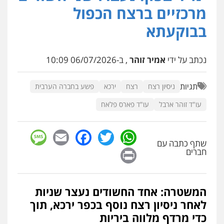
פלילי
כלכלי
אלימות
סמים
מעצרים
מרכזיים ברצח הכפול
0525544654
בבוקעתא
עו"ד זוהר ארבל
פלילי
פשיעה חמורה
מעצרים וחקירות
נכתב על ידי
אמיר זוהר
, ב-06/07/2026 10:09
קטינים
0538788878
תגיות
ניסיון רצח
רצח
ירכא
פשע בחברה הערבית
עו"ד זוהר ארבל
עו"ד פארס פלאח
עו"ד שלי גורביץ – לוי
משפט פלילי
פשיעה חמורה
מעצרים
וחקירות
צבאי
תעבורה
sage
Facebook
Email
WhatsApp
Twitter
0544218336
שתף כתבה עם
Print
חברים
משרד עורכי דין חן ברוך
פלילי
דיני תעבורה
מעצרים וחקירות
0505078733
המשטרה: אחד החשודים נעצר שניות
לאחר ניסיון רצח נוסף בכפר ירכא, תוך
כדי מרדף מלווה ביריות
משרד עורכי דין טאי שרקי