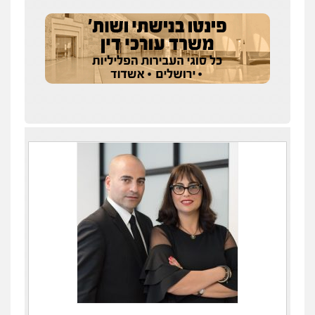
עדי כרמלי – חברת עו"ד
פלילי
כלכלי
עורכי דין לענייני אסירים
0525060666
גיא זהבי משרד עורכי דין
פלילי
משפחה
503456449
עו"ד איהאב ג'לג'ולי
פלילי
מעצרים וחקירות
עורכי דין לענייני
אסירים