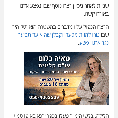
סלימאן אבו שעירה – משרד עורכי דין
שניות לאחר ניסיון רצח נוסף שבו נפצע אדם
פלילי
בטחוני
צבאי
נזיקין
באורח קשה.
0547780927
הרצח הכפול עליו מדברים במשטרה הוא תיק הירי
עו"ד אסף גונן
שבו
נורו למוות מסעדן וקבלן שהוא עד תביעה
פלילי
פשע חמור
תעבורה
צבא
מעצרים
וחקירות
נגד ארגון פשע
.
0542255161
גל דהן – משרד עורך דין פלילי
פלילי
פשיעה חמורה
סמים
מעצרים
וחקירות
0544723840
עו"ד ראוף נג'אר
פלילי
עורכי דין לענייני אסירים
מעצרים
סמים
רכוש
0548009246
הלילה, בלשי הימ"ר פעלו בכפר ירכא באופן סמוי