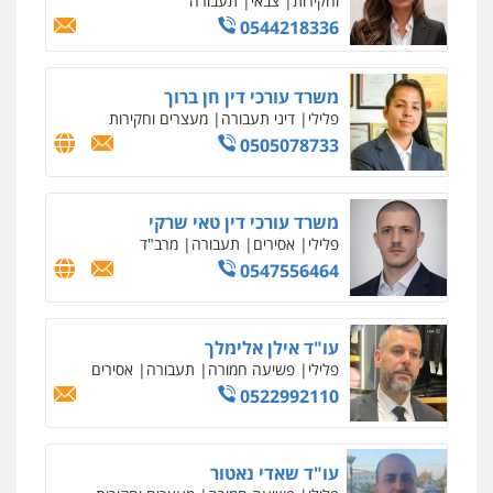
וחקירות
0542255161
גל דהן – משרד עורך דין פלילי
פלילי
פשיעה חמורה
סמים
מעצרים
וחקירות
0544723840
עו"ד ראוף נג'אר
פלילי
עורכי דין לענייני אסירים
מעצרים
סמים
רכוש
0548009246
עדי כרמלי – חברת עו"ד
פלילי
כלכלי
עורכי דין לענייני אסירים
0525060666
גיא זהבי משרד עורכי דין