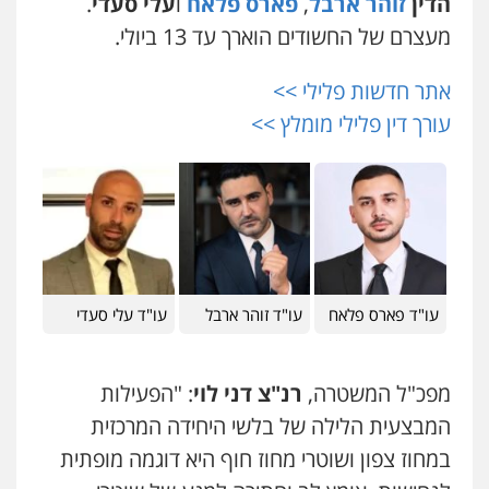
הדין
זוהר ארבל
,
פארס פלאח
ו
עלי סעדי
.
משפט פלילי
פשיעה חמורה
פלילי
מעצרם של החשודים הוארך עד 13 ביולי.
0524282442
אתר חדשות פלילי >>
כבריאן, מזר – משרד עורכי דין
עורך דין פלילי מומלץ >>
פלילי
מעצרים וחקירות
0543986802
מנשה, אלמוג – עורכי דין
פלילי
עבירות תנועה
צווארון לבן
תעבורה
עורכי דין לענייני אסירים
מעצרים וחקירות
0546470989
עו"ד פארס פלאח
עו"ד זוהר ארבל
עו"ד עלי סעדי
עו"ד אבי כהן
פלילי
פשיעה חמורה
קטינים
אלימות
מפכ"ל המשטרה,
רנ"צ דני לוי
: "הפעילות
סמים
עבירות מין
0523647066
המבצעית הלילה של בלשי היחידה המרכזית
במחוז צפון ושוטרי מחוז חוף היא דוגמה מופתית
ויקי שמואל – משרד עו"ד