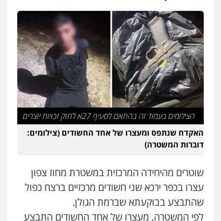
פלילי
אסירים
תעבורה
מרב"ד
0547556464
עו"ד אילן אלימלך
פלילי
פשיעה חמורה
תעבורה
אסירים
0522992110
עו"ד שאדי נאטור
הצילומים בעמוד זה בהתאם לסעיף 27א לחוק זכויות יוצרים
פלילי
פשיעה חמורה
מעצרים וחקירות
האקדח שנתפס ומעצרו של אחד החשודים (צילומים:
0509230800
דוברות המשטרה)
גיל דביר – משרד עורכי דין
שוטרים מהיחידה המרכזית במשטרת מחוז צפון
פלילי
פשיעה כלכלית
צווארון לבן
עצרו בכפר ירכא שני חשודים מרכזיים ברצח כפול
0506217771
שהתבצע בבוקעתא שברמת הגולן.
לפי המשטרה, מעצרו של אחד החשודים התבצע