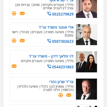
עו"ד שגיא אקו
פלילי
מעצרים וחקירות
סמים
עבירות מין
עורכי דין לענייני אסירים
0525279829
אלי אונגר משרד עו"ד
פלילי
פשיעה חמורה
מעצרים
מנהלי
רישוי
עסקים
0507302623
לוי מלאך דדון – משרד עו"ד
פלילי
פשיעה חמורה
מעצרים וחקירות
0544231863
עו"ד שרון נהרי
פלילי
צווארון לבן
כלכלי
פשיעה כלכלית
בינלאומי
הליכי הסגרה