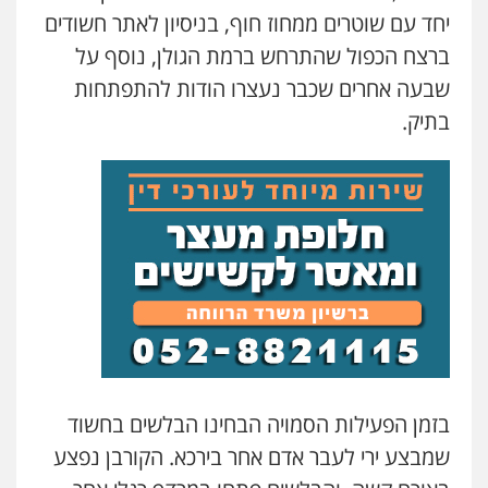
עדי כרמלי – חברת עו"ד
יחד עם שוטרים ממחוז חוף, בניסיון לאתר חשודים
פלילי
כלכלי
עורכי דין לענייני אסירים
ברצח הכפול שהתרחש ברמת הגולן, נוסף על
0525060666
שבעה אחרים שכבר נעצרו הודות להתפתחות
בתיק.
גיא זהבי משרד עורכי דין
פלילי
משפחה
503456449
עו"ד איהאב ג'לג'ולי
פלילי
מעצרים וחקירות
עורכי דין לענייני
אסירים
0505216700
אייל בן שושן, עורך דין פלילי
פלילי
מעצרים וחקירות
פשיעה חמורה
נוער
רישום פלילי
בזמן הפעילות הסמויה הבחינו הבלשים בחשוד
0522763105
שמבצע ירי לעבר אדם אחר בירכא. הקורבן נפצע