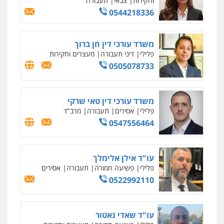
וחקירות
צבאי
תעבורה
0544218336
משרד עורכי דין חן ברוך
פלילי
דיני תעבורה
מעצרים וחקירות
0505078733
משרד עורכי דין טאי שרקי
פלילי
אסירים
תעבורה
מרב"ד
0547556464
עו"ד אילן אלימלך
פלילי
פשיעה חמורה
תעבורה
אסירים
0522992110
עו"ד שאדי נאטור