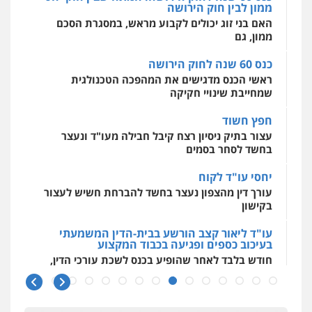
מקצועיים לעורכי דין
ממון לבין חוק הירושה
חליל ביאדי – משרד עורכי דין
האם בני זוג יכולים לקבוע מראש, במסגרת הסכם
פלילי
דיני תעבורה
מעצרים וחקירות
ממון, גם
פשיעה חמורה
אסירים
0509636895
מרכז התחלה חדשה
כנס 60 שנה לחוק הירושה
אסירים
עבירות מין
שירותים מקצועיים
ראשי הכנס מדגישים את המהפכה הטכנולגית
לעורכי דין
שמחייבת שינויי חקיקה
עו"ד איהאב זבידאת
0544500346
פלילי
פשיעה חמורה
ארגוני פשע
עבירות
חפץ חשוד
המתה
עבירות מין
עצור בתיק ניסיון רצח קיבל חבילה מעו"ד ונעצר
0509930581
בחשד לסחר בסמים
יחסי עו"ד לקוח
עו"ד יפעת שוורץ סיל
עורך דין מהצפון נעצר בחשד להברחת חשיש לעצור
פלילי
תעבורה
בקישון
0523379525
עו"ד ליאור קצב הורשע בבית-הדין המשמעתי
בעיכוב כספים ופגיעה בכבוד המקצוע
עו"ד אליה חן ברק
חודש בלבד לאחר שהופיע בכנס לשכת עורכי הדין,
פלילי
פשיעה חמורה
ליווי וייצוג בחקירות
קצב הורשע
ומעצרים
אסירים
נוער
0525914163
10 מיליון