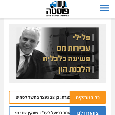
כל המבזקים
נצרת: בן 28 נעצר בחשד לסחיטה באיומים מטלפון שאינו שלו
04.08 | 17:57
צווארון לבן
מאסר בפועל לעו"ד שעקץ שני מיליון שקל על די
04.08 | 19:10