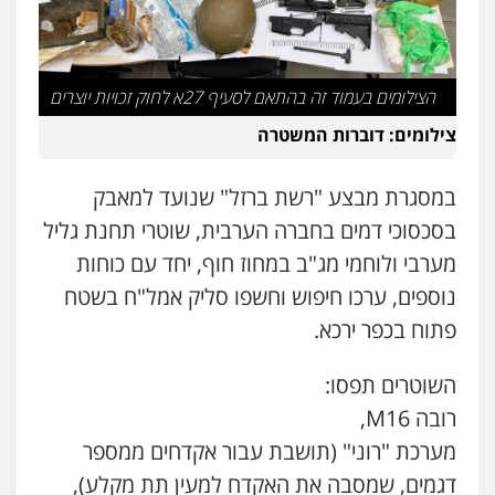
פלילי
מעצרים וחקירות
עורכי דין לענייני
אסירים
0505216700
הצילומים בעמוד זה בהתאם לסעיף 27א לחוק זכויות יוצרים
שני אלגרבלי – משרד עורכי דין
אייל בן שושן, עורך דין פלילי
פלילי
עורכי דין לענייני אסירים
תעבורה
צילומים: דוברות המשטרה
פלילי
מעצרים וחקירות
פשיעה חמורה
0507120031
נוער
רישום פלילי
0522763105
במסגרת מבצע "רשת ברזל" שנועד למאבק
עו"ד אייל אביטל
בסכסוכי דמים בחברה הערבית, שוטרי תחנת גליל
עו"ד שלומי שרון
פלילי
פשיעה חמורה
מעצרים וחקירות
מערבי ולוחמי מג"ב במחוז חוף, יחד עם כוחות
פלילי
צבאי
מעצרים וחקירות
0544712201
נוספים, ערכו חיפוש וחשפו סליק אמל"ח בשטח
0547342002
פתוח בכפר ירכא.
עו"ד רונן בנדל
עו"ד אלון קריטי
משפט פלילי
פשיעה חמורה
פלילי
השוטרים תפסו:
פלילי
כלכלי
אלימות
סמים
מעצרים
0524282442
רובה M16,
0525544654
מערכת "רוני" (תושבת עבור אקדחים ממספר
כבריאן, מזר – משרד עורכי דין
דגמים, שמסבה את האקדח למעין תת מקלע),
עו"ד זוהר ארבל