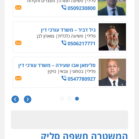
פלילי
פשיעה חמורה
מעצרים וחקירות
0509230800
גיל דביר – משרד עורכי דין
פלילי
פשיעה כלכלית
צווארון לבן
0506217771
סלימאן אבו שעירה – משרד עורכי דין
פלילי
בטחוני
צבאי
נזיקין
0547780927
עו"ד אסף גונן
פלילי
פשע חמור
תעבורה
צבא
מעצרים
וחקירות
0542255161
המשטרה חשפה סליק
גל דהן – משרד עורך דין פלילי