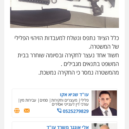
עו"ד אילן אלימלך
משפט פלילי
פלילי
פשיעה חמורה
תעבורה
אסירים
0545437431
0522992110
עו"ד עלי סעדי
פלילי
פשיעה חמורה
ליווי וייצוג בחקירות
עו"ד שאדי נאטור
כלל הציוד נתפס ונשלח למעבדות הזיהוי הפלילי
ומעצרים
פלילי
פשיעה חמורה
מעצרים וחקירות
0508824984
של המשטרה.
0509230800
חשוד אחד נעצר לחקירה ובסיומה שוחרר בבית
עו"ד תומר בנישתי
המשפט בתנאים מגבילים .
פלילי
מעצרים וחקירות
צווארון לבן
פשיעה
גיל דביר – משרד עורכי דין
חמורה
מהמשטרה נמסר כי החקירה נמשכת.
פלילי
פשיעה כלכלית
צווארון לבן
0546657865
0506217771
עו"ד שגיא אקו
פלילי
מעצרים וחקירות
סמים
עבירות מין
סלימאן אבו שעירה – משרד עורכי דין
עורכי דין לענייני אסירים
פלילי
בטחוני
צבאי
נזיקין
0525279829
ניר קידר – צלם
0547780927
צילום עורכי דין
שירותים מקצועיים לעורכי
דין
אלי אונגר משרד עו"ד