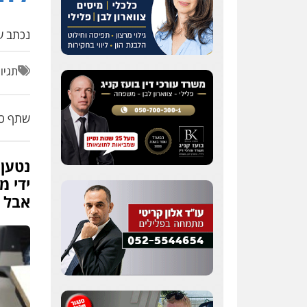
נכתב על
תגיו
שתף כת
נטען 
ידי מ
אבל ע