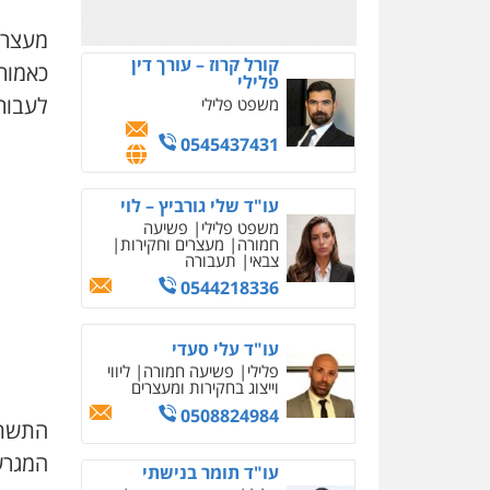
0528959600
מעצרם
קורל קרוז – עורך דין
פלילי
לעבור 
משפט פלילי
0545437431
עו"ד שלי גורביץ – לוי
משפט פלילי
פשיעה
חמורה
מעצרים וחקירות
צבאי
תעבורה
0544218336
עו"ד עלי סעדי
פלילי
פשיעה חמורה
ליווי
וייצוג בחקירות ומעצרים
0508824984
התשתי
המגרש
עו"ד תומר בנישתי