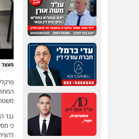
מעצר ח
פרקלי
המחוזי
משטרת
נגד ה
כי מסי
להצית