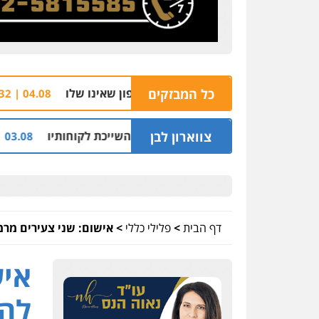
כל המבזקים
הצהרת תובע
04.08 | 16:32
צווארון לבן
מיליון שקל על דירה השייכת לקוחותיו
חלק מאזור
03.08 | 19:52
דף הבית
>
פלילי כללי
>
אישום: שני צעירים מרמ
איש
להצ