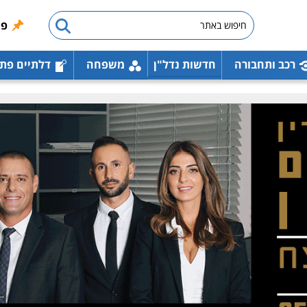
פו
רכב ותחבורה
חדשות נדל"ן
משפחה
דלתיים פת