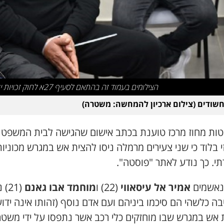
הצילומים בעמוד זה בהתאם לסעיף 27א לחוק זכויות יוצרים
שודים (צילום ארכיון להמחשה: משטרה)
טות מחוז מרכז טוענת בכתב אישום שהגישה לבית המשפט
 בלוד כי שני צעירים מרמלה ניסו להצית אש במגרש מכוניו
י. כך נודע לאתר "פוסטה".
נאשמים
אמיר אל עיסאווי
(22) ו
מוחמד אבו גאנם
(21
בה כלשהי הם סיכמו ביניהם ועם אדם נוסף (זהותו אינה ידוע
 אש במגרש שבו מוחזקים כלי רכב אשר נתפסו על ידי משט