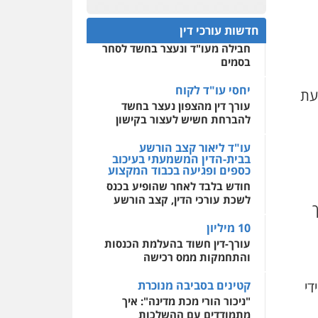
פלילי
פשיעה כלכלית
חפץ חשוד
תעבורה
0522508109
חדשות עורכי דין
עצור בתיק ניסיון רצח קיבל
0505643689
חבילה מעו"ד ונעצר בחשד לסחר
אחסון אתרים
בסמים
מהירות
הגנה
גיבוי
תמיכה
שירותים מקצועיים
לעורכי דין
יחסי עו"ד לקוח
עת
עו"ד שלומי שרון
עורך דין מהצפון נעצר בחשד
פלילי
צבאי
מעצרים
וחקירות
להברחת חשיש לעצור בקישון
מרכז התחלה חדשה
0547342002
אסירים
עבירות מין
עו"ד ליאור קצב הורשע
שירותים מקצועיים לעורכי
בבית-הדין המשמעתי בעיכוב
דין
כספים ופגיעה בכבוד המקצוע
עו"ד אלון קריטי
חודש בלבד לאחר שהופיע בכנס
0544500346
פלילי
כלכלי
אלימות
לשכת עורכי הדין, קצב הורשע
סמים
מעצרים
0525544654
10 מיליון
עורך-דין חשוד בהעלמת הכנסות
והתחמקות ממס רכישה
עו"ד דפנה לביא
משפחה
גישור
די
קטינים בסביבה מנוכרת
"ניכור הורי מכת מדינה": איך
0507206063
מתמודדים עם ההשלכות