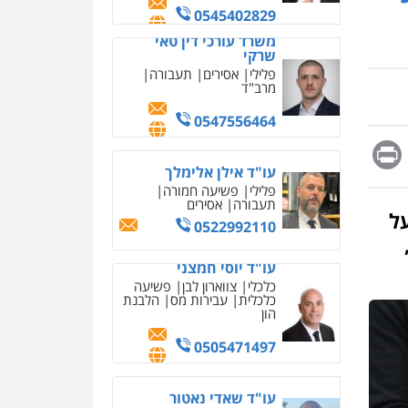
מחיקת כתבות מגוגל
0545402829
ודחיקת אזכורים שליליים
שירותים מקצועיים לעורכי
משרד עורכי דין טאי
דין
שרקי
פלילי
אסירים
תעבורה
0522508109
מרב"ד
אחסון אתרים
0547556464
מהירות
הגנה
גיבוי
Messag
Print
Fa
E
תמיכה
שירותים מקצועיים
לעורכי דין
עו"ד אילן אלימלך
פלילי
פשיעה חמורה
תעבורה
אסירים
על
מרכז התחלה חדשה
0522992110
אסירים
עבירות מין
שירותים מקצועיים לעורכי
עו"ד יוסי חמצני
דין
כלכלי
צווארון לבן
פשיעה
כלכלית
עבירות מס
הלבנת
0544500346
הון
מאיה בלום, עו"ס,
טיפול ושיקום
0505471497
טיפול בהתמכרויות
שירותים מקצועיים לעורכי
דין
עו"ד שאדי נאטור