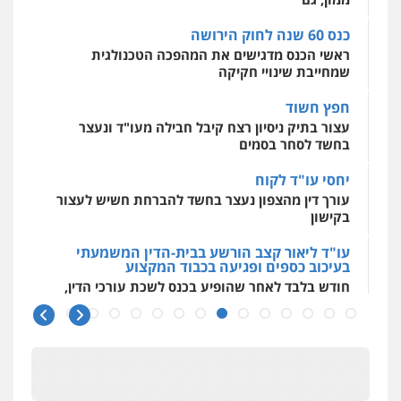
0544500346
כנס 60 שנה לחוק הירושה
ראשי הכנס מדגישים את המהפכה הטכנולגית
שמחייבת שינויי חקיקה
חפץ חשוד
עצור בתיק ניסיון רצח קיבל חבילה מעו"ד ונעצר
בחשד לסחר בסמים
יחסי עו"ד לקוח
עורך דין מהצפון נעצר בחשד להברחת חשיש לעצור
בקישון
עו"ד ליאור קצב הורשע בבית-הדין המשמעתי
בעיכוב כספים ופגיעה בכבוד המקצוע
חודש בלבד לאחר שהופיע בכנס לשכת עורכי הדין,
קצב הורשע
10 מיליון
עורך-דין חשוד בהעלמת הכנסות והתחמקות ממס
רכישה