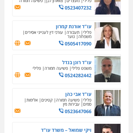
פלילי
מעצרים
צווארון לבן
פשיעה חמורה
0523407232
אחסון אתרים
מהירות
הגנה
גיבוי
תמיכה
שירותים
מקצועיים לעורכי דין
עו"ד אורנת קמרון
פלילי
תעבורה
עורכי דין לענייני אסירים
משפחה
נוער
0505417090
מרכז התחלה חדשה
אסירים
עבירות מין
שירותים מקצועיים
לעורכי דין
עו"ד רונן בנדל
0544500346
משפט פלילי
פשיעה חמורה
פלילי
0524282442
מאיה בלום, עו"ס, טיפול ושיקום
טיפול בהתמכרויות
שירותים מקצועיים
לעורכי דין
עו"ד אבי כהן
0504062539
פלילי
פשיעה חמורה
קטינים
אלימות
סמים
עבירות מין
0523647066
עו"ד ד"ר אבי שקד
עבירות כלכליות
הלבנת הון
חילוטים
עבירות פליליות
ויקי שמואל – משרד עו"ד
0544385337