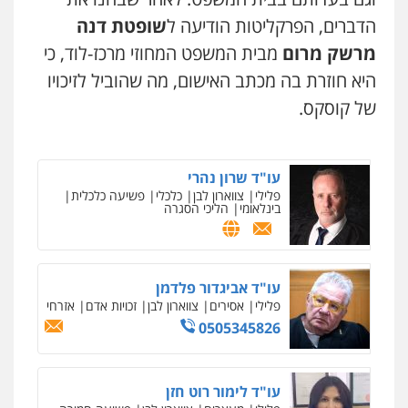
הדברים, הפרקליטות הודיעה ל
שופטת דנה
מרשק מרום
מבית המשפט המחוזי מרכז-לוד, כי
היא חוזרת בה מכתב האישום, מה שהוביל לזיכויו
של קוסקס.
עו"ד שרון נהרי
פלילי
צווארון לבן
כלכלי
פשיעה כלכלית
בינלאומי
הליכי הסגרה
ניר קידר – צלם
צילום עורכי דין
שירותים מקצועיים לעורכי
דין
עו"ד אביגדור פלדמן
0504578527
פלילי
אסירים
צווארון לבן
זכויות אדם
אזרחי
0505345826
רונן הלל – מוניטין
מחיקת כתבות מגוגל ודחיקת אזכורים
שליליים
שירותים מקצועיים לעורכי דין
עו"ד לימור רוט חזן
0522508109