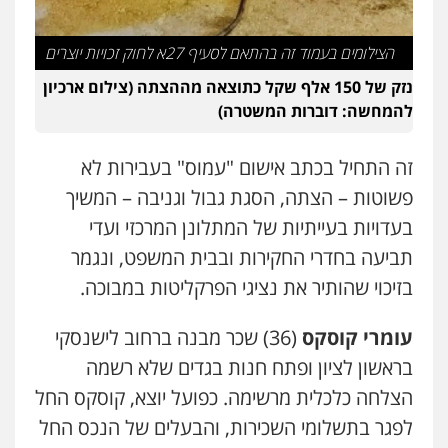
הצילומים בעמוד זה בהתאם לסעיף 27א לחוק זכויות יוצרים
נזק של 150 אלף שקל כתוצאה מההצתה (צילום ארכיון
להמחשה: דוברות המשטרה)
זה התחיל בכתב אישום "עמוס" בעבירות לא
פשוטות – הצתה, הסגת גבול וגניבה – המשיך
בעדויות בעייתיות של המתלונן המרכזי ועדי
תביעה בחדרי החקירות ובבית המשפט, ונגמר
בזיכוי שהותיר את נציגי הפרקליטות במבוכה.
עומרי קוסקס
(36) שכר מבנה ברחוב לישנסקי
בראשון לציון ופתח חנות בגדים שלא רשמה
הצלחה כלכלית מרשימה. כפועל יוצא, קוסקס החל
לפגר בתשלומי השכירות, והבעלים של הנכס החל