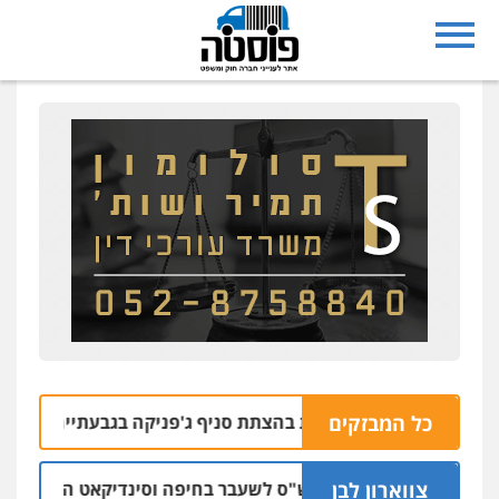
כל המבזקים
צרו בחשד למעורבות בהצתת סניף ג'פניקה בגבעתיים
06.08 | 22:58
צווארון לבן
כתב אישום: יו"ר ש"ס לשעבר בחיפה וסינדיקאט ההלוואות של מ