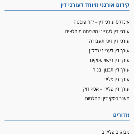
קידום אורגני מיוחד לעורכי דין
מאסר לעורך הדין
מאסר בפועל לעו"ד מהצפון שהגיש תביעות
אינדקס עורכי דין – לוח פוסטה
פיקטיביות בשם פלסטינים
עורכי דין לענייני משפחה מומלצים
על המידתיות
ביה"ד המשמעתי ביטל השעיה לצמיתות של
עורכי דין דיני תעבורה
עורכת-דין שהביעה שמחה ב-7 באוקטובר
עורך דין לענייני נדל"ן
אשם
עורך דין רישוי עסקים
עו"ד הלל בבייב הורשע בהונאת עשרות לקוחות,
עורך דין תכנון ובניה
ההסדר: 7-9 שנות מאסר
עורך דין פלילי
דין ומקרקעין
עורך דין פלילי – אסף דוק
עורך דין ברמת השרון נחקר בחשד למרמה בעסקת
נדל"ן
מאגר פסקי דין והחלטות
"אני מכינה 5-6 ג'וינטים ביום"
תובעת משטרתית פוטרה בחשד לעישון סמים
מדורים
שנחשף בפעילות בלשים בטלגרם
לא בכל יום
מבזקים פלילים