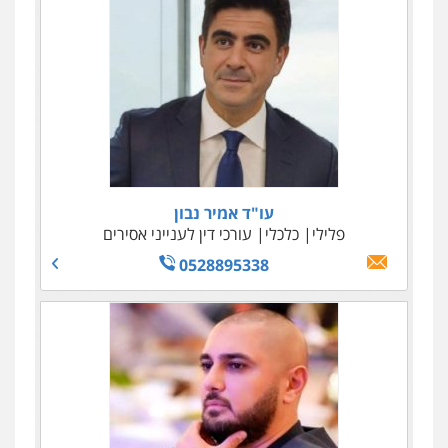
עו"ד אמיר נבון
עו"ד טליה גרידיש
פלילי
פלילי
כלכלי
כלכלי
צבאי
עורכי דין לענייני אסירים
עורכי דין לענייני אסירים
0523307111
0528895338