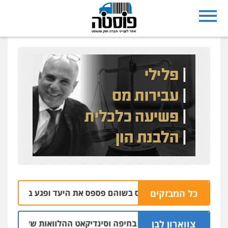
כל המבזקים
הבהרה: רימון רסס בשוהם פספס את היעד ופגע בבית של אזרח נו
צווארון לבן
: יו"ר ש"ס לשעבר בחיפה וסינדיקאט ההלוואות של משפחת הרינג