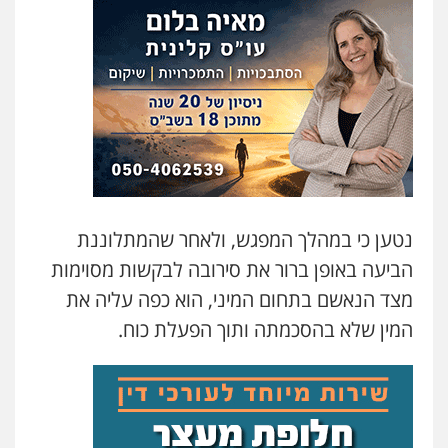
עו"ד דניאל דרוביצקי
פלילי
משפחה
צבאי
0526409925
עו"ד אלינור מתיתיה
פלילי
תעבורה
צבאי
משפחה
0526577766
נטען כי במהלך המפגש, ולאחר שהמתלוננת
הביעה באופן ברור את סירובה לבקשות מסוימות
עו"ד עמית רוזנצויג
מצד הנאשם בתחום המיני, הוא כפה עליה את
משפט פלילי
דיני תעבורה
0532700200
המין שלא בהסכמתה ותוך הפעלת כוח.
עו"ד אור בן שאנן
פלילי
מעצרים וחקירות
0549199449