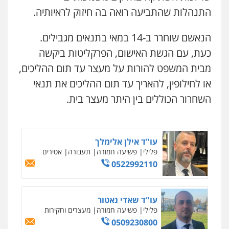
0522331443
התנהלות שהתביעה רואה בה חיזוק לראיותיה.
משרד עורכי דין חן ברוך
פלילי
דיני תעבורה
מעצרים וחקירות
הנאשם שוחרר ב-14 במאי בתנאים מגבילים.
אילן כץ – משרד עורכי דין
0505078733
משפט פלילי
ייצוג שוטרים וסוהרים
חיילים
כעת, עם הגשת האישום, הפרקליטות ביקשה
ועדות חקירה
מבית המשפט להורות על מעצר עד תום ההליכים,
0546312410
או לחילופין, להאריך עד תום ההליכים את תנאי
משרד עורכי דין טאי שרקי
פלילי
אסירים
תעבורה
מרב"ד
השחרור הכוללים בין היתר מעצר בית.
עו"ד שאדי דבאח
0547556464
פלילי
פשיעה כלכלית
תעבורה
0505643689
עו"ד אילן אלימלך
פלילי
פשיעה חמורה
תעבורה
אסירים
עו"ד רעות שמחון
0522992110
פלילי
אסירים
תעבורה
0507623810
עו"ד שאדי נאטור
פלילי
פשיעה חמורה
מעצרים וחקירות
עו"ד דותן דניאלי
0509230800
פלילי
פשיעה חמורה
צווארון לבן
פשיעה