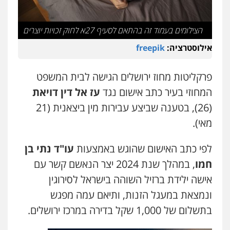
עו"ד אביגדור פלדמן
הצילומים בעמוד זה בהתאם לסעיף 27א לחוק זכויות יוצרים
פלילי
אסירים
צווארון לבן
זכויות אדם
אזרחי
0505345826
אילוסטרציה:
freepik
פרקליטות מחוז ירושלים הגישה לבית המשפט
עו"ד יאיר בן סימון
המחוזי בעיר כתב אישום נגד
עז אל דין דויאת
פלילי
תעבורה
אזרחי
נזיקין
ביטוח
0505719060
(26), בטענה שביצע עבירות מין ביצאנית (21
מאי).
עו"ד נס בן נתן
לפי כתב האישום שהוגש באמצעות
עו"ד נתי בן
פלילי
כלכלי
פשיעה חמורה
נוער
0505555110
חמו
, במהלך שנת 2024 יצר הנאשם קשר עם
אישה ילידת ברזיל השוהה בישראל לסירוגין
ונמצאת במעגל הזנות, ותיאם עמה מפגש
עו"ד רן כהן רוכברגר
דיני צבא
פלילי
צווארון לבן
בתשלום של 1,000 שקל בדירה במרכז ירושלים.