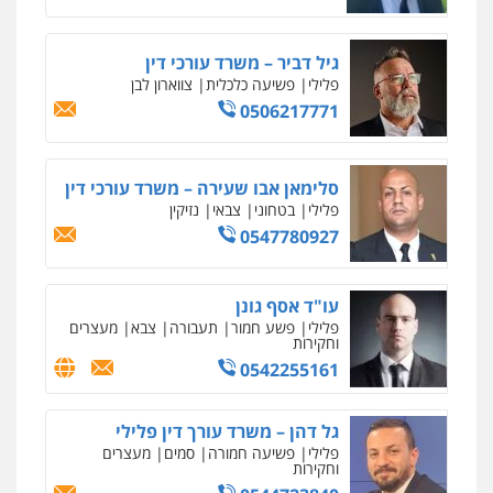
כלכלית
עורכי דין לענייני אסירים
נוער
0542442982
גיל דביר – משרד עורכי דין
פלילי
פשיעה כלכלית
צווארון לבן
עו"ד יצחק איצקוביץ'
0506217771
פלילי
פשיעה חמורה
צווארון לבן
0526655833
סלימאן אבו שעירה – משרד עורכי דין
פלילי
בטחוני
צבאי
נזיקין
עו"ד אורנת קמרון
0547780927
פלילי
תעבורה
עורכי דין לענייני אסירים
משפחה
נוער
0505417090
עו"ד אסף גונן
פלילי
פשע חמור
תעבורה
צבא
מעצרים
וחקירות
שני אלגרבלי – משרד עורכי דין
0542255161
פלילי
עורכי דין לענייני אסירים
תעבורה
0507120031
גל דהן – משרד עורך דין פלילי
פלילי
פשיעה חמורה
סמים
מעצרים
וחקירות
עו"ד אייל אביטל