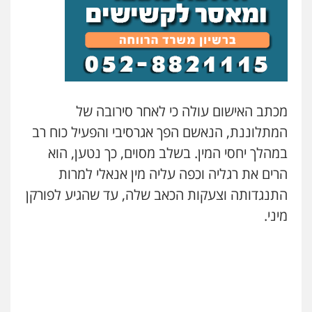
בר ציון – אוזן משרד עורכי דין
פלילי
עבירות תנועה
תעבורה
פשיעה
חמורה
0505258475
מכתב האישום עולה כי לאחר סירובה של
עו"ד אמיר נאטור
המתלוננת, הנאשם הפך אגרסיבי והפעיל כוח רב
פלילי
פשיעה חמורה
צווארון לבן
מעצרים
במהלך יחסי המין. בשלב מסוים, כך נטען, הוא
0543326767
הרים את רגליה וכפה עליה מין אנאלי למרות
התנגדותה וצעקות הכאב שלה, עד שהגיע לפורקן
עו"ד אתנה אדרי
פשיעה חמורה
כלכלי
פלילי
מעצרים
מיני.
וחקירות
עורכי דין לענייני אסירים
0502181995
עו"ד גיורא זילברשטיין
פלילי
פשיעה חמורה
מעצרים וחקירות
0505212444