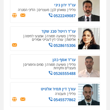
עו"ד ירון גיגי
פלילי
צווארון לבן
מעצרים
הליכי הסגרה
0522249087
עו"ד רויטל סבג שקד
פלילי
פשיעה חמורה
אמצעי לחימה
אלימות
עורכי דין לענייני אסירים
0528615306
עו"ד אסף כהן
פלילי
פשיעה חמורה
סמים והימורים
מעצרים וחקירות
0526555488
עורך דין תמיר אלטיט
פלילי
תעבורה
0545577862