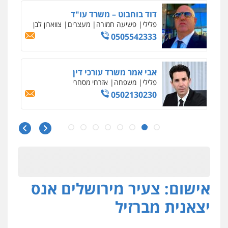
דוד בוחבוט – משרד עו"ד
פלילי
פשיעה חמורה
מעצרים
צווארון לבן
0505542333
אבי אמר משרד עורכי דין
פלילי
משפחה
אזרחי מסחרי
0502130230
עו"ד בן ממן
פלילי
אסירים
חקירות ומעצרים
סייבר
ניהול משברים פליליים
0506355388
אישום: צעיר מירושלים אנס
חליל ביאדי – משרד עורכי דין
פלילי
דיני תעבורה
מעצרים וחקירות
יצאנית מברזיל
פשיעה חמורה
אסירים
0509636895