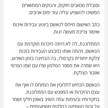
0507368203
וסובלת מכאבים חזקים, והנזקים המתוארים
עו"ד שלומי שרון
המשיכו להשפיע עליה עוד ימים ארוכים.
פלילי
צבאי
מעצרים וחקירות
עו"ד לימור רוט חזן
0547342002
פלילי
מעצרים
צווארון לבן
פשיעה חמורה
כתב האישום מייחס לנאשם ביצוע עבירות אינוס
0523407232
ואיסור צריכת מעשה זנות.
עו"ד אלון קריטי
פלילי
כלכלי
אלימות
סמים
מעצרים
המתלוננת, לה לא היתה היכרות מוקדמת עם
עו"ד אורי רינצקי
0525544654
הנאשם, זיהתה אותו כמבצע העבירות בזכות
פלילי
כלכלי
ניהול משפטים
0506216813
צלקת ייחודית בקרסולו, בה הבחינה בזמן האירוע.
עו"ד אסף דוק
היא שמרה את מספר הטלפון שלו עם שמו הפרטי
פלילי
עבירות מין
סמים והימורים
פשיעה
עו"ד אייל אוחיון
חמורה
חקירות ומעצרים
צווארון לבן והונאה
ואזכור הצלקת.
פלילי
עורכי דין לענייני אסירים
מעצרים
0526885006
וחקירות
הנאשם הכחיש לחלוטין את המיוחס לו ואף את
0523602602
עו"ד שלי גורביץ – לוי
עצם ההיכרות או המפגש עם המתלוננת.
משפט פלילי
פשיעה חמורה
מעצרים
בחקירותיו ובעימות עמה השיב באופן חלקי ושמר
עו"ד מירב נוסבוים
וחקירות
צבאי
תעבורה
פלילי
מעצרים וחקירות
נוער
עורכי דין
0544218336
על זכות השתיקה בחלקים משמעותיים –
לענייני אסירים