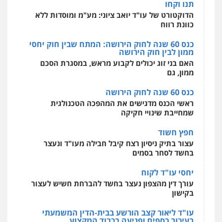
מרכז התחלה חדשה
כנס 60 שנה לחוק הירושה: המתח שבין חוק יחסי
אסירים
עבירות מין
שירותים מקצועיים
ממון לבין חוק הירושה
חליל ביאדי – משרד עורכי דין
לעורכי דין
פלילי
דיני תעבורה
מעצרים וחקירות
האם בני זוג יכולים לקבוע מראש, במסגרת הסכם
0544500346
פשיעה חמורה
אסירים
ממון, גם
0509636895
כנס 60 שנה לחוק הירושה
ראשי הכנס מדגישים את המהפכה הטכנולגית
עו"ד איהאב זבידאת
שמחייבת שינויי חקיקה
פלילי
פשיעה חמורה
ארגוני פשע
עבירות
המתה
עבירות מין
חפץ חשוד
0509930581
עצור בתיק ניסיון רצח קיבל חבילה מעו"ד ונעצר
בחשד לסחר בסמים
עו"ד יפעת שוורץ סיל
יחסי עו"ד לקוח
פלילי
תעבורה
עורך דין מהצפון נעצר בחשד להברחת חשיש לעצור
0523379525
בקישון
עו"ד ליאור קצב הורשע בבית-הדין המשמעתי
בעיכוב כספים ופגיעה בכבוד המקצוע
עו"ד אליה חן ברק
חודש בלבד לאחר שהופיע בכנס לשכת עורכי הדין,
פלילי
פשיעה חמורה
ליווי וייצוג בחקירות
ומעצרים
אסירים
נוער
קצב הורשע
0525914163