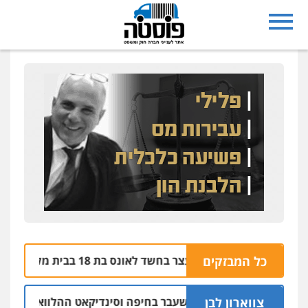
בת ים: בן 51 נעצר בחשד לאונס בת 18 בבית מלון
כל המבזקים
06.08 | 21:59
צווארון לבן
ישום: יו"ר ש"ס לשעבר בחיפה וסינדיקאט ההלוואות של משפחת 