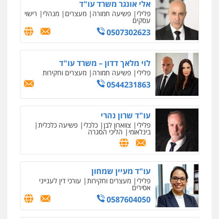
אלי אונגר משרד עו"ד
שליליים
שירותים מקצועיים לעורכי דין
פלילי
פשיעה חמורה
מעצרים
מנהלי
רישוי
0522508109
עסקים
עו"ד זוהר ארבל
פלילי
פשיעה חמורה
מעצרים וחקירות
0507302623
קטינים
אחסון אתרים
0538788878
מהירות
הגנה
גיבוי
תמיכה
שירותים
מקצועיים לעורכי דין
לוי מלאך דדון – משרד עו"ד
פלילי
פשיעה חמורה
מעצרים וחקירות
0544231863
מרכז התחלה חדשה
אסירים
עבירות מין
שירותים מקצועיים
עו"ד שרון נהרי
לעורכי דין
פלילי
צווארון לבן
כלכלי
פשיעה כלכלית
0544500346
בינלאומי
הליכי הסגרה
מאיה בלום, עו"ס, טיפול ושיקום
טיפול בהתמכרויות
שירותים מקצועיים
עו"ד מעיין שמחון
לעורכי דין
פלילי
מעצרים וחקירות
עורכי דין לענייני
0504062539
אסירים
0587604050
עו"ד ד"ר אבי שקד