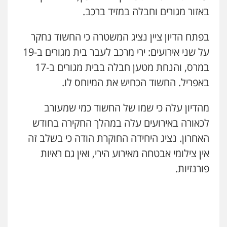
עו"ד שלי גורביץ – לוי
באזור מגורים וחבלה במזיד ברכב.
משפט פלילי
פשיעה חמורה
מעצרים
וחקירות
צבאי
תעבורה
בפתח הדיון ציין נציג המשטרה כי החשוד נחקר
0544218336
על שני אירועים: ירי מרכב לעבר בית מגורים ב-19
במרס, והנחת מטען חבלה בבית מגורים ב-17
משרד עורכי דין חן ברוך
פלילי
דיני תעבורה
מעצרים וחקירות
באפריל. החשוד הכחיש את המיוחס לו.
0505078733
מהדיון עלה כי שמו של החשוד כמי שמעורב
לכאורה באירועים עלה במהלך החקירה בחודש
משרד עורכי דין טאי שרקי
פלילי
אסירים
תעבורה
מרב"ד
האחרון. נציג היחידה החוקרת הודה כי בשלב זה
0547556464
אין צילומי אבטחה מאירוע הירי, ואין גם ראיות
פורנזיות.
עו"ד אילן אלימלך
פלילי
פשיעה חמורה
תעבורה
אסירים
0522992110