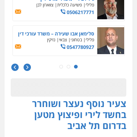
פלילי
פשיעה כלכלית
צווארון לבן
0506217771
סלימאן אבו שעירה – משרד עורכי דין
פלילי
בטחוני
צבאי
נזיקין
0547780927
עו"ד אסף גונן
פלילי
פשע חמור
תעבורה
צבא
מעצרים
וחקירות
0542255161
צעיר נוסף נעצר ושוחרר
גל דהן – משרד עורך דין פלילי
פלילי
פשיעה חמורה
סמים
מעצרים
בחשד לירי ופיצוץ מטען
וחקירות
0544723840
בדרום תל אביב
עו"ד ראוף נג'אר