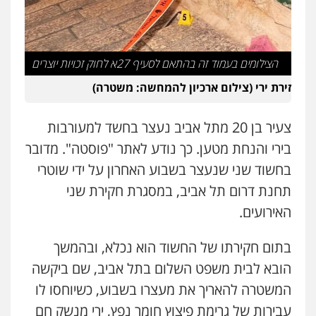
אייל בן שושן, עורך דין פלילי
פלילי
מעצרים וחקירות
פשיעה חמורה
נוער
רישום פלילי
0522763105
הצילומים בעמוד זה בהתאם לסעיף 27א לחוק זכויות יוצרים
זירת ירי (צילום ארכיון להמחשה: משטרה)
עו"ד שלומי שרון
פלילי
צבאי
מעצרים וחקירות
0547342002
צעיר בן 20 מתל אביב נעצר בחשד למעורבות
בירי והנחת מטען. כך נודע לאתר "פוסטה". מדובר
בחשוד שני שנעצר בשבוע האחרון על ידי שוטרי
עו"ד אלון קריטי
פלילי
כלכלי
אלימות
סמים
מעצרים
תחנת דרום תל אביב, במסגרת חקירת שני
0525544654
האירועים.
עו"ד זוהר ארבל
בתום חקירתו של החשוד הוא נכלא, ובהמשך
פלילי
פשיעה חמורה
מעצרים וחקירות
הובא לבית משפט השלום בתל אביב, שם ביקשה
קטינים
0538788878
המשטרה להאריך את מעצרו בשבוע, כשיוחסו לו
עבירות של גרימת פיצוץ חומר נפץ, ירי מנשק חם