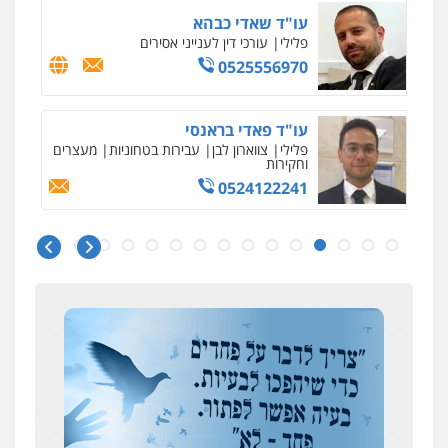
עבירות כלכליות
הלבנת הון
חילוטים
עבירות פליליות
עו"ד שאדי כבהא
פלילי
עורכי דין לענייני אסירים
0544385337
0525556970
איתי חקירות – שירותים לעורכי דין
חקירות פרטיות
חקירות כלכליות
חקירות
עו"ד פאדי בראנסי
אישות
איתורים
פלילי
צווארון לבן
עבירות בטחוניות
מעצרים
0537865001
וחקירות
0524122241
ניר קידר – צלם
איומים כתובים
צילום עורכי דין
שירותים מקצועיים לעורכי
תושב סכנין חשוד ששלח הודעות מאיימות לעורך דין
עו"ד אלינור טל
דין
מקומי
עבירות פליליות
משפט מנהלי
עתירות
0504578527
אסירים
ועדות שחרורים
אבי שקד מונה
0523823782
כחבר ועדת איסור הלבנת הון בלשכת עורכי הדין
רונן הלל – מוניטין
מחיקת כתבות מגוגל ודחיקת אזכורים
שליליים
שירותים מקצועיים לעורכי דין
194 עורכי הדין החדשים
עו"ד אמיר כהן
פלילי
מעצרים וחקירות
תעבורה
אחרי המלחמה: הוסמכו בירושלים עורכות ועורכי
0522508109
הדין החדשים
0537470000
אחסון אתרים
עסקה חמה