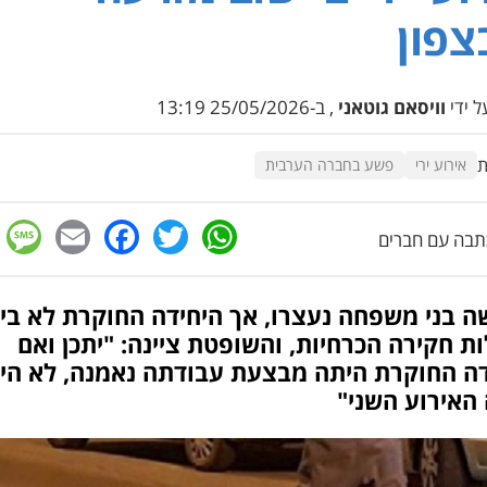
פון
 ידי
וויסאם גוטאני
, ב-25/05/2026 13:19
ת
אירוע ירי
פשע בחברה הערבית
e
cebook
mail
WhatsApp
Twitter
בה עם חברים
ה בני משפחה נעצרו, אך היחידה החוקרת לא בי
ת חקירה הכרחיות, והשופטת ציינה: "יתכן ואם
דה החוקרת היתה מבצעת עבודתה נאמנה, לא הי
האירוע השני"