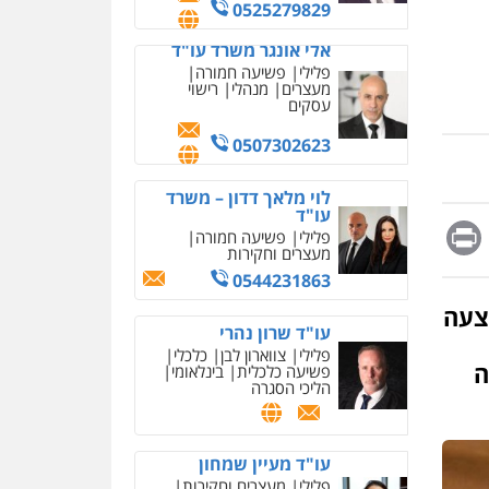
מחיקת כתבות מגוגל
0525279829
ודחיקת אזכורים שליליים
שירותים מקצועיים לעורכי
אלי אונגר משרד עו"ד
דין
פלילי
פשיעה חמורה
מעצרים
מנהלי
רישוי
0522508109
עסקים
אחסון אתרים
0507302623
מהירות
הגנה
גיבוי
תמיכה
שירותים מקצועיים
לוי מלאך דדון – משרד
לעורכי דין
עו"ד
Messag
Print
Fa
E
פלילי
פשיעה חמורה
מעצרים וחקירות
מרכז התחלה חדשה
0544231863
אסירים
עבירות מין
שירותים מקצועיים לעורכי
צעה
דין
עו"ד שרון נהרי
פלילי
צווארון לבן
כלכלי
0544500346
ה
פשיעה כלכלית
בינלאומי
הליכי הסגרה
מאיה בלום, עו"ס,
טיפול ושיקום
טיפול בהתמכרויות
שירותים מקצועיים לעורכי
עו"ד מעיין שמחון
דין
פלילי
מעצרים וחקירות