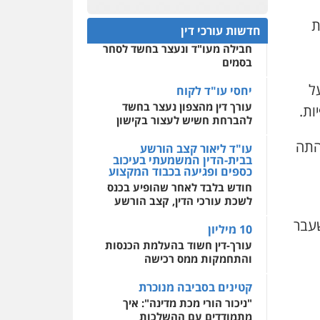
פלילי
אסירים
חקירות
ומעצרים
סייבר
ניהול
חפץ חשוד
ת
0522508109
משברים פליליים
חדשות עורכי דין
עצור בתיק ניסיון רצח קיבל
חבילה מעו"ד ונעצר בחשד לסחר
אחסון אתרים
0506355388
בסמים
מהירות
הגנה
גיבוי
תמיכה
שירותים מקצועיים
ל
לעורכי דין
יחסי עו"ד לקוח
עו"ד דרוויש נאשף
עורך דין מהצפון נעצר בחשד
ות.
פלילי
פשיעה חמורה
זכויות
אדם
להברחת חשיש לעצור בקישון
מרכז התחלה חדשה
0527448141
תהתה
אסירים
עבירות מין
עו"ד ליאור קצב הורשע
שירותים מקצועיים לעורכי
בבית-הדין המשמעתי בעיכוב
דין
כספים ופגיעה בכבוד המקצוע
חליל ביאדי – משרד
עורכי דין
חודש בלבד לאחר שהופיע בכנס
0544500346
פלילי
דיני תעבורה
מעצרים
לשכת עורכי הדין, קצב הורשע
וחקירות
פשיעה חמורה
אסירים
שעבר
10 מיליון
0509636895
עורך-דין חשוד בהעלמת הכנסות
והתחמקות ממס רכישה
עו"ד איהאב זבידאת
פלילי
פשיעה חמורה
ארגוני
קטינים בסביבה מנוכרת
פשע
עבירות המתה
עבירות מין
"ניכור הורי מכת מדינה": איך
מתמודדים עם ההשלכות