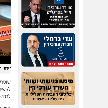
זירת י
שוטרי
לקשירת
לרכוש.