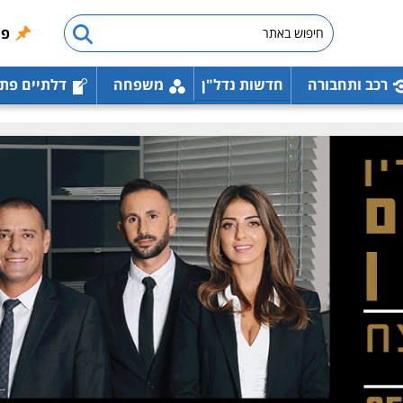
פו
רכב ותחבורה
חדשות נדל"ן
משפחה
דלתיים פת