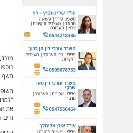
עו"ד שלי גורביץ – לוי
משפט פלילי
פשיעה
חמורה
מעצרים וחקירות
צבאי
תעבורה
0544218336
משרד עורכי דין חן ברוך
פלילי
דיני תעבורה
מעצרים
מנגד, 
וחקירות
נוספות
0505078733
חשף א
משרד עורכי דין טאי
שרקי
השופט
פלילי
אסירים
תעבורה
מרב"ד
"למרב
את המ
0547556464
חייבו 
עו"ד אילן אלימלך
השופט
פלילי
פשיעה חמורה