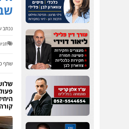
שבצ
נכתב על
תגיו
שתף כת
שלוש
פעולו
היחי
קורה 