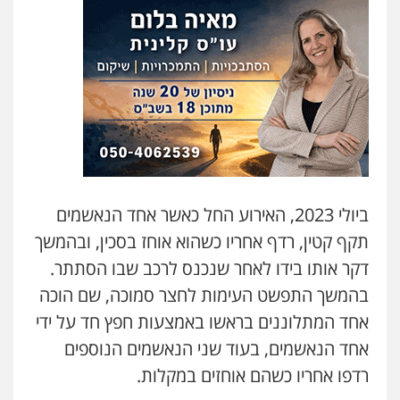
עו"ד אילן אלימלך
פלילי
פשיעה חמורה
תעבורה
אסירים
0522992110
עו"ד שאדי נאטור
פלילי
פשיעה חמורה
מעצרים וחקירות
0509230800
ביולי 2023, האירוע החל כאשר אחד הנאשמים
גיל דביר – משרד עורכי דין
פלילי
פשיעה כלכלית
צווארון לבן
תקף קטין, רדף אחריו כשהוא אוחז בסכין, ובהמשך
0506217771
דקר אותו בידו לאחר שנכנס לרכב שבו הסתתר.
בהמשך התפשט העימות לחצר סמוכה, שם הוכה
סלימאן אבו שעירה – משרד עורכי דין
אחד המתלוננים בראשו באמצעות חפץ חד על ידי
פלילי
בטחוני
צבאי
נזיקין
אחד הנאשמים, בעוד שני הנאשמים הנוספים
0547780927
רדפו אחריו כשהם אוחזים במקלות.