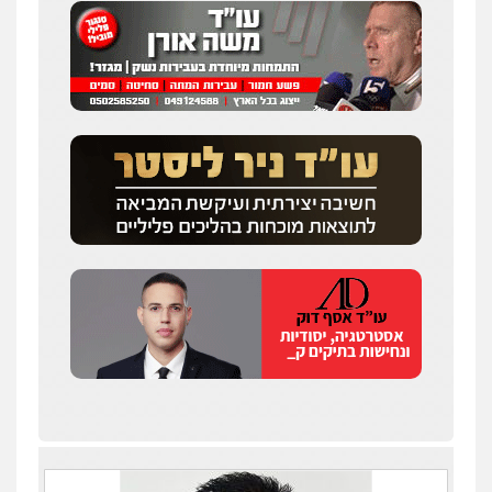
עו"ד איהאב ג'לג'ולי
פלילי
מעצרים וחקירות
עורכי דין לענייני
אסירים
0505216700