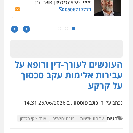
פלילי
משפחה
503456449
עו"ד איהאב ג'לג'ולי
פלילי
מעצרים וחקירות
עורכי דין לענייני
אסירים
0505216700
העונשים לעורך-דין ורופא על
אייל בן שושן, עורך דין פלילי
פלילי
מעצרים וחקירות
פשיעה חמורה
עבירות אלימות עקב סכסוך
נוער
רישום פלילי
0522763105
על קרקע
עו"ד שלומי שרון
נכתב על ידי
כתב פוסטה
, ב-25/06/2026 14:31
פלילי
צבאי
מעצרים וחקירות
0547342002
תגיות
עבירות אלימות
מזרח ירושלים
עו"ד ציקי פלדמן
עו"ד אלון קריטי