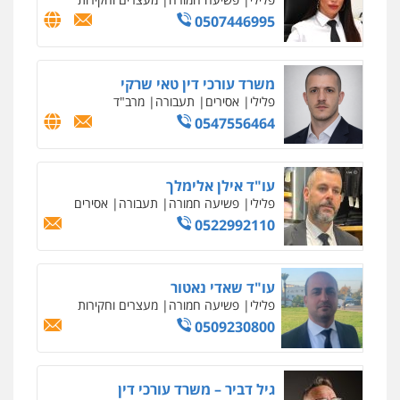
וחקירות
0544723840
עו"ד ראוף נג'אר
פלילי
עורכי דין לענייני אסירים
מעצרים
סמים
רכוש
0548009246
דוד אפרים משרד עורכי דין
פלילי
צווארון לבן
מס הכנסה
מע"מ
0506209859
עדי כרמלי – חברת עו"ד
פלילי
כלכלי
עורכי דין לענייני אסירים
0525060666
גיא זהבי משרד עורכי דין