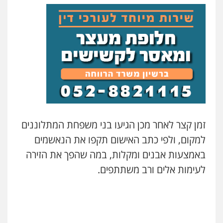
עו"ד אסף גונן
פלילי
פשע חמור
תעבורה
צבא
מעצרים
וחקירות
0542255161
גל דהן – משרד עורך דין פלילי
פלילי
פשיעה חמורה
סמים
מעצרים
וחקירות
0544723840
עו"ד ראוף נג'אר
זמן קצר לאחר מכן הגיעו בני משפחת המתלוננים
פלילי
עורכי דין לענייני אסירים
מעצרים
סמים
רכוש
למקום, ולפי כתב האישום תקפו את הנאשמים
0548009246
באמצעות אבנים ומקלות, במה שהפך את הזירה
לעימות אלים ורב משתתפים.
דוד אפרים משרד עורכי דין
פלילי
צווארון לבן
מס הכנסה
מע"מ
0506209859