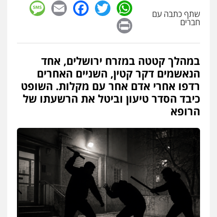
sage
Facebook
Email
WhatsApp
Twitter
פלילי
כלכלי
אלימות
סמים
מעצרים
שתף כתבה עם
0525544654
Print
חברים
עו"ד דפנה לביא
במהלך קטטה במזרח ירושלים, אחד
משפחה
גישור
הנאשמים דקר קטין, השניים האחרים
0507206063
רדפו אחרי אדם אחר עם מקלות. השופט
כיבד הסדר טיעון וביטל את הרשעתו של
עו"ד זוהר ארבל
הרופא
פלילי
פשיעה חמורה
מעצרים וחקירות
קטינים
0538788878
עו"ד אסף דוק
פלילי
עבירות מין
סמים והימורים
פשיעה
חמורה
חקירות ומעצרים
צווארון לבן והונאה
0526885006
עו"ד שלי גורביץ – לוי