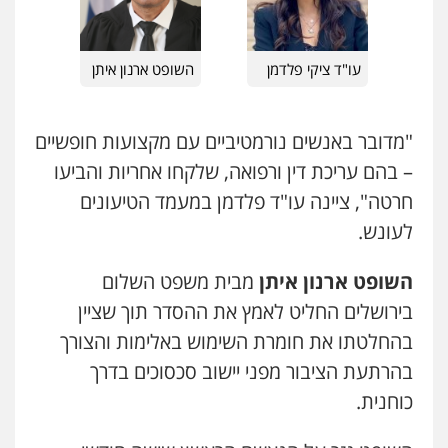
עו"ד אסף דוק
עו"ד רונן בנדל
פלילי
עבירות מין
סמים והימורים
פשיעה
משפט פלילי
פשיעה חמורה
פלילי
עו"ד ציקי פלדמן
השופט ארנון איתן
חמורה
חקירות ומעצרים
צווארון לבן והונאה
0524282442
0526885006
"מדובר באנשים נורמטיביים עם מקצועות חופשיים
כבריאן, מזר – משרד עורכי דין
– בהם עריכת דין ורפואה, שלקחו אחריות והביעו
פלילי
מעצרים וחקירות
0543986802
חרטה", ציינה עו"ד פלדמן במעמד הטיעונים
לעונש.
עו"ד בועז קניג
השופט ארנון איתן
מבית משפט השלום
פלילי
משפחה
כלכלי
צבאי
בירושלים החליט לאמץ את ההסדר תוך שציין
0507003001
בהחלטתו את חומרת השימוש באלימות והצורך
בהרתעת הציבור מפני יישוב סכסוכים בדרך
מנשה, אלמוג – עורכי דין
פלילי
עבירות תנועה
צווארון לבן
תעבורה
כוחנית.
עורכי דין לענייני אסירים
מעצרים וחקירות
0546470989