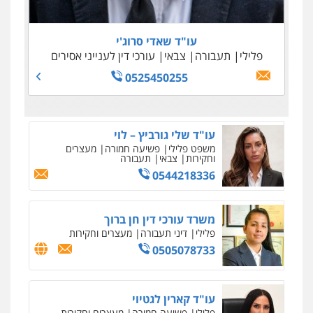
0505645022
0509100397
0545243703
עו"ד נדב גרינולד
0509230800
פלילי
תעבורה
עורכי דין לענייני אסירים
צבאי
עו"ד שאדי סרוג'י
0508848606
פלילי
תעבורה
צבאי
עורכי דין לענייני אסירים
גיל דביר – משרד עורכי דין
פלילי
פשיעה כלכלית
צווארון לבן
0525450255
0506217771
סלימאן אבו שעירה – משרד עורכי דין
פלילי
בטחוני
צבאי
נזיקין
0547780927
עו"ד אסף גונן
פלילי
פשע חמור
תעבורה
צבא
מעצרים
וחקירות
0542255161
גל דהן – משרד עורך דין פלילי
פלילי
פשיעה חמורה
סמים
מעצרים