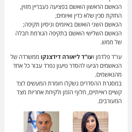
הנאשם הראשון הואשם בפציעה כעבריין מזוין,
עו"ד שלומי שרון
החזקת סכין שלא כדין ואיומים;
פלילי
צבאי
מעצרים וחקירות
0547342002
הנאשם השני הואשם באיומים וניסיון תקיפה;
הנאשם השלישי הואשם בתקיפה הגורמת חבלה
של ממש.
עו"ד אלון קריטי
פלילי
כלכלי
אלימות
סמים
מעצרים
עו"ד פלדמן ו
עו"ד ליאורה דידצנקו
ממשרדה של
0525544654
הנאשמים הגיעו להסדר טיעון נפרד עבור כל אחד
מהנאשמים.
עו"ד דפנה לביא
במסגרת ההסדרים נשקלו חומרת המעשים לצד
משפחה
גישור
0507206063
קשיים ראייתיים, חלוף הזמן ולקיחת אחריות מצד
המעורבים.
עו"ד זוהר ארבל
עו"ד אייל אביטל
פלילי
פשיעה חמורה
מעצרים וחקירות
פלילי
פשיעה חמורה
מעצרים וחקירות
קטינים
0544712201
0538788878