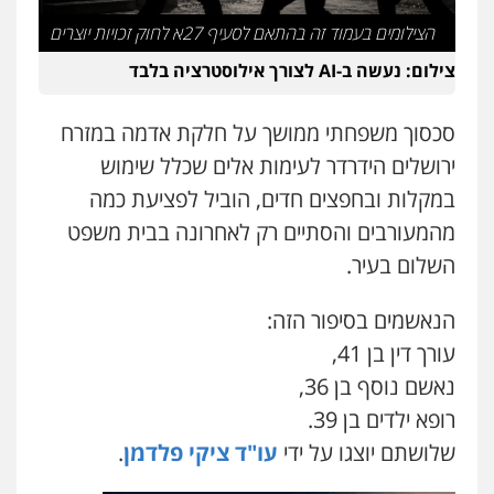
משפט פלילי
פשיעה חמורה
מעצרים
הצילומים בעמוד זה בהתאם לסעיף 27א לחוק זכויות יוצרים
וחקירות
צבאי
תעבורה
0544218336
צילום: נעשה ב-AI לצורך אילוסטרציה בלבד
משרד עורכי דין חן ברוך
סכסוך משפחתי ממושך על חלקת אדמה במזרח
פלילי
דיני תעבורה
מעצרים וחקירות
ירושלים הידרדר לעימות אלים שכלל שימוש
0505078733
במקלות ובחפצים חדים, הוביל לפציעת כמה
מהמעורבים והסתיים רק לאחרונה בבית משפט
עו"ד קארין לגטיוי
השלום בעיר.
פלילי
פשיעה חמורה
מעצרים וחקירות
0507446995
הנאשמים בסיפור הזה:
עורך דין בן 41,
משרד עורכי דין טאי שרקי
נאשם נוסף בן 36,
פלילי
אסירים
תעבורה
מרב"ד
רופא ילדים בן 39.
0547556464
שלושתם יוצגו על ידי
עו"ד ציקי פלדמן
.