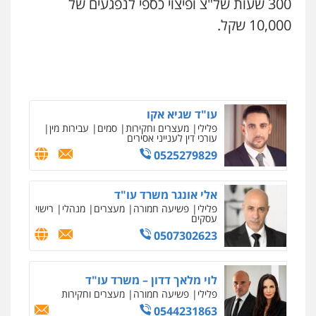
300 שעות של"צ ופיצוי כספי לנפגעים של
10,000 שקל.
עו"ד תומר בנישתי
פלילי
מעצרים וחקירות
צווארון לבן
פשיעה
חמורה
0546657865
עו"ד שגיא אקו
פלילי
מעצרים וחקירות
סמים
עבירות מין
עורכי דין לענייני אסירים
0525279829
אלי אונגר משרד עו"ד
פלילי
פשיעה חמורה
מעצרים
מנהלי
רישוי
עסקים
0507302623
לוי מלאך דדון – משרד עו"ד
פלילי
פשיעה חמורה
מעצרים וחקירות
0544231863