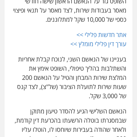
השופט גזר על הנאשם הראשון שישה חודשי
מאסר בעבודות שירות, לצד מאסר על תנאי ופיצוי
עו"ד אבי כהן
פלילי
פשיעה חמורה
קטינים
אלימות
כספי של 10,000 שקל למתלוננים.
סמים
עבירות מין
0523647066
אתר חדשות פלילי >>
עורך דין פלילי מומלץ >>
ויקי שמואל – משרד עו"ד
פלילי
משפט פלילי
בעניינו של הנאשם השני, לנוכח קבלת אחריות
0528959600
והשתלבות בהליך טיפולי, השופט אימץ את
המלצת שירות המבחן והטיל על הנאשם 200
קורל קרוז – עורך דין פלילי
שעות שירות לתועלת הציבור (של"צ), לצד קנס
משפט פלילי
של 3,000 שקל.
0545437431
הנאשם השלישי הגיע להסדר טיעון מתוקן
עו"ד עלי סעדי
שבמסגרתו בוטלה הרשעתו בהכרעת דין קודמת,
פלילי
פשיעה חמורה
ליווי וייצוג בחקירות
ומעצרים
ולאחר שהודה בעבירות שיוחסו לו, הוטלו עליו
0508824984