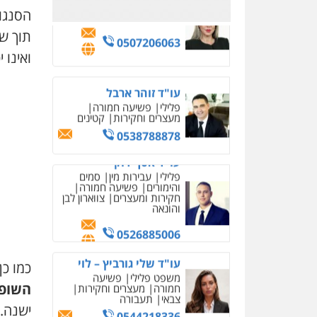
0526885006
הסנגו
תוך ש
עו"ד שלי גורביץ – לוי
משפט פלילי
פשיעה
ואינו 
חמורה
מעצרים וחקירות
צבאי
תעבורה
0544218336
משרד עורכי דין חן ברוך
פלילי
דיני תעבורה
מעצרים
וחקירות
0505078733
עו"ד קארין לגטיוי
פלילי
פשיעה חמורה
מעצרים וחקירות
0507446995
כמו כ
השופט
משרד עורכי דין טאי
שרקי
ישנה. ל