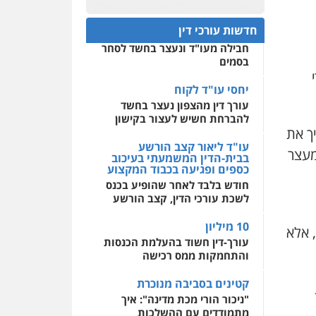
פלילי
אסירים
חקירות
ומעצרים
סייבר
ניהול
חפץ חשוד
0522508109
משברים פליליים
חדשות עורכי דין
עצור בתיק ניסיון רצח קיבל
חבילה מעו"ד ונעצר בחשד לסחר
אחסון אתרים
0506355388
בסמים
מהירות
הגנה
גיבוי
תמיכה
שירותים מקצועיים
לעורכי דין
יחסי עו"ד לקוח
עו"ד דרוויש נאשף
עורך דין מהצפון נעצר בחשד
פלילי
פשיעה חמורה
זכויות
אדם
להברחת חשיש לעצור בקישון
ך את
מרכז התחלה חדשה
0527448141
אסירים
עבירות מין
עו"ד ליאור קצב הורשע
י צו המעצר
שירותים מקצועיים לעורכי
בבית-הדין המשמעתי בעיכוב
דין
כספים ופגיעה בכבוד המקצוע
חליל ביאדי – משרד
עורכי דין
חודש בלבד לאחר שהופיע בכנס
0544500346
פלילי
דיני תעבורה
מעצרים
לשכת עורכי הדין, קצב הורשע
וחקירות
פשיעה חמורה
אסירים
10 מיליון
, אלא
0509636895
עורך-דין חשוד בהעלמת הכנסות
והתחמקות ממס רכישה
עו"ד איהאב זבידאת
פלילי
פשיעה חמורה
ארגוני
קטינים בסביבה מנוכרת
פשע
עבירות המתה
עבירות מין
"ניכור הורי מכת מדינה": איך
מתמודדים עם ההשלכות