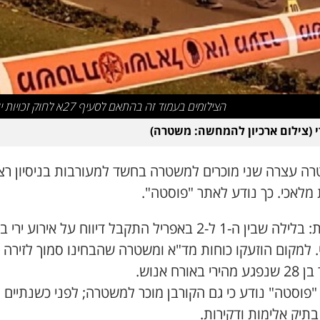
הצילומים בעמוד זה בהתאם לסעיף 27א לחוק זכויות יוצרים
רי (צילום ארכיון להמחשה: משטרה)
ה עצרה שני מוכרים למשטרה בחשד למעורבות בניסיון רצ
מלאכי. כך נודע לאתר "פוסטה".
תזכורת: בלילה שבין ה-1 ל-2 באפריל התקבל דיווח על אירוע יר
 למקום הוזעקו כוחות מד"א ומשטרה שהבחינו סמוך לזירה
רי באורח אנוש.
פוסטה" נודע כי גם הקורבן מוכר למשטרה; לפני כשנתיים 
תיק אלימות ודקירות.