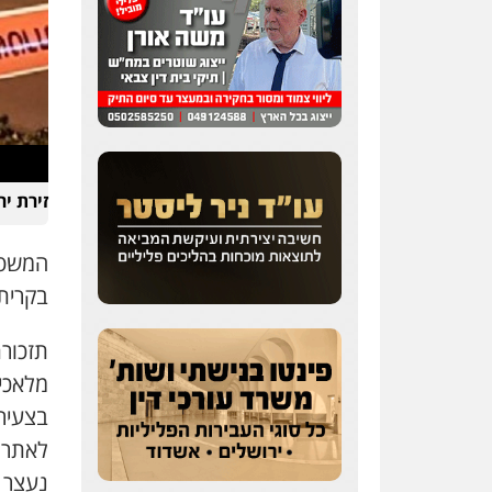
זירת י
המשטר
בקרית 
מלאכי.
בצעיר בן 28 שנפגע מהי
לאתר "
נעצר ב