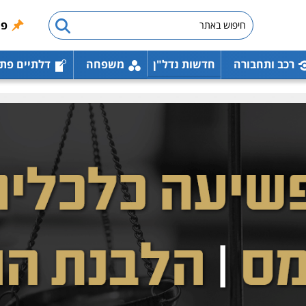
פו
רכב ותחבורה
חדשות נדל"ן
משפחה
דלתיים פת