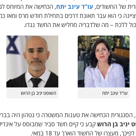
רית של החשודים,
עו"ד עינב יתח
, הכחישה את המיוחס לגט
ציינה כי הוא עבר תאונת דרכים בתחילת חודש מרס ומאז כ
יכול ללכת – מה שלדבריה מחליש את החשד נגדו.
עו"ד עינב יתח
השופט יניב בן הרוש
ן, הסנגורית הכחישה את טענות המשטרה כי גטהון היה בברי
 יניב בן הרוש
קבע כי קיים חשד סביר שמבוסס על אינדיק
פיכך, מעצרו של החשוד הוארך עד 18 במאי.