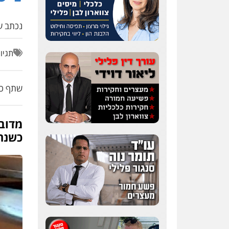
נכתב על
תגיו
שתף כת
כשנתי