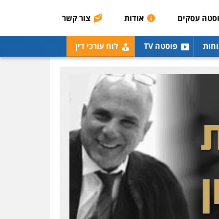
0507003001
סטה עסקים
אודות
צור קשר
מנשה, אלמוג – עורכי דין
וחות
פוסטה TV
לוח עורכי דין
פלילי
עבירות תנועה
צווארון לבן
תעבורה
עורכי
דין לענייני אסירים
מעצרים
וחקירות
0546470989
עו"ד אבי כהן
פלילי
פשיעה חמורה
קטינים
אלימות
סמים
עבירות מין
0523647066
ויקי שמואל – משרד עו"ד
פלילי
משפט פלילי
0528959600