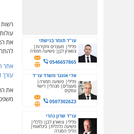
עו"ד ירון גיגי
פלילי
צווארון לבן
מעצרים
048147500
הליכי הסגרה
רשות 
0522249087
עולות
מצגר ושות', חברת עורכי
דין
את הצ
נדל"ן / עסקים
משפחה
להתחמ
תעבורה
כלכלי
הוצאה
לפועל
אתר ח
0545402829
עורך ד
עו"ד דרוויש נאשף
פלילי
פשיעה חמורה
זכויות
את האב
אדם
משפט ה
0527448141
עו"ד שילה ענבר
פלילי
כלכלי
מיסים
הלבנת
הון
ייעוץ לעורכי דין