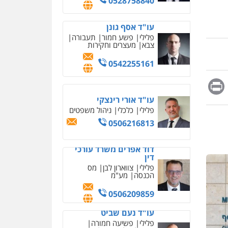
0542255161
מחיקת כתבות מגוגל
ודחיקת אזכורים שליליים
שירותים מקצועיים לעורכי
דין
עו"ד אורי רינצקי
0522508109
פלילי
כלכלי
ניהול משפטים
0506216813
אחסון אתרים
מהירות
הגנה
גיבוי
Messag
Print
Fa
E
תמיכה
שירותים מקצועיים
דוד אפרים משרד עורכי
לעורכי דין
דין
פלילי
צווארון לבן
מס
הכנסה
מע"מ
מרכז התחלה חדשה
0506209859
אסירים
עבירות מין
שירותים מקצועיים לעורכי
עו"ד נעם שביט
דין
פלילי
פשיעה חמורה
מיסים
הלבנת הון
0544500346
פסיכיאטריה משפטית
מאיה בלום, עו"ס,
טיפול ושיקום
0506216048
טיפול בהתמכרויות
שירותים מקצועיים לעורכי
דין
עו"ד אלון קריטי