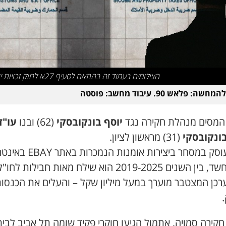
הצילומים בעמוד זה בהתאם לסעיף 27א לחוק זכויות יוצרים
ה: פלאש 90. עיבוד מחשב: פוסטה
המסים מנהלת חקירה נגד
יוסף בונקובסקי
(62) ובנו
עו"ד
בונקובסקי
(31) מראשון לציון.
יוסף עוסק במסחר ביצירות אומנות הנמכרו
לפי החשד, בין השנים 2019-2025 הוא שילח מאות חבילות לחו"
רכן המצטבר מוערך במעל מיליון שקל – והעלים את הכנסו
קירה סמויה, אתמול הגיעו חוקרי פקיד שומה תל אביב לבית