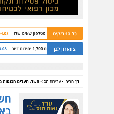
כל המבזקים
הצהרת ת
04.08 | 16:32
גורים עם 1,700 יחידות דיור
צווארון לבן
קבלן מ
03.08 | 14:00
דף הבית
>
עבירות מס
>
חשד: העלים הכנסות מ
חשד
באמ