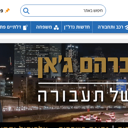
פו
רכב ותחבורה
חדשות נדל"ן
משפחה
דלתיים פת