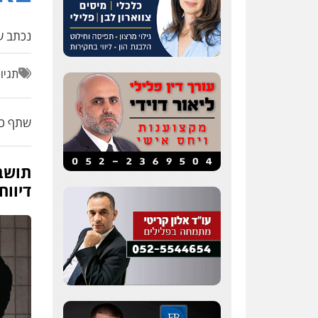
נכתב על
תגיו
שתף כת
תושב 
דיווח