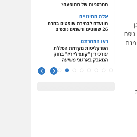
ההרסניות של התופעה?
אלה המינויים
הוועדה לבחירת שופטים בחרה
ן
26 שופטים ורשמים נוספים
ניפח
ראו הוזהרתם
 מנת
הפרקליטות מקדמת הפללת
עורכי דין "קונסילייריז" בחוק
המאבק בארגוני פשיעה
משרות אמון
יו"ר מחוז ת"א משבץ עובדות
שלו למינוי דייני בית הדין
למשמעת
האופנוע חזר הביתה
עו"ד גיל פרידמן והרפתקאות
אופנוע השטח שלו
הזכות לטנף
זוכה עורך-דין שהשווה את ברק