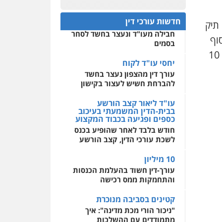
חפץ חשוד
0522508109
חדשות עורכי דין
 דין במקצועו החל משנת 2022, ולו תיק
עצור בתיק ניסיון רצח קיבל
חבילה מעו"ד ונעצר בחשד לסחר
אחסון אתרים
וף
בסמים
מהירות
הגנה
גיבוי
שנת 2023, והצהיר כי בבעלותו תכשיטים ויהלומים בשווי של מעל 10
תמיכה
שירותים מקצועיים
לעורכי דין
יחסי עו"ד לקוח
עורך דין מהצפון נעצר בחשד
להברחת חשיש לעצור בקישון
מרכז התחלה חדשה
אסירים
עבירות מין
עו"ד ליאור קצב הורשע
שירותים מקצועיים לעורכי
בבית-הדין המשמעתי בעיכוב
דין
כספים ופגיעה בכבוד המקצוע
חודש בלבד לאחר שהופיע בכנס
0544500346
לשכת עורכי הדין, קצב הורשע
10 מיליון
עורך-דין חשוד בהעלמת הכנסות
והתחמקות ממס רכישה
קטינים בסביבה מנוכרת
"ניכור הורי מכת מדינה": איך
מתמודדים עם ההשלכות