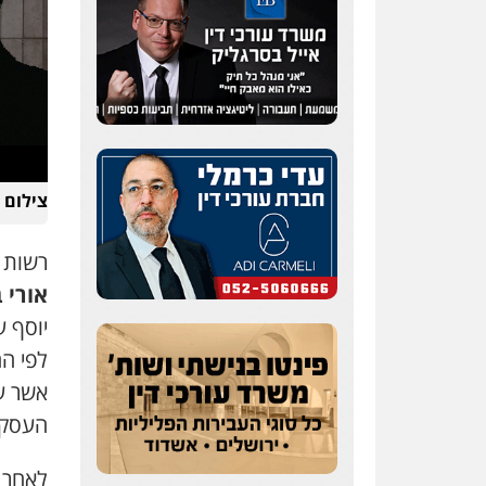
צילום להמחש
עו"ד אייל אוחיון
פלילי
עורכי דין לענייני
אסירים
מעצרים וחקירות
רשות 
0523602602
אורי 
עו"ד אשרף שחאדה
פלילי
פשיעה חמורה
מעצרים וחקירות
תעבורה
אשר ע
0549535659
העסק.
לאחר ח
רעות כהן – משרד עורכי