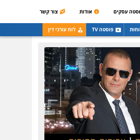
הכנסה
מע"מ
סטה עסקים
אודות
צור קשר
0506209859
עו"ד נעם שביט
וחות
פוסטה TV
לוח עורכי דין
פלילי
פשיעה חמורה
מיסים
הלבנת הון
פסיכיאטריה משפטית
0506216048
עו"ד אלון קריטי
פלילי
כלכלי
אלימות
סמים
מעצרים
0525544654
עו"ד אייל בסרגליק
פלילי
כלכלי
צווארון לבן
עורכי דין לענייני אסירים
אזרחי
נדל"ן / עסקים
0528488515
עו"ד יוסי חמצני