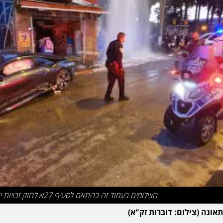
הצילומים בעמוד זה בהתאם לסעיף 27א לחוק זכויות יוצרים
תאונה (צילום: דוברות זק"א)