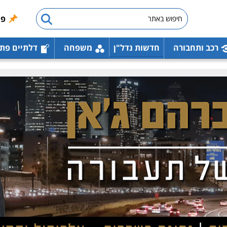
פו
רכב ותחבורה
חדשות נדל"ן
משפחה
דלתיים פת