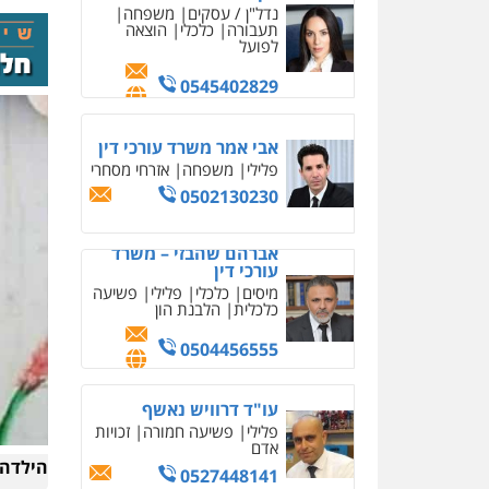
פלילי
צווארון לבן
מס
הכנסה
מע"מ
0506209859
עו"ד אשרף שחאדה
פלילי
פשיעה חמורה
מעצרים וחקירות
תעבורה
0549535659
עו"ד שנהב אילון
פלילי
פשיעה חמורה
חקירות ומעצרים
נוער
עורכי דין לענייני אסירים
תעבורה
0549475678
עו"ד אורנת קמרון
פלילי
תעבורה
עורכי דין
לענייני אסירים
משפחה
נוער
הילדה 
0505417090