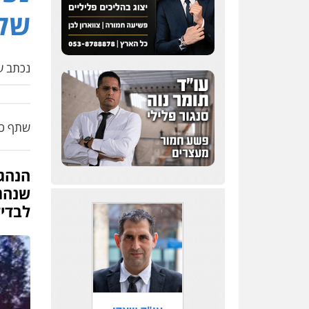
של
סלימאן אבו שעירה –
משרד עורכי דין
פלילי
בטחוני
צבאי
נזיקין
נכתב על
0547780927
דוד אפרים משרד עורכי
דין
שתף כת
פלילי
צווארון לבן
מס
הכנסה
מע"מ
0506209859
שנהג
עו"ד אשרף שחאדה
לבדי
פלילי
פשיעה חמורה
מעצרים וחקירות
תעבורה
0549535659
עו"ד שנהב אילון
פלילי
פשיעה חמורה