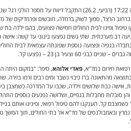
בשעה 17:22 (רביעי, 26.2) התקבל דיווח על מספר הולכי רגל 
ברחוב הרצל, סמוך לשוק ברמלה. חובשים ופרמדיקים של מ
 טיפול ופינו לבית החולים חמישה פצועים, בהם ילדה בת 
יעה רב מערכתית. שתי נשים נפצעו בינוני עד קשה: אישה 
שנחבלה בגפיה ופצועה נוספת שפונתה עצמאית לבית החולים
ם – שניים כבני 60 וצעיר בן 23 – נפצעו קל.
רפואת חירום במד"א,
פאדי אלוהא
, סיפר: "במקום היתה ה
תוצאה מהתאונה ברז כיבוי נשבר ומים רבים זרמו בזירה. שת
ת, אישה כבת שלושים וילדה, שכבו על המדרכה כשמצבן בינו
והן סובלות מחבלות בגפיים, ושלושה נפגעים נוספים התהלכ
כשמצבם קל. הענקנו להם טיפול רפואי, ופינינו אותם בנייד
 נמרץ ובאמבולנסים של מד"א אל בתי החולים, תוך המשך טי
.