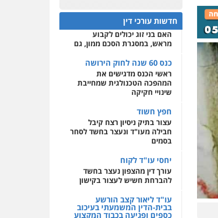
כנס 60 שנה לחוק הירושה:
המתח שבין חוק יחסי ממון
0522508109
חדשות עורכי דין
לבין חוק הירושה
האם בני זוג יכולים לקבוע
אחסון אתרים
מראש, במסגרת הסכם ממון, גם
מהירות
הגנה
גיבוי
תמיכה
שירותים מקצועיים
לעורכי דין
כנס 60 שנה לחוק הירושה
ראשי הכנס מדגישים את
המהפכה הטכנולגית שמחייבת
מרכז התחלה חדשה
שינויי חקיקה
אסירים
עבירות מין
שירותים מקצועיים לעורכי
חפץ חשוד
דין
עצור בתיק ניסיון רצח קיבל
חבילה מעו"ד ונעצר בחשד לסחר
0544500346
בסמים
יחסי עו"ד לקוח
עורך דין מהצפון נעצר בחשד
להברחת חשיש לעצור בקישון
עו"ד ליאור קצב הורשע
בבית-הדין המשמעתי בעיכוב
כספים ופגיעה בכבוד המקצוע