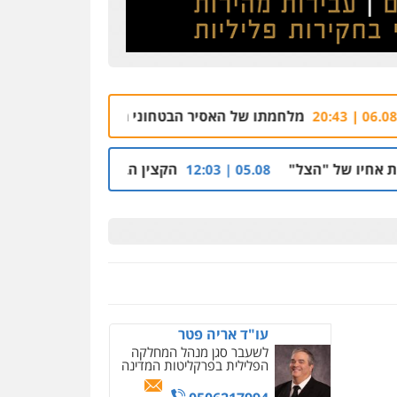
עו"ד שלי גורביץ – לוי
משפט פלילי
פשיעה
חמורה
מעצרים וחקירות
צבאי
תעבורה
0544218336
תו של האסיר הבטחוני מוטי ממן על זכויותיו נגד שב"ס ובתי-המש
עורך דין תמיר אלטיט
פלילי
תעבורה
הקצין הבכיר והאפליה מול ניצב מני בנימין בתיק נצ
05.08 | 12:03
0545577862
עו"ד אריה פטר
לשעבר סגן מנהל המחלקה
הפלילית בפרקליטות המדינה
0506217994
ניר קידר – צלם
צילום עורכי דין
שירותים
מקצועיים לעורכי דין
עו"ד יאיר בן סימון
0504578527
פלילי
תעבורה
אזרחי
נזיקין
ביטוח
רונן הלל – מוניטין