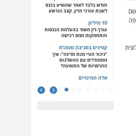
חודש בלבד לאחר שהופיע בכנס
 השלום בראשון לציון (חמישי, 27.2), שם
לשכת עורכי הדין, קצב הורשע
פה
10 מיליון
עורך-דין חשוד בהעלמת הכנסות
והתחמקות ממס רכישה
וגית
קטינים בסביבה מנוכרת
"ניכור הורי מכת מדינה": איך
מתמודדים עם ההשלכות
ההרסניות של התופעה?
אלה המינויים
הוועדה לבחירת שופטים בחרה
26 שופטים ורשמים נוספים
ראו הוזהרתם
הפרקליטות מקדמת הפללת
עורכי דין "קונסילייריז" בחוק
המאבק בארגוני פשיעה
משרות אמון