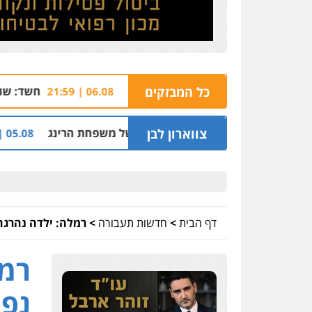
כל המבזקים
חשד: שורד מסיבת הנובה מרמ
06.08 | 21:59
צווארון לבן
נדיקאט ההלוואות של משפחת הרינג
שלושה שוטר
05.08 | 16:14
דף הבית
>
חדשות תעבורה
>
רמלה: ילדה נהרגה
רמל
נפצ