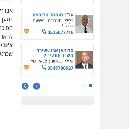
עו"ד חמאדה מסרי
נטען 
תעבורה
מסוכנ
0526631970
להאריך את
צ'ובי
עו"ד פיני פישלר
שכרגע
פלילי
תעבורה
מח"ש
אזרחי
כלכלי
0505234000
עו"ד עלי סעדי
פלילי
פשיעה חמורה
ליווי
וייצוג בחקירות ומעצרים
0508824984
מצגר ושות', חברת עורכי
דין
נדל"ן / עסקים
משפחה
תעבורה
כלכלי
הוצאה