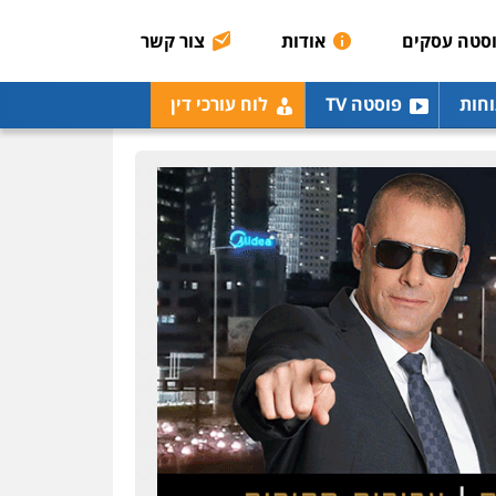
0507913332
סטה עסקים
אודות
צור קשר
עו"ד שלומי שרון
וחות
פוסטה TV
לוח עורכי דין
פלילי
צבאי
מעצרים
וחקירות
0547342002
עו"ד רונן בנדל
משפט פלילי
פשיעה
חמורה
פלילי
0524282442
עו"ד זוהר ארבל
פלילי
פשיעה חמורה
מעצרים וחקירות
קטינים
0538788878