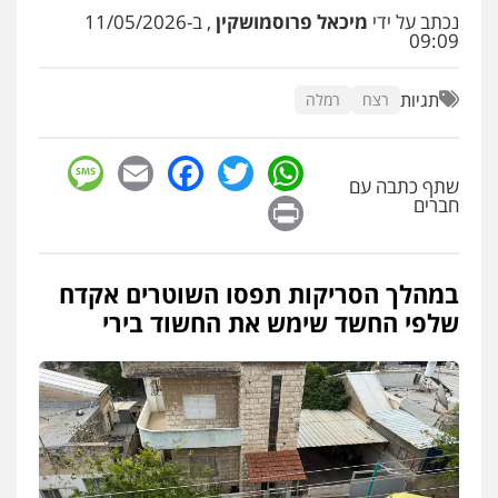
עו"ד שלומי שרון
נכתב על ידי
מיכאל פרוסמושקין
, ב-11/05/2026
פלילי
צבאי
מעצרים וחקירות
09:09
0547342002
תגיות
רצח
רמלה
עו"ד אלון קריטי
פלילי
כלכלי
אלימות
סמים
מעצרים
sage
Facebook
Email
WhatsApp
Twitter
0525544654
שתף כתבה עם
Print
חברים
עו"ד דפנה לביא
משפחה
גישור
במהלך הסריקות תפסו השוטרים אקדח
0507206063
שלפי החשד שימש את החשוד בירי
עו"ד זוהר ארבל
פלילי
פשיעה חמורה
מעצרים וחקירות
קטינים
0538788878