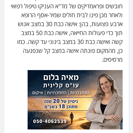
חובשים ופראמדיקים של מד"א העניקו טיפול רפואי
משרד עורכי דין טאי שרקי
פלילי
אסירים
תעבורה
מרב"ד
ולאחר מכן פינו לבית חולים שמיר-אסף הרופא
0547556464
ארבע פצועות, בהן: אישה כבת 30 במצב אנוש
תוך כדי פעולות החייאה, אישה כבת 50 במצב
עו"ד אילן אלימלך
קשה ואישה כבת 30 במצב בינוני עד קשה. כמו
פלילי
פשיעה חמורה
תעבורה
אסירים
כן, מהמקום פונתה אישה במצב קל שנפגעה
0522992110
מרסיסים.
עו"ד שאדי נאטור
פלילי
פשיעה חמורה
מעצרים וחקירות
0509230800
גיל דביר – משרד עורכי דין
פלילי
פשיעה כלכלית
צווארון לבן
0506217771