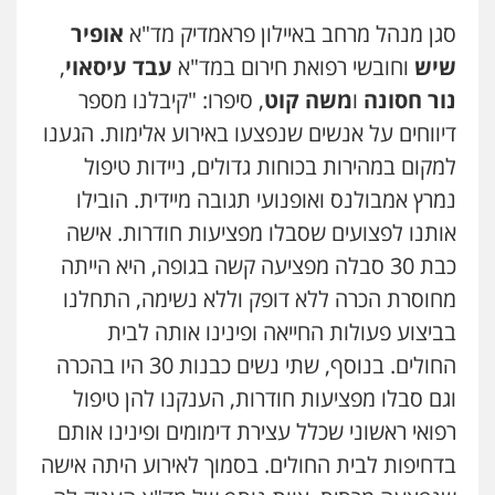
סגן מנהל מרחב באיילון פראמדיק מד"א
אופיר
סלימאן אבו שעירה – משרד עורכי דין
פלילי
בטחוני
צבאי
נזיקין
שיש
וחובשי רפואת חירום במד"א
עבד עיסאוי
,
0547780927
נור חסונה
ו
משה קוט
, סיפרו: "קיבלנו מספר
דיווחים על אנשים שנפצעו באירוע אלימות. הגענו
עו"ד אסף גונן
למקום במהירות בכוחות גדולים, ניידות טיפול
פלילי
פשע חמור
תעבורה
צבא
מעצרים
וחקירות
נמרץ אמבולנס ואופנועי תגובה מיידית. הובילו
0542255161
אותנו לפצועים שסבלו מפציעות חודרות. אישה
כבת 30 סבלה מפציעה קשה בגופה, היא הייתה
גל דהן – משרד עורך דין פלילי
מחוסרת הכרה ללא דופק וללא נשימה, התחלנו
פלילי
פשיעה חמורה
סמים
מעצרים
וחקירות
בביצוע פעולות החייאה ופינינו אותה לבית
0544723840
החולים. בנוסף, שתי נשים כבנות 30 היו בהכרה
וגם סבלו מפציעות חודרות, הענקנו להן טיפול
עו"ד ראוף נג'אר
פלילי
עורכי דין לענייני אסירים
מעצרים
רפואי ראשוני שכלל עצירת דימומים ופינינו אותם
סמים
רכוש
בדחיפות לבית החולים. בסמוך לאירוע היתה אישה
0548009246