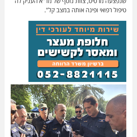
שנפצעה מרסיס, צוות נוסף של מד"א העניק לה
טיפול רפואי ופינה אותה במצב קל".
דוד אפרים משרד עורכי דין
פלילי
צווארון לבן
מס הכנסה
מע"מ
0506209859
עדי כרמלי – חברת עו"ד
פלילי
כלכלי
עורכי דין לענייני אסירים
0525060666
גיא זהבי משרד עורכי דין
פלילי
משפחה
503456449
עו"ד איהאב ג'לג'ולי
פלילי
מעצרים וחקירות
עורכי דין לענייני
אסירים
0505216700