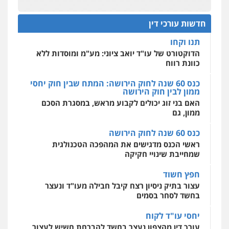
עו"ד דרוויש נאשף
הדוקטורט של עו"ד יואב ציוני: מע"מ ומוסדות ללא
כוונת רווח
פלילי
פשיעה חמורה
זכויות אדם
חדשות עורכי דין
0527448141
כנס 60 שנה לחוק הירושה: המתח שבין חוק יחסי
מרכז התחלה חדשה
ממון לבין חוק הירושה
אסירים
עבירות מין
שירותים מקצועיים
לעורכי דין
האם בני זוג יכולים לקבוע מראש, במסגרת הסכם
חליל ביאדי – משרד עורכי דין
ממון, גם
0544500346
פלילי
דיני תעבורה
מעצרים וחקירות
פשיעה חמורה
אסירים
כנס 60 שנה לחוק הירושה
0509636895
מאיה בלום, עו"ס, טיפול ושיקום
ראשי הכנס מדגישים את המהפכה הטכנולגית
טיפול בהתמכרויות
שירותים מקצועיים
שמחייבת שינויי חקיקה
לעורכי דין
עו"ד איהאב זבידאת
0504062539
חפץ חשוד
פלילי
פשיעה חמורה
ארגוני פשע
עבירות
המתה
עבירות מין
עצור בתיק ניסיון רצח קיבל חבילה מעו"ד ונעצר
בחשד לסחר בסמים
0509930581
עו"ד ד"ר אבי שקד
עבירות כלכליות
הלבנת הון
חילוטים
יחסי עו"ד לקוח
עבירות פליליות
עורך דין מהצפון נעצר בחשד להברחת חשיש לעצור
עו"ד יפעת שוורץ סיל
0544385337
בקישון
פלילי
תעבורה
0523379525
עו"ד ליאור קצב הורשע בבית-הדין המשמעתי
איתי חקירות – שירותים לעורכי דין
בעיכוב כספים ופגיעה בכבוד המקצוע
חקירות פרטיות
חקירות כלכליות
חקירות
חודש בלבד לאחר שהופיע בכנס לשכת עורכי הדין,
אישות
איתורים