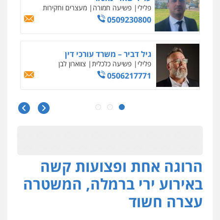
פלילי
כלכלי
עורכי דין לענייני אסירים
0525060666
גיא זהבי משרד עורכי דין
פלילי
משפחה
503456449
עו"ד איהאב ג'לג'ולי
פלילי
מעצרים וחקירות
עורכי דין לענייני
אסירים
0505216700
הרוגה אחת ופצועות קשה
אייל בן שושן, עורך דין פלילי
פלילי
מעצרים וחקירות
פשיעה חמורה
באירוע ירי ברמלה, המשטרה
נוער
רישום פלילי
0522763105
עצרה חשוד