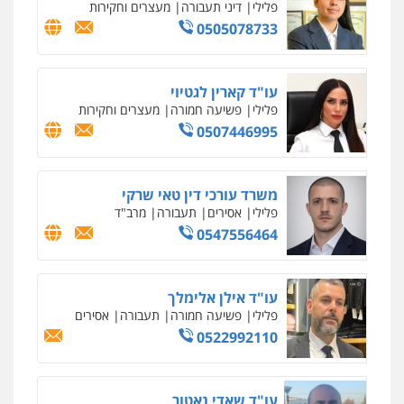
פלילי
פשע חמור
תעבורה
צבא
מעצרים
וחקירות
0542255161
גל דהן – משרד עורך דין פלילי
פלילי
פשיעה חמורה
סמים
מעצרים
וחקירות
0544723840
עו"ד ראוף נג'אר
פלילי
עורכי דין לענייני אסירים
מעצרים
סמים
רכוש
0548009246
דוד אפרים משרד עורכי דין
פלילי
צווארון לבן
מס הכנסה
מע"מ
0506209859
עדי כרמלי – חברת עו"ד