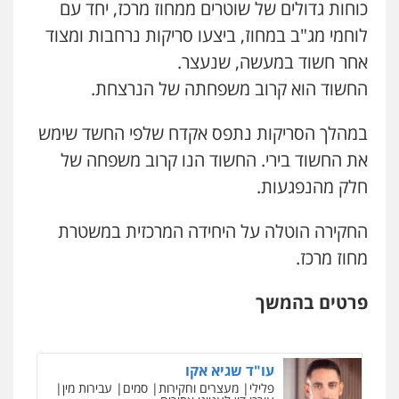
כוחות גדולים של שוטרים ממחוז מרכז, יחד עם
0528959600
לוחמי מג"ב במחוז, ביצעו סריקות נרחבות ומצוד
אחר חשוד במעשה, שנעצר.
קורל קרוז – עורך דין פלילי
החשוד הוא קרוב משפחתה של הנרצחת.
משפט פלילי
0545437431
במהלך הסריקות נתפס אקדח שלפי החשד שימש
את החשוד בירי. החשוד הנו קרוב משפחה של
עו"ד עלי סעדי
חלק מהנפגעות.
פלילי
פשיעה חמורה
ליווי וייצוג בחקירות
ומעצרים
0508824984
החקירה הוטלה על היחידה המרכזית במשטרת
מחוז מרכז.
עו"ד תומר בנישתי
פלילי
מעצרים וחקירות
צווארון לבן
פשיעה
חמורה
פרטים בהמשך
0546657865
עו"ד שגיא אקו
פלילי
מעצרים וחקירות
סמים
עבירות מין