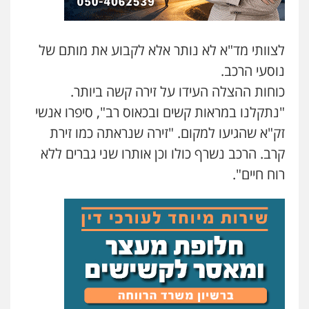
עדי כרמלי – חברת עו"ד
פלילי
כלכלי
עורכי דין לענייני אסירים
לצוותי מד"א לא נותר אלא לקבוע את מותם של
0525060666
נוסעי הרכב.
כוחות ההצלה העידו על זירה קשה ביותר.
גיא זהבי משרד עורכי דין
"נתקלנו במראות קשים ובכאוס רב", סיפרו אנשי
פלילי
משפחה
503456449
זק"א שהגיעו למקום. "זירה שנראתה כמו זירת
קרב. הרכב נשרף כולו וכן אותרו שני גברים ללא
רוח חיים".
עו"ד איהאב ג'לג'ולי
פלילי
מעצרים וחקירות
עורכי דין לענייני
אסירים
0505216700
אייל בן שושן, עורך דין פלילי
פלילי
מעצרים וחקירות
פשיעה חמורה
נוער
רישום פלילי
0522763105