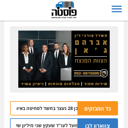
נצרת: בן 28 נעצר בחשד לסחיטה באיומים מטלפון שאינו שלו
כל המבזקים
צווארון לבן
מאסר בפועל לעו"ד שעקץ שני מיליון שקל על דירה השייכת