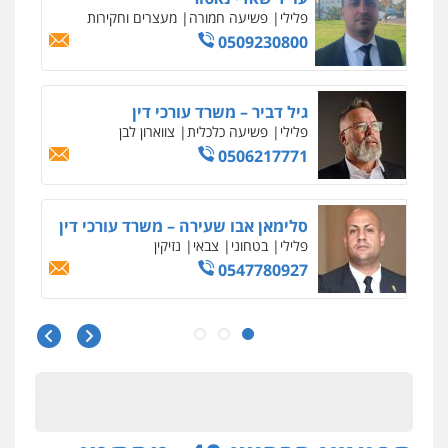
פלילי
משפחה
503456449
עו"ד איהאב ג'לג'ולי
פלילי
מעצרים וחקירות
עורכי דין לענייני
אסירים
0505216700
אייל בן שושן, עורך דין פלילי
פלילי
מעצרים וחקירות
פשיעה חמורה
נוער
רישום פלילי
0522763105
עו"ד שלומי שרון
פלילי
צבאי
מעצרים וחקירות
0547342002