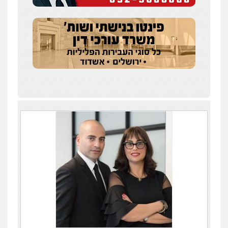
עדי כרמלי – חברת עו"ד
פלילי
כלכלי
עורכי דין לענייני אסירים
0525060666
גיא זהבי משרד עורכי דין
פלילי
משפחה
503456449
עו"ד איהאב ג'לג'ולי
פלילי
מעצרים וחקירות
עורכי דין לענייני
אסירים