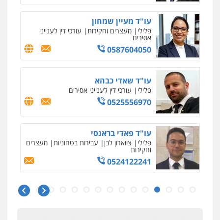
עו"ד מעיין שמחון
פלילי
מעצרים וחקירות
עורכי דין לענייני
אסירים
0587604050
עו"ד שאדי כבהא
פלילי
עורכי דין לענייני אסירים
0525556970
עו"ד פאדי בראנסי
פלילי
צווארון לבן
עבירות בטחוניות
מעצרים
וחקירות
0524122241
ניר קידר – צלם
צילום עורכי דין
שירותים מקצועיים לעורכי
דין
עו"ד אלינור טל
0504578527
עבירות פליליות
משפט מנהלי
עתירות
אסירים
ועדות שחרורים
0523823782