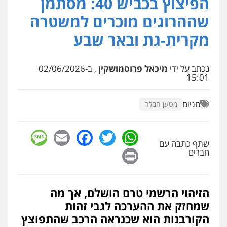
הפיצוץ בכביש 40: מסתמן
עו"ד אלון קריטי
פלילי
כלכלי
אלימות
סמים
מעצרים
שההרוגים מוכרים למשטרה
0525544654
מקרית-גת ובאר שבע
עו"ד זוהר ארבל
פלילי
פשיעה חמורה
מעצרים וחקירות
נכתב על ידי
מיכאל פרוסמושקין
, ב-02/06/2026
קטינים
15:01
0538788878
תגיות
מטען חבלה
עו"ד שלי גורביץ – לוי
משפט פלילי
פשיעה חמורה
מעצרים
sage
Facebook
Email
WhatsApp
Twitter
וחקירות
צבאי
תעבורה
שתף כתבה עם
0544218336
Print
חברים
משרד עורכי דין חן ברוך
פלילי
דיני תעבורה
מעצרים וחקירות
הזיהוי הרשמי טרם הושלם, אך מה
0505078733
שמחזק את ההערכה לגבי זהות
הקורבנות הוא שכנראה הרכב שהתפוצץ