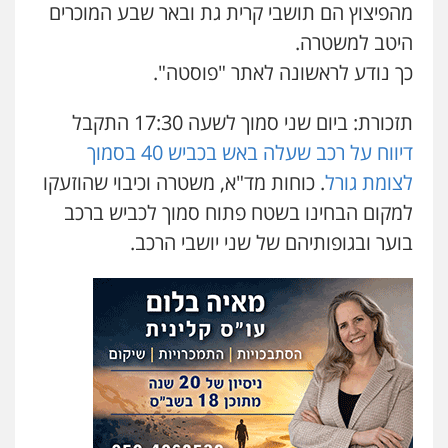
מהפיצוץ הם תושבי קרית גת ובאר שבע המוכרים
סלימאן אבו שעירה – משרד עורכי דין
היטב למשטרה.
פלילי
בטחוני
צבאי
נזיקין
0547780927
כך נודע לראשונה לאתר "פוסטה".
תזכורת: ביום שני סמוך לשעה 17:30 התקבל
עו"ד אסף גונן
פלילי
פשע חמור
תעבורה
צבא
מעצרים
דיווח על רכב שעלה באש בכביש 40 בסמוך
וחקירות
לצומת גורל
. כוחות מד"א, משטרה וכיבוי שהוזעקו
0542255161
למקום הבחינו בשטח פתוח סמוך לכביש ברכב
בוער ובגופותיהם של שני יושבי הרכב.
גל דהן – משרד עורך דין פלילי
פלילי
פשיעה חמורה
סמים
מעצרים
וחקירות
0544723840
עו"ד ראוף נג'אר
פלילי
עורכי דין לענייני אסירים
מעצרים
סמים
רכוש
0548009246