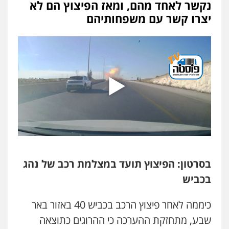
נקשר לאחד מהם, ומאז הפיצוץ הם לא
משרד עורכי דין טאי שרקי
יצרו קשר עם משפחותיהם
פלילי
אסירים
תעבורה
מרב"ד
0547556464
עו"ד אילן אלימלך
פלילי
פשיעה חמורה
תעבורה
אסירים
0522992110
עו"ד שאדי נאטור
פלילי
פשיעה חמורה
מעצרים וחקירות
0509230800
בסרטון: הפיצוץ תועד במצלמת רכב של נהג
בכביש
גיל דביר – משרד עורכי דין
פלילי
פשיעה כלכלית
צווארון לבן
כיממה לאחר פיצוץ הרכב בכביש 40 באזור באר
0506217771
שבע, מתחזקת ההערכה כי ההרוגים כתוצאה