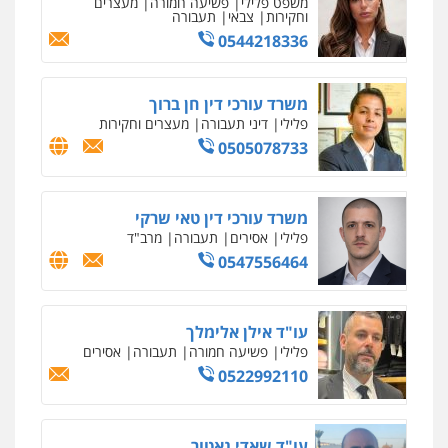
פלילי
פשע חמור
תעבורה
צבא
מעצרים
וחקירות
0542255161
גל דהן – משרד עורך דין פלילי
פלילי
פשיעה חמורה
סמים
מעצרים
וחקירות
0544723840
עו"ד ראוף נג'אר
פלילי
עורכי דין לענייני אסירים
מעצרים
סמים
רכוש
0548009246
עדי כרמלי – חברת עו"ד
פלילי
כלכלי
עורכי דין לענייני אסירים
0525060666
גיא זהבי משרד עורכי דין