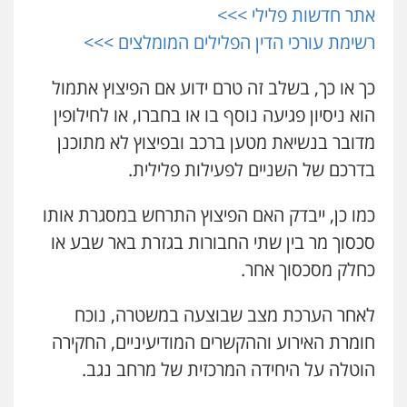
אתר חדשות פלילי >>>
ויקי שמואל – משרד עו"ד
רשימת עורכי הדין הפלילים המומלצים >>>
פלילי
משפט פלילי
0528959600
כך או כך, בשלב זה טרם ידוע אם הפיצוץ אתמול
הוא ניסיון פגיעה נוסף בו או בחברו, או לחילופין
קורל קרוז – עורך דין פלילי
מדובר בנשיאת מטען ברכב ובפיצוץ לא מתוכנן
משפט פלילי
בדרכם של השניים לפעילות פלילית.
0545437431
כמו כן, ייבדק האם הפיצוץ התרחש במסגרת אותו
עו"ד עלי סעדי
סכסוך מר בין שתי החבורות בגזרת באר שבע או
פלילי
פשיעה חמורה
ליווי וייצוג בחקירות
ומעצרים
כחלק מסכסוך אחר.
0508824984
לאחר הערכת מצב שבוצעה במשטרה, נוכח
עו"ד תומר בנישתי
חומרת האירוע וההקשרים המודיעיניים, החקירה
פלילי
מעצרים וחקירות
צווארון לבן
פשיעה
חמורה
הוטלה על היחידה המרכזית של מרחב נגב.
0546657865