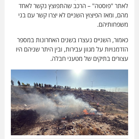
לאתר "פוסטה" – הרכב שהתפוצץ נקשר לאחד
מהם, ומאז הפיצוץ השניים לא יצרו קשר עם בני
משפחותיהם.
כאמור, השניים נעצרו בשנים האחרונות במספר
הזדמנויות על מגוון עבירות, ובין היתר שניהם היו
עצורים בתיקים של מטעני חבלה.
שני אלגרבלי – משרד עורכי דין
פלילי
עורכי דין לענייני אסירים
תעבורה
0507120031
עו"ד אייל אביטל
פלילי
פשיעה חמורה
מעצרים וחקירות
0544712201