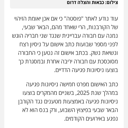
צילום: כבאות והצלה דרום
עו"ד רונן בנדל
משפט פלילי
פשיעה חמורה
פלילי
עוד נודע לאתר "פוסטה" כי אם אכן יאומת הזיהוי
0524282442
של הקורבנות, הרי שאחד מהם, הבאר שבעי,
נמנה עם חבורה עבריינית שנגד שני חבריה הוגש
כבריאן, מזר – משרד עורכי דין
לפני מספר שבועות כתב אישום על ניסיון רצח
פלילי
מעצרים וחקירות
ונשיאת נשק. בכתב אישום זה נטען כי החבורה
0543986802
מסוכסכת עם חבורה יריבה אחרת ובמסגרת כך
בוצעו ניסיונות פגיעה הדדיים.
מנשה, אלמוג – עורכי דין
פלילי
עבירות תנועה
צווארון לבן
תעבורה
עורכי דין לענייני אסירים
מעצרים וחקירות
כתב האישום מפרט חמישה ניסיונות פגיעה
0546470989
במהלך שנת 2025, בשניים מהמקרים בוצעו
ניסיונות פגיעה באמצעות מטענים נגד הקורבן
עו"ד אבי כהן
פלילי
פשיעה חמורה
קטינים
אלימות
הבאר שבעי בפיצוץ השבוע, ורק בנס הוא לא
סמים
עבירות מין
נפגע באירועים הקודמים.
0523647066