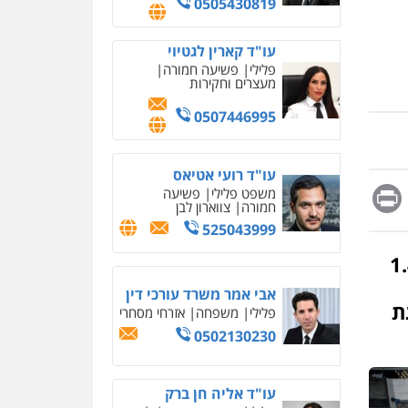
0505430819
מחיקת כתבות מגוגל
ודחיקת אזכורים שליליים
שירותים מקצועיים לעורכי
עו"ד קארין לגטיוי
דין
פלילי
פשיעה חמורה
מעצרים וחקירות
0522508109
0507446995
אחסון אתרים
מהירות
הגנה
גיבוי
תמיכה
שירותים מקצועיים
לעורכי דין
עו"ד רועי אטיאס
Messag
Print
Fa
E
משפט פלילי
פשיעה
חמורה
צווארון לבן
מרכז התחלה חדשה
525043999
אסירים
עבירות מין
שירותים מקצועיים לעורכי
בידיים שלנו" הצליחה לגייס כ-1.4
דין
אבי אמר משרד עורכי דין
0544500346
ת
פלילי
משפחה
אזרחי מסחרי
מאיה בלום, עו"ס,
0502130230
טיפול ושיקום
טיפול בהתמכרויות
שירותים מקצועיים לעורכי
דין
עו"ד אליה חן ברק