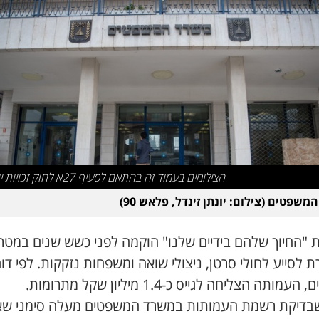
הצילומים בעמוד זה בהתאם לסעיף 27א לחוק זכויות יוצרים
שפטים (צילום: יונתן זינדל, פלאש 90)
 "החיוך שלהם בידיים שלנו" הוקמה לפני כשש שנים במטר
 לסייע לחולי סרטן, ניצולי שואה ומשפחות נזקקות. לפי דו
העמותה הצליחה לגייס כ-1.4 מיליון שקל מתרומות.
בדיקת רשמת העמותות במשרד המשפטים מעלה סימני ש