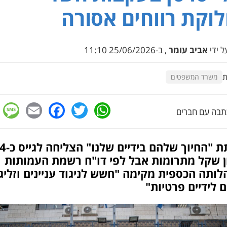
וקת רווחים אסורה
 ידי
אביב עומר
, ב-25/06/2026 11:10
ת
משרד המשפטים
e
cebook
mail
WhatsApp
Twitter
בה עם חברים
עמותת "החיוך שלהם 
ון שקל מתרומות אבל לפי דו"ח רשמת העמותות
ותה הכספית מקימה "חשש לניגוד עניינים וזליג
 לידיים פרטיות"