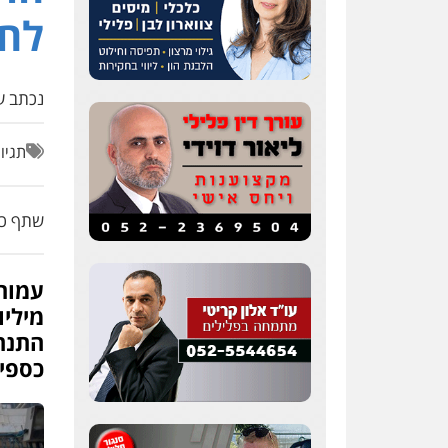
עסקים
לחל
0507302623
נכתב על
עו"ד פאדי בראנסי
פלילי
צווארון לבן
עבירות
בטחוניות
מעצרים וחקירות
תגיו
0524122241
עו"ד ד"ר איתן
שתף כת
פינקלשטיין
כלכלי
הלבנת הון
חילוט
ייעוץ לעורכי דין
0507061374
מילי
התנהל
עו"ד אמיר כהן
כספים
פלילי
מעצרים וחקירות
תעבורה
0537470000