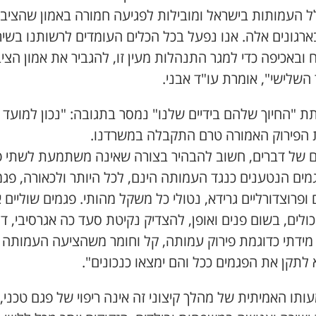
ל העמותות בישראל ומובילות לפגיעה חמורה באמון שהציבו
ארגונים אלה. אנו נפעל בכל הכלים העומדים לרשותנו בשיר
 ובאכיפה כדי למגר התנהלות מעין זו, להגביר את אמון הציב
השלישי", אומרת עו"ד אבני.
 "החיוך שלהם בידיים שלנו" נמסר בתגובה: "נכון למועד ז
הפירוק האמורה טרם התקבלה במשרדנו.
ם של דברים, חשוב להבהיר בצורה שאינה משתמעת לשתי פ
מים הנטענים כנגד העמותה הינם, לכל היותר ולכאורה, פגמ
 ופרוצדורליים גרידא, נטולי כל משקל מהותי. פגמים שוליים 
כולים, בשום פנים ואופן, להצדיק נקיטת סעד כה אגרסיבי, דר
 מידתי כדוגמת פירוק עמותה, קל וחומר משהציעה העמותה
לתקן את הפגמים ככל והם ימצאו כנכונים".
תו האמיתית של מהלך קיצוני זה אינה ריפוי של פגם טכני,