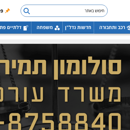
פו
רכב ותחבורה
חדשות נדל"ן
משפחה
דלתיים פת