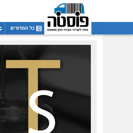
עו"ד אייל אביטל
פלילי
פשיעה חמורה
מעצרים וחקירות
0544712201
כל המדורים
עו"ד רונן בנדל
משפט פלילי
פשיעה
חמורה
פלילי
0524282442
כבריאן, מזר – משרד
עורכי דין
פלילי
מעצרים וחקירות
0543986802
עו"ד בועז קניג
פלילי
משפחה
כלכלי
צבאי
0507003001