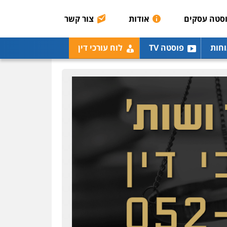
הכנסה
מע"מ
סטה עסקים
אודות
צור קשר
0506209859
עו"ד איהאב ג'לג'ולי
וחות
פוסטה TV
לוח עורכי דין
פלילי
מעצרים וחקירות
עורכי דין לענייני אסירים
0505216700
עו"ד אייל בסרגליק
פלילי
כלכלי
צווארון לבן
עורכי דין לענייני אסירים
אזרחי
נדל"ן / עסקים
0528488515
עו"ד אסף דוק
פלילי
עבירות מין
סמים
והימורים
פשיעה חמורה
חקירות ומעצרים
צווארון לבן
והונאה
0526885006