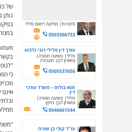
של כל
0503366733
נותן ב
בפיקוח
עורך דין פלילי רובי גלבוע
במגזר 
פלילי
פשיעה חמורה
צווארון לבן
תעבורה
מעמותת
0505537656
בקשת 
חנא בולוס – משרד עורכי
"לגופ
דין
כי הפג
פלילי
פשיעה חמורה
צווארון לבן
נזיקין
טכניים
0546661544
אינם י
ובלתי
עו"ד קובי בן שעיה
ממילא 
פלילי
צווארון לבן
צבאי
0524040052
"משמעו