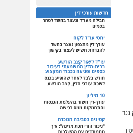
פלילי
עבירות מין
סמים
והימורים
פשיעה חמורה
חפץ חשוד
חקירות ומעצרים
צווארון לבן
0522508109
חדשות עורכי דין
והונאה
עצור בתיק ניסיון רצח קיבל
חבילה מעו"ד ונעצר בחשד לסחר
אחסון אתרים
0526885006
בסמים
מהירות
הגנה
גיבוי
תמיכה
שירותים מקצועיים
עו"ד שלי גורביץ – לוי
לעורכי דין
יחסי עו"ד לקוח
משפט פלילי
פשיעה
עורך דין מהצפון נעצר בחשד
חמורה
מעצרים וחקירות
להברחת חשיש לעצור בקישון
צבאי
תעבורה
מרכז התחלה חדשה
0544218336
אסירים
עבירות מין
עו"ד ליאור קצב הורשע
שירותים מקצועיים לעורכי
בבית-הדין המשמעתי בעיכוב
דין
כספים ופגיעה בכבוד המקצוע
לוי מלאך דדון – משרד
חודש בלבד לאחר שהופיע בכנס
עו"ד
0544500346
לשכת עורכי הדין, קצב הורשע
פלילי
פשיעה חמורה
מעצרים וחקירות
10 מיליון
0544231863
עורך-דין חשוד בהעלמת הכנסות
והתחמקות ממס רכישה
עו"ד שרון נהרי
נגד
פלילי
צווארון לבן
כלכלי
קטינים בסביבה מנוכרת
פשיעה כלכלית
בינלאומי
הליכי הסגרה
"ניכור הורי מכת מדינה": איך
ין
מתמודדים עם ההשלכות