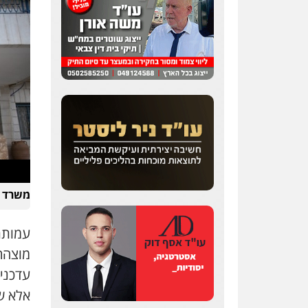
מצגר ושות', חברת עורכי
דין
נדל"ן / עסקים
משפחה
תעבורה
כלכלי
הוצאה
לפועל
0545402829
עורך דין תמיר אלטיט
פלילי
תעבורה
0545577862
אברהם שהבזי – משרד
עורכי דין
משרד המ
מיסים
כלכלי
פלילי
פשיעה
כלכלית
הלבנת הון
עמותת
0504456555
מוצהרת
חליל ביאדי – משרד
עדכניים, 
עורכי דין
פלילי
דיני תעבורה
מעצרים
אלא ש
וחקירות
פשיעה חמורה