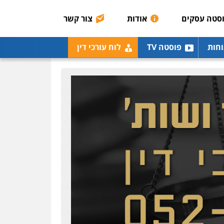
הכנסה
מע"מ
סטה עסקים
אודות
צור קשר
0506209859
עו"ד נעם שביט
וחות
פוסטה TV
לוח עורכי דין
פלילי
פשיעה חמורה
מיסים
הלבנת הון
פסיכיאטריה משפטית
0506216048
עו"ד אלון קריטי
פלילי
כלכלי
אלימות
סמים
מעצרים
0525544654
עו"ד אייל בסרגליק
פלילי
כלכלי
צווארון לבן
עורכי דין לענייני אסירים
אזרחי
נדל"ן / עסקים
0528488515
עו"ד יוסי חמצני