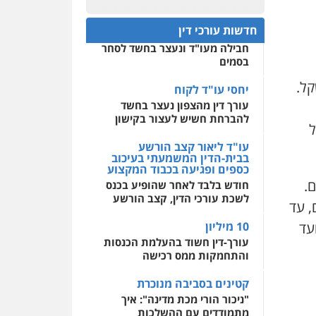
חפץ חשוד
0522508109
חדשות עורכי דין
עצור בתיק ניסיון רצח קיבל
חבילה מעו"ד ונעצר בחשד לסחר
אחסון אתרים
בסמים
מהירות
הגנה
גיבוי
תמיכה
שירותים מקצועיים
שהסכום של כל אחת מהן היה 19,900 שקל.
לעורכי דין
יחסי עו"ד לקוח
עורך דין מהצפון נעצר בחשד
להברחת חשיש לעצור בקישון
ל
מרכז התחלה חדשה
אסירים
עבירות מין
עו"ד ליאור קצב הורשע
שירותים מקצועיים לעורכי
בבית-הדין המשמעתי בעיכוב
דין
כספים ופגיעה בכבוד המקצוע
.
חודש בלבד לאחר שהופיע בכנס
0544500346
לשכת עורכי הדין, קצב הורשע
, עד
עד
10 מיליון
עורך-דין חשוד בהעלמת הכנסות
והתחמקות ממס רכישה
קטינים בסביבה מנוכרת
"ניכור הורי מכת מדינה": איך
מתמודדים עם ההשלכות