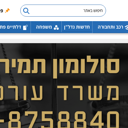
פו
רכב ותחבורה
חדשות נדל"ן
משפחה
דלתיים פת