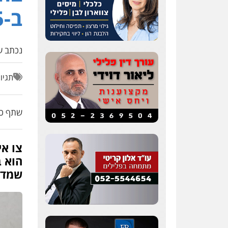
ב-3.5 מיליון שקל
נכתב על
תגיו
שתף כת
צו א
הוא 
שמדו