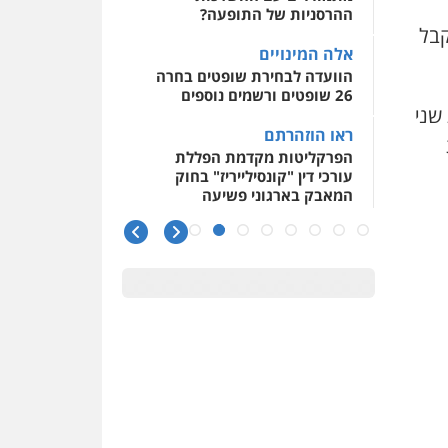
ההרסניות של התופעה?
קבל
אלה המינויים
הוועדה לבחירת שופטים בחרה
26 שופטים ורשמים נוספים
שני
ראו הוזהרתם
הפרקליטות מקדמת הפללת
עורכי דין "קונסילייריז" בחוק
המאבק בארגוני פשיעה
משרות אמון
יו"ר מחוז ת"א משבץ עובדות
שלו למינוי דייני בית הדין
למשמעת
האופנוע חזר הביתה
עו"ד גיל פרידמן והרפתקאות
אופנוע השטח שלו
הזכות לטנף
זוכה עורך-דין שהשווה את ברק