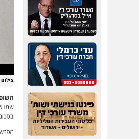
עו"ד אייל אוחיון
פלילי
עורכי דין לענייני
אסירים
מעצרים וחקירות
צילום להמ
0523602602
השופט
עו"ד אשרף שחאדה
פלילי
פשיעה חמורה
שמו ש
מעצרים וחקירות
תעבורה
בסכום כולל
0549535659
הפרשה 
רעות כהן – משרד עורכי