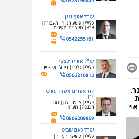
0542255161
מחיקת כתבות מגוגל
ודחיקת אזכורים שליליים
שירותים מקצועיים לעורכי
דין
עו"ד אורי רינצקי
0522508109
פלילי
כלכלי
ניהול משפטים
0506216813
אחסון אתרים
מהירות
הגנה
גיבוי
תמיכה
שירותים מקצועיים
דוד אפרים משרד עורכי
לעורכי דין
דין
פלילי
צווארון לבן
מס
Messag
Print
Fa
E
הכנסה
מע"מ
מרכז התחלה חדשה
0506209859
אסירים
עבירות מין
שירותים מקצועיים לעורכי
ר.
עו"ד נעם שביט
דין
ת
פלילי
פשיעה חמורה
מיסים
הלבנת הון
0544500346
וי
פסיכיאטריה משפטית
מאיה בלום, עו"ס,
טיפול ושיקום
0506216048
טיפול בהתמכרויות
שירותים מקצועיים לעורכי
דין
עו"ד אלון קריטי