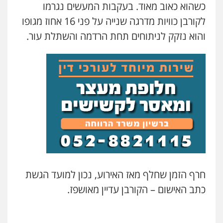
0509230800
כשהוא כאוב מאוד. בעקבות המעשים נגרמו
לקורבן כוויות מדרגה שנייה על פני 16 אחוז מגופו
והוא נזקק לניתוחים תחת הרדמה והשתלת עור.
משרד עורכי דין פארס פלאח
פלילי
צבאי
צווארון לבן והונאה
ביטוח לאומי
0549911449
עו"ד יניב זוסמן
עו"ד אייל אביטל
פלילי
כלכלי
פשיעה חמורה
מעצרים
וחקירות
פלילי
פשיעה חמורה
מעצרים וחקירות
0525199949
0544712201
עו"ד אסף גונן
עו"ד רונן בנדל
פלילי
פשע חמור
תעבורה
צבא
מעצרים
וחקירות
משפט פלילי
פשיעה חמורה
פלילי
חרף הזמן שחלף מאז האירוע, נכון למועד הגשת
0542255161
0524282442
כתב האישום – הקורבן עדיין מאושפז.
גל דהן – משרד עורך דין פלילי
כבריאן, מזר – משרד עורכי דין
פלילי
פשיעה חמורה
סמים
מעצרים
וחקירות