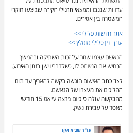
התשתית הראייתית נגד עייאט מתבססת על
פלילי
משפט פלילי
503456449
עדויות שנגבו וממצאי תרגילי חקירה שביצעו חוקרי
0528959600
המשטרה בין אסירים.
עו"ד איהאב ג'לג'ולי
קורל קרוז – עורך דין פלילי
פלילי
מעצרים וחקירות
עורכי דין לענייני
אתר חדשות פלילי >>
אסירים
משפט פלילי
עורך דין פלילי מומלץ >>
0505216700
0545437431
הנאשם עצמו שמר על זכות השתיקה ובהמשך
עו"ד שלומי שרון
עו"ד עלי סעדי
הכחיש את המיוחס לו, כשלדבריו ישן בזמן האירוע.
פלילי
צבאי
מעצרים וחקירות
פלילי
פשיעה חמורה
ליווי וייצוג בחקירות
ומעצרים
0547342002
0508824984
לצד כתב האישום הוגשה בקשה להאריך עד תום
ההליכים את מעצרו של הנאשם.
עו"ד אייל בסרגליק
עו"ד תומר בנישתי
מהבקשה עולה כי כיום מרצה עייאט 15 חודשי
פלילי
כלכלי
צווארון לבן
עורכי דין לענייני
פלילי
מעצרים וחקירות
צווארון לבן
פשיעה
אסירים
אזרחי
נדל"ן / עסקים
חמורה
מאסר על עבירת נשק.
0528488515
0546657865
עו"ד זוהר ארבל
עו"ד שגיא אקו
פלילי
פשיעה חמורה
מעצרים וחקירות