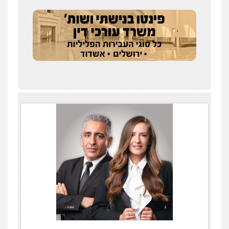
שחר לדובסקי, עו"ד
פלילי
מעצרים וחקירות
עבירות המתה
עורכי
דין לענייני אסירים
0507913332
גיא זהבי משרד עורכי דין
פלילי
משפחה
503456449