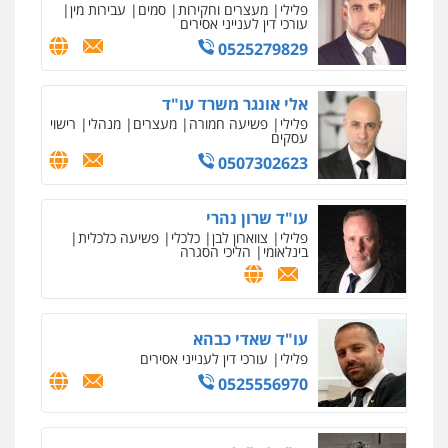
פלילי
מעצרים וחקירות
סמים
עבירות מין
קטינים
עורכי דין לענייני אסירים
0538788878
0525279829
עו"ד אסף דוק
אלי אונגר משרד עו"ד
פלילי
עבירות מין
סמים והימורים
פשיעה
פלילי
פשיעה חמורה
מעצרים
מנהלי
רישוי
חמורה
חקירות ומעצרים
צווארון לבן והונאה
עסקים
0526885006
0507302623
עו"ד שרון נהרי
פלילי
צווארון לבן
כלכלי
פשיעה כלכלית
בינלאומי
הליכי הסגרה
עו"ד שאדי כבהא
פלילי
עורכי דין לענייני אסירים
0525556970