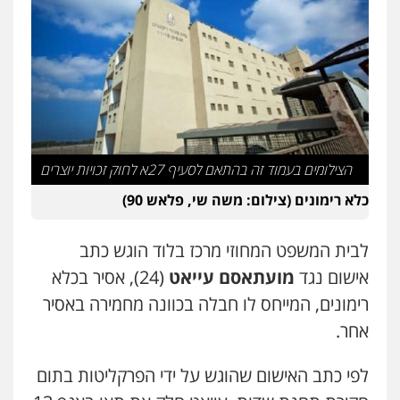
עו"ד אסף דוק
פלילי
עבירות מין
סמים והימורים
פשיעה
חמורה
חקירות ומעצרים
צווארון לבן והונאה
0526885006
עו"ד שלי גורביץ – לוי
משפט פלילי
פשיעה חמורה
מעצרים
הצילומים בעמוד זה בהתאם לסעיף 27א לחוק זכויות יוצרים
וחקירות
צבאי
תעבורה
0544218336
כלא רימונים (צילום: משה שי, פלאש 90)
לבית המשפט המחוזי מרכז בלוד הוגש כתב
משרד עורכי דין חן ברוך
פלילי
דיני תעבורה
מעצרים וחקירות
אישום נגד
מועתאסם עייאט
(24), אסיר בכלא
0505078733
רימונים, המייחס לו חבלה בכוונה מחמירה באסיר
אחר.
עו"ד קארין לגטיוי
לפי כתב האישום שהוגש על ידי הפרקליטות בתום
פלילי
פשיעה חמורה
מעצרים וחקירות
0507446995