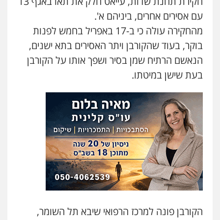
חקירת תחנת שדות, עייאט חלק את תאו באגף 13
עם אסירים אחרים, ביניהם א'.
מהחקירה עולה כי ב-17 באפריל בחמש לפנות
אבי אמר משרד עורכי דין
פלילי
משפחה
אזרחי מסחרי
בוקר, בעוד שהקורבן ויתר האסירים בתא ישנים,
0502130230
הנאשם הרתיח שמן בסיר ושפך אותו על הקורבן
בעת שישן במיטתו.
עו"ד אילן אלימלך
פלילי
פשיעה חמורה
תעבורה
אסירים
0522992110
עו"ד יוסי חמצני
כלכלי
צווארון לבן
פשיעה כלכלית
עבירות
מס
הלבנת הון
0505471497
עו"ד שאדי נאטור
הקורבן פונה למרכז הרפואי שיבא תל השומר,
פלילי
פשיעה חמורה
מעצרים וחקירות