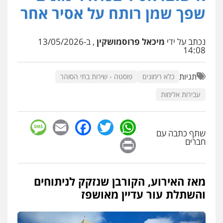
שפך שמן רותח על אסיר אחר
עו"ד איהאב ג'לג'ולי
פלילי
מעצרים וחקירות
עורכי דין לענייני
אסירים
נכתב על ידי
מיכאל פרוסמושקין
, ב-13/05/2026
14:08
0505216700
תגיות
כלא רימונים
פוסטה - שירות בתי הסוהר
עו"ד שלומי שרון
פלילי
צבאי
מעצרים וחקירות
עבירות אלימות
0547342002
sage
Facebook
Email
WhatsApp
Twitter
שתף כתבה עם
עו"ד אייל בסרגליק
Print
חברים
פלילי
כלכלי
צווארון לבן
עורכי דין לענייני
אסירים
אזרחי
נדל"ן / עסקים
0528488515
מאז האירוע, הקורבן שנזקק לניתוחים
עו"ד זוהר ארבל
והשתלת עור עדיין מאושפז
פלילי
פשיעה חמורה
מעצרים וחקירות
קטינים
0538788878