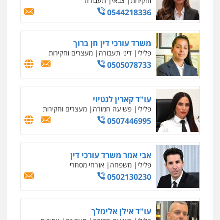
משרד עורכי דין פארס פלאח
פלילי
צבאי
צווארון לבן והונאה
ביטוח לאומי
0549911449
עו"ד יניב זוסמן
פלילי
כלכלי
פשיעה חמורה
מעצרים
וחקירות
0525199949
עו"ד אסף גונן
פלילי
פשע חמור
תעבורה
צבא
מעצרים
וחקירות
0542255161
גל דהן – משרד עורך דין פלילי
פלילי
פשיעה חמורה
סמים
מעצרים
וחקירות
0544723840