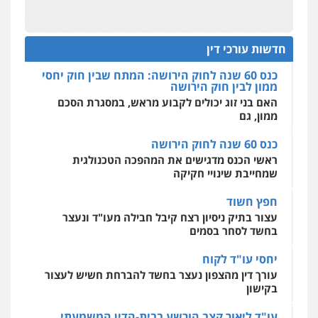
מקצועיים לעורכי דין
עו"ד איהאב זבידאת
כנס 60 שנה לחוק הירושה: המתח שבין חוק יחסי
ממון לבין חוק הירושה
פלילי
פשיעה חמורה
ארגוני פשע
עבירות
המתה
עבירות מין
האם בני זוג יכולים לקבוע מראש, במסגרת הסכם
חדשות עורכי דין
0509930581
ממון, גם
מרכז התחלה חדשה
אסירים
עבירות מין
שירותים מקצועיים
כנס 60 שנה לחוק הירושה
לעורכי דין
עו"ד אליה חן ברק
ראשי הכנס מדגישים את המהפכה הטכנולגית
0544500346
פלילי
פשיעה חמורה
ליווי וייצוג בחקירות
שמחייבת שינויי חקיקה
ומעצרים
אסירים
נוער
0525914163
חפץ חשוד
מאיה בלום, עו"ס, טיפול ושיקום
עצור בתיק ניסיון רצח קיבל חבילה מעו"ד ונעצר
טיפול בהתמכרויות
שירותים מקצועיים
לעורכי דין
בחשד לסחר בסמים
עו"ד אריה פטר
0504062539
לשעבר סגן מנהל המחלקה הפלילית
יחסי עו"ד לקוח
בפרקליטות המדינה
עורך דין מהצפון נעצר בחשד להברחת חשיש לעצור
0506217994
עו"ד ד"ר אבי שקד
בקישון
עבירות כלכליות
הלבנת הון
חילוטים
עבירות פליליות
עו"ד עידית שינו-אמיתי
עו"ד ליאור קצב הורשע בבית-הדין המשמעתי
0544385337
בעיכוב כספים ופגיעה בכבוד המקצוע
פלילי
עורכי דין לענייני אסירים
פשיעה
חמורה
מעצרים וחקירות
חודש בלבד לאחר שהופיע בכנס לשכת עורכי הדין,
קצב הורשע
0507587013
איתי חקירות – שירותים לעורכי דין