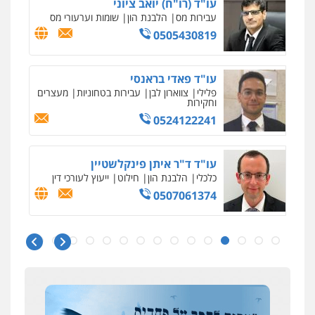
עו"ד (רו"ח) יואב ציוני
עבירות מס
הלבנת הון
שומות וערעורי מס
0505430819
עו"ד פאדי בראנסי
פלילי
צווארון לבן
עבירות בטחוניות
מעצרים
וחקירות
0524122241
עו"ד ד"ר איתן פינקלשטיין
כלכלי
הלבנת הון
חילוט
ייעוץ לעורכי דין
0507061374
ניר קידר – צלם
צילום עורכי דין
שירותים מקצועיים לעורכי
דין
עו"ד אמיר כהן
0504578527
פלילי
מעצרים וחקירות
תעבורה
0537470000
רונן הלל – מוניטין
מחיקת כתבות מגוגל ודחיקת אזכורים
שליליים
שירותים מקצועיים לעורכי דין