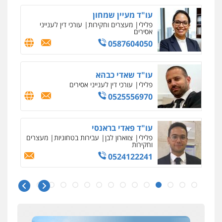
עו"ד מעיין שמחון
פלילי
מעצרים וחקירות
עורכי דין לענייני
אסירים
0587604050
עו"ד שאדי כבהא
פלילי
עורכי דין לענייני אסירים
0525556970
עו"ד פאדי בראנסי
פלילי
צווארון לבן
עבירות בטחוניות
מעצרים
וחקירות
0524122241
ניר קידר – צלם
צילום עורכי דין
שירותים מקצועיים לעורכי
דין
עו"ד אלינור טל
0504578527
עבירות פליליות
משפט מנהלי
עתירות
אסירים
ועדות שחרורים
0523823782
רונן הלל – מוניטין