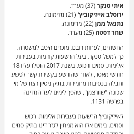
איתי סנקר
(37) מערד.
ירוסלב אייזיקוביץ'
(21) מדימונה.
סלימאן אבו שעירה – משרד עורכי דין
פלילי
בטחוני
צבאי
נזיקין
נתנאל ממן
(22) מדימונה.
0547780927
שחר דסטה
(25) מערד.
החשודים, לפחות רובם, מוכרים היטב למשטרה.
עו"ד אסף גונן
פלילי
פשע חמור
תעבורה
צבא
מעצרים
כך למשל סנקר, בעל הרשעות קודמות בעבירות
וחקירות
אלימות, סמים ורכוש. בשנת 2017 הוטלו עליו 18
0542255161
חודשי מאסר, לאחר שהורשע בקשירת קשר לפשע
גל דהן – משרד עורך דין פלילי
וחבלה בנסיבות מחמירות בתיק ניסיון רצח של מי
פלילי
פשיעה חמורה
סמים
מעצרים
שכונה "שוורצמן", שהפך לימים לעד המדינה
וחקירות
0544723840
בפרשה 1131.
לאייזיקוביץ' הרשעות בעבירות אלימות, רכוש
עו"ד ראוף נג'אר
פלילי
עורכי דין לענייני אסירים
מעצרים
וסמים. בימים אלו הוא ממתין לגזר דינו בתיק סמים
סמים
רכוש
0548009246