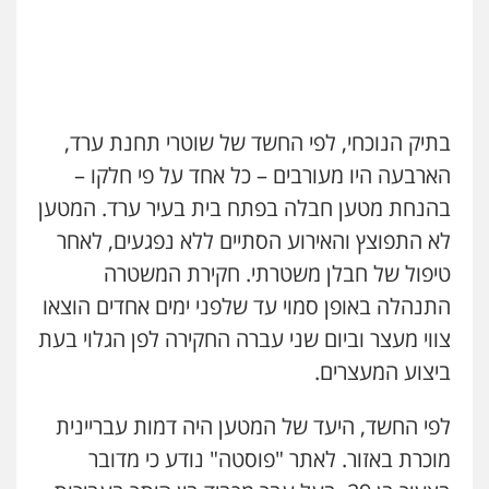
0522763105
עו"ד שלומי שרון
פלילי
צבאי
מעצרים וחקירות
0547342002
בתיק הנוכחי, לפי החשד של שוטרי תחנת ערד,
הארבעה היו מעורבים – כל אחד על פי חלקו –
עו"ד אלון קריטי
בהנחת מטען חבלה בפתח בית בעיר ערד. המטען
פלילי
כלכלי
אלימות
סמים
מעצרים
לא התפוצץ והאירוע הסתיים ללא נפגעים, לאחר
0525544654
טיפול של חבלן משטרתי. חקירת המשטרה
התנהלה באופן סמוי עד שלפני ימים אחדים הוצאו
עו"ד זוהר ארבל
צווי מעצר וביום שני עברה החקירה לפן הגלוי בעת
פלילי
פשיעה חמורה
מעצרים וחקירות
קטינים
ביצוע המעצרים.
0538788878
לפי החשד, היעד של המטען היה דמות עבריינית
מוכרת באזור. לאתר "פוסטה" נודע כי מדובר