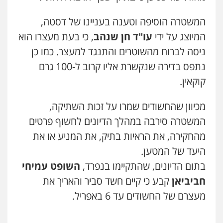
ויקי שמואל – משרד עו"ד
המשטרה הוסיפה וטענה בעניינו של דסטה,
פלילי
משפט פלילי
0528959600
המיוצג על ידי
עו"ד חן שנהב
, כי בעת מעצרו הוא
ניסה לברוח מהשוטרים והתנגד למעצר. כמו כן
נתפס בדירה שנקשרת אליו קרוב ל-100 גרם
קורל קרוז – עורך דין פלילי
משפט פלילי
קוקאין.
0545437431
מכיוון שהחשודים שמרו על זכות השתיקה,
המשטרה סירבה במהלך הדיונים לחשוף פרטים
עו"ד עלי סעדי
פלילי
פשיעה חמורה
ליווי וייצוג בחקירות
מהחקירה, את הראיות בתיק, את המניע או את
ומעצרים
0508824984
היעד של המטען.
בתום הדיונים, שהתקיימו בנפרד,
השופט עמיחי
עו"ד תומר בנישתי
חביביאן
קבע כי קיים חשד סביר והאריך את
פלילי
מעצרים וחקירות
צווארון לבן
פשיעה
חמורה
מעצרם של החשודים עד 6 באפריל.
0546657865