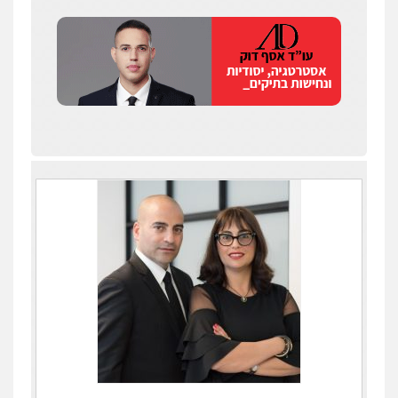
עדי כרמלי – חברת עו"ד
פלילי
כלכלי
עורכי דין לענייני אסירים
0525060666
גיא זהבי משרד עורכי דין
פלילי
משפחה
503456449
עו"ד איהאב ג'לג'ולי