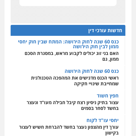
אחסון אתרים
כוונת רווח
מהירות
הגנה
גיבוי
תמיכה
שירותים
מקצועיים לעורכי דין
כנס 60 שנה לחוק הירושה: המתח שבין חוק יחסי
עו"ד דרוויש נאשף
ממון לבין חוק הירושה
פלילי
פשיעה חמורה
זכויות אדם
האם בני זוג יכולים לקבוע מראש, במסגרת הסכם
חדשות עורכי דין
0527448141
ממון, גם
מרכז התחלה חדשה
אסירים
עבירות מין
שירותים מקצועיים
כנס 60 שנה לחוק הירושה
לעורכי דין
חליל ביאדי – משרד עורכי דין
ראשי הכנס מדגישים את המהפכה הטכנולגית
0544500346
פלילי
דיני תעבורה
מעצרים וחקירות
שמחייבת שינויי חקיקה
פשיעה חמורה
אסירים
0509636895
חפץ חשוד
מאיה בלום, עו"ס, טיפול ושיקום
עצור בתיק ניסיון רצח קיבל חבילה מעו"ד ונעצר
טיפול בהתמכרויות
שירותים מקצועיים
לעורכי דין
בחשד לסחר בסמים
עו"ד איהאב זבידאת
0504062539
פלילי
פשיעה חמורה
ארגוני פשע
עבירות
יחסי עו"ד לקוח
המתה
עבירות מין
עורך דין מהצפון נעצר בחשד להברחת חשיש לעצור
0509930581
עו"ד ד"ר אבי שקד
בקישון
עבירות כלכליות
הלבנת הון
חילוטים
עבירות פליליות
עו"ד ליאור קצב הורשע בבית-הדין המשמעתי
עו"ד יפעת שוורץ סיל
0544385337
בעיכוב כספים ופגיעה בכבוד המקצוע
פלילי
תעבורה
חודש בלבד לאחר שהופיע בכנס לשכת עורכי הדין,
0523379525