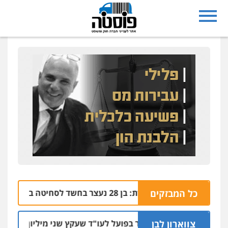
כל המבזקים
נצרת: בן 28 נעצר בחשד לסחיטה באיומים מטלפון שאינו שלו
04.08 | 17
צווארון לבן
מאסר בפועל לעו"ד שעקץ שני מיליון שקל על דירה הש
04.08 |