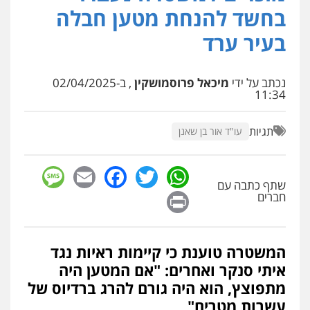
בחשד להנחת מטען חבלה
עו"ד אלון קריטי
בעיר ערד
פלילי
כלכלי
אלימות
סמים
מעצרים
0525544654
נכתב על ידי
מיכאל פרוסמושקין
, ב-02/04/2025
11:34
עו"ד זוהר ארבל
פלילי
פשיעה חמורה
מעצרים וחקירות
קטינים
תגיות
עו"ד אור בן שאנן
0538788878
sage
Facebook
Email
WhatsApp
Twitter
עו"ד שלי גורביץ – לוי
שתף כתבה עם
משפט פלילי
פשיעה חמורה
מעצרים
Print
חברים
וחקירות
צבאי
תעבורה
0544218336
המשטרה טוענת כי קיימות ראיות נגד
משרד עורכי דין חן ברוך
איתי סנקר ואחרים: "אם המטען היה
פלילי
דיני תעבורה
מעצרים וחקירות
מתפוצץ, הוא היה גורם להרג ברדיוס של
0505078733
עשרות מטרים"