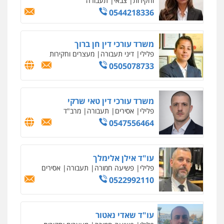
עו"ד אסף גונן
פלילי
פשע חמור
תעבורה
צבא
מעצרים
וחקירות
0542255161
גל דהן – משרד עורך דין פלילי
פלילי
פשיעה חמורה
סמים
מעצרים
וחקירות
0544723840
עו"ד ראוף נג'אר
פלילי
עורכי דין לענייני אסירים
מעצרים
סמים
רכוש
0548009246
עדי כרמלי – חברת עו"ד
פלילי
כלכלי
עורכי דין לענייני אסירים
0525060666