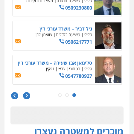
גיא זהבי משרד עורכי דין
פלילי
משפחה
503456449
עו"ד איהאב ג'לג'ולי
פלילי
מעצרים וחקירות
עורכי דין לענייני
אסירים
0505216700
אייל בן שושן, עורך דין פלילי
פלילי
מעצרים וחקירות
פשיעה חמורה
נוער
רישום פלילי
0522763105
עו"ד שלומי שרון
פלילי
צבאי
מעצרים וחקירות
0547342002
מוכרים למשטרה נעצרו