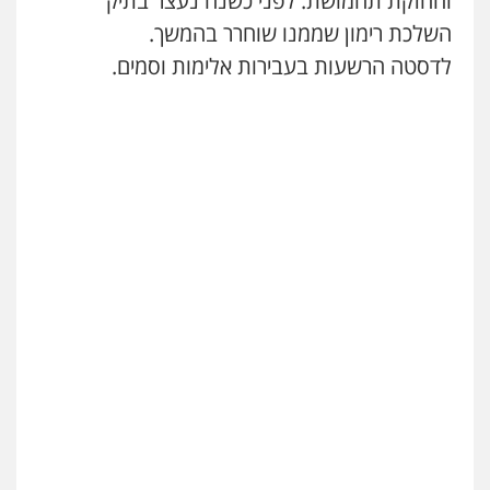
והחזקת תחמושת. לפני כשנה נעצר בתיק
השלכת רימון שממנו שוחרר בהמשך.
לדסטה הרשעות בעבירות אלימות וסמים.
עדי כרמלי – חברת עו"ד
פלילי
כלכלי
עורכי דין לענייני אסירים
0525060666
גיא זהבי משרד עורכי דין
פלילי
משפחה
503456449
עו"ד איהאב ג'לג'ולי
פלילי
מעצרים וחקירות
עורכי דין לענייני
אסירים
0505216700
אייל בן שושן, עורך דין פלילי
פלילי
מעצרים וחקירות
פשיעה חמורה
נוער
רישום פלילי