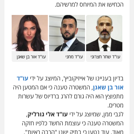
הכחישו את המיוחס למרשיהם.
עו"ד רונן בנדל
משפט פלילי
פשיעה חמורה
פלילי
0524282442
כבריאן, מזר – משרד עורכי דין
פלילי
מעצרים וחקירות
0543986802
עו"ד שחר חצרוני
עו"ד מחני
עו"ד אור בן שאנן
מנשה, אלמוג – עורכי דין
פלילי
עבירות תנועה
צווארון לבן
תעבורה
בדיון בעניינו של אייזיקוביץ', המיוצג על ידי
עו"ד
עורכי דין לענייני אסירים
מעצרים וחקירות
אור בן שאנן
, המשטרה טענה כי אם המטען היה
0546470989
מתפוצץ הוא היה גורם להרג ברדיוס של עשרות
עו"ד אבי כהן
מטרים.
פלילי
פשיעה חמורה
קטינים
אלימות
לגבי ממן, שמיוצג על ידי
עו"ד אלי גורליק
,
סמים
עבירות מין
0523647066
המשטרה טענה כי עוצמת החשד כלפיו חזקה
מאוד. עוד נטען כי בתיק ישנן "הרבה ראיות".