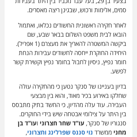
בצעיר בן 29, בעל עבר מכביד בין היתר בעבירות
סמים, אלימות ורכוש, שבגינן ריצה מאסרים.
לאחר חקירה ראשונית החשודים נכלאו, ואתמול
הובאו לבית משפט השלום בבאר שבע, שם
ביקשה המשטרה להאריך את מעצרם (1 אפריל).
היחידה החוקרת ייחסה לחשודים עבירות הנחת
חומר נפיץ, ניסיון לחבול בחומר נפיץ וקשירת קשר
לפשע.
שני אלגרבלי – משרד עורכי דין
פלילי
עורכי דין לענייני אסירים
תעבורה
0507120031
בדיון בעניינו של סנקר נטען כי מהחקירה עולה
שחלקו באירוע בכיר מאוד, והוא בין מבצעי
העבירה. עוד עלה מהדיון, כי החשד בתיק מתבסס
עו"ד אייל אביטל
פלילי
פשיעה חמורה
מעצרים וחקירות
בין היתר על צילומי אבטחה שיש בידי החוקרים.
0544712201
סנגוריו של סנקר,
עו"ד שחר חצרוני
ו
עו"ד בן
מחני
ממשרד
נוי סננס שפרלינג וחצרוני
,