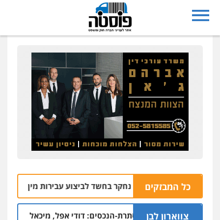
כל המבזקים
 בעיריית ראשון לציון נחקר בחשד לביצוע עבירות מין
05.08 | 10:05
צווארון לבן
חשודים בפרשת הסתרת-הנכסים: דודי אפל, מיכאל קליינר והאחים 