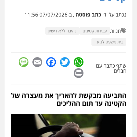
פלילי
משפחה
אזרחי מסחרי
0502130230
נכתב על ידי
כתב פוסטה
, ב-07/07/2026 11:56
תגיות
עבירות קטינים
נהיגה ללא רישיון
אברהם שהבזי – משרד עורכי דין
מיסים
כלכלי
פלילי
פשיעה כלכלית
הלבנת
הון
בית משפט לנוער
0504456555
sage
Facebook
Email
WhatsApp
Twitter
שתף כתבה עם
עו"ד דרוויש נאשף
Print
חברים
פלילי
פשיעה חמורה
זכויות אדם
0527448141
התביעה מבקשת להאריך את מעצרה של
הקטינה עד תום ההליכים
עו"ד מוחמד סביחאת
פלילי
תעבורה
פשיעה כלכלית
0525077716