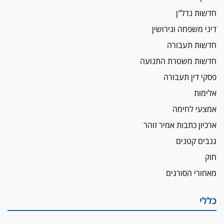
תובעת משטרתית פוטרה בחשד לעישון סמים
חדשות נדל"ן
שנחשף בפעילות בלשים בטלגרם
דיני משפחה וגירושין
לא בכל יום
חדשות תעבורה
עו"ד שרון נהרי חיתן את בנו הבכור דניאל
חדשות משטרת התנועה
הכנסת אישרה
פסקי דין תעבורה
הגבלת שכר טרחה בייצוג נכי צה"ל ונפגעי פעולות
איבה
אלימות
איתות מירושלים
אמצעי לחימה
יו"ר המחוז צ'צ'קס מכנס ישיבה להדחת
ארכיון כתבות אמיר זוהר
ממלא-מקומו, ועמית בכר שותק
גנבים קטנים
מחאת הפרקליטים והסנגורים
חוק
יצאו לשעה מבית המשפט ועמדו בחוץ לאות הזדהות
עם השופטים
מאחורי הסורגים
הביקורת חוגגת
מבקר לשכת עורכי הדין בתביעה נגד "איכות
כללי
השלטון" בעידן עמית בכר