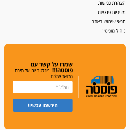
נכנס לאינדקס
הצהרת נגישות
עו"ד חגי בנימין חצה את הקווים, מפרקליטות ת"א
מדיניות פרטיות
למשרד פרטי חדש
תנאי שימוש באתר
לפני נקיטת צעדים
ניהול מוניטין
עורך דין נעצר בחשד לסחיטת ראש המועצה יאנוח
ג'ת
חג שמח
כפר מנדא: עורך דין נעצר בחשד להחזקת שני אקדח
גלוק
שמרו על קשר עם
פוסטה!!!
ניוזלטר יומי אל תיבת
די לאלימות
הדואר שלכם
פאנל הלשכה על האלימות: "כישלון שמתחיל בחינוך
ונגמר במשטרה"
מנכ"ל עכשיו
בימ"ש מחוזי: החלטת עמית בכר לדחות מינוי מנכ"ל
חדש ללשכה אינה סבירה
משפחה ופוליטיקה
עו"ד גלעד מנשה ויאיר בכורו חגגו בר מצווה, שרי