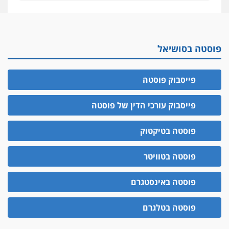
10 מיליון
עורך-דין חשוד בהעלמת הכנסות והתחמקות ממס
רכישה
פוסטה בסושיאל
קטינים בסביבה מנוכרת
"ניכור הורי מכת מדינה": איך מתמודדים עם
ההשלכות ההרסניות של התופעה?
פייסבוק פוסטה
אלה המינויים
הוועדה לבחירת שופטים בחרה 26 שופטים ורשמים
פייסבוק עורכי הדין של פוסטה
נוספים
ראו הוזהרתם
פוסטה בטיקטוק
הפרקליטות מקדמת הפללת עורכי דין "קונסילייריז"
בחוק המאבק בארגוני פשיעה
פוסטה בטוויטר
משרות אמון
פוסטה באינסטגרם
יו"ר מחוז ת"א משבץ עובדות שלו למינוי דייני בית
הדין למשמעת
פוסטה בטלגרם
האופנוע חזר הביתה
עו"ד גיל פרידמן והרפתקאות אופנוע השטח שלו