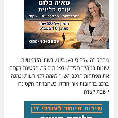
עו"ד אורנת קמרון
פלילי
תעבורה
עורכי דין לענייני אסירים
משפחה
נוער
0505417090
עו"ד חמאדה מסרי
תעבורה
0526631970
מהחקירה עלה כי ב-5 ביוני, בשתי הזדמנויות
עו"ד פיני פישלר
שונות במהלך הלילה ולפנות בוקר, הקטינה לקחה
פלילי
תעבורה
מח"ש
אזרחי
כלכלי
0505234000
את מפתחות הרכב השייך לאמה ללא רשות ונהגה
ברכב ברחובות אור יהודה, כשחברתה הקטינה
יושבת לצדה.