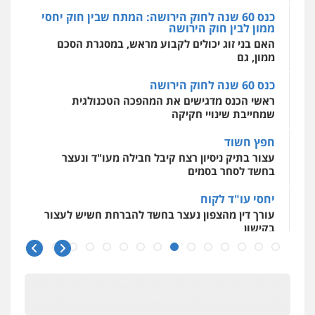
כנס 60 שנה לחוק הירושה: המתח שבין חוק יחסי
ממון לבין חוק הירושה
מרכז התחלה חדשה
האם בני זוג יכולים לקבוע מראש, במסגרת הסכם
אסירים
עבירות מין
שירותים מקצועיים
לעורכי דין
ממון, גם
0544500346
כנס 60 שנה לחוק הירושה
ראשי הכנס מדגישים את המהפכה הטכנולגית
שמחייבת שינויי חקיקה
חפץ חשוד
עצור בתיק ניסיון רצח קיבל חבילה מעו"ד ונעצר
בחשד לסחר בסמים
יחסי עו"ד לקוח
עורך דין מהצפון נעצר בחשד להברחת חשיש לעצור
בקישון
עו"ד ליאור קצב הורשע בבית-הדין המשמעתי
בעיכוב כספים ופגיעה בכבוד המקצוע
חודש בלבד לאחר שהופיע בכנס לשכת עורכי הדין,
קצב הורשע