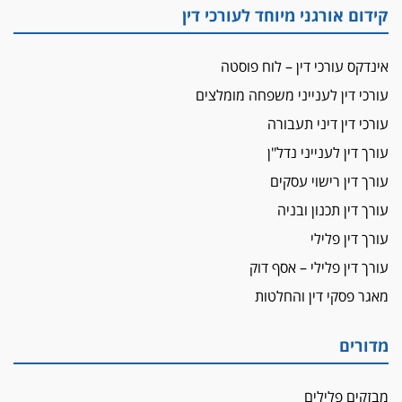
קידום אורגני מיוחד לעורכי דין
הזכות לטנף
זוכה עורך-דין שהשווה את ברק לסינוואר ואת
אינדקס עורכי דין – לוח פוסטה
"הבמות של קפלן" לחמאס
עורכי דין לענייני משפחה מומלצים
מאסר לעורך הדין
מאסר בפועל לעו"ד מהצפון שהגיש תביעות
עורכי דין דיני תעבורה
פיקטיביות בשם פלסטינים
עורך דין לענייני נדל"ן
על המידתיות
עורך דין רישוי עסקים
ביה"ד המשמעתי ביטל השעיה לצמיתות של
עורך דין תכנון ובניה
עורכת-דין שהביעה שמחה ב-7 באוקטובר
עורך דין פלילי
אשם
עורך דין פלילי – אסף דוק
עו"ד הלל בבייב הורשע בהונאת עשרות לקוחות,
ההסדר: 7-9 שנות מאסר
מאגר פסקי דין והחלטות
דין ומקרקעין
עורך דין ברמת השרון נחקר בחשד למרמה בעסקת
מדורים
נדל"ן
"אני מכינה 5-6 ג'וינטים ביום"
מבזקים פלילים