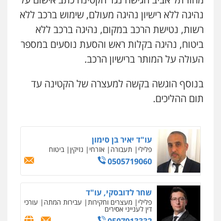
נהיגה ללא רישיון נהיגה מעולם, שימוש ברכב ללא
עורך דין תמיר אלטיט
רשות, נטישת הרכב במקום, נהיגה ברכב ללא
פלילי
תעבורה
ביטוח, נהיגה בקלות ראש והסעת נוסעים במספר
0545577862
העולה על המותר ברישיון הרכב.
עו"ד אריה פטר
בנוסף הוגשה בקשה למעצרה של הקטינה עד
לשעבר סגן מנהל המחלקה הפלילית
בפרקליטות המדינה
תום ההליכים.
0506217994
עו"ד יאיר בן סימון
פלילי
תעבורה
אזרחי
נזיקין
ביטוח
0505719060
ניר קידר – צלם
צילום עורכי דין
שירותים מקצועיים לעורכי
דין
שחר לדובסקי, עו"ד
0504578527
פלילי
מעצרים וחקירות
עבירות המתה
עורכי
דין לענייני אסירים