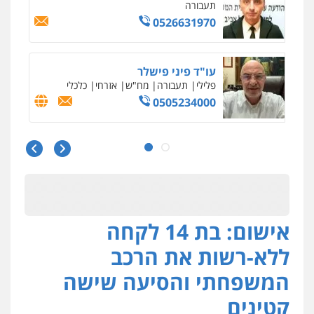
תעבורה
0526631970
עו"ד פיני פישלר
פלילי
תעבורה
מח"ש
אזרחי
כלכלי
0505234000
עו"ד עלי סעדי
פלילי
פשיעה חמורה
ליווי וייצוג בחקירות
ומעצרים
0508824984
אישום: בת 14 לקחה
מצגר ושות', חברת עורכי דין
נדל"ן / עסקים
משפחה
תעבורה
כלכלי
ללא-רשות את הרכב
הוצאה לפועל
0545402829
המשפחתי והסיעה שישה
קטינים
אבי אמר משרד עורכי דין