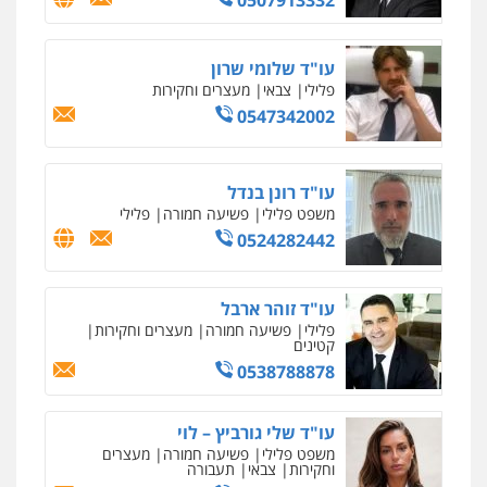
0507913332
רונן הלל – מוניטין
מחיקת כתבות מגוגל ודחיקת אזכורים
שליליים
שירותים מקצועיים לעורכי דין
עו"ד שלומי שרון
0522508109
פלילי
צבאי
מעצרים וחקירות
0547342002
אחסון אתרים
מהירות
הגנה
גיבוי
תמיכה
שירותים
מקצועיים לעורכי דין
עו"ד רונן בנדל
משפט פלילי
פשיעה חמורה
פלילי
0524282442
מרכז התחלה חדשה
אסירים
עבירות מין
שירותים מקצועיים
לעורכי דין
עו"ד זוהר ארבל
0544500346
פלילי
פשיעה חמורה
מעצרים וחקירות
קטינים
0538788878
מאיה בלום, עו"ס, טיפול ושיקום
טיפול בהתמכרויות
שירותים מקצועיים
לעורכי דין
עו"ד שלי גורביץ – לוי
0504062539
משפט פלילי
פשיעה חמורה
מעצרים
וחקירות
צבאי
תעבורה