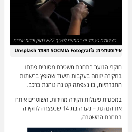
סלימאן אבו שעירה – משרד עורכי דין
פלילי
בטחוני
צבאי
נזיקין
0547780927
דוד אפרים משרד עורכי דין
הצילומים בעמוד זה בהתאם לסעיף 27א לחוק זכויות יוצרים
פלילי
צווארון לבן
מס הכנסה
מע"מ
0506209859
אילוסטרציה: SOCMIA Fotografía מאתר Unsplash
עו"ד אשרף שחאדה
חוקרי הנוער בתחנת משטרת מסובים פתחו
פלילי
פשיעה חמורה
מעצרים וחקירות
בחקירה יזומה בעקבות תיעוד שהופץ ברשתות
תעבורה
0549535659
החברתיות, בו נצפתה קטינה נוהגת ברכב.
במסגרת פעולות חקירה מהירות, השוטרים איתרו
עו"ד שנהב אילון
פלילי
פשיעה חמורה
חקירות ומעצרים
את הנהגת – נערה בת 14 שנעצרה לחקירה
נוער
עורכי דין לענייני אסירים
תעבורה
בתחנת המשטרה.
0549475678