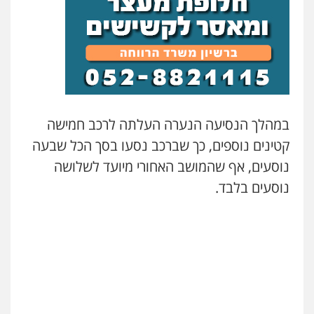
עורך דין תמיר אלטיט
פלילי
תעבורה
0545577862
עו"ד אריה פטר
לשעבר סגן מנהל המחלקה הפלילית
במהלך הנסיעה הנערה העלתה לרכב חמישה
בפרקליטות המדינה
0506217994
קטינים נוספים, כך שברכב נסעו בסך הכל שבעה
נוסעים, אף שהמושב האחורי מיועד לשלושה
נוסעים בלבד.
עו"ד יאיר בן סימון
פלילי
תעבורה
אזרחי
נזיקין
ביטוח
0505719060
שחר לדובסקי, עו"ד
פלילי
מעצרים וחקירות
עבירות המתה
עורכי
דין לענייני אסירים
0507913332