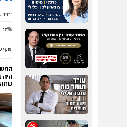
נכתב על
תגיו
שתף כת
המשט
היה ב
שהוא