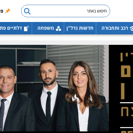
פו
רכב ותחבורה
חדשות נדל"ן
משפחה
דלתיים פת