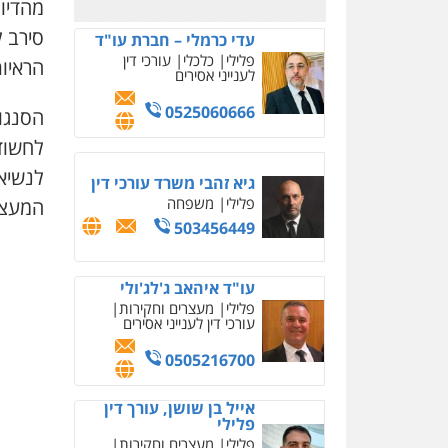
מהדיון
סירב 
עו"ד שלי גורביץ – לוי
הראיו
משפט פלילי
פשיעה
חמורה
מעצרים וחקירות
צבאי
תעבורה
הסנגו
0544218336
לחשוד.
משרד עורכי דין חן ברוך
לנשיא
פלילי
דיני תעבורה
מעצרים
וחקירות
המעצר
0505078733
משרד עורכי דין טאי
שרקי
פלילי
אסירים
תעבורה
מרב"ד
0547556464
עו"ד אילן אלימלך
פלילי
פשיעה חמורה