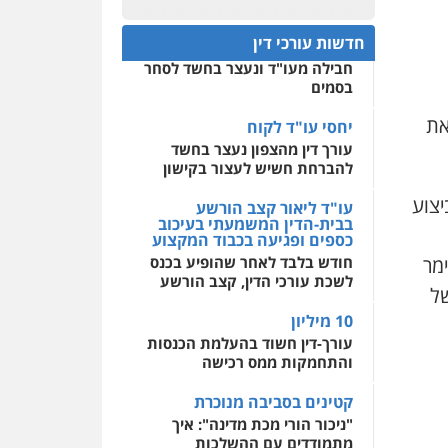
פלילי
אסירים
חקירות
ומעצרים
סייבר
ניהול
חפץ חשוד
0522508109
משברים פליליים
חדשות עורכי דין
עצור בתיק ניסיון רצח קיבל
חבילה מעו"ד ונעצר בחשד לסחר
אחסון אתרים
0506355388
בסמים
מהירות
הגנה
גיבוי
תמיכה
שירותים מקצועיים
את
לעורכי דין
יחסי עו"ד לקוח
עו"ד דרוויש נאשף
עורך דין מהצפון נעצר בחשד
פלילי
פשיעה חמורה
זכויות
אדם
להברחת חשיש לעצור בקישון
מרכז התחלה חדשה
0527448141
יצוע
אסירים
עבירות מין
עו"ד ליאור קצב הורשע
שירותים מקצועיים לעורכי
בבית-הדין המשמעתי בעיכוב
דין
כספים ופגיעה בכבוד המקצוע
חליל ביאדי – משרד
עורכי דין
מר
חודש בלבד לאחר שהופיע בכנס
0544500346
פלילי
דיני תעבורה
מעצרים
לשכת עורכי הדין, קצב הורשע
של
וחקירות
פשיעה חמורה
אסירים
10 מיליון
0509636895
עורך-דין חשוד בהעלמת הכנסות
והתחמקות ממס רכישה
עו"ד איהאב זבידאת
פלילי
פשיעה חמורה
ארגוני
קטינים בסביבה מנוכרת
פשע
עבירות המתה
עבירות מין
"ניכור הורי מכת מדינה": איך
מתמודדים עם ההשלכות