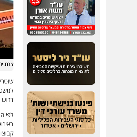
זירת י
שוטרי
למשטר
דרוש 
באירוע
קבוצו