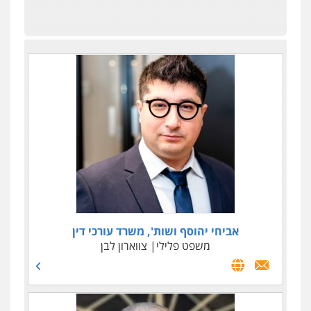
עו"ד ד"ר אבי שקד
אביחי יהוסף ושות', משרד עורכי דין
עבירות כלכליות
משפט פלילי
הלבנת הון
צווארון לבן
חילוטים
עבירות
פליליות
0544385337