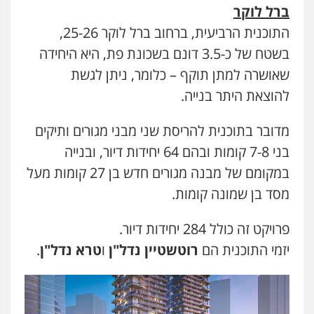
ברל לוקר
התוכנית הרביעית, ברחוב ברל לוקר 25-26,
עו"ד ד"ר איתן פינקלשטיין
בשטח של כ-3.5 דונם בשכונת פת, היא היחידה
כלכלי
הלבנת הון
חילוט
ייעוץ לעורכי דין
0507061374
שאושרה למתן תוקף – כלומר, ניתן לגשת
להוצאת היתר בנייה.
מצגר ושות', חברת עורכי דין
נדל"ן / עסקים
משפחה
תעבורה
כלכלי
מדובר בתוכנית להריסת שני מבני מגורים ותיקים
הוצאה לפועל
בני 7-8 קומות ובהם 64 יחידות דיור, ובנייה
0545402829
במקומם של מבנה מגורים חדש בן 27 קומות מעל
מסד בן שמונה קומות.
אבי אמר משרד עורכי דין
פלילי
משפחה
אזרחי מסחרי
פרויקט זה כולל 284 יחידות דיור.
0502130230
יזמי התוכנית הם
רוטשטיין נדל"ן
ו
טרא נדל"ן
.
אברהם שהבזי – משרד עורכי דין
מיסים
כלכלי
פלילי
פשיעה כלכלית
הלבנת
הון
0504456555