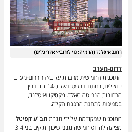
גיל דביר – משרד עורכי דין
פלילי
פשיעה כלכלית
צווארון לבן
0506217771
עו"ד יאיר בן סימון
רחוב איסלנד (הדמיה: נוי לזרוביץ אדריכלים)
פלילי
תעבורה
אזרחי
נזיקין
ביטוח
0505719060
דרום-מערב
התוכנית החמישית מדברת על באזור דרום-מערב
חנא בולוס – משרד עורכי דין
ירושלים, במתחם בשטח של כ-14 דונם בין
פלילי
פשיעה חמורה
צווארון לבן
נזיקין
הרחובות הנרייטה סאלד, מקסיקו ואיסלנד,
0546661544
בסמיכות לתחנת הרכבת הקלה.
אלי אונגר משרד עו"ד
התוכנית שמקודמת על ידי חברת
תב"ע קפיטל
פלילי
פשיעה חמורה
מעצרים
מנהלי
רישוי
מציעה להרוס חמישה מבני שיכון ותיקים בני 3-4
עסקים