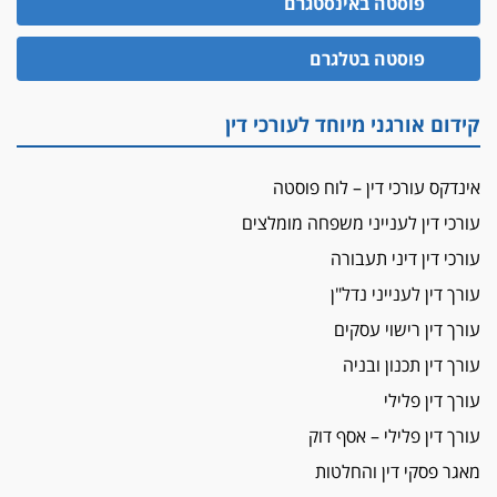
פוסטה באינסטגרם
עו"ד גיל פרידמן והרפתקאות אופנוע השטח שלו
הזכות לטנף
פוסטה בטלגרם
זוכה עורך-דין שהשווה את ברק לסינוואר ואת
"הבמות של קפלן" לחמאס
קידום אורגני מיוחד לעורכי דין
מאסר לעורך הדין
מאסר בפועל לעו"ד מהצפון שהגיש תביעות
אינדקס עורכי דין – לוח פוסטה
פיקטיביות בשם פלסטינים
עורכי דין לענייני משפחה מומלצים
על המידתיות
ביה"ד המשמעתי ביטל השעיה לצמיתות של
עורכי דין דיני תעבורה
עורכת-דין שהביעה שמחה ב-7 באוקטובר
עורך דין לענייני נדל"ן
אשם
עורך דין רישוי עסקים
עו"ד הלל בבייב הורשע בהונאת עשרות לקוחות,
עורך דין תכנון ובניה
ההסדר: 7-9 שנות מאסר
עורך דין פלילי
דין ומקרקעין
עורך דין פלילי – אסף דוק
עורך דין ברמת השרון נחקר בחשד למרמה בעסקת
נדל"ן
מאגר פסקי דין והחלטות