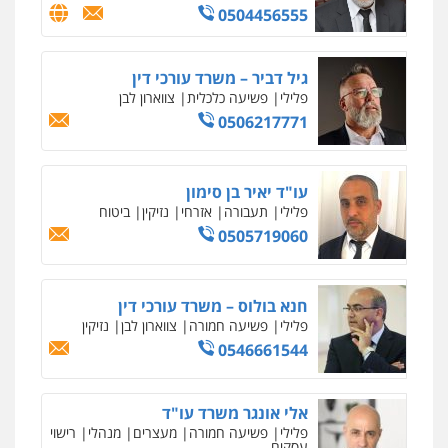
שליליים
שירותים מקצועיים לעורכי דין
0504456555
0522508109
גיל דביר – משרד עורכי דין
אחסון אתרים
פלילי
פשיעה כלכלית
צווארון לבן
מהירות
הגנה
גיבוי
תמיכה
שירותים
0506217771
מקצועיים לעורכי דין
עו"ד יאיר בן סימון
מרכז התחלה חדשה
פלילי
תעבורה
אזרחי
נזיקין
ביטוח
אסירים
עבירות מין
שירותים מקצועיים
0505719060
לעורכי דין
0544500346
חנא בולוס – משרד עורכי דין
מאיה בלום, עו"ס, טיפול ושיקום
פלילי
פשיעה חמורה
צווארון לבן
נזיקין
טיפול בהתמכרויות
שירותים מקצועיים
0546661544
לעורכי דין
0504062539
אלי אונגר משרד עו"ד
עו"ד ד"ר אבי שקד
פלילי
פשיעה חמורה
מעצרים
מנהלי
רישוי
עסקים