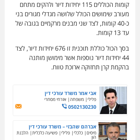
0507302623
קומות הכוללים 115 יחידות דיור ולהקים מתחם
מעורב שימושים הכולל שלושה מגדלי מגורים בני
עו"ד ד"ר איתן פינקלשטיין
כ-40 קומות, לצד שני מבנים מרקמיים בגובה של
כלכלי
הלבנת הון
חילוט
ייעוץ לעורכי דין
עד 13 קומות.
0507061374
בסך הכול כוללת תוכנית זו 676 יחידות דיור, לצד
מצגר ושות', חברת עורכי דין
44 יחידות דיור נוספות אשר מימושן מותנה
נדל"ן / עסקים
משפחה
תעבורה
כלכלי
הוצאה לפועל
בהקמת קרן תחזוקה ארוכת טווח.
0545402829
אבי אמר משרד עורכי דין
ניר קידר – צלם
פלילי
משפחה
אזרחי מסחרי
צילום עורכי דין
שירותים מקצועיים לעורכי
0502130230
דין
0504578527
אברהם שהבזי – משרד עורכי דין
רונן הלל – מוניטין
מיסים
כלכלי
פלילי
פשיעה כלכלית
הלבנת
הון
מחיקת כתבות מגוגל ודחיקת אזכורים