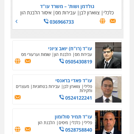
גולדמן ושות' – משרד עו"ד
כלכלי
צווארון לבן
עבירות מס
איסור הלבנת הון
036966733
עו"ד (רו"ח) יואב ציוני
עבירות מס
הלבנת הון
שומות וערעורי מס
0505430819
עו"ד פאדי בראנסי
פלילי
צווארון לבן
עבירות בטחוניות
מעצרים
וחקירות
0524122241
עו"ד תמיר סולומון
פלילי
כלכלי
מיסים
הלבנת הון
0528758840