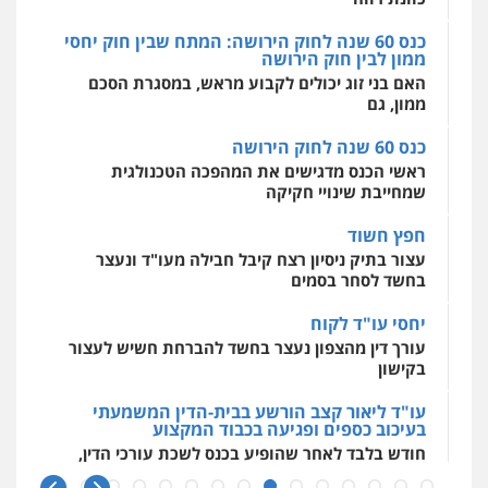
מרכז התחלה חדשה
אסירים
עבירות מין
שירותים מקצועיים
כנס 60 שנה לחוק הירושה: המתח שבין חוק יחסי
לעורכי דין
ממון לבין חוק הירושה
0544500346
האם בני זוג יכולים לקבוע מראש, במסגרת הסכם
ממון, גם
כנס 60 שנה לחוק הירושה
ראשי הכנס מדגישים את המהפכה הטכנולגית
שמחייבת שינויי חקיקה
חפץ חשוד
עצור בתיק ניסיון רצח קיבל חבילה מעו"ד ונעצר
בחשד לסחר בסמים
יחסי עו"ד לקוח
עורך דין מהצפון נעצר בחשד להברחת חשיש לעצור
בקישון
עו"ד ליאור קצב הורשע בבית-הדין המשמעתי
בעיכוב כספים ופגיעה בכבוד המקצוע
חודש בלבד לאחר שהופיע בכנס לשכת עורכי הדין,
קצב הורשע