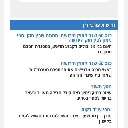
כוונת רווח
מהירות
הגנה
גיבוי
תמיכה
שירותים
מקצועיים לעורכי דין
חליל ביאדי – משרד עורכי דין
כנס 60 שנה לחוק הירושה: המתח שבין חוק יחסי
ממון לבין חוק הירושה
פלילי
דיני תעבורה
מעצרים וחקירות
פשיעה חמורה
אסירים
האם בני זוג יכולים לקבוע מראש, במסגרת הסכם
חדשות עורכי דין
0509636895
ממון, גם
מרכז התחלה חדשה
אסירים
עבירות מין
שירותים מקצועיים
כנס 60 שנה לחוק הירושה
לעורכי דין
עו"ד איהאב זבידאת
ראשי הכנס מדגישים את המהפכה הטכנולגית
0544500346
פלילי
פשיעה חמורה
ארגוני פשע
עבירות
שמחייבת שינויי חקיקה
המתה
עבירות מין
0509930581
חפץ חשוד
מאיה בלום, עו"ס, טיפול ושיקום
עצור בתיק ניסיון רצח קיבל חבילה מעו"ד ונעצר
טיפול בהתמכרויות
שירותים מקצועיים
לעורכי דין
בחשד לסחר בסמים
עו"ד יפעת שוורץ סיל
0504062539
פלילי
תעבורה
יחסי עו"ד לקוח
0523379525
עורך דין מהצפון נעצר בחשד להברחת חשיש לעצור
עו"ד ד"ר אבי שקד
בקישון
עבירות כלכליות
הלבנת הון
חילוטים
עבירות פליליות
עו"ד אליה חן ברק
עו"ד ליאור קצב הורשע בבית-הדין המשמעתי
0544385337
בעיכוב כספים ופגיעה בכבוד המקצוע
פלילי
פשיעה חמורה
ליווי וייצוג בחקירות
ומעצרים
אסירים
נוער
חודש בלבד לאחר שהופיע בכנס לשכת עורכי הדין,
קצב הורשע
0525914163