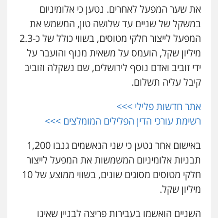
את שער המפעל לאחרים. נטען כי אלומיניום
פלילי
פשיעה חמורה
מעצרים וחקירות
0544712201
במשקל של שניים עד שלושה טון, המשמש את
המפעל לייצור חלקי מטוסים, בשווי כולל של כ-2.3
מיליון שקל, הועמס על משאית מנוף והועבר על
עו"ד בועז קניג
פלילי
משפחה
כלכלי
צבאי
ידי זוביב ואדם נוסף לירושלים, שם נשקלה וזוביב
0507003001
קיבל עליה תשלום.
אתר חדשות פלילי >>>
מנשה, אלמוג – עורכי דין
פלילי
עבירות תנועה
צווארון לבן
תעבורה
רשימת עורכי הדין הפלילים המומלצים >>>
עורכי דין לענייני אסירים
מעצרים וחקירות
0546470989
באישום אחר נטען כי שני הנאשמים גנבו 1,200
תבניות אלומיניום המשמשות את המפעל לייצור
עו"ד אבי כהן
פלילי
פשיעה חמורה
קטינים
אלימות
חלקי מטוסים מסוגים שונים, בשווי ממוצע של 10
סמים
עבירות מין
מיליון שקל.
0523647066
השניים הואשמו בעבירות פריצה לבניין שאינו