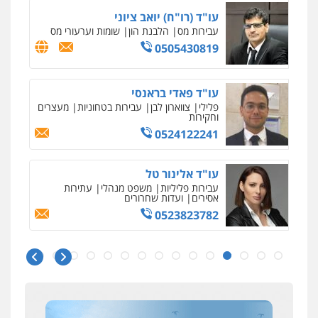
עו"ד (רו"ח) יואב ציוני
עבירות מס
הלבנת הון
שומות וערעורי מס
0505430819
עו"ד פאדי בראנסי
פלילי
צווארון לבן
עבירות בטחוניות
מעצרים
וחקירות
0524122241
עו"ד אלינור טל
עבירות פליליות
משפט מנהלי
עתירות
אסירים
ועדות שחרורים
0523823782
ניר קידר – צלם
צילום עורכי דין
שירותים מקצועיים לעורכי
דין
עו"ד אמיר כהן
0504578527
פלילי
מעצרים וחקירות
תעבורה
0537470000
רונן הלל – מוניטין