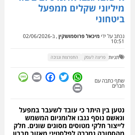
נוער
רישום פלילי
מיליוני שקלים ממפעל
0522763105
ביטחוני
עו"ד שלומי שרון
פלילי
צבאי
מעצרים וחקירות
נכתב על ידי
מיכאל פרוסמושקין
, ב-02/06/2026
10:51
0547342002
תגיות
פריצה לעסק
התפרצות וגניבה
עו"ד אלון קריטי
פלילי
כלכלי
אלימות
סמים
מעצרים
sage
Facebook
Email
WhatsApp
Twitter
0525544654
שתף כתבה עם
Print
חברים
עו"ד זוהר ארבל
פלילי
פשיעה חמורה
מעצרים וחקירות
קטינים
נטען בין היתר כי עובד לשעבר במפעל
0538788878
ונאשם נוסף גנבו אלומניום המשמש
לייצור חלקי מטוסים מסוגים שונים. חלק
עו"ד שלי גורביץ – לוי
מהסחורה נמכרה לפלסטיני מאזור חברון
משפט פלילי
פשיעה חמורה
מעצרים