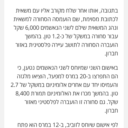
אייל בן שושן, עורך דין פלילי
בתגובה, אותו אחר שלח מקורב אליו עם משאית
פלילי
מעצרים וחקירות
פשיעה חמורה
נוער
רישום פלילי
לכתובת מסוימת, שם הועמסה הסחורה למשאית
0522763105
ונהג המשאית שילם לשני הנאשמים 6,000 שקל
עבור סחורה במשקל של כ-1.2 טון. בהמשך
עו"ד שלומי שרון
הועברה הסחורה לתושב עיירה פלסטינית באזור
פלילי
צבאי
מעצרים וחקירות
חברון.
0547342002
עו"ד אורנת קמרון
פלילי
תעבורה
עורכי דין לענייני אסירים
באישום השני שמיוחס לשני הנאשמים נטען, כי
משפחה
נוער
עו"ד אלון קריטי
הם התפרצו ב-20 במרס למפעל, הוציאו מלגזה
0505417090
פלילי
כלכלי
אלימות
סמים
מעצרים
והעמיסו יחד עם אחרים אלומיניום במשקל של 2.7
0525544654
טון. בהמשך מכרו את האלומיניום תמורת 8,400
שני אלגרבלי – משרד עורכי דין
שקל. גם סחורה זו הועברה לפלסטיני מאזור
פלילי
עורכי דין לענייני אסירים
תעבורה
עו"ד זוהר ארבל
0507120031
פלילי
פשיעה חמורה
מעצרים וחקירות
חברון.
קטינים
0538788878
לפי אישום שיוחס לזוביב, ב-12 במרס הוא פתח
עו"ד אייל אביטל