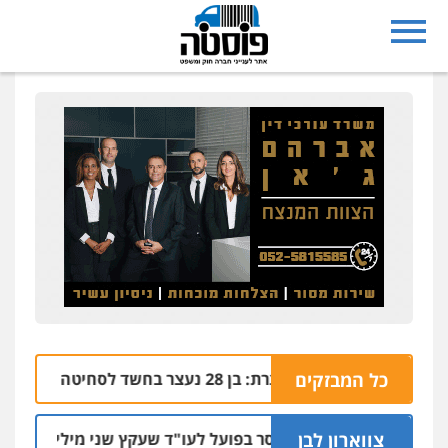
כל המבזקים
נצרת: בן 28 נעצר בחשד לסחיטה באיומים מטלפון שאינו שלו
04.08 | 17:57
צווארון לבן
מאסר בפועל לעו"ד שעקץ שני מיליון שקל על דירה 
04.08 | 19