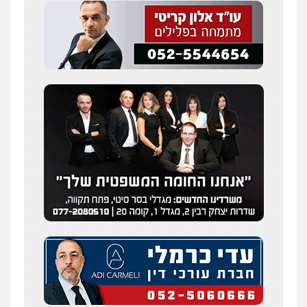
עדי כרמלי – חברת עו"ד
פלילי
כלכלי
עורכי דין לענייני אסירים
0525060666
גיא זהבי משרד עורכי דין
פלילי
משפחה
503456449
עו"ד איהאב ג'לג'ולי
פלילי
מעצרים וחקירות
עורכי דין לענייני
אסירים
0505216700
אייל בן שושן, עורך דין פלילי
פלילי
מעצרים וחקירות
פשיעה חמורה
נוער
רישום פלילי
0522763105