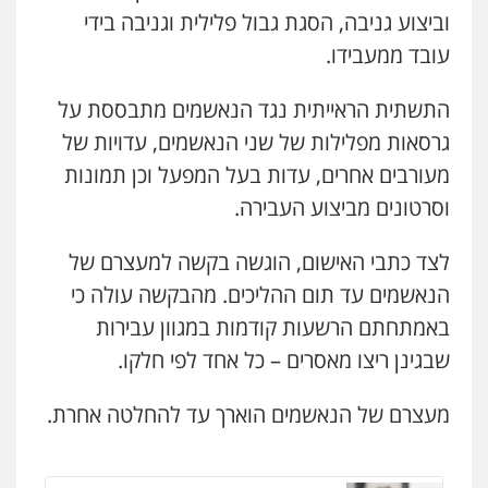
ויקי שמואל – משרד עו"ד
וביצוע גניבה, הסגת גבול פלילית וגניבה בידי
פלילי
משפט פלילי
עובד ממעבידו.
0528959600
התשתית הראייתית נגד הנאשמים מתבססת על
קורל קרוז – עורך דין פלילי
גרסאות מפלילות של שני הנאשמים, עדויות של
משפט פלילי
מעורבים אחרים, עדות בעל המפעל וכן תמונות
0545437431
וסרטונים מביצוע העבירה.
עו"ד עלי סעדי
לצד כתבי האישום, הוגשה בקשה למעצרם של
פלילי
פשיעה חמורה
ליווי וייצוג בחקירות
ומעצרים
הנאשמים עד תום ההליכים. מהבקשה עולה כי
0508824984
באמתחתם הרשעות קודמות במגוון עבירות
שבגינן ריצו מאסרים – כל אחד לפי חלקו.
עו"ד שגיא אקו
פלילי
מעצרים וחקירות
סמים
עבירות מין
עורכי דין לענייני אסירים
מעצרם של הנאשמים הוארך עד להחלטה אחרת.
0525279829