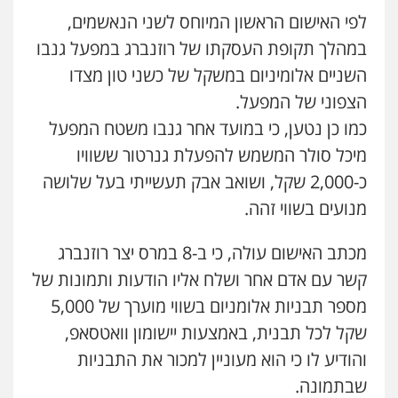
דוד אפרים משרד עורכי דין
לפי האישום הראשון המיוחס לשני הנאשמים,
פלילי
צווארון לבן
מס הכנסה
מע"מ
במהלך תקופת העסקתו של רוזנברג במפעל גנבו
0506209859
השניים אלומיניום במשקל של כשני טון מצדו
הצפוני של המפעל.
עדי כרמלי – חברת עו"ד
כמו כן נטען, כי במועד אחר גנבו משטח המפעל
פלילי
כלכלי
עורכי דין לענייני אסירים
מיכל סולר המשמש להפעלת גנרטור ששוויו
0525060666
כ-2,000 שקל, ושואב אבק תעשייתי בעל שלושה
מנועים בשווי זהה.
גיא זהבי משרד עורכי דין
פלילי
משפחה
מכתב האישום עולה, כי ב-8 במרס יצר רוזנברג
503456449
קשר עם אדם אחר ושלח אליו הודעות ותמונות של
מספר תבניות אלומניום בשווי מוערך של 5,000
עו"ד איהאב ג'לג'ולי
שקל לכל תבנית, באמצעות יישומון וואטסאפ,
פלילי
מעצרים וחקירות
עורכי דין לענייני
אסירים
והודיע לו כי הוא מעוניין למכור את התבניות
0505216700
שבתמונה.