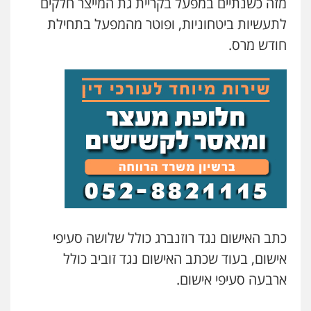
מזה כשנתיים במפעל בקריית גת המייצר חלקים
גיל דביר – משרד עורכי דין
פלילי
פשיעה כלכלית
צווארון לבן
לתעשיות ביטחוניות, ופוטר מהמפעל בתחילת
0506217771
חודש מרס.
עו"ד תמיר סולומון
פלילי
כלכלי
מיסים
הלבנת הון
0528758840
עו"ד משה פלמור
פלילי
כלכלי
צווארון לבן
עורכי דין לענייני
אסירים
0549732303
כתב האישום נגד רוזנברג כולל שלושה סעיפי
עו"ד אלינור מתיתיה
פלילי
תעבורה
צבאי
משפחה
אישום, בעוד שכתב האישום נגד זוביב כולל
0526577766
ארבעה סעיפי אישום.