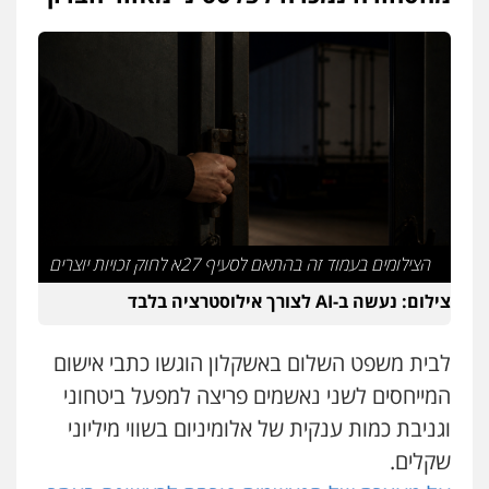
וחקירות
צבאי
תעבורה
0544218336
משרד עורכי דין חן ברוך
פלילי
דיני תעבורה
מעצרים וחקירות
0505078733
עו"ד קארין לגטיוי
פלילי
פשיעה חמורה
מעצרים וחקירות
הצילומים בעמוד זה בהתאם לסעיף 27א לחוק זכויות יוצרים
0507446995
צילום: נעשה ב-AI לצורך אילוסטרציה בלבד
משרד עורכי דין טאי שרקי
לבית משפט השלום באשקלון הוגשו כתבי אישום
פלילי
אסירים
תעבורה
מרב"ד
המייחסים לשני נאשמים פריצה למפעל ביטחוני
0547556464
וגניבת כמות ענקית של אלומיניום בשווי מיליוני
שקלים.
אברהם שהבזי – משרד עורכי דין