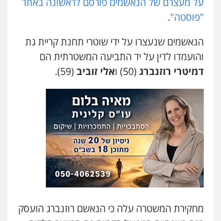
על מעצרם של הנאשמים פורסם לראשונה באתר
מיסים
כלכלי
פלילי
פשיעה כלכלית
הלבנת
הון
"פוסטה"
.
0504456555
הנאשמים שנעצרו על ידי שוטרי תחנת קריית גת
עו"ד אילן אלימלך
והועמדו לדין על יד התביעה המשטרתית הם
פלילי
פשיעה חמורה
תעבורה
אסירים
דמיטרי רוזנברג
(50) ו
אלי זוביב
(59).
0522992110
עו"ד יוסי חמצני
כלכלי
צווארון לבן
פשיעה כלכלית
עבירות
מס
הלבנת הון
0505471497
עו"ד שאדי נאטור
פלילי
פשיעה חמורה
מעצרים וחקירות
0509230800
מחקירת המשטרה עלה כי הנאשם רוזנברג הועסק