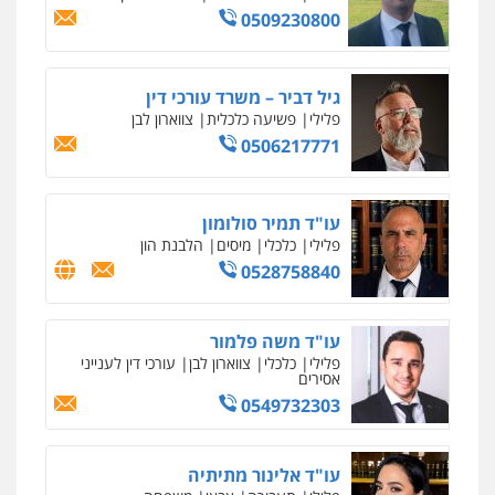
0547780927
עו"ד אסף גונן
פלילי
פשע חמור
תעבורה
צבא
מעצרים
וחקירות
0542255161
גל דהן – משרד עורך דין פלילי
פלילי
פשיעה חמורה
סמים
מעצרים
וחקירות
0544723840
עו"ד ראוף נג'אר
פלילי
עורכי דין לענייני אסירים
מעצרים
סמים
רכוש
0548009246
דוד אפרים משרד עורכי דין
פלילי
צווארון לבן
מס הכנסה
מע"מ