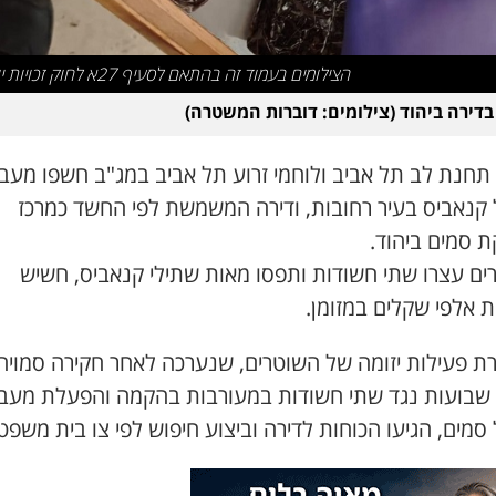
הצילומים בעמוד זה בהתאם לסעיף 27א לחוק זכויות יוצרים
דירה ביהוד (צילומים: דוברות המשטרה)
 תחנת לב תל אביב ולוחמי זרוע תל אביב במג"ב חשפו מעב
ל קנאביס בעיר רחובות, ודירה המשמשת לפי החשד כמרכז
ת סמים ביהוד.
ים עצרו שתי חשודות ותפסו מאות שתילי קנאביס, חשיש
 אלפי שקלים במזומן.
ת פעילות יזומה של השוטרים, שנערכה לאחר חקירה סמויה
שבועות נגד שתי חשודות במעורבות בהקמה והפעלת מעב
 סמים, הגיעו הכוחות לדירה וביצוע חיפוש לפי צו בית משפט