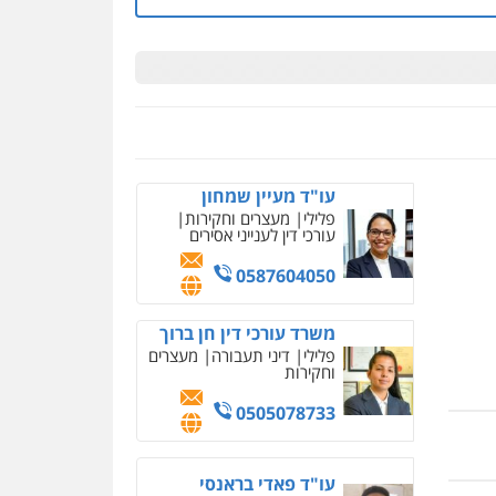
0508824984
עו"ד תומר בנישתי
פלילי
מעצרים וחקירות
צווארון לבן
פשיעה חמורה
0546657865
ניר קידר – צלם
צילום עורכי דין
שירותים
מקצועיים לעורכי דין
עו"ד מעיין שמחון
פלילי
מעצרים וחקירות
0504578527
עורכי דין לענייני אסירים
רונן הלל – מוניטין
0587604050
מחיקת כתבות מגוגל
ודחיקת אזכורים שליליים
שירותים מקצועיים לעורכי
משרד עורכי דין חן ברוך
דין
פלילי
דיני תעבורה
מעצרים
וחקירות
0522508109
0505078733
אחסון אתרים
מהירות
הגנה
גיבוי
תמיכה
שירותים מקצועיים
לעורכי דין
עו"ד פאדי בראנסי