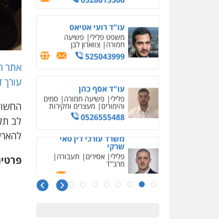
עו"ד אסף כהן
פלילי
פשיעה חמורה
סמים
והימורים
מעצרים וחקירות
0526555488
משרד עורכי דין טאי
שרקי
אתר ח
פלילי
אסירים
תעבורה
מרב"ד
עורך ד
0547556464
לב תל
אבי אמר משרד עורכי דין
להארי
פלילי
משפחה
אזרחי מסחרי
0502130230
פרטי
חליל ביאדי – משרד
עורכי דין
פלילי
דיני תעבורה
מעצרים
וחקירות
פשיעה חמורה
אסירים