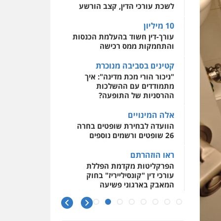
אסירים
עבירות מין
לשכת עורכי הדין, קצב הורשע
שירותים מקצועיים לעורכי
דין
גל דהן – משרד עורך דין
10 מיליון
פלילי
0544500346
עורך-דין חשוד בהעלמת הכנסות
פלילי
פשיעה חמורה
והתחמקות ממס רכישה
סמים
מעצרים וחקירות
0544723840
קטינים בסביבה מנוכרת
"ניכור הורי מכת מדינה": איך
גיל פרידמן – משרד עו"ד
מתמודדים עם ההשלכות
פלילי
צווארון לבן
מעצרים
ההרסניות של התופעה?
וחקירות
מחיקת רישום פלילי
אלה המינויים
0503366733
הוועדה לבחירת שופטים בחרה
26 שופטים ורשמים נוספים
עורך דין פלילי רובי גלבוע
ראו הוזהרתם
פלילי
פשיעה חמורה
צווארון לבן
תעבורה
הפרקליטות מקדמת הפללת
עורכי דין "קונסילייריז" בחוק
0505537656
המאבק בארגוני פשיעה
משרות אמון
עו"ד קובי בן שעיה
יו"ר מחוז ת"א משבץ עובדות