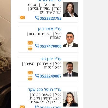
0537470000
עו"ד ירון גיגי
פלילי
צווארון לבן
מעצרים
הליכי הסגרה
0522249087
עו"ד רויטל סבג שקד
פלילי
פשיעה חמורה
אמצעי לחימה
אלימות
עורכי דין לענייני אסירים
0528615306
עו"ד רועי אטיאס
משפט פלילי
פשיעה
חמורה
צווארון לבן
525043999