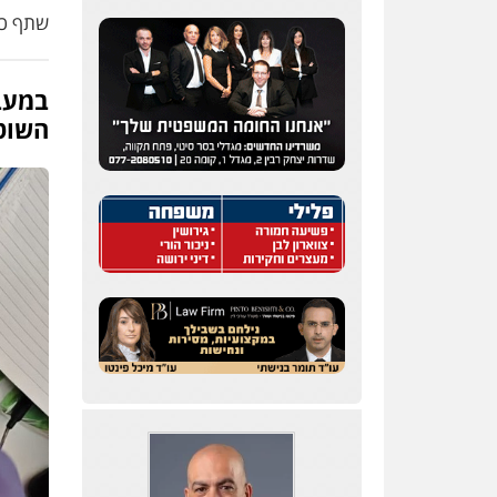
עו"ד אלון קריטי
שתף כת
פלילי
כלכלי
אלימות
סמים
מעצרים
0525544654
השוט
שני אלגרבלי – משרד
עורכי דין
פלילי
עורכי דין לענייני
אסירים
תעבורה
0507120031
עו"ד רונן בנדל
משפט פלילי
פשיעה
חמורה
פלילי
0524282442
מנשה, אלמוג – עורכי דין
פלילי
עבירות תנועה
צווארון לבן
תעבורה
עורכי
דין לענייני אסירים
מעצרים
וחקירות