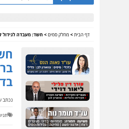
דף הבית
>
מחלק סמים
>
חשד: מעבדה לגידול קנ
חשד
ברח
בדי
נכתב על
תגיו