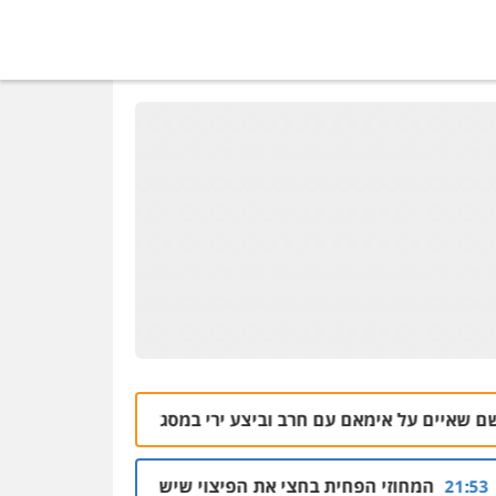
עו"ד בועז קניג
פלילי
משפחה
כלכלי
צבאי
0507003001
עו"ד אבי כהן
פלילי
פשיעה חמורה
קטינים
אלימות
סמים
עבירות מין
0523647066
קורל קרוז – עורך דין
פלילי
משפט פלילי
0545437431
רב וביצע ירי במסגד
העליון קיצר עונש לשלוש
04.08 | 12:30
עו"ד עלי סעדי
פלילי
פשיעה חמורה
ליווי
וייצוג בחקירות ומעצרים
צי את הפיצוי שישלם יוסי כמיסה לאביגדור ליברמן
02.08 | 20:20