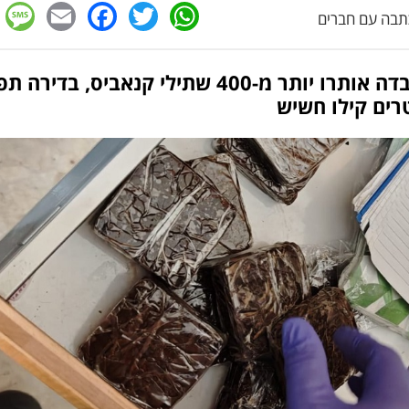
e
cebook
mail
WhatsApp
Twitter
בה עם חברים
במעבדה אותרו יותר מ-400 שתילי קנאביס, בדירה 
רים קילו חשיש