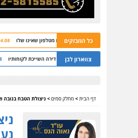
כל המבזקים
הצהרת ת
04.08 | 16:32
צווארון לבן
שני מיליון שקל על דירה השייכת לקוחותיו
חלק מ
03.08 | 19:52
דף הבית
>
מחלק סמים
>
ניצולת הטבח בנובה ו
ניצ
נעצ