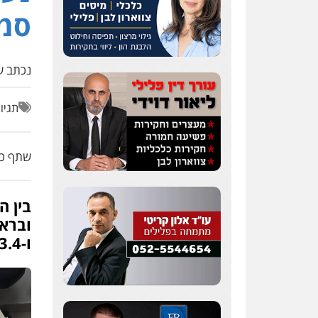
סמי
נכתב על
תגיו
שתף כת
בין ה
ו-3.4 ק"ג "דוקטור" בתפזורת