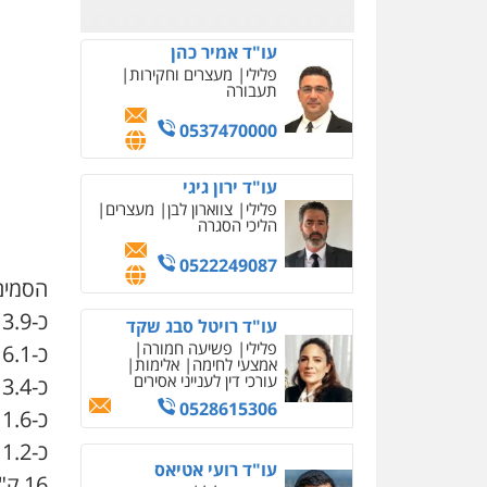
0523823782
עו"ד אמיר כהן
פלילי
מעצרים וחקירות
תעבורה
0537470000
עו"ד ירון גיגי
פלילי
צווארון לבן
מעצרים
הליכי הסגרה
0522249087
הסמים
כ-13.9 ק"ג קוקאין,
עו"ד רויטל סבג שקד
פלילי
פשיעה חמורה
כ-6.1 ק"ג אקסטזי (15,380 כדורים),
אמצעי לחימה
אלימות
עורכי דין לענייני אסירים
כ-3.4 ק"ג סם "דוקטור" בתפזורת וב-22 בקבוקי משאף,
0528615306
כ-1.6 ק"ג דוסה,
כ-1.2 ק"ג גבישי MD,
עו"ד רועי אטיאס
16 ק"ג קנאביס ועשרות שתילים.