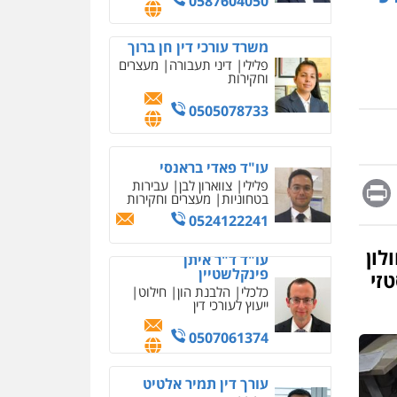
0587604050
מחיקת כתבות מגוגל
ודחיקת אזכורים שליליים
שירותים מקצועיים לעורכי
משרד עורכי דין חן ברוך
דין
פלילי
דיני תעבורה
מעצרים
וחקירות
0522508109
0505078733
אחסון אתרים
מהירות
הגנה
גיבוי
תמיכה
שירותים מקצועיים
לעורכי דין
עו"ד פאדי בראנסי
Messag
Print
Fa
E
פלילי
צווארון לבן
עבירות
בטחוניות
מעצרים וחקירות
מרכז התחלה חדשה
0524122241
אסירים
עבירות מין
שירותים מקצועיים לעורכי
לון
עו"ד ד"ר איתן
דין
פינקלשטיין
כדורי אקסטזי
0544500346
כלכלי
הלבנת הון
חילוט
ייעוץ לעורכי דין
מאיה בלום, עו"ס,
טיפול ושיקום
0507061374
טיפול בהתמכרויות
שירותים מקצועיים לעורכי
דין
עורך דין תמיר אלטיט