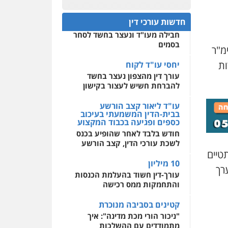
עו"ד גיורא זילברשטיין
חפץ חשוד
פלילי
פשיעה חמורה
0522508109
חדשות עורכי דין
מעצרים וחקירות
עצור בתיק ניסיון רצח קיבל
0505212444
חבילה מעו"ד ונעצר בחשד לסחר
אחסון אתרים
בסמים
מהירות
הגנה
גיבוי
מ"ר
תמיכה
שירותים מקצועיים
עו"ד אסף גונן
לעורכי דין
ות
יחסי עו"ד לקוח
פלילי
פשע חמור
תעבורה
עורך דין מהצפון נעצר בחשד
צבא
מעצרים וחקירות
להברחת חשיש לעצור בקישון
מרכז התחלה חדשה
0542255161
אסירים
עבירות מין
עו"ד ליאור קצב הורשע
שירותים מקצועיים לעורכי
בבית-הדין המשמעתי בעיכוב
דין
כספים ופגיעה בכבוד המקצוע
גל דהן – משרד עורך דין
חודש בלבד לאחר שהופיע בכנס
פלילי
0544500346
לשכת עורכי הדין, קצב הורשע
פלילי
פשיעה חמורה
סמים
מעצרים וחקירות
טיים
10 מיליון
0544723840
רך
עורך-דין חשוד בהעלמת הכנסות
והתחמקות ממס רכישה
גיל פרידמן – משרד עו"ד
פלילי
צווארון לבן
מעצרים
קטינים בסביבה מנוכרת
וחקירות
מחיקת רישום פלילי
"ניכור הורי מכת מדינה": איך
0503366733
מתמודדים עם ההשלכות