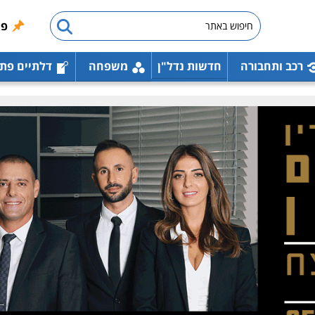
פו
רכב ותחבורה
חדשות נדל"ן
משפחה
דלתיים פת