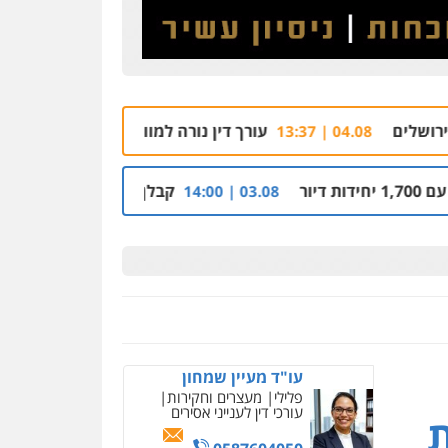
קורל קרוז – עורך דין
פלילי
משפט פלילי
0545437431
עורך דין נורה למוות בראשון לציון, הלקוח שחשוד ברצח –
עו"ד עלי סעדי
פלילי
פשיעה חמורה
ליווי
וייצוג בחקירות ומעצרים
קבלן מוכר שפשט רגל חשוד בהסתרת זכויות ב
03.08 | 14:00
0508824984
עו"ד תומר בנישתי
פלילי
מעצרים וחקירות
צווארון לבן
פשיעה חמורה
0546657865
ניר קידר – צלם
צילום עורכי דין
שירותים
מקצועיים לעורכי דין
עו"ד מעיין שמחון
פלילי
מעצרים וחקירות
0504578527
עורכי דין לענייני אסירים
רונן הלל – מוניטין