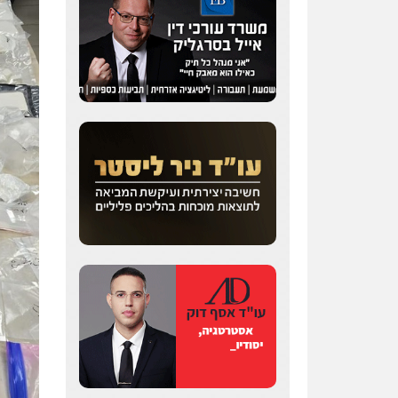
עו"ד אלון קריטי
פלילי
כלכלי
אלימות
סמים
מעצרים
0525544654
שני אלגרבלי – משרד
עורכי דין
פלילי
עורכי דין לענייני
אסירים
תעבורה
0507120031
עו"ד רונן בנדל
משפט פלילי
פשיעה
חמורה
פלילי
0524282442