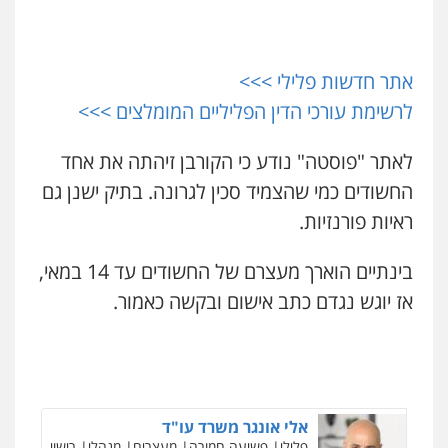
0528959600
עו"ד אלינור מתיתיה
פלילי
תעבורה
צבאי
משפחה
0526577766
אתר חדשות פלילי >>>
קורל קרוז – עורך דין פלילי
לרשימת עורכי הדין הפליליים המומלצים >>>
משפט פלילי
0545437431
סלימאן אבו שעירה – משרד עורכי דין
לאתר "פוסטה" נודע כי הקורבן זיהתה את אחד
פלילי
בטחוני
צבאי
נזיקין
0547780927
החשודים כמי שהצמיד סכין לגרונה. בתיק ישנן גם
עו"ד עלי סעדי
ראיות פורנזיות.
פלילי
פשיעה חמורה
ליווי וייצוג בחקירות
ומעצרים
עו"ד אסף גונן
0508824984
בינתיים הוארך מעצרם של החשודים עד 14 במאי,
פלילי
פשע חמור
תעבורה
צבא
מעצרים
וחקירות
אז יוגש נגדם כתב אישום ובקשה כאמור.
0542255161
עו"ד שגיא אקו
פלילי
מעצרים וחקירות
סמים
עבירות מין
עורכי דין לענייני אסירים
גל דהן – משרד עורך דין פלילי
0525279829
פלילי
פשיעה חמורה
סמים
מעצרים
וחקירות
0544723840
אלי אונגר משרד עו"ד
פלילי
פשיעה חמורה
מעצרים
מנהלי
רישוי