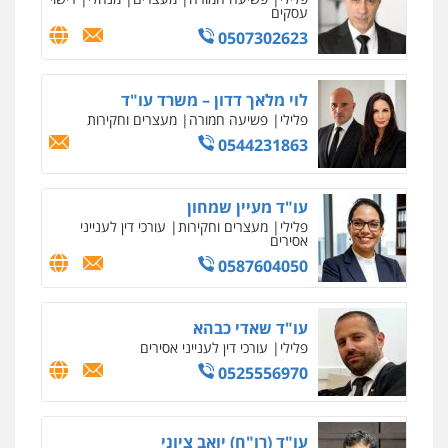
עסקים
עו"ד ראוף נג'אר
0507302623
פלילי
עורכי דין לענייני אסירים
מעצרים
סמים
רכוש
0548009246
לוי מלאך דדון – משרד עו"ד
פלילי
פשיעה חמורה
מעצרים וחקירות
0544231863
דוד אפרים משרד עורכי דין
פלילי
צווארון לבן
מס הכנסה
מע"מ
0506209859
עו"ד מעיין שמחון
פלילי
מעצרים וחקירות
עורכי דין לענייני
אסירים
עדי כרמלי – חברת עו"ד
0587604050
פלילי
כלכלי
עורכי דין לענייני אסירים
0525060666
עו"ד שאדי כבהא
פלילי
עורכי דין לענייני אסירים
0525556970
גיא זהבי משרד עורכי דין
פלילי
משפחה
503456449
עו"ד (רו"ח) יואב ציוני