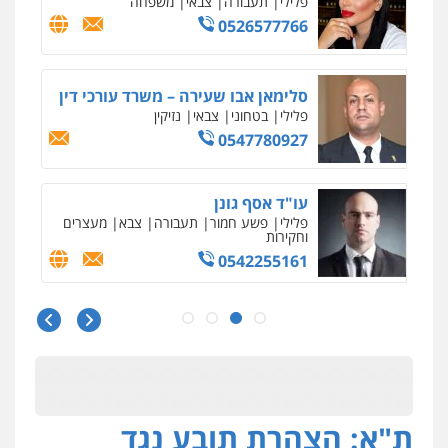
פלילי
תעבורה
צבאי
משפחה
0526577766
סלימאן אבו שעירה – משרד עורכי דין
פלילי
בטחוני
צבאי
נזיקין
0547780927
עו"ד אסף גונן
פלילי
פשע חמור
תעבורה
צבא
מעצרים
וחקירות
0542255161
גל דהן – משרד עורך דין פלילי
פלילי
פשיעה חמורה
סמים
מעצרים
וחקירות
0544723840
ת"א: הצהרת תובע נגד
עו"ד ראוף נג'אר