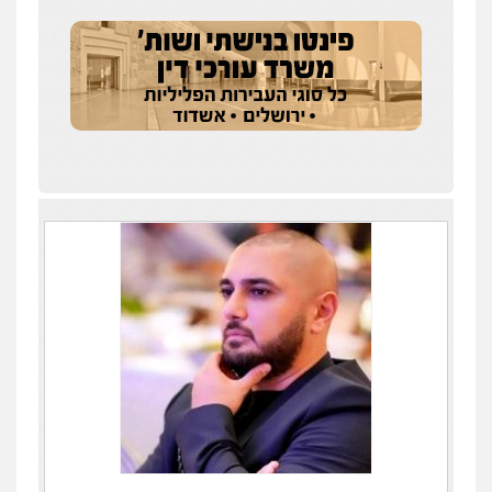
עדי כרמלי – חברת עו"ד
פלילי
כלכלי
עורכי דין לענייני אסירים
0525060666
גיא זהבי משרד עורכי דין
פלילי
משפחה
503456449
עו"ד איהאב ג'לג'ולי
פלילי
מעצרים וחקירות
עורכי דין לענייני
אסירים