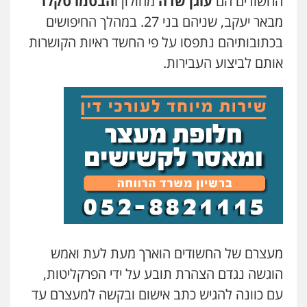
החשודים הם
עוגן שדה
מחולון ו
הבטמו טקלו
משרד עורכי דין טאי שרקי
מבאר יעקב, שניהם בני 27. במהלך החיפושים
פלילי
אסירים
תעבורה
מרב"ד
0547556464
בכתובותיהם נתפסו על פי החשד ראיות הקושרות
אותם לביצוע העבירות.
אברהם שהבזי – משרד עורכי דין
מיסים
כלכלי
פלילי
פשיעה כלכלית
הלבנת
הון
0504456555
עו"ד אורנת קמרון
פלילי
תעבורה
עורכי דין לענייני אסירים
משפחה
נוער
עו"ד אילן אלימלך
0505417090
פלילי
פשיעה חמורה
תעבורה
אסירים
0522992110
שני אלגרבלי – משרד עורכי דין
פלילי
עורכי דין לענייני אסירים
תעבורה
עו"ד יוסי חמצני
0507120031
מעצרם של החשודים הוארך מעת לעת ואמש
כלכלי
צווארון לבן
פשיעה כלכלית
עבירות
מס
הלבנת הון
הוגשה נגדם הצהרת תובע על ידי הפרקליטות,
0505471497
עו"ד אייל אביטל
עם כוונה להגיש כתב אישום ובקשה למעצרם עד
פלילי
פשיעה חמורה
מעצרים וחקירות