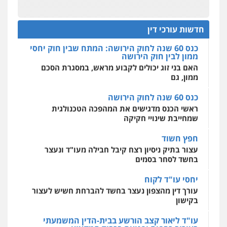
מקצועיים לעורכי דין
חליל ביאדי – משרד עורכי דין
כנס 60 שנה לחוק הירושה: המתח שבין חוק יחסי
ממון לבין חוק הירושה
פלילי
דיני תעבורה
מעצרים וחקירות
פשיעה חמורה
אסירים
האם בני זוג יכולים לקבוע מראש, במסגרת הסכם
חדשות עורכי דין
0509636895
ממון, גם
מרכז התחלה חדשה
אסירים
עבירות מין
שירותים מקצועיים
כנס 60 שנה לחוק הירושה
לעורכי דין
עו"ד איהאב זבידאת
ראשי הכנס מדגישים את המהפכה הטכנולגית
0544500346
פלילי
פשיעה חמורה
ארגוני פשע
עבירות
שמחייבת שינויי חקיקה
המתה
עבירות מין
0509930581
חפץ חשוד
מאיה בלום, עו"ס, טיפול ושיקום
עצור בתיק ניסיון רצח קיבל חבילה מעו"ד ונעצר
טיפול בהתמכרויות
שירותים מקצועיים
לעורכי דין
בחשד לסחר בסמים
עו"ד יפעת שוורץ סיל
0504062539
פלילי
תעבורה
יחסי עו"ד לקוח
0523379525
עורך דין מהצפון נעצר בחשד להברחת חשיש לעצור
עו"ד ד"ר אבי שקד
בקישון
עבירות כלכליות
הלבנת הון
חילוטים
עבירות פליליות
עו"ד אליה חן ברק
עו"ד ליאור קצב הורשע בבית-הדין המשמעתי
0544385337
בעיכוב כספים ופגיעה בכבוד המקצוע
פלילי
פשיעה חמורה
ליווי וייצוג בחקירות
ומעצרים
אסירים
נוער
חודש בלבד לאחר שהופיע בכנס לשכת עורכי הדין,
0525914163
קצב הורשע
איתי חקירות – שירותים לעורכי דין
חקירות פרטיות
חקירות כלכליות
חקירות