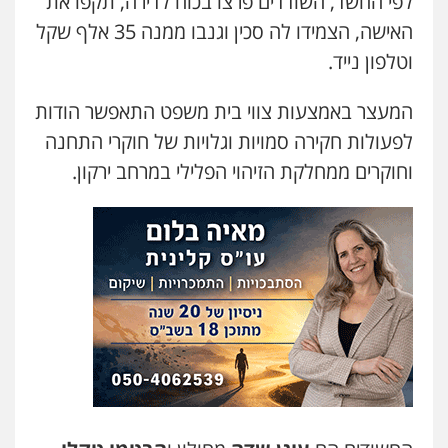
לפי החשד, השודדים פרצו בכוח לדירה, תקפו את
פלילי
פשיעה חמורה
מעצרים וחקירות
האישה, הצמידו לה סכין וגנבו ממנה 35 אלף שקל
קטינים
0538788878
וטלפון נייד.
המעצר באמצעות צווי בית משפט התאפשר הודות
עו"ד שלי גורביץ – לוי
משפט פלילי
פשיעה חמורה
מעצרים
לפעולות חקירה סמויות וגלויות של חוקרי התחנה
וחקירות
צבאי
תעבורה
וחוקרים ממחלקת הזיהוי הפלילי במרחב ירקון.
0544218336
משרד עורכי דין חן ברוך
פלילי
דיני תעבורה
מעצרים וחקירות
0505078733
עו"ד קארין לגטיוי
פלילי
פשיעה חמורה
מעצרים וחקירות
0507446995