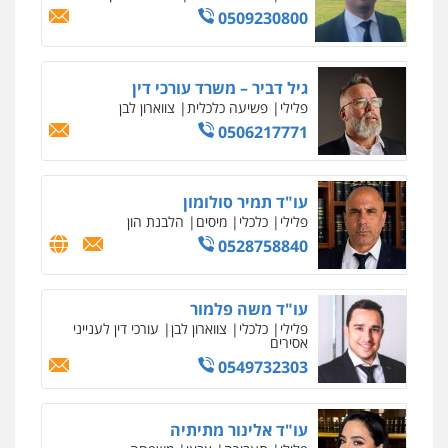
0509230800
גיל דביר – משרד עורכי דין
פלילי
פשיעה כלכלית
צווארון לבן
0506217771
עו"ד תמיר סולומון
פלילי
כלכלי
מיסים
הלבנת הון
0528758840
עו"ד משה פלמור
פלילי
כלכלי
צווארון לבן
עורכי דין לענייני
אסירים
0549732303
עו"ד אלינור מתיתיה