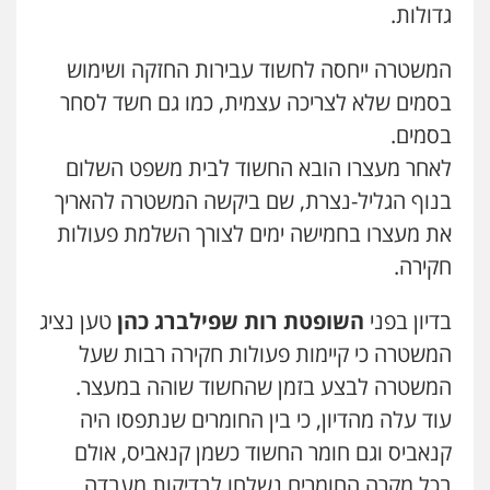
גדולות.
עו"ד יאיר בן סימון
פלילי
תעבורה
אזרחי
נזיקין
ביטוח
המשטרה ייחסה לחשוד עבירות החזקה ושימוש
0505719060
בסמים שלא לצריכה עצמית, כמו גם חשד לסחר
בסמים.
עו"ד נס בן נתן
לאחר מעצרו הובא החשוד לבית משפט השלום
פלילי
כלכלי
פשיעה חמורה
נוער
0505555110
בנוף הגליל-נצרת, שם ביקשה המשטרה להאריך
את מעצרו בחמישה ימים לצורך השלמת פעולות
חקירה.
עו"ד דניאל דרוביצקי
פלילי
משפחה
צבאי
בדיון בפני
השופטת רות שפילברג כהן
טען נציג
0526409925
המשטרה כי קיימות פעולות חקירה רבות שעל
המשטרה לבצע בזמן שהחשוד שוהה במעצר.
עו"ד משה פלמור
פלילי
כלכלי
צווארון לבן
עורכי דין לענייני
עוד עלה מהדיון, כי בין החומרים שנתפסו היה
אסירים
קנאביס וגם חומר החשוד כשמן קנאביס, אולם
0549732303
בכל מקרה החומרים נשלחו לבדיקות מעבדה.