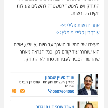
משפט פלילי
התחזק ויש לאפשר למשטרה להשלים פעולות
0545437431
חקירה נדרשות.
עו"ד זקי אלעברה
פלילי
פשיעה חמורה
עורכי דין לענייני אסירים
עו"ד עלי סעדי
0559600005
אתר חדשות פלילי >>
פלילי
פשיעה חמורה
ליווי וייצוג בחקירות
ומעצרים
עורך דין פלילי מומלץ >>
0508824984
עו"ד מירב נוסבוים
פלילי
מעצרים וחקירות
נוער
עורכי דין
מעצרו של החשוד הוארך עד היום (5 יולי), אולם
לענייני אסירים
עו"ד תומר בנישתי
הוא שוחרר עוד קודם לכן, ככל הנראה מאחר
0522331443
פלילי
מעצרים וחקירות
צווארון לבן
פשיעה
חמורה
שהחשד הסביר לעבירות סחר לא התחזק.
0546657865
רעות כהן – משרד עורכי דין
פלילי
צווארון לבן
תעבורה
אסירים
מעצרים
וחקירות
עו"ד מעיין שמחון
0506277425
פלילי
מעצרים וחקירות
עורכי דין לענייני
אסירים
0587604050
ניר קידר – צלם
עו"ד שאדי דבאח
צילום עורכי דין
שירותים מקצועיים לעורכי
פלילי
פשיעה כלכלית
תעבורה
דין
0505643689
משרד עורכי דין חן ברוך