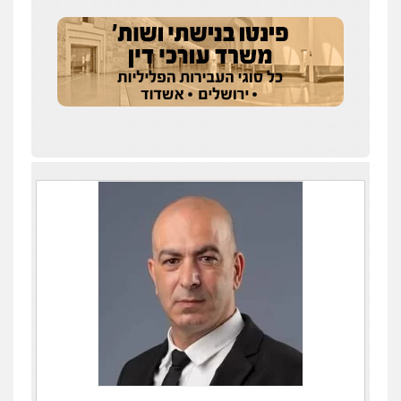
עו"ד אלון קריטי
פלילי
כלכלי
אלימות
סמים
מעצרים
0525544654
שני אלגרבלי – משרד עורכי דין
פלילי
עורכי דין לענייני אסירים
תעבורה
0507120031
עו"ד רונן בנדל
משפט פלילי
פשיעה חמורה
פלילי