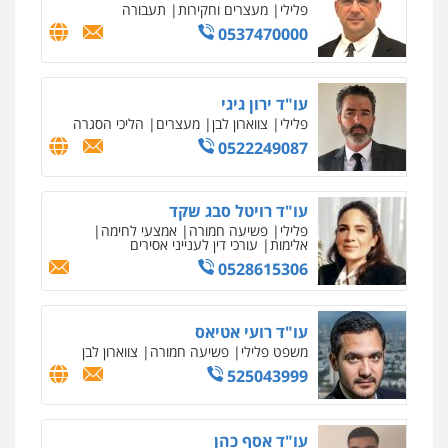
פלילי
מעצרים וחקירות
תעבורה
0537470000
עו"ד ירון גיגי
פלילי
צווארון לבן
מעצרים
הליכי הסגרה
0522249087
עו"ד רויטל סבג שקד
פלילי
פשיעה חמורה
אמצעי לחימה
אלימות
עורכי דין לענייני אסירים
0528615306
עו"ד רועי אטיאס
משפט פלילי
פשיעה חמורה
צווארון לבן
525043999
עו"ד אסף כהן