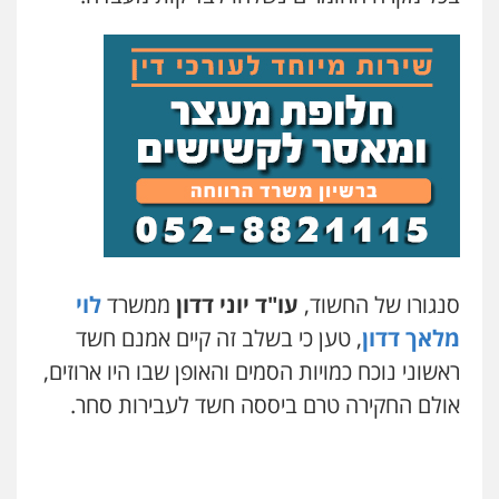
עו"ד עמית רוזנצויג
משפט פלילי
דיני תעבורה
0532700200
עו"ד אור בן שאנן
פלילי
מעצרים וחקירות
0549199449
עו"ד מוחמד רחאל
סנגורו של החשוד,
עו"ד יוני דדון
ממשרד
לוי
פלילי
פשיעה חמורה
צווארון לבן
צבאי
מעצרים וחקירות
מלאך דדון
, טען כי בשלב זה קיים אמנם חשד
0502228917
ראשוני נוכח כמויות הסמים והאופן שבו היו ארוזים,
אולם החקירה טרם ביססה חשד לעבירות סחר.
בר ציון – אוזן משרד עורכי דין
פלילי
עבירות תנועה
תעבורה
פשיעה
חמורה
0505258475