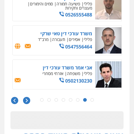
פלילי
פשיעה חמורה
סמים והימורים
מעצרים וחקירות
0526555488
משרד עורכי דין טאי שרקי
פלילי
אסירים
תעבורה
מרב"ד
0547556464
אבי אמר משרד עורכי דין
פלילי
משפחה
אזרחי מסחרי
0502130230
חליל ביאדי – משרד עורכי דין
פלילי
דיני תעבורה
מעצרים וחקירות
פשיעה חמורה
אסירים
0509636895
עו"ד איהאב זבידאת