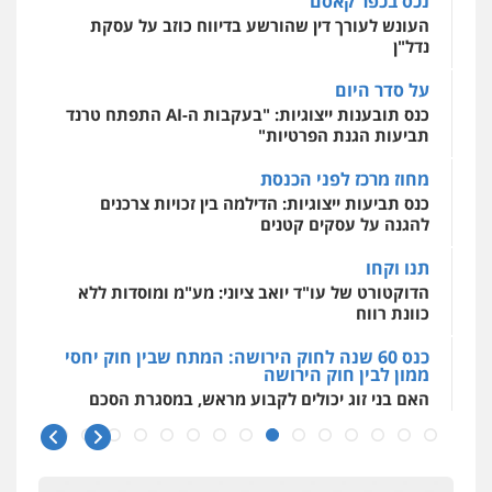
נכס בכפר קאסם
מקצועיים לעורכי דין
עו"ד אסף גונן
0525556970
העונש לעורך דין שהורשע בדיווח כוזב על עסקת
פלילי
פשע חמור
תעבורה
צבא
מעצרים
נדל"ן
וחקירות
0542255161
על סדר היום
מרכז התחלה חדשה
עו"ד קארין לגטיוי
כנס תובענות ייצוגיות: "בעקבות ה-AI התפתח טרנד
אסירים
עבירות מין
שירותים מקצועיים
פלילי
פשיעה חמורה
מעצרים וחקירות
לעורכי דין
תביעות הגנת הפרטיות"
גל דהן – משרד עורך דין פלילי
0507446995
0544500346
פלילי
פשיעה חמורה
סמים
מעצרים
מחוז מרכז לפני הכנסת
וחקירות
כנס תביעות ייצוגיות: הדילמה בין זכויות צרכנים
0544723840
עו"ד אלינור טל
להגנה על עסקים קטנים
עבירות פליליות
משפט מנהלי
עתירות
אסירים
ועדות שחרורים
תנו וקחו
גיל פרידמן – משרד עו"ד
0523823782
הדוקטורט של עו"ד יואב ציוני: מע"מ ומוסדות ללא
פלילי
צווארון לבן
מעצרים וחקירות
מחיקת
רישום פלילי
כוונת רווח
0503366733
עו"ד אמיר כהן
כנס 60 שנה לחוק הירושה: המתח שבין חוק יחסי
ממון לבין חוק הירושה
פלילי
מעצרים וחקירות
תעבורה
האם בני זוג יכולים לקבוע מראש, במסגרת הסכם
0537470000
עורך דין פלילי רובי גלבוע
ממון, גם
פלילי
פשיעה חמורה
צווארון לבן
תעבורה
0505537656
כנס 60 שנה לחוק הירושה
עו"ד ירון גיגי
ראשי הכנס מדגישים את המהפכה הטכנולגית