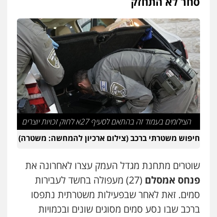
סחר לא התחזק
גיל דביר – משרד עורכי דין
פלילי
פשיעה כלכלית
צווארון לבן
0506217771
עו"ד אריה פטר
לשעבר סגן מנהל המחלקה הפלילית
בפרקליטות המדינה
0506217994
משרד עורכי דין פארס פלאח
הצילומים בעמוד זה בהתאם לסעיף 27א לחוק זכויות יוצרים
פלילי
צבאי
צווארון לבן והונאה
ביטוח לאומי
חיפוש משטרתי ברכב (צילום ארכיון להמחשה: משטרה)
0549911449
שוטרים מתחנת מגדל העמק עצרו לאחרונה את
עו"ד עידית שינו-אמיתי
פנחס אמסלם
(27) מעפולה בחשד לעבירות
פלילי
עורכי דין לענייני אסירים
פשיעה
חמורה
מעצרים וחקירות
סמים. זאת לאחר שבפעילות משטרתית נתפסו
0507587013
ברכב שבו נסע סמים מסוגים שונים ובכמויות