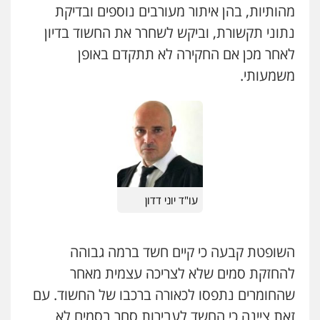
מהותיות, בהן איתור מעורבים נוספים ובדיקת
0544712201
עו"ד אלון ארז
נתוני תקשורת, וביקש לשחרר את החשוד בדיון
פלילי
צבאי
סמים
אלימות במשפחה
צווארון
לאחר מכן אם החקירה לא תתקדם באופן
לבן
כבריאן, מזר – משרד עורכי דין
0507368203
משמעותי.
פלילי
מעצרים וחקירות
0543986802
עו"ד לימור רוט חזן
פלילי
מעצרים
צווארון לבן
פשיעה חמורה
0523407232
עו"ד בועז קניג
פלילי
משפחה
כלכלי
צבאי
0507003001
עו"ד אשרף שחאדה
עו"ד יוני דדון
פלילי
פשיעה חמורה
מעצרים וחקירות
תעבורה
עו"ד אבי כהן
0549535659
פלילי
פשיעה חמורה
קטינים
אלימות
סמים
עבירות מין
השופטת קבעה כי קיים חשד ברמה גבוהה
0523647066
להחזקת סמים שלא לצריכה עצמית מאחר
עו"ד איהאב ג'לג'ולי
פלילי
מעצרים וחקירות
עורכי דין לענייני
שהחומרים נתפסו לכאורה ברכבו של החשוד. עם
אסירים
קורל קרוז – עורך דין פלילי
0505216700
זאת ציינה כי החשד לעבירות סחר בסמים לא