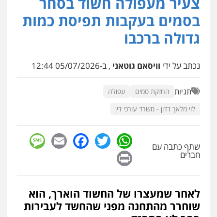
צעיר מעפולה חשוד בסחר
פלילי
פשיעה חמורה
ארגוני פשע
עבירות
בסמים בעקבות תפיסת כמות
המתה
עבירות מין
0509930581
גדולה ברכבו
עו"ד יפעת שוורץ סיל
נכתב על ידי
וויסאם גוטאני
, ב-05/07/2026 12:44
פלילי
תעבורה
0523379525
תגיות
החזקת סמים
עפולה
לוי מלאך דדון - משרד עורכי דין
עו"ד אליה חן ברק
פלילי
פשיעה חמורה
ליווי וייצוג בחקירות
ומעצרים
אסירים
נוער
sage
Facebook
Email
WhatsApp
Twitter
0525914163
שתף כתבה עם
Print
חברים
עו"ד שאדי נאטור
פלילי
פשיעה חמורה
מעצרים וחקירות
0509230800
לאחר שמעצרו של החשוד הוארך, הוא
שוחרר מהתחנה מפני שהחשד לעבירות