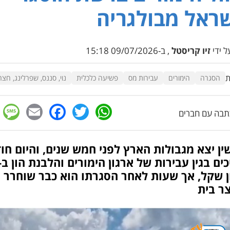
ראל מבולגריה
 ידי
זיו קריסטל
, ב-09/07/2026 15:18
ת
הסגרה
הימורים
עבירות מס
פשיעה כלכלית
נוי, סננס, שפרלינג, חצרו
e
cebook
mail
WhatsApp
Twitter
בה עם חברים
ין יצא מגבולות הארץ לפני חמש שנים, והיום חו
ן שקל, אך שעות לאחר הסגרתו הוא כבר שוחרר
ר בית