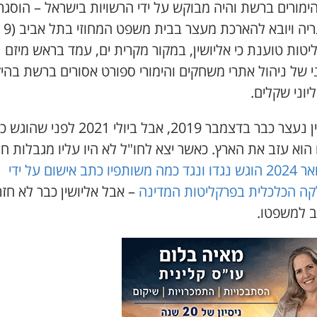
ימורים ברשת והיה מבוקש על ידי הרשויות בישראל – הוסגר 
יה ויובא להארכת מעצר בבית משפט המחוזי בתל אביב (9 יולי).
טות טוענת כי אליושין, במקור מקרית ים, עמד בראש מיזם
י של ניהול אתרי משחקים והימורי ספורט אסורים ברשת בהי
יוני שקלים.
אליושין נעצר כבר בדצמבר 2019, אבל ביולי 2021 לפני
הוא עזב את הארץ. כאשר יצא לחו"ל לא היו עליו מגבלות חו
בפברואר 2024 הוגש נגדו ונגד כמה משותפיו כתב אישום על ידי
ה הכלכלית בפרקליטות המדינה
– אבל אליושין כבר לא חזר
ב למשפטו.