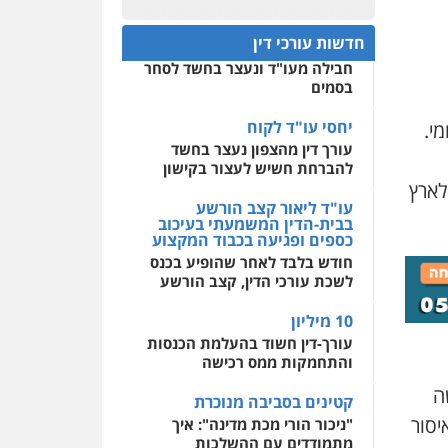
חפץ חשוד
0522508109
חדשות עורכי דין
עצור בתיק ניסיון רצח קיבל
חבילה מעו"ד ונעצר בחשד לסחר
אחסון אתרים
בסמים
מהירות
הגנה
גיבוי
תמיכה
שירותים מקצועיים
לעורכי דין
יחסי עו"ד לקוח
י.
עורך דין מהצפון נעצר בחשד
להברחת חשיש לעצור בקישון
מרכז התחלה חדשה
לארץ
אסירים
עבירות מין
עו"ד ליאור קצב הורשע
שירותים מקצועיים לעורכי
בבית-הדין המשמעתי בעיכוב
דין
כספים ופגיעה בכבוד המקצוע
חודש בלבד לאחר שהופיע בכנס
0544500346
לשכת עורכי הדין, קצב הורשע
10 מיליון
עורך-דין חשוד בהעלמת הכנסות
 433,
והתחמקות ממס רכישה
ה
קטינים בסביבה מנוכרת
יסור
"ניכור הורי מכת מדינה": איך
מתמודדים עם ההשלכות