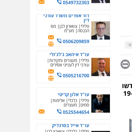
0549732303
מחיקת כתבות מגוגל
ודחיקת אזכורים שליליים
שירותים מקצועיים לעורכי
דוד אפרים משרד עורכי
דין
דין
פלילי
צווארון לבן
מס
0522508109
הכנסה
מע"מ
אחסון אתרים
0506209859
מהירות
הגנה
גיבוי
ני
תמיכה
שירותים מקצועיים
עו"ד איהאב ג'לג'ולי
לעורכי דין
פלילי
מעצרים וחקירות
Messag
Print
Fa
E
עורכי דין לענייני אסירים
מרכז התחלה חדשה
0505216700
אסירים
עבירות מין
שירותים מקצועיים לעורכי
דשו
דין
ההליכים בגין עבירות של ארגון הימורים והלבנת הון ב-19
עו"ד אלון קריטי
0544500346
פלילי
כלכלי
אלימות
סמים
מעצרים
מאיה בלום, עו"ס,
0525544654
טיפול ושיקום
טיפול בהתמכרויות
שירותים מקצועיים לעורכי
עו"ד אייל בסרגליק
דין
פלילי
כלכלי
צווארון לבן