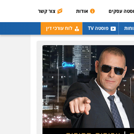
הכנסה
מע"מ
סטה עסקים
אודות
צור קשר
0506209859
עו"ד איהאב ג'לג'ולי
וחות
פוסטה TV
לוח עורכי דין
פלילי
מעצרים וחקירות
עורכי דין לענייני אסירים
0505216700
עו"ד אלון קריטי
פלילי
כלכלי
אלימות
סמים
מעצרים
0525544654
עו"ד אייל בסרגליק
פלילי
כלכלי
צווארון לבן
עורכי דין לענייני אסירים
אזרחי
נדל"ן / עסקים
0528488515
עו"ד יוסי חמצני