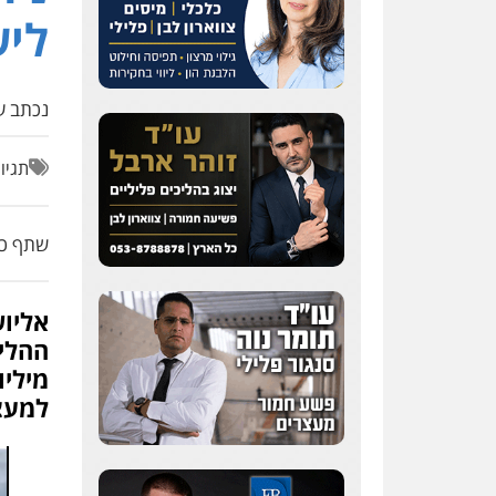
ליש
נכתב על
תגיו
שתף כת
אליוש
מיליו
למעצ