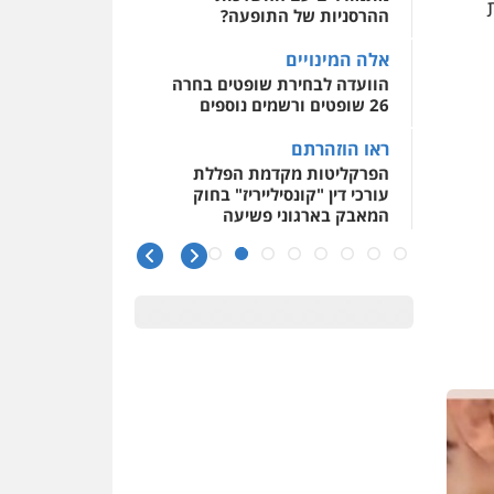
ת
ההרסניות של התופעה?
אלה המינויים
הוועדה לבחירת שופטים בחרה
26 שופטים ורשמים נוספים
ראו הוזהרתם
הפרקליטות מקדמת הפללת
עורכי דין "קונסילייריז" בחוק
המאבק בארגוני פשיעה
משרות אמון
יו"ר מחוז ת"א משבץ עובדות
שלו למינוי דייני בית הדין
למשמעת
האופנוע חזר הביתה
עו"ד גיל פרידמן והרפתקאות
אופנוע השטח שלו
הזכות לטנף
זוכה עורך-דין שהשווה את ברק