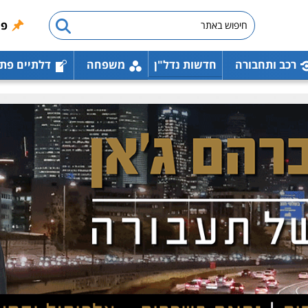
פו
רכב ותחבורה
חדשות נדל"ן
משפחה
דלתיים פת