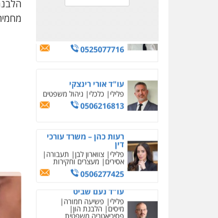
048147500
מיסים
הלבנת הון
פסיכיאטריה משפטית
מחמיר
0506216048
לוי מלאך דדון – משרד
עו"ד
פלילי
פשיעה חמורה
מעצרים וחקירות
0544231863
עו"ד שאדי כבהא
פלילי
עורכי דין לענייני
אסירים
0525556970
עו"ד ד"ר איתן
פינקלשטיין
כלכלי
הלבנת הון
חילוט
ייעוץ לעורכי דין
0507061374