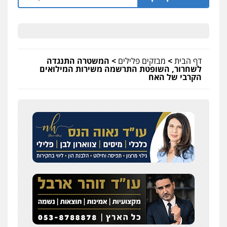
דף הבית
>
מבזקים פלילים
>
המשטרה התנגדה
לשחרור, השופטת התרשמה משירות המילואים
הקרבי של האח
שחר לדובסקי, עו"ד
פלילי
מעצרים וחקירות
עבירות המתה
עורכי
דין לענייני אסירים
0507913332
עו"ד איהאב ג'לג'ולי
פלילי
מעצרים וחקירות
עורכי דין לענייני
אסירים