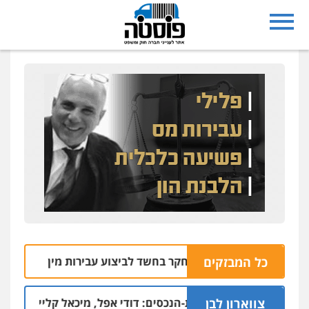
כל המבזקים
יית ראשון לציון נחקר בחשד לביצוע עבירות מין
ע
05.08 | 10:05
צווארון לבן
 בפרשת הסתרת-הנכסים: דודי אפל, מיכאל קליינר והאחים איציק ו