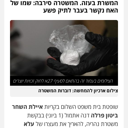
המשרת בעזה. המשטרה סירבה: שמו של
עו"ד זוהר ארבל
האח נקשר בעבר לתיק פשע
פלילי
פשיעה חמורה
מעצרים וחקירות
קטינים
0538788878
עו"ד אסף דוק
פלילי
עבירות מין
סמים והימורים
פשיעה
חמורה
חקירות ומעצרים
צווארון לבן והונאה
0526885006
עו"ד שלי גורביץ – לוי
משפט פלילי
פשיעה חמורה
מעצרים
הצילומים בעמוד זה בהתאם לסעיף 27א לחוק זכויות יוצרים
וחקירות
צבאי
תעבורה
0544218336
צילום ארכיון להמחשה: דוברות המשטרה
שופטת בית משפט השלום בקריות
איילת השחר
עו"ד שאדי כבהא
פלילי
עורכי דין לענייני אסירים
ביטון פרלה
דנה אתמול (1 ביוני) בבקשת
0525556970
משטרת נהריה, להאריך את מעצרו של
עלא