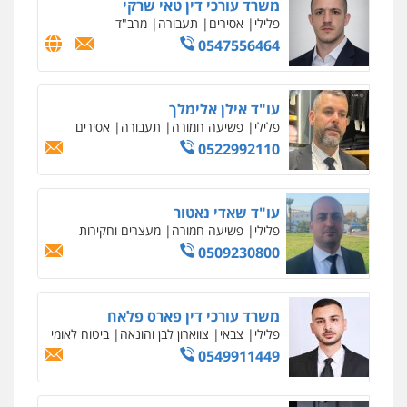
עו"ד נס בן נתן
פלילי
כלכלי
פשיעה חמורה
נוער
0505555110
עו"ד משה פלמור
פלילי
כלכלי
צווארון לבן
עורכי דין לענייני
אסירים
0549732303
סלימאן אבו שעירה – משרד עורכי דין
פלילי
בטחוני
צבאי
נזיקין
0547780927
עו"ד אסף גונן
פלילי
פשע חמור
תעבורה
צבא
מעצרים
וחקירות
0542255161