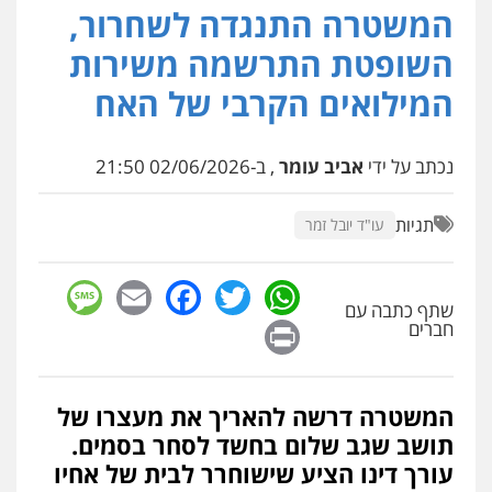
המשטרה התנגדה לשחרור,
עו"ד איהאב ג'לג'ולי
פלילי
מעצרים וחקירות
עורכי דין לענייני
השופטת התרשמה משירות
אסירים
0505216700
המילואים הקרבי של האח
עו"ד שלומי שרון
נכתב על ידי
אביב עומר
, ב-02/06/2026 21:50
פלילי
צבאי
מעצרים וחקירות
0547342002
תגיות
עו"ד יובל זמר
עו"ד אלון קריטי
sage
Facebook
Email
WhatsApp
Twitter
פלילי
כלכלי
אלימות
סמים
מעצרים
שתף כתבה עם
0525544654
Print
חברים
מנשה, אלמוג – עורכי דין
המשטרה דרשה להאריך את מעצרו של
פלילי
עבירות תנועה
צווארון לבן
תעבורה
עורכי דין לענייני אסירים
מעצרים וחקירות
תושב שגב שלום בחשד לסחר בסמים.
0546470989
עורך דינו הציע שישוחרר לבית של אחיו