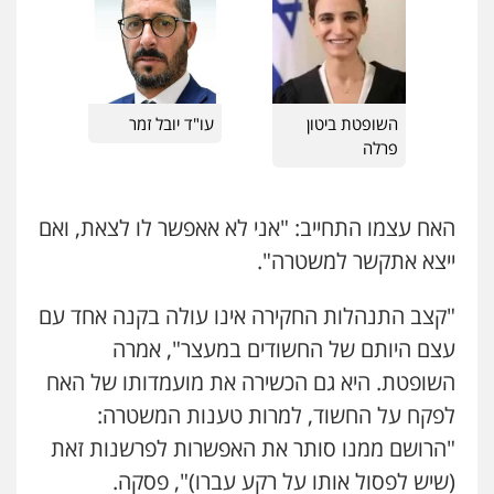
0542255161
0544712201
גל דהן – משרד עורך דין פלילי
פלילי
פשיעה חמורה
סמים
מעצרים
עו"ד בועז קניג
וחקירות
פלילי
משפחה
כלכלי
צבאי
השופטת ביטון
עו"ד יובל זמר
0544723840
0507003001
פרלה
עו"ד ראוף נג'אר
פלילי
עורכי דין לענייני אסירים
מעצרים
ויקי שמואל – משרד עו"ד
האח עצמו התחייב: "אני לא אאפשר לו לצאת, ואם
סמים
רכוש
פלילי
משפט פלילי
ייצא אתקשר למשטרה".
0548009246
0528959600
"קצב התנהלות החקירה אינו עולה בקנה אחד עם
עו"ד אלון ארז
פלילי
צבאי
סמים
אלימות במשפחה
צווארון
עצם היותם של החשודים במעצר", אמרה
קורל קרוז – עורך דין פלילי
לבן
משפט פלילי
השופטת. היא גם הכשירה את מועמדותו של האח
0507368203
0545437431
לפקח על החשוד, למרות טענות המשטרה:
"הרושם ממנו סותר את האפשרות לפרשנות זאת
שחר לדובסקי, עו"ד
עו"ד עלי סעדי
פלילי
מעצרים וחקירות
עבירות המתה
עורכי
(שיש לפסול אותו על רקע עברו)", פסקה.
דין לענייני אסירים
פלילי
פשיעה חמורה
ליווי וייצוג בחקירות