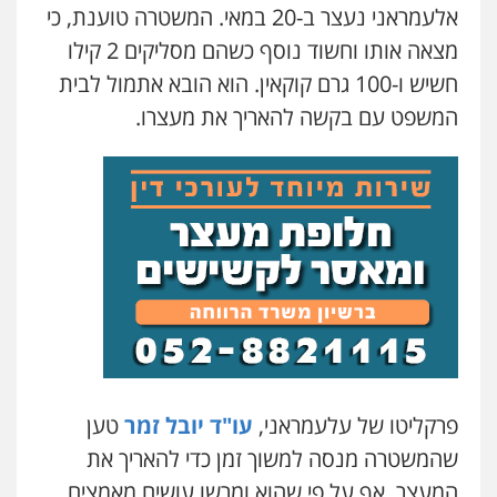
אלעמראני נעצר ב-20 במאי. המשטרה טוענת, כי
מצאה אותו וחשוד נוסף כשהם מסליקים 2 קילו
עו"ד אסף כהן
פלילי
פשיעה חמורה
סמים והימורים
חשיש ו-100 גרם קוקאין. הוא הובא אתמול לבית
מעצרים וחקירות
0526555488
המשפט עם בקשה להאריך את מעצרו.
משרד עורכי דין טאי שרקי
פלילי
אסירים
תעבורה
מרב"ד
0547556464
עו"ד אילן אלימלך
פלילי
פשיעה חמורה
תעבורה
אסירים
0522992110
פרקליטו של עלעמראני,
עו"ד יובל זמר
טען
עו"ד שאדי נאטור
פלילי
פשיעה חמורה
מעצרים וחקירות
שהמשטרה מנסה למשוך זמן כדי להאריך את
0509230800
המעצר, אף על פי שהוא ומרשו עושים מאמצים