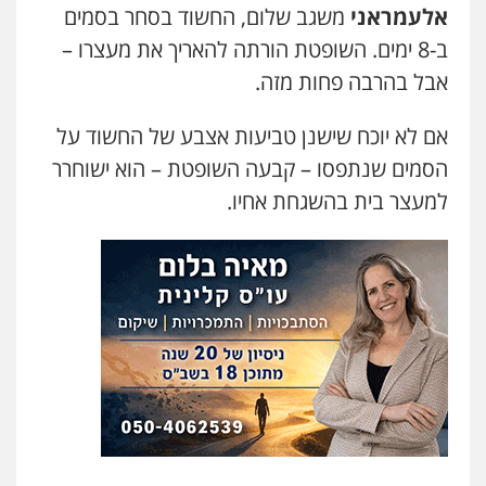
אלעמראני
משגב שלום, החשוד בסחר בסמים
משרד עורכי דין חן ברוך
ב-8 ימים. השופטת הורתה להאריך את מעצרו –
פלילי
דיני תעבורה
מעצרים וחקירות
אבל בהרבה פחות מזה.
0505078733
אם לא יוכח שישנן טביעות אצבע של החשוד על
הסמים שנתפסו – קבעה השופטת – הוא ישוחרר
עו"ד קארין לגטיוי
פלילי
פשיעה חמורה
מעצרים וחקירות
למעצר בית בהשגחת אחיו.
0507446995
עו"ד ירון גיגי
פלילי
צווארון לבן
מעצרים
הליכי הסגרה
0522249087
עו"ד רועי אטיאס
משפט פלילי
פשיעה חמורה
צווארון לבן
525043999