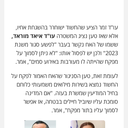
0542442982
עו"ד נס בן נתן
עו"ד שנהב אילון
פלילי
כלכלי
פשיעה חמורה
נוער
עו"ד זמר הציע שהחשוד ישוחרר בהשגחת אחיו,
פלילי
פשיעה חמורה
חקירות ומעצרים
0505555110
נוער
עורכי דין לענייני אסירים
תעבורה
אלא שאז טען נציג המשטרה
עו"ד איאד מוראד,
0549475678
ששמו של האח נקשר בעבר "לפשע סגור משנת
עו"ד משה פלמור
2023" ולכן יש לפסול אותו: "לא ניתן לסמוך על
עו"ד אורנת קמרון
פלילי
כלכלי
צווארון לבן
עורכי דין לענייני
אסירים
פלילי
תעבורה
עורכי דין לענייני אסירים
מפקח שהייתה לו מעורבות באירוע סמים", אמר.
משפחה
נוער
0549732303
0505417090
לעומת זאת, טען הסניגור שהאח האמור לפקח על
סלימאן אבו שעירה – משרד עורכי דין
החשוד נמצא בשירות מילואים משמעותי כלוחם
שני אלגרבלי – משרד עורכי דין
פלילי
בטחוני
צבאי
נזיקין
בחיל המודיעין שמשרת בעזה. "אם המדינה
פלילי
עורכי דין לענייני אסירים
תעבורה
0547780927
סומכת עליו שיוביל חיילים בבטחה, אז אפשר
0507120031
לסמוך עליו בתור מפקח", אמר.
עו"ד אסף גונן
פלילי
פשע חמור
תעבורה
צבא
מעצרים
עו"ד אייל אביטל
וחקירות
פלילי
פשיעה חמורה
מעצרים וחקירות