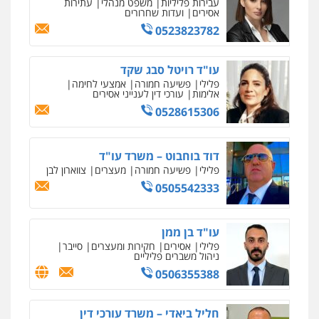
עבירות פליליות
משפט מנהלי
עתירות
אסירים
ועדות שחרורים
0546470989
0523823782
עו"ד זוהר ארבל
עו"ד רויטל סבג שקד
פלילי
פשיעה חמורה
מעצרים וחקירות
קטינים
פלילי
פשיעה חמורה
אמצעי לחימה
אלימות
עורכי דין לענייני אסירים
0538788878
0528615306
עו"ד אסף דוק
פלילי
עבירות מין
סמים והימורים
פשיעה
דוד בוחבוט – משרד עו"ד
חמורה
חקירות ומעצרים
צווארון לבן והונאה
פלילי
פשיעה חמורה
מעצרים
צווארון לבן
0526885006
0505542333
עו"ד בן ממן
פלילי
אסירים
חקירות ומעצרים
סייבר
ניהול משברים פליליים
0506355388
חליל ביאדי – משרד עורכי דין