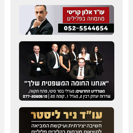
0505216700
עו"ד שלומי שרון
פלילי
צבאי
מעצרים וחקירות
0547342002
עו"ד אלון קריטי
פלילי
כלכלי
אלימות
סמים
מעצרים
0525544654
מנשה, אלמוג – עורכי דין
פלילי
עבירות תנועה
צווארון לבן
תעבורה
עורכי דין לענייני אסירים
מעצרים וחקירות
0546470989
עו"ד זוהר ארבל
פלילי
פשיעה חמורה
מעצרים וחקירות