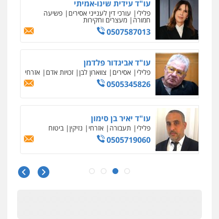
גל דהן – משרד עורך דין פלילי
פלילי
פשיעה חמורה
סמים
מעצרים
וחקירות
0544723840
עו"ד ראוף נג'אר
פלילי
עורכי דין לענייני אסירים
מעצרים
סמים
רכוש
0548009246
עו"ד אלון ארז
פלילי
צבאי
סמים
אלימות במשפחה
צווארון
לבן
0507368203
שחר לדובסקי, עו"ד
פלילי
מעצרים וחקירות
עבירות המתה
עורכי
דין לענייני אסירים
0507913332