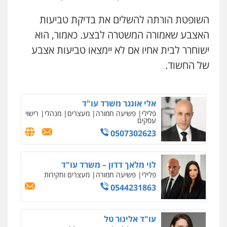
ומעצרים
0507913332
0508824984
השופטת הורתה להשלים את בדיקת טביעות
האצבע שאמורה המשטרה לבצע. כאמור, הוא
עו"ד איהאב ג'לג'ולי
עו"ד שגיא אקו
פלילי
מעצרים וחקירות
עורכי דין לענייני
ישוחרר לבית אחיו אם לא יימצאו טביעות אצבע
אסירים
פלילי
מעצרים וחקירות
סמים
עבירות מין
עורכי דין לענייני אסירים
של החשוד.
0505216700
0525279829
עו"ד שלומי שרון
אלי אונגר משרד עו"ד
פלילי
צבאי
מעצרים וחקירות
פלילי
פשיעה חמורה
מעצרים
מנהלי
רישוי
0547342002
עסקים
0507302623
עו"ד אלון קריטי
לוי מלאך דדון – משרד עו"ד
פלילי
כלכלי
אלימות
סמים
מעצרים
פלילי
פשיעה חמורה
מעצרים וחקירות
0525544654
0544231863
מנשה, אלמוג – עורכי דין
עו"ד אלינור טל
פלילי
עבירות תנועה
צווארון לבן
תעבורה
עורכי דין לענייני אסירים
מעצרים וחקירות