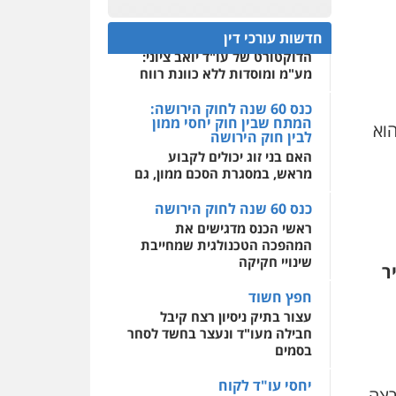
קטנים
פלילי
אסירים
חקירות
ומעצרים
סייבר
ניהול
0522508109
משברים פליליים
תנו וקחו
חדשות עורכי דין
הדוקטורט של עו"ד יואב ציוני:
אחסון אתרים
0506355388
מע"מ ומוסדות ללא כוונת רווח
מהירות
הגנה
גיבוי
תמיכה
שירותים מקצועיים
כנס 60 שנה לחוק הירושה:
לעורכי דין
עו"ד דרוויש נאשף
המתח שבין חוק יחסי ממון
הוא
פלילי
פשיעה חמורה
זכויות
לבין חוק הירושה
אדם
האם בני זוג יכולים לקבוע
מרכז התחלה חדשה
0527448141
מראש, במסגרת הסכם ממון, גם
אסירים
עבירות מין
שירותים מקצועיים לעורכי
כנס 60 שנה לחוק הירושה
דין
חליל ביאדי – משרד
עורכי דין
ראשי הכנס מדגישים את
0544500346
פלילי
דיני תעבורה
מעצרים
המהפכה הטכנולגית שמחייבת
וחקירות
פשיעה חמורה
שינויי חקיקה
ר
אסירים
0509636895
חפץ חשוד
עצור בתיק ניסיון רצח קיבל
עו"ד איהאב זבידאת
חבילה מעו"ד ונעצר בחשד לסחר
פלילי
פשיעה חמורה
ארגוני
בסמים
פשע
עבירות המתה
עבירות מין
יחסי עו"ד לקוח
רצה