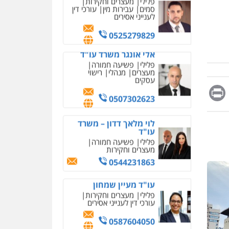
מחיקת כתבות מגוגל
0525279829
ודחיקת אזכורים שליליים
שירותים מקצועיים לעורכי
אלי אונגר משרד עו"ד
דין
פלילי
פשיעה חמורה
מעצרים
מנהלי
רישוי
0522508109
עסקים
אחסון אתרים
0507302623
מהירות
הגנה
גיבוי
תמיכה
שירותים מקצועיים
Messag
Print
Fa
E
לוי מלאך דדון – משרד
לעורכי דין
עו"ד
פלילי
פשיעה חמורה
מעצרים וחקירות
מרכז התחלה חדשה
0544231863
אסירים
עבירות מין
שירותים מקצועיים לעורכי
דין
עו"ד מעיין שמחון
פלילי
מעצרים וחקירות
0544500346
עורכי דין לענייני אסירים
מאיה בלום, עו"ס,
0587604050
טיפול ושיקום
טיפול בהתמכרויות
שירותים מקצועיים לעורכי
עו"ד שאדי כבהא
דין
פלילי
עורכי דין לענייני