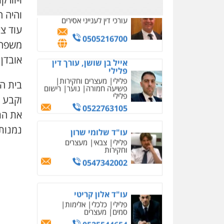
0526885006
והיה ח
עו"ד שלי גורביץ – לוי
עוד צי
משפט פלילי
פשיעה
משפחת
חמורה
מעצרים וחקירות
צבאי
תעבורה
אובדן
0544218336
בית ה
משרד עורכי דין חן ברוך
פלילי
דיני תעבורה
מעצרים
וקבע כ
וחקירות
את הת
0505078733
נמנות
עו"ד קארין לגטיוי
פלילי
פשיעה חמורה
מעצרים וחקירות
0507446995
משרד עורכי דין טאי
שרקי