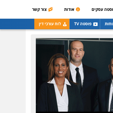
0507003001
סטה עסקים
אודות
צור קשר
מנשה, אלמוג – עורכי דין
וחות
פוסטה TV
לוח עורכי דין
פלילי
עבירות תנועה
צווארון לבן
תעבורה
עורכי
דין לענייני אסירים
מעצרים
וחקירות
0546470989
עו"ד אבי כהן
פלילי
פשיעה חמורה
קטינים
אלימות
סמים
עבירות מין
0523647066
ויקי שמואל – משרד עו"ד
פלילי
משפט פלילי
0528959600