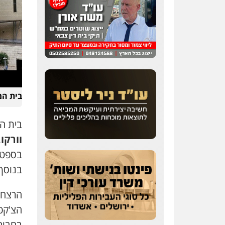
בית המ
בית המשפט
וורקו
,
בספטמבר
בנוסף, הנ
הרצח 
הצ'קפ
בחבורה