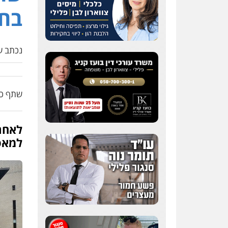
בח
נכתב על
שתף כת
לאחר
למאסר