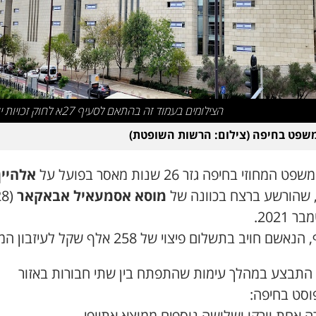
הצילומים בעמוד זה בהתאם לסעיף 27א לחוק זכויות יוצרים
שפט בחיפה (צילום: הרשות השופטת)
 המחוזי בחיפה גזר 26 שנות מאסר בפועל על
אלהיין
 שהורשע ברצח בכוונה של
מוסא אסמעאיל אבאקאר
 2021.
אשם חויב בתשלום פיצוי של 258 אלף שקל לעיזבון המנוח.
התבצע במהלך עימות שהתפתח בין שתי חבורות באזור
וסט בחיפה:
 אחת וורקו ושלושה נוספים ממוצא אתיופי.