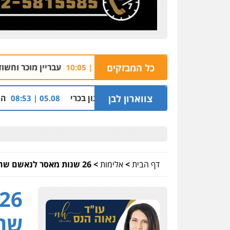
ע עבירות מין
כל המבזקים
עבריין מוכר וחשוד נוסף נעצרו על י
05.08 | 10:05
ימין בתיק נצרת וארגון בכרי
צווארון לבן
החשודים בפרשת הסת
05.08 | 08:53
דף הבית
>
אלימות
>
26 שנות מאסר לנאשם שהורשע ברצח אזרח סודני בחיפה
שהו