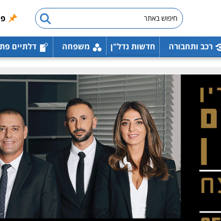
פו
רכב ותחבורה
חדשות נדל"ן
משפחה
דלתיים פת