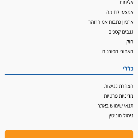
אלימות
מחאת הפרקליטים והסנגורים
אמצעי לחימה
יצאו לשעה מבית המשפט ועמדו בחוץ לאות הזדהות
ארכיון כתבות אמיר זוהר
עם השופטים
גנבים קטנים
הביקורת חוגגת
מבקר לשכת עורכי הדין בתביעה נגד "איכות
חוק
השלטון" בעידן עמית בכר
מאחורי הסורגים
נכנס לאינדקס
עו"ד חגי בנימין חצה את הקווים, מפרקליטות ת"א
כללי
למשרד פרטי חדש
לפני נקיטת צעדים
הצהרת נגישות
עורך דין נעצר בחשד לסחיטת ראש המועצה יאנוח
מדיניות פרטיות
ג'ת
תנאי שימוש באתר
חג שמח
ניהול מוניטין
כפר מנדא: עורך דין נעצר בחשד להחזקת שני אקדח
גלוק
די לאלימות