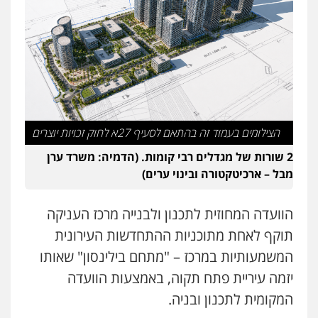
הצילומים בעמוד זה בהתאם לסעיף 27א לחוק זכויות יוצרים
2 שורות של מגדלים רבי קומות. (הדמיה: משרד ערן
מבל – ארכיטקטורה ובינוי ערים)
הוועדה המחוזית לתכנון ולבנייה מרכז העניקה
תוקף לאחת מתוכניות ההתחדשות העירונית
המשמעותיות במרכז – "מתחם בילינסון" שאותו
יזמה עיריית פתח תקוה, באמצעות הוועדה
המקומית לתכנון ובניה.