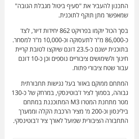
חנא בולוס – משרד עורכי דין
התכנון להעביר את "סעיף ביטול מגבלת הגובה"
פלילי
פשיעה חמורה
צווארון לבן
נזיקין
שמאפשר מתן תוקף לתוכנית.
0546661544
בסך הכול יוקמו בפרויקט 862 יחידות דיור, לצד
אלי אונגר משרד עו"ד
כ-86,000 מ"ר לתעסוקה וכ-10,000 מ"ר למסחר.
פלילי
פשיעה חמורה
מעצרים
מנהלי
רישוי
בתוכנית ישנם כ-23.5 דונם שיוקצו לטובת קריית
עסקים
0507302623
חינוך ולשימושים ציבוריים נוספים וכן כ-10 דונם
עבור שטח ציבורי פתוח.
עו"ד ד"ר איתן פינקלשטיין
כלכלי
הלבנת הון
חילוט
ייעוץ לעורכי דין
המתחם ממוקם באזור בעל נגישות תחבורתית
0507061374
גבוהה, בסמוך לציר ז'בוטינסקי, במרחק של כ-130
מטר מתחנת המטרו M3 המתוכננת במתחם
מצגר ושות', חברת עורכי דין
בילינסון וכ-200 מ' מציר הרכבת הקלה וממערך
נדל"ן / עסקים
משפחה
תעבורה
כלכלי
הוצאה לפועל
התחבורה הציבורית שפועל לאורך ציר ז'בוטינסקי.
0545402829