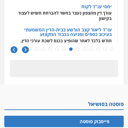
יחסי עו"ד לקוח
עורך דין מהצפון נעצר בחשד להברחת חשיש לעצור
בקישון
עו"ד ליאור קצב הורשע בבית-הדין המשמעתי
בעיכוב כספים ופגיעה בכבוד המקצוע
חודש בלבד לאחר שהופיע בכנס לשכת עורכי הדין,
קצב הורשע
10 מיליון
עורך-דין חשוד בהעלמת הכנסות והתחמקות ממס
רכישה
קטינים בסביבה מנוכרת
"ניכור הורי מכת מדינה": איך מתמודדים עם
ההשלכות ההרסניות של התופעה?
אלה המינויים
פוסטה בסושיאל
הוועדה לבחירת שופטים בחרה 26 שופטים ורשמים
נוספים
פייסבוק פוסטה
ראו הוזהרתם