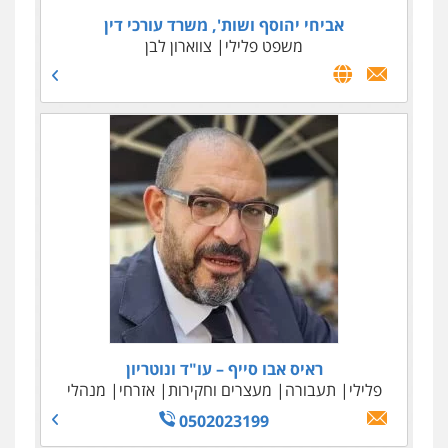
עו"ד ד"ר אבי שקד
אביחי יהוסף ושות', משרד עורכי דין
עבירות כלכליות
משפט פלילי
הלבנת הון
צווארון לבן
חילוטים
עבירות
פליליות
0544385337
ראיס אבו סייף – עו"ד ונוטריון
פלילי
תעבורה
מעצרים וחקירות
אזרחי
מנהלי
0502023199