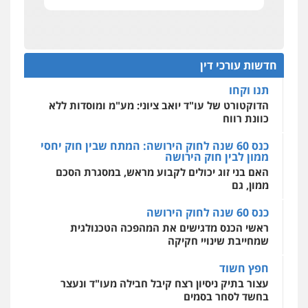
תביעות הגנת הפרטיות"
0522508109
מחוז מרכז לפני הכנסת
כנס תביעות ייצוגיות: הדילמה בין זכויות צרכנים
אחסון אתרים
להגנה על עסקים קטנים
חדשות עורכי דין
מהירות
הגנה
גיבוי
תמיכה
שירותים
מקצועיים לעורכי דין
תנו וקחו
הדוקטורט של עו"ד יואב ציוני: מע"מ ומוסדות ללא
כוונת רווח
מרכז התחלה חדשה
כנס 60 שנה לחוק הירושה: המתח שבין חוק יחסי
אסירים
עבירות מין
שירותים מקצועיים
ממון לבין חוק הירושה
לעורכי דין
האם בני זוג יכולים לקבוע מראש, במסגרת הסכם
0544500346
ממון, גם
כנס 60 שנה לחוק הירושה
ראשי הכנס מדגישים את המהפכה הטכנולגית
שמחייבת שינויי חקיקה
חפץ חשוד
עצור בתיק ניסיון רצח קיבל חבילה מעו"ד ונעצר
בחשד לסחר בסמים