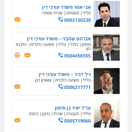
אבי אמר משרד עורכי דין
ניר קידר – צלם
פלילי
משפחה
אזרחי מסחרי
צילום עורכי דין
שירותים מקצועיים לעורכי
0502130230
דין
0504578527
אברהם שהבזי – משרד עורכי דין
מיסים
כלכלי
פלילי
פשיעה כלכלית
הלבנת
רונן הלל – מוניטין
הון
מחיקת כתבות מגוגל ודחיקת אזכורים
0504456555
שליליים
שירותים מקצועיים לעורכי דין
0522508109
גיל דביר – משרד עורכי דין
אחסון אתרים
פלילי
פשיעה כלכלית
צווארון לבן
מהירות
הגנה
גיבוי
תמיכה
שירותים
0506217771
מקצועיים לעורכי דין
עו"ד יאיר בן סימון
מרכז התחלה חדשה
פלילי
תעבורה
אזרחי
נזיקין
ביטוח
אסירים
עבירות מין
שירותים מקצועיים
0505719060
לעורכי דין
0544500346