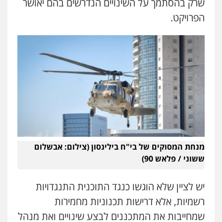
שרק בהסתמך על השינויים הנדרשים בהם יאושר
אבי אמר משרד עורכי דין
פלילי
משפחה
אזרחי מסחרי
הפרויקט.
0502130230
אברהם שהבזי – משרד עורכי דין
מיסים
כלכלי
פלילי
פשיעה כלכלית
הלבנת
הון
0504456555
גיל דביר – משרד עורכי דין
פלילי
פשיעה כלכלית
צווארון לבן
0506217771
מנחת המסוקים של בי"ח בילינסון (צילום: אבשלום
ששוני / פלאש 90)
עו"ד יאיר בן סימון
פלילי
תעבורה
אזרחי
נזיקין
ביטוח
יש לציין שלא הוגשו כנגד התוכנית התנגדויות
0505719060
רשמיות, אלא דרישות תכנוניות מחמירות
שמחייבות את המתכננים לבצע שינויים ואת מנהל