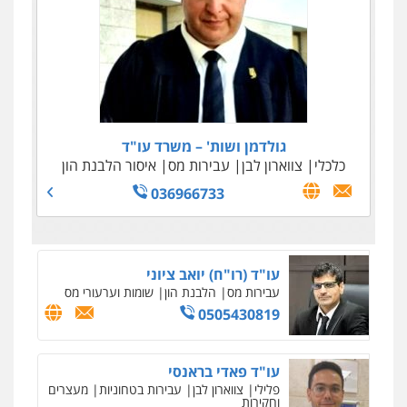
גולדמן ושות' – משרד עו"ד
כלכלי
צווארון לבן
עבירות מס
איסור הלבנת הון
036966733
עו"ד (רו"ח) יואב ציוני
עבירות מס
הלבנת הון
שומות וערעורי מס
0505430819
עו"ד פאדי בראנסי
פלילי
צווארון לבן
עבירות בטחוניות
מעצרים
וחקירות