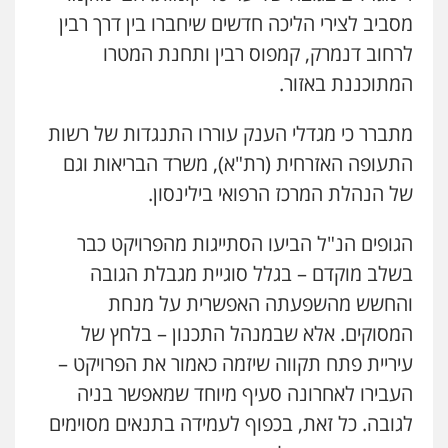
מסביב לצירי הליכה חדשים שיחברו בין דרך רבין
לרחוב דנמרק, קמפוס רבין ותחנת המטרו
המתוכננת באזור.
מתברר כי מגדלי הענק עוררו התנגדות של רשות
התעופה האזרחית (רת"א), משרד הבריאות וגם
של הנהלת המרכז הרפואי בילינסון.
עו"ד ד"ר איתן פינקלשטיין
הגופים הנ"ל הביעו הסתייגות מהפרויקט כבר
כלכלי
הלבנת הון
חילוט
ייעוץ לעורכי דין
בשלב מוקדם – בגלל סוגיית מגבלת הגובה
0507061374
והחשש מהשפעתה האפשרית על מנחת
המסוקים. אלא שבמנהל התכנון – בלחץ של
מצגר ושות', חברת עורכי דין
נדל"ן / עסקים
משפחה
תעבורה
כלכלי
עיריית פתח תקווה שיזמה כאמור את הפרויקט –
הוצאה לפועל
העבירו לאחרונה סעיף מיוחד שמאפשר בניה
0545402829
לגובה. כל זאת, בכפוף לעמידה בתנאים מסוימים