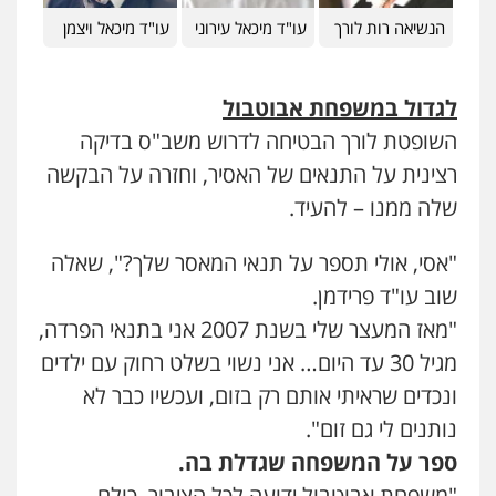
הנשיאה רות לורך
עו"ד מיכאל עירוני
עו"ד מיכאל ויצמן
עו"ד עינב יתח
פלילי
פשיעה חמורה
עורכי דין לענייני
לגדול במשפחת אבוטבול
אסירים
צבאי
0546364651
השופטת לורך הבטיחה לדרוש משב"ס בדיקה
רצינית על התנאים של האסיר, וחזרה על הבקשה
עו"ד עמית שלף
שלה ממנו – להעיד.
פלילי
פשיעה חמורה
עורכי דין לענייני
אסירים
סמים
0542068898
"אסי, אולי תספר על תנאי המאסר שלך?", שאלה
שוב עו"ד פרידמן.
אייל בן שושן, עורך דין פלילי
"מאז המעצר שלי בשנת 2007 אני בתנאי הפרדה,
פלילי
מעצרים וחקירות
פשיעה חמורה
נוער
רישום פלילי
מגיל 30 עד היום… אני נשוי בשלט רחוק עם ילדים
0522763105
ונכדים שראיתי אותם רק בזום, ועכשיו כבר לא
נותנים לי גם זום".
רעות כהן – משרד עורכי דין
ספר על המשפחה שגדלת בה.
פלילי
צווארון לבן
תעבורה
אסירים
מעצרים
וחקירות
"משפחת אבוטבול ידועה לכל הציבור, כולם