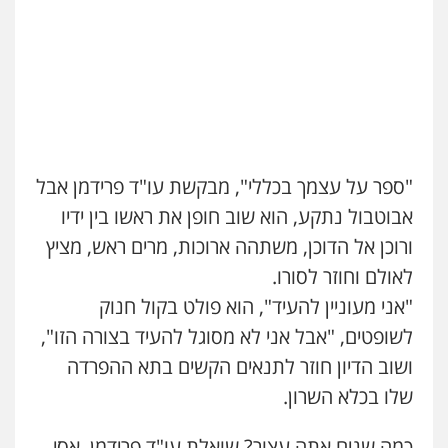
גיל פרידמן – משרד עו"ד
פלילי
צווארון לבן
מעצרים וחקירות
מחיקת
רישום פלילי
0503366733
עורך דין פלילי רובי גלבוע
"ספר על עצמך בכללי", מבקשת עו"ד פרידמן אבל
פלילי
פשיעה חמורה
צווארון לבן
תעבורה
0505537656
אבוטבול נתקע, הוא שוב חופן את ראשו בין ידיו
ורוכן אל הדוכן, משתהה ארוכות, מרים ראש, מציץ
לאולם וחוזר לסורו.
חנא בולוס – משרד עורכי דין
פלילי
פשיעה חמורה
צווארון לבן
נזיקין
"אני מעוניין להעיד", הוא פולט בקול חנוק
0546661544
לשופטים, "אבל אני לא מסוגל להעיד בצורה הזו",
ושוב הדיון חוזר לתנאים הקשים בתא ההפרדה
עו"ד קובי בן שעיה
שלו בכלא השרון.
פלילי
צווארון לבן
צבאי
0524040052
כמה שנים אתה עצור? שואלת עו"ד פרידמן, אסי