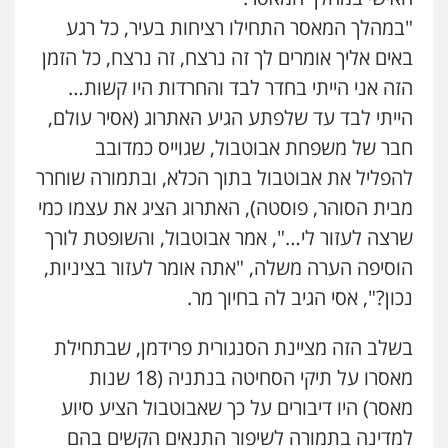
משפט פלילי
"במהלך המאסר התחילו רציחות בעיר, כל רגע
0545437431
באים אליך אומרים לך זה נרצח, זה נרצח, כל הזמן
הזה אני הייתי בחדר לבד והחרדות היו קשות…
עו"ד תומר בנישתי
פלילי
מעצרים וחקירות
צווארון לבן
פשיעה
הייתי לבד עד שלפתע הגיע האתרוג (אסיר עולם,
חמורה
חבר של משפחת אבוטבול, שגוייס כמדובב
0546657865
להפליל את אבוטבול בתוך הכלא, ובתמורה שוחרר
מבית הסוהר, פוסטה), האתרוג הציג את עצמו כמי
עו"ד שגיא אקו
פלילי
מעצרים וחקירות
סמים
עבירות מין
שרצה לעזור לי…", אמר אבוטבול, והשופטת לורך
עורכי דין לענייני אסירים
הוסיפה הערה משלה, "אתה אומר לעזור בציניות,
0525279829
נכון?", אסי הגיב לה בחיוך מר.
אלי אונגר משרד עו"ד
פלילי
פשיעה חמורה
מעצרים
מנהלי
רישוי
בשלב הזה מציינת הסנגורית פרידמן, שבתחילת
עסקים
מאסרו על תיקי הסחיטה בנתניה (18 שנות
0507302623
מאסר) היו דיבורים על כך שאבוטבול הציע סיוע
למדינה בתמורה לשיפור התנאים הקשים בהם
לוי מלאך דדון – משרד עו"ד