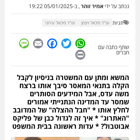
פלילי
פשיעה חמורה
אמצעי לחימה
נכתב על ידי
אמיר זוהר
, ב-05/01/2025 19:22
אלימות
עורכי דין לענייני אסירים
0528615306
תגיות
עו"ד מיכאל ויצמן
עו"ד מיכאל עירוני
עו"ד רועי אטיאס
sage
Facebook
Email
WhatsApp
Twitter
משפט פלילי
פשיעה חמורה
צווארון לבן
שתף כתבה עם
525043999
Print
חברים
עו"ד אסף כהן
פלילי
פשיעה חמורה
סמים והימורים
המשא ומתן עם המשטרה בניסיון לקבל
מעצרים וחקירות
הקלה בתנאי המאסר סיבך אותו ברצח
0526555488
משה עדס, אבל המידעים הסותרים
שמסר עד המדינה הנתנייתי אמורים
עורך דין תמיר אלטיט
לחלץ אותו * "חבל ההצלה" של המדובב
פלילי
תעבורה
"האתרוג" * איך זה לגדול כבן של פליקס
0545577862
אבוטבול? * עדות ראשונה בבית המשפט