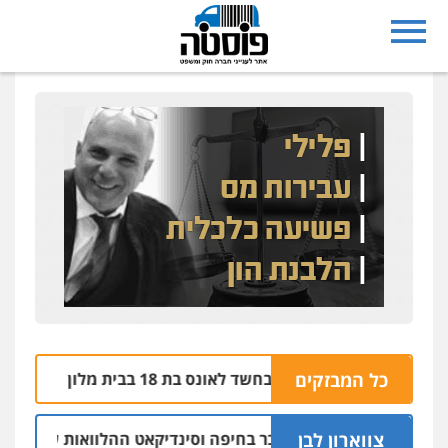
צר בחשד לאונס בת 18 בבית מלון
כל המבזקים
חש
06.08 | 21:59
צווארון לבן
יו"ר ש"ס לשעבר בחיפה וסינדיקאט ההלוואות של משפחת הרינג