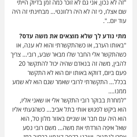
"זה לא נכון, אני גם לא זוכר כמה זמן בדיוק הייתי
עו"ד אריה פטר
שם אצלו, כי זה לא היה רלוונטי… מבחינתי זה היה
לשעבר סגן מנהל המחלקה הפלילית
בפרקליטות המדינה
עוד יום..".
0506217994
מתי נודע לך שלא מוצאים את משה עדס?
משרד עורכי דין פארס פלאח
"באותו הערב, או כשהתקשרתי והוא לא ענה, או
פלילי
צבאי
צווארון לבן והונאה
ביטוח לאומי
כשהתקשר אלי החבר שלו מבאר שבע, רובי… צריך
0549911449
להבין, משה זה בנאדם שהיה יכול להתקשר 20
פעם ביום, דווקא באותו יום הוא לא התקשר
עו"ד עידית שינו-אמיתי
בכלל… התקשרתי לרובי שאמר שגם הוא לא שמע
פלילי
עורכי דין לענייני אסירים
פשיעה
חמורה
מעצרים וחקירות
ממנו….
0507587013
"למחרת בבוקר רובי התקשר אלי או שאני אליו,
הוא ביקש לפגוש אותי בתל אביב… כשהגעתי אליו
עו"ד אביגדור פלדמן
הוא היה עם חבר או שניים באזור מלון טל, הוא
פלילי
אסירים
צווארון לבן
זכויות אדם
אזרחי
0505345826
שאל איפה הורדתי את משה… משם רובי נסע
אחרי לנתניה, ישבנו בקפה קינמון ברחוב רמז