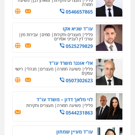
עסקים
0507302623
לוי מלאך דדון – משרד עו"ד
פלילי
פשיעה חמורה
מעצרים וחקירות
0544231863
עו"ד מעיין שמחון
פלילי
מעצרים וחקירות
עורכי דין לענייני
אסירים
0587604050
עו"ד שאדי כבהא
פלילי
עורכי דין לענייני אסירים
0525556970
עו"ד פאדי בראנסי