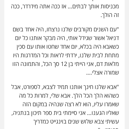
0526655833
מכניסות אותך לבתים… אז ככה אתה מידרדר, ככה
זה הולך.
עו"ד אורנת קמרון
פלילי
תעבורה
עורכי דין לענייני אסירים
"עם השנים מקורבים שלנו נרצחו, היה אחד בשם
משפחה
נוער
דניאל אשור שגידל אותי, היה מבקר אותנו כל יום
0505417090
כשאבא היה בכלא, יום אחד שחטו אותו עם סכין
מתחת לבית שלנו, ירדתי לראות וכל המדרגות היו
שני אלגרבלי – משרד עורכי דין
פלילי
עורכי דין לענייני אסירים
תעבורה
מלאות דם, אני הייתי בן 12 סך הכל, והתמונה הזו
0507120031
שמורה אצלי….
"אבא שלנו חינך אותנו תמיד לצבא, לספורט, אבל
עו"ד אייל אביטל
כשהוא הלך הכל הלך. אבא שלי, למרות כל מה
פלילי
פשיעה חמורה
מעצרים וחקירות
0544712201
שאמרו עליו, הוא לא רצה שנהיה במקום הזה
שאליו הגענו… אני סיימתי בית ספר תיכון בנתניה,
עשיתי צבא שלוש שנים בוינגייט כמדריך
עו"ד רונן בנדל
משפט פלילי
פשיעה חמורה
פלילי