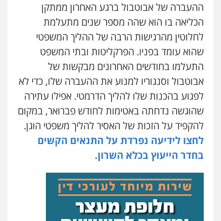
ההעברה של אבוטבול ברגע האחרון ממתקן
שחר מנדלמן, שלומציון גבאי מנדלמן
– משרד עורכי דין
הכליאה בו הוא שהה מספר שנים מתעלמת
פלילי
התמחות בייצוג בעבירות מין
לחלוטין מהרגישות הרבה של ההליך המשפטי
0505522334
שהוא עומד בפניו. הפרקליטות ובתי המשפט
התעלמו בחודשים האחרונים מבקשות של
עו"ד אלינור מתיתיה
אבוטבול וסנגוריו למנוע את ההעברה שלו, כדי לא
פלילי
תעבורה
צבאי
משפחה
0526577766
לפגוע בהכנות שלו להליך הדרמטי. אפילו עתירה
שהוגשה נדחתה באטימות לחודש פברואר, במקום
להקפיד על הזכות של האסיר להליך משפטי הוגן.
עו"ד עמית רוזנצויג
משפט פלילי
דיני תעבורה
לחצו לידיעה נפרדת על התנאים הקשים
0532700200
בחדר הייעוץ בכלא השרון.
עו"ד אור בן שאנן
פלילי
מעצרים וחקירות
0549199449