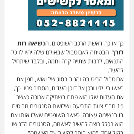
עו"ד מוחמד רחאל
פלילי
פשיעה חמורה
צווארון לבן
צבאי
מעצרים וחקירות
0502228917
כך או כך, ראשת הרכב השופטים, ה
נשיאה רות
בר ציון – אוזן משרד עורכי דין
פלילי
עבירות תנועה
תעבורה
פשיעה
לורך
, הבטיחה לאבוטבול שבאולם שלה יהיו לו כל
חמורה
0505258475
התנאים, לרבות שתייה קרה וחמה, ובלבד שיתחיל
להעיד.
אבוטבול הביט בה והגיב בסוג של יאוש, חפן את
עו"ד מוחמד סביחאת
פלילי
תעבורה
פשיעה כלכלית
ראשו בין ידיו ורכן אל דוכן העדים, מסתיר פניו. כך,
0525077716
את העדות שלו הוא פתח בשתיקה ארוכה כאשר
15 חברי צוות התביעה ושלושת הסנגורים מביטים
עו"ד יניב זוסמן
בו בנשימה עצורה. כאשר השופטים שאלו אותו אם
פלילי
כלכלי
פשיעה חמורה
מעצרים
וחקירות
הוא בכלל רוצה להשיב לאשמה, הסנגורים הדגישו
0525199949
בקול אחד, "הוא בוחר להשיב על האשמה".