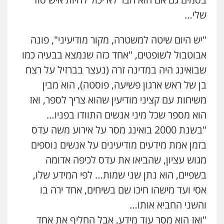
שלי…
עו"ד פאדי זועבי
פלילי
פשיעה חמורה
סמים
עורכי דין לענייני
"יש היום שיטה למשטרה, מקור מודיעיני", פונה
אסירים
תעבורה
אבוטבול לשופטים, "אחד כזה שנמצא בבעיה כמו
0506984757
שבואינג היה במדינה זרה (נעצר בברזיל על רצח
עו"ד אתנה אדרי
בן של ראש ארגון פשיעה, פוסטה), הוא מבין
פשיעה חמורה
כלכלי
פלילי
מעצרים
משיחות עם קציני מודיעין שהוא צריך לספר, ואז
וחקירות
עורכי דין לענייני אסירים
0502181995
הוא מספר שכל מיני אנשים התוודו בפניו…
"בשנת 2000 בואינג מסר על אירוע משה עדס
עו"ד גיורא זילברשטיין
בזמן אמת מידעים מודיעינים על אנשים נוספים
פלילי
פשיעה חמורה
מעצרים וחקירות
מגוש עציון, שהביאו את עדס לכיפה אדומה
0505212444
בשפיים, הוא נתן שני שמות… לפי המידע שלו,
אסי ועד מישהו חיכו שם בשיחים, אחד ירה בו
גיל פרידמן – משרד עו"ד
והשני החביא אותו…
פלילי
צווארון לבן
מעצרים וחקירות
מחיקת
רישום פלילי
"ואז הוא מסר עוד מידע, אבל החליף את אחד