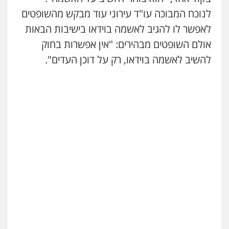
לנוכח המבוכה עו"ד עירוני עוד מבקש מהשופטים
עו"ד אמיר נאטור
לאפשר לו להגיב לאשמה בוידאו בישיבות הבאות
פלילי
פשיעה חמורה
צווארון לבן
מעצרים
אולם השופטים מבהירים: "אין אפשרות בחוק
0543326767
להשיב לאשמה בוידאו, רק על דוכן העדים".
עו"ד פאדי זועבי
פלילי
פשיעה חמורה
סמים
עורכי דין לענייני
אסירים
תעבורה
0506984757
עו"ד אתנה אדרי
פשיעה חמורה
כלכלי
פלילי
מעצרים
וחקירות
עורכי דין לענייני אסירים
0502181995
עו"ד גיורא זילברשטיין
פלילי
פשיעה חמורה
מעצרים וחקירות
0505212444