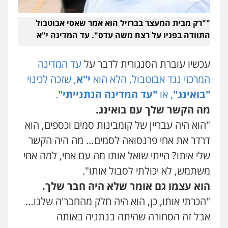
עו"ד אלינור מתיתיה
""רק מבית המעצר בברזיל הוא אמר שאסי אבוטבול
פלילי
תעבורה
צבאי
משפחה
התוודה בפניו על רצח משה עדס". עד המדינה י"א
0526577766
עכשיו עוברת הסנגורית לדבר על
עד המדינה
המרכזי נגד אבוטבול, הלא הוא
י"א
, שזכה לכינוי
עו"ד עמית רוזנצויג
משפט פלילי
דיני תעבורה
"בואינג"
, או
"עד המדינה הנתנייתי"
.
0532700200
מה הקשר שלך עם בואינג.
"הוא היה עבריין של קומבינות סמים וכספים, הוא
עו"ד אור בן שאנן
דרדר את אחי פרנסואה לסמים… מה היה הקשר
פלילי
מעצרים וחקירות
שלי איתו? הייתי שואל אותו מה עם אחי, למה אחי
0549199449
משתמש, לא יכולתי לסבול אותו".
הוא עצמו גם אומר שלא היה חבר שלך.
עו"ד מוחמד רחאל
"הכרתי אותו, כן, הוא היה חלק מהחבר'ה שלנו…
פלילי
פשיעה חמורה
צווארון לבן
צבאי
מעצרים וחקירות
אבל זה הסחורה שהיתה בנתניה באותה
0502228917