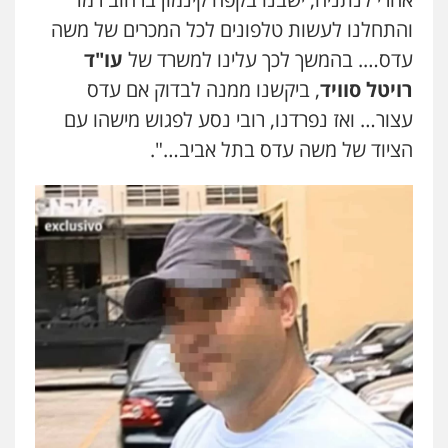
והתחלנו לעשות טלפונים לכל המכרים של משה
עו"ד נס בן נתן
פלילי
כלכלי
פשיעה חמורה
נוער
עדס…. בהמשך לכך עלינו למשרד של
עו"ד
0505555110
רויטל סוויד
, ביקשנו ממנה לבדוק אם עדס
עצור… ואז נפרדנו, רובי נסע לפגוש מישהו עם
אסף כרמונה – עורך דין פלילי
הציוד של משה עדס בתל אביב…".
פלילי
פשיעה חמורה
כלכלי
מעצרים
וחקירות
0522540777
עו"ד דניאל דרוביצקי
פלילי
משפחה
צבאי
0526409925
שחר מנדלמן, שלומציון גבאי מנדלמן
– משרד עורכי דין
פלילי
התמחות בייצוג בעבירות מין
0505522334