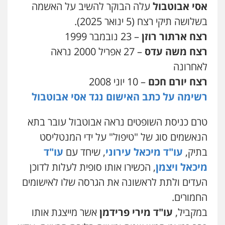
עו"ד אליה חן ברק
אסי אבוטבול
עלה הבוקר להשיב על האשמה
פלילי
פשיעה חמורה
ליווי וייצוג בחקירות
ומעצרים
אסירים
נוער
בשלושה תיקי רצח (5 ינואר 2025).
0525914163
רצח ארתור רוזן
– 23 נובמבר 1999
רצח משה עדס
– 27 אפריל 2000 נראה
עו"ד אריה פטר
לאחרונה
לשעבר סגן מנהל המחלקה הפלילית
בפרקליטות המדינה
רצח יורם חכם
– 10 יוני 2008
0506217994
רשימה על כתב האישום נגד אסי אבוטבול
משרד עורכי דין פארס פלאח
טרם כניסת השופטים נראה אבוטבול עובר בתא
פלילי
צבאי
צווארון לבן והונאה
ביטוח לאומי
הנאשמים סוג של "טיפול" על ידי המנטליסט
0549911449
בתיק,
עו"ד מיכאל עירוני
, שיחד עם
עו"ד
מיכאל ויצמן
, הכשירו אותו סופית לעלות לדוכן
עו"ד עידית שינו-אמיתי
העדים ולתת לראשונה את הגרסה שלו לאישומים
פלילי
עורכי דין לענייני אסירים
פשיעה
חמורה
מעצרים וחקירות
החמורים.
0507587013
במקביל,
עו"ד מירי פרידמן
אשר מייצגת אותו