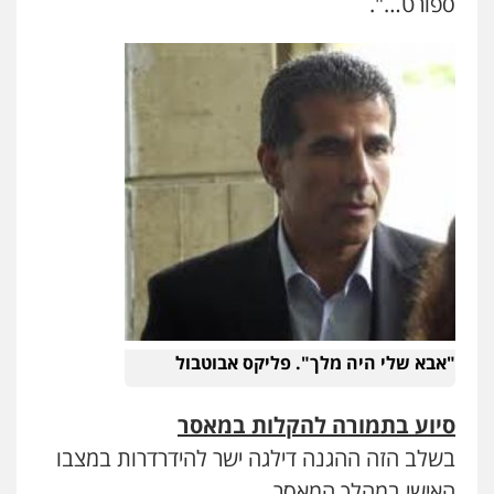
ספורט…".
0524282442
כבריאן, מזר – משרד עורכי דין
פלילי
מעצרים וחקירות
0543986802
עו"ד אבי כהן
פלילי
פשיעה חמורה
קטינים
אלימות
סמים
עבירות מין
0523647066
ויקי שמואל – משרד עו"ד
"אבא שלי היה מלך". פליקס אבוטבול
פלילי
משפט פלילי
0528959600
סיוע בתמורה להקלות במאסר
בשלב הזה ההגנה דילגה ישר להידרדרות במצבו
קורל קרוז – עורך דין פלילי
האישי במהלך המאסר.