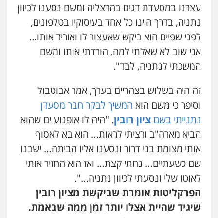
חליל ביאדי – משרד עורכי דין
עצרנו במסעדת דגים בהרצליה ומשם נסענו לכיוון
פלילי
דיני תעבורה
מעצרים וחקירות
נתניה, בדרך היינו כל אחד בעיסוקיו בטלפונים,
פשיעה חמורה
אסירים
0509636895
לפני שפיים הוא ביקש שאעצור לו ואוריד אותו…
אני שוב לא שאלתי למה, הורדתי אותו ומשם
עו"ד איהאב זבידאת
המשכתי לנתניה, לבד".
פלילי
פשיעה חמורה
ארגוני פשע
עבירות
המתה
עבירות מין
זה היה בשלוש בצהריים בערך, אמר אבוטבול
0509930581
וסיפר כי משם הוא
המשיך לבקר חבר מסעדן
נתנייתי בשם
ציון רובין
. "היה לו אופנוע ים שהוא
עו"ד יפעת שוורץ סיל
פלילי
תעבורה
הביא מארה"ב ורציתי לראות… הוא בא לאסוף
0523379525
אותי מצומת בני דרור ונסענו אליו הביתה… ישבנו
שם כשעתיים… נחתי קצת… ואז הוא החזיר אותי
עו"ד אליה חן ברק
לאוטו שלי ונסעתי לכיוון נתניה…".
פלילי
פשיעה חמורה
ליווי וייצוג בחקירות
ומעצרים
אסירים
נוער
הפרקליטות אומרת שביקשת מציון רובין
0525914163
שיגיד שהיית אצלו יותר זמן ממה שבאמת.