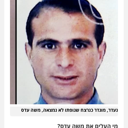
עו"ד ד"ר איתן פינקלשטיין
כלכלי
הלבנת הון
חילוט
ייעוץ לעורכי דין
0507061374
עו"ד קארין לגטיוי
פלילי
פשיעה חמורה
מעצרים וחקירות
0507446995
עו"ד אלינור טל
עבירות פליליות
משפט מנהלי
עתירות
אסירים
ועדות שחרורים
0523823782
עו"ד רויטל סבג שקד
פלילי
פשיעה חמורה
אמצעי לחימה
אלימות
עורכי דין לענייני אסירים
נעדר, מוגדר כנרצח שגופתו לא נמצאה, משה עדס
0528615306
מי העלים את משה עדס?