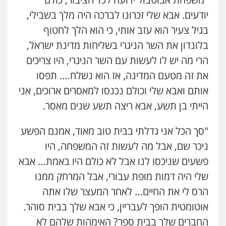
0506277425
יודעים. אבא שלי זכרונו לברכה היה מלך בשבילי,
בגיל צעיר הוא עזב אותי, כי הוא הלך לחטוף
עו"ד מאור שגב
בלונדון את השר הניגרי בשליחות מדינת ישראל,
פלילי
פשיעה חמורה
מעצרים וחקירות
הרי מה יש לו לעשות עם השר הניגרי, היו צריכים
0546680127
את זה מטעם המדינה, אז הוא נשלח…. תפסו
אותם ואבא שלי וכולם נכנסו למאסרים ארוכים, אני
עו"ד נעם שביט
פלילי
פשיעה חמורה
מיסים
הלבנת הון
הייתי בן תשע, אבא ריצה תשע שנים מאסר.
פסיכיאטריה משפטית
0506216048
"סך הכל אני גדלתי בבית טוב מאוד, אמנם הפשע
ניכר שם, אבל מה לעשות זה המשפחה, היו
עו"ד דותן דניאלי
פשעים שניכסו לנו אבל לא כולם היו באמת… אבא
פלילי
פשיעה חמורה
צווארון לבן
פשיעה
כלכלית
עורכי דין לענייני אסירים
נוער
שלי היה דמות מופת עבורי, אבל המרחק ממנו
0542442982
הרס לי את החיים… לאחר המעצר שלו אתה
אוטומטית הופך לעבריין, כי אבא שלך בבית סוהר.
עו"ד יצחק איצקוביץ'
החברים שלך בבית ספר? האימהות שלהם לא
פלילי
פשיעה חמורה
צווארון לבן