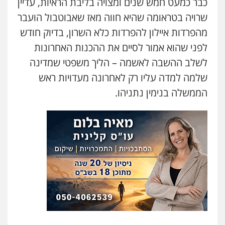
כבר כמעט חמש שנים ומצויה בליבת הראיות, עדיין
עו"ד אביגדור פלדמן
שרויה בטראומה שהיא חווה מאז שאבוטבול הועבר
פלילי
אסירים
צווארון לבן
זכויות אדם
אזרחי
מהפרדות איילון להפרדות כלא השרון, בדיוק חודש
0505345826
לפני שהוא אמור לסיים את ההכנות האחרונות
לשלב ההשבה לאשמה – הליך משפטי שמדינה
עו"ד נס בן נתן
שלמה למדה עליו רק לאחרונה מעדויות ראש
פלילי
כלכלי
פשיעה חמורה
נוער
0505555110
הממשלה בנימין נתניהו.
אסף כרמונה – עורך דין פלילי
פלילי
פשיעה חמורה
כלכלי
מעצרים
וחקירות
0522540777
עו"ד דניאל דרוביצקי
פלילי
משפחה
צבאי
0526409925