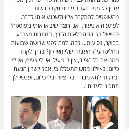
עדיין לא מגיב, ועו"ד עירוני מקבל רשות
מהשופטים להתקרב אליו ולשכנע אותו לדבר.
עו"ד אורי רינצקי
פלילי
כלכלי
ניהול משפטים
לפתע הוא ניעור, "אני רוצה שיביאו אותי ב'פוסטה'
0506216813
ספיישל בלי כל התלאות הדרך, המתנות מארבע
בבוקר, נסיעות… למה, למה לפני שלושה שבועות
עו"ד אייל אוחיון
החליטו על ההעברה שלי מאיילון? בדרך לקחו
פלילי
עורכי דין לענייני אסירים
מעצרים
וחקירות
ממני את כל הציוד, אין לי מעיל, אין לי צעיף, אין לי
0523602602
כלום. באיילון ממש התעללו בי, אבל לשרון הגעתי
ונזרקתי לתא מבודד בלי ציוד ובלי כלום, ועכשיו לך
עו"ד אשרף שחאדה
תתכונן לעדות".
פלילי
פשיעה חמורה
מעצרים וחקירות
תעבורה
0549535659
עו"ד זקי אלעברה
פלילי
פשיעה חמורה
עורכי דין לענייני אסירים
0559600005