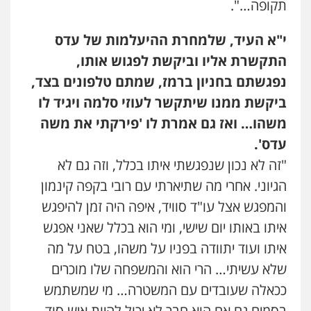
תקופה…".
בר ציון – אוזן משרד עורכי דין
י"א העיד, שלמחרת ההיעלמות של עדס
פלילי
עבירות תנועה
תעבורה
פשיעה
חמורה
התקשרת אליו וביקשת לפגוש אותו,
0505258475
נפגשתם בחניון ברמז, שמתם טלפונים בצד,
ביקשת ממנו שיתקשר לעוזי סלמה ויגיד לו
עו"ד מוחמד סביחאת
משהו… ואז גם אמרת לו 'פירקתי את משה
פלילי
תעבורה
פשיעה כלכלית
עדס'.
0525077716
"זה לא נכון שנפגשתי איתו בכלל, וזה גם לא
הגיוני. אחרי מה שתיארתי עם רובי בקפה קינמון
עו"ד יניב זוסמן
פלילי
כלכלי
פשיעה חמורה
מעצרים
והמפגש אצל עו"ד סוויד, איפה היה זמן להיפגש
וחקירות
איתו באותו יום שישי, ומי הוא בכלל שאני אפגש
0525199949
איתו ועוד יתוודה בפניו על משהו, בטח על מה
שלא עשיתי… הרי הוא והמשפחה שלו מוכרים
עו"ד אמיר נאטור
פלילי
פשיעה חמורה
צווארון לבן
מעצרים
ככאלה שעובדים עם המשטרה… מי שמשתמש
0543326767
בסמים גם אם הוא חבר לא יכול להיות איש סוד