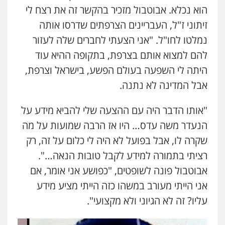
פלילי
פשיעה חמורה
מעצרים וחקירות
הוא נכלא. אבוטבול מזכיר בהקשר זה את רצח לי
0544231863
זיתוני ז"ל, העבריינים הצרפתים שדרסו אותה
נמלטו לחו"ל. "אני הצעתי לחברים שלה לעזור
עו"ד מעיין שמחון
להם למצוא אותם בצרפת, בתקופה ההיא עוד
פלילי
מעצרים וחקירות
עורכי דין לענייני
אסירים
היתה לי השפעה בעולם הפשע, בישראל וצרפת,
0587604050
אבל המדינה לא נתנה.
"אותו הדבר היה עם ההצעה שלי להביא מידע על
עו"ד שאדי כבהא
פלילי
עורכי דין לענייני אסירים
הנעדר משה עדס… היו אז הרבה שמועות על מה
0525556970
שקרה לו, אבל בפועל לא היה לי כלום על זה, רק
רציתי בתמורה למידע לקבל טובות הנאה…".
עו"ד פאדי בראנסי
אבוטבול פונה לשופטים, "כפושע אני אומר, אם
פלילי
צווארון לבן
עבירות בטחוניות
מעצרים
וחקירות
אני הייתי מעורב במשהו כזה הייתי מציע מידע
0524122241
עליו? זה לא הגיוני ולא מקצועי".