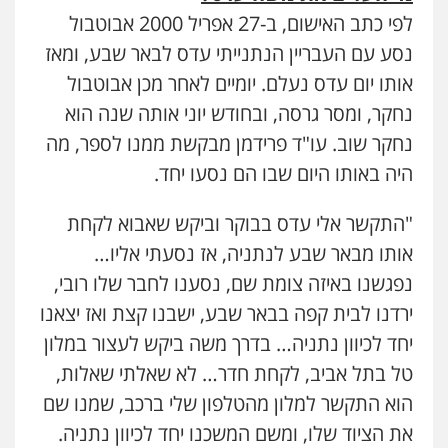
עו"ד רועי אטיאס
לפי כתב האישום, ב-27 אפריל 2000 אבוטבול
משפט פלילי
פשיעה חמורה
צווארון לבן
נסע עם העבריין הנתנייתי עדס לבאר שבע, ומאז
525043999
אותו יום עדס נעלם. יומיים לאחר מכן אבוטבול
נחקר, ומסר גרסה, ובחודש יוני אותה שנה הוא
עו"ד אסף כהן
פלילי
פשיעה חמורה
סמים והימורים
נחקר שוב. עו"ד פרידמן מבקשת ממנו לספר, מה
מעצרים וחקירות
היה באותו היום שבו הם נסעו יחד.
0526555488
"התקשר אלי עדס בבוקר וביקש שאבוא לקחת
עורך דין תמיר אלטיט
אותו מבאר שבע לנתניה, אז נסעתי אליו…
פלילי
תעבורה
נפגשנו באיזה צומת שם, נסענו לחבר שלו רובי,
0545577862
ירדנו לבית קפה בבאר שבע, ישבנו קצת ואז יצאנו
יחד לכיוון נתניה… בדרך משה ביקש לעצור במלון
עו"ד דרוויש נאשף
טל בתל אביב, לקחת חדר… לא שאלתי שאלות,
פלילי
פשיעה חמורה
זכויות אדם
0527448141
הוא התקשר למלון מהטלפון שלי ברכב, שמנו שם
את הציוד שלו, ומשם המשכנו יחד לכיוון נתניה.