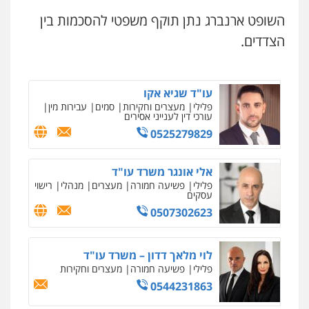
עו"ד תומר בנישתי
השופט ארנברג נתן תוקף משפטי להסכמות בין
פלילי
מעצרים וחקירות
צווארון לבן
פשיעה
חמורה
הצדדים.
0546657865
עו"ד שגיא אקו
פלילי
מעצרים וחקירות
סמים
עבירות מין
עורכי דין לענייני אסירים
0525279829
אלי אונגר משרד עו"ד
פלילי
פשיעה חמורה
מעצרים
מנהלי
רישוי
עסקים
0507302623
לוי מלאך דדון – משרד עו"ד
פלילי
פשיעה חמורה
מעצרים וחקירות
0544231863