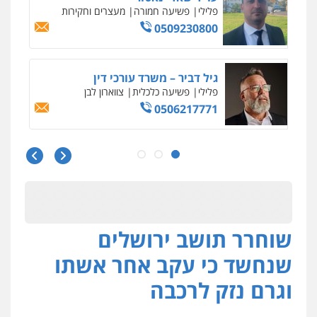
פלילי
כלכלי
עורכי דין לענייני אסירים
0525060666
גיא זהבי משרד עורכי דין
פלילי
משפחה
503456449
עו"ד איהאב ג'לג'ולי
פלילי
מעצרים וחקירות
עורכי דין לענייני
אסירים
0505216700
שוחרר תושב ירושלים
אייל בן שושן, עורך דין פלילי
פלילי
מעצרים וחקירות
פשיעה חמורה
שנחשד כי עקב אחר אשתו
נוער
רישום פלילי
0522763105
וגרם נזק לרכבה