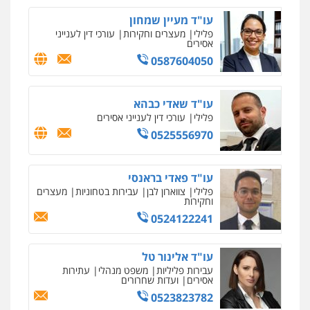
עו"ד מעיין שמחון
פלילי
מעצרים וחקירות
עורכי דין לענייני
אסירים
0587604050
עו"ד שאדי כבהא
פלילי
עורכי דין לענייני אסירים
0525556970
עו"ד פאדי בראנסי
פלילי
צווארון לבן
עבירות בטחוניות
מעצרים
וחקירות
0524122241
עו"ד אלינור טל
עבירות פליליות
משפט מנהלי
עתירות
אסירים
ועדות שחרורים
0523823782
איומים כתובים
ניר קידר – צלם