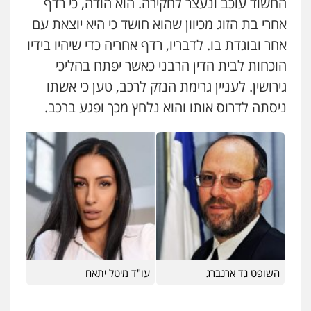
החשוד עוכב ונעצר לחקירה. הוא הודה, כי רדף
עו"ד רונן בנדל
אחרי בת הזוג מכיוון שהוא חושד כי היא יוצאת עם
משפט פלילי
פשיעה חמורה
פלילי
אייל בן שושן, עורך דין פלילי
0524282442
פלילי
מעצרים וחקירות
פשיעה חמורה
אחר ובוגדת בו. לדבריו, רדף אחריה כדי שיהיו בידיו
נוער
רישום פלילי
הוכחות לבית הדין הרבני כאשר יפתח בהליכי
0522763105
גירושין. לעניין גרימת הנזק לרכב, טען כי אשתו
כבריאן, מזר – משרד עורכי דין
פלילי
מעצרים וחקירות
ניסתה לדרוס אותו והוא נלחץ מכך ופגע ברכב.
עו"ד שלומי שרון
0543986802
פלילי
צבאי
מעצרים וחקירות
0547342002
עו"ד בועז קניג
פלילי
משפחה
כלכלי
צבאי
עו"ד אלון קריטי
0507003001
פלילי
כלכלי
אלימות
סמים
מעצרים
0525544654
מנשה, אלמוג – עורכי דין
פלילי
עבירות תנועה
צווארון לבן
תעבורה
עורכי דין לענייני אסירים
מעצרים וחקירות
עו"ד דפנה לביא
השופט גד ארנברג
עו"ד מיטל יתאח
0546470989
משפחה
גישור
0507206063