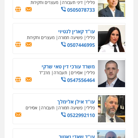
פלילי
פשע חמור
תעבורה
צבא
מעצרים
וחקירות
0542255161
גל דהן – משרד עורך דין פלילי
פלילי
פשיעה חמורה
סמים
מעצרים
וחקירות
0544723840
עו"ד ראוף נג'אר
פלילי
עורכי דין לענייני אסירים
מעצרים
סמים
רכוש
0548009246
דוד אפרים משרד עורכי דין
פלילי
צווארון לבן
מס הכנסה
מע"מ
0506209859
עדי כרמלי – חברת עו"ד