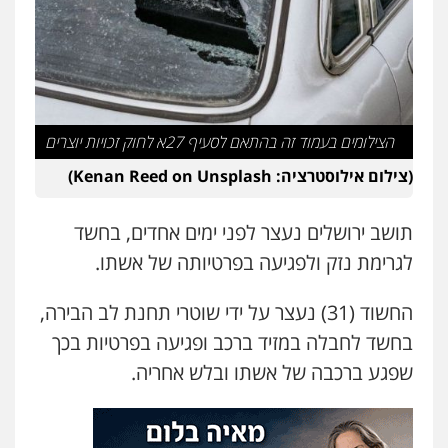
עו"ד אסף דוק
פלילי
עבירות מין
סמים והימורים
פשיעה
חמורה
חקירות ומעצרים
צווארון לבן והונאה
0526885006
עו"ד שלי גורביץ – לוי
משפט פלילי
פשיעה חמורה
מעצרים
הצילומים בעמוד זה בהתאם לסעיף 27א לחוק זכויות יוצרים
וחקירות
צבאי
תעבורה
(צילום אילוסטרציה: Kenan Reed on
Unsplash
)
0544218336
תושב ירושלים נעצר לפני ימים אחדים, בחשד
משרד עורכי דין חן ברוך
לגרימת נזק ולפגיעה בפרטיותה של אשתו.
פלילי
דיני תעבורה
מעצרים וחקירות
0505078733
החשוד (31) נעצר על ידי שוטרי תחנת לב הבירה,
בחשד לחבלה במזיד ברכב ופגיעה בפרטיות בכך
עו"ד קארין לגטיוי
שפגע ברכבה של אשתו ובלש אחריה.
פלילי
פשיעה חמורה
מעצרים וחקירות
0507446995