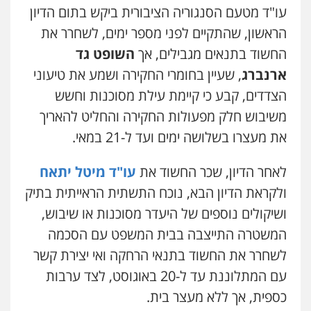
עו"ד אבי כהן
עו"ד מטעם הסנגוריה הציבורית ביקש בתום הדיון
פלילי
פשיעה חמורה
קטינים
אלימות
עו"ד זוהר ארבל
הראשון, שהתקיים לפני מספר ימים, לשחרר את
סמים
עבירות מין
פלילי
פשיעה חמורה
מעצרים וחקירות
0523647066
החשוד בתנאים מגבילים, אך
השופט גד
קטינים
0538788878
ארנברג
, שעיין בחומרי החקירה ושמע את טיעוני
ויקי שמואל – משרד עו"ד
הצדדים, קבע כי קיימת עילת מסוכנות וחשש
פלילי
משפט פלילי
עו"ד אסף דוק
משיבוש חלק מפעולות החקירה והחליט להאריך
0528959600
פלילי
עבירות מין
סמים והימורים
פשיעה
חמורה
חקירות ומעצרים
צווארון לבן והונאה
את מעצרו בשלושה ימים ועד ל-21 במאי.
0526885006
לאחר הדיון, שכר החשוד את
עו"ד מיטל יתאח
קורל קרוז – עורך דין פלילי
משפט פלילי
ולקראת הדיון הבא, נוכח התשתית הראייתית בתיק
0545437431
ושיקולים נוספים של היעדר מסוכנות או שיבוש,
המשטרה התייצבה בבית המשפט עם הסכמה
עו"ד עלי סעדי
לשחרר את החשוד בתנאי הרחקה ואי יצירת קשר
פלילי
פשיעה חמורה
ליווי וייצוג בחקירות
ומעצרים
עם המתלוננת עד ל-20 באוגוסט, לצד ערבות
0508824984
כספית, אך ללא מעצר בית.