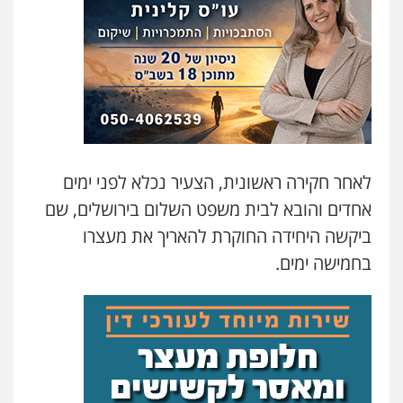
משרד עורכי דין טאי שרקי
פלילי
אסירים
תעבורה
מרב"ד
0547556464
עו"ד אילן אלימלך
פלילי
פשיעה חמורה
תעבורה
אסירים
0522992110
לאחר חקירה ראשונית, הצעיר נכלא לפני ימים
אחדים והובא לבית משפט השלום בירושלים, שם
עו"ד שאדי נאטור
ביקשה היחידה החוקרת להאריך את מעצרו
פלילי
פשיעה חמורה
מעצרים וחקירות
בחמישה ימים.
0509230800
גיל דביר – משרד עורכי דין
פלילי
פשיעה כלכלית
צווארון לבן
0506217771