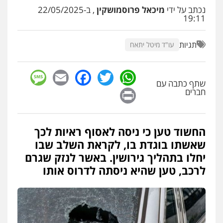
עו"ד שלומי שרון
נכתב על ידי
מיכאל פרוסמושקין
, ב-22/05/2025
פלילי
צבאי
מעצרים וחקירות
19:11
0547342002
תגיות
עו"ד מיטל יתאח
עו"ד אלון קריטי
פלילי
כלכלי
אלימות
סמים
מעצרים
sage
Facebook
Email
WhatsApp
Twitter
0525544654
שתף כתבה עם
Print
חברים
עו"ד דפנה לביא
משפחה
גישור
החשוד טען כי ניסה לאסוף ראיות לכך
0507206063
שאשתו בוגדת בו, לקראת השלב שבו
יחלו בתהליך גירושין. באשר לנזק שגרם
לרכב, טען שהיא ניסתה לדרוס אותו
עו"ד זוהר ארבל
פלילי
פשיעה חמורה
מעצרים וחקירות
קטינים
0538788878