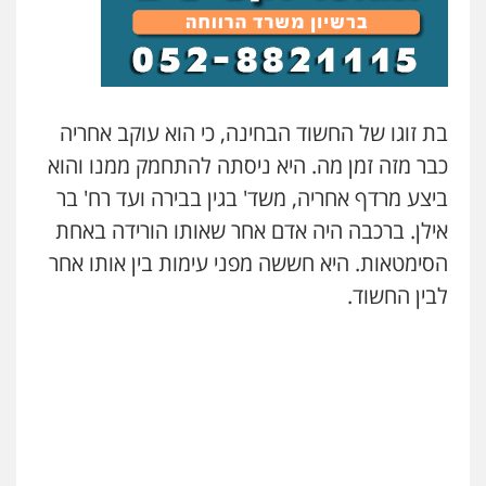
סלימאן אבו שעירה – משרד עורכי דין
פלילי
בטחוני
צבאי
נזיקין
0547780927
בת זוגו של החשוד הבחינה, כי הוא עוקב אחריה
עו"ד אסף גונן
כבר מזה זמן מה. היא ניסתה להתחמק ממנו והוא
פלילי
פשע חמור
תעבורה
צבא
מעצרים
וחקירות
ביצע מרדף אחריה, משד' בגין בבירה ועד רח' בר
0542255161
אילן. ברכבה היה אדם אחר שאותו הורידה באחת
הסימטאות. היא חששה מפני עימות בין אותו אחר
גל דהן – משרד עורך דין פלילי
פלילי
פשיעה חמורה
סמים
מעצרים
לבין החשוד.
וחקירות
0544723840
עו"ד ראוף נג'אר
פלילי
עורכי דין לענייני אסירים
מעצרים
סמים
רכוש
0548009246