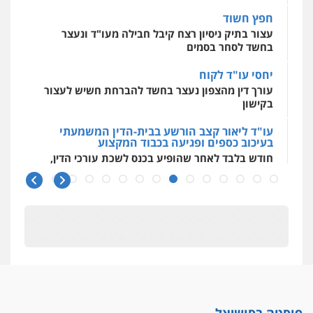
0544500346
חפץ חשוד
עצור בתיק ניסיון רצח קיבל חבילה מעו"ד ונעצר
בחשד לסחר בסמים
יחסי עו"ד לקוח
עורך דין מהצפון נעצר בחשד להברחת חשיש לעצור
בקישון
עו"ד ליאור קצב הורשע בבית-הדין המשמעתי
בעיכוב כספים ופגיעה בכבוד המקצוע
חודש בלבד לאחר שהופיע בכנס לשכת עורכי הדין,
קצב הורשע
10 מיליון
עורך-דין חשוד בהעלמת הכנסות והתחמקות ממס
רכישה
קטינים בסביבה מנוכרת
"ניכור הורי מכת מדינה": איך מתמודדים עם
ההשלכות ההרסניות של התופעה?
פוסטה בסושיאל
אלה המינויים