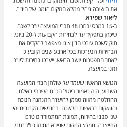
חימי
ועל רקע המשבר העמוק בו נתונה הלשכה.
את הישיבה ניהל ממלא המקום הזמני של היו"ר,
ליאור שפירא
.
ב-15 במרס יבחרו 48 חברי המועצה יו"ר לשכה
שיכהן בתפקיד עד לבחירות הקבועות ל-20 ביוני.
חוק לשכת עורכי הדין אינו מאפשר להקדים את
הבחירות הנערכות בכל ארבע שנים וקובע כי
לאחר התפטרות יושב הראש, ייערכו בחירות ליו"ר
זמני במועצה.
הנושא הראשון שעמד על שולחן חברי המועצה
השבוע, היה כאמור ביטול הכנס השנתי באילת.
ההחלטה מהווה סממן להיעדר ההנהגה הנוכחי
והוואקום בראשות הלשכה. בחודשים הקרובים יהיו
שני סבבי בחירות, תמונת המתמודדים טרם
התייצבה, ממלא המקום שפירא מסומן כיו"ר זמני,