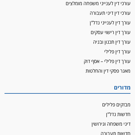
עורכי דין לענייני משפחה מומלצים
על המידתיות
ביה"ד המשמעתי ביטל השעיה לצמיתות של
עורכי דין דיני תעבורה
עורכת-דין שהביעה שמחה ב-7 באוקטובר
עורך דין לענייני נדל"ן
אשם
עורך דין רישוי עסקים
עו"ד הלל בבייב הורשע בהונאת עשרות לקוחות,
עורך דין תכנון ובניה
ההסדר: 7-9 שנות מאסר
עורך דין פלילי
דין ומקרקעין
עורך דין פלילי – אסף דוק
עורך דין ברמת השרון נחקר בחשד למרמה בעסקת
נדל"ן
מאגר פסקי דין והחלטות
"אני מכינה 5-6 ג'וינטים ביום"
תובעת משטרתית פוטרה בחשד לעישון סמים
מדורים
שנחשף בפעילות בלשים בטלגרם
לא בכל יום
מבזקים פלילים
עו"ד שרון נהרי חיתן את בנו הבכור דניאל
חדשות נדל"ן
הכנסת אישרה
דיני משפחה וגירושין
הגבלת שכר טרחה בייצוג נכי צה"ל ונפגעי פעולות
חדשות תעבורה
איבה