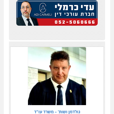
גולדמן ושות' – משרד עו"ד