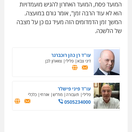
המועד פסח, המועד האחרון להגיש מועמדויות
הוא לא עוד הרבה זמן", אומר גורם במועצה.
המשך זמן הדמדומים הזה מעיד גם כן על מצבה
של הלשכה.
עו"ד רן כהן רוכברגר
דיני צבא
פלילי
צווארון לבן
ניר קידר – צלם
צילום עורכי דין
שירותים מקצועיים לעורכי
דין
עו"ד פיני פישלר
0504578527
פלילי
תעבורה
מח"ש
אזרחי
כלכלי
0505234000
רונן הלל – מוניטין
מחיקת כתבות מגוגל ודחיקת אזכורים
שליליים
שירותים מקצועיים לעורכי דין
0522508109