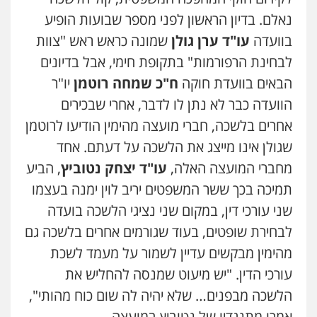
נאלם. בדיון הראשון לפני מספר שבועות הופיע
בוועדה
עו"ד ערן גולן
שמונה כראש ראש "צוות
לבחינת הרפורמות" בתקופת חימי, אבל בדיונים
הבאים בוועדת חוקה
ח"כ שמחה רוטמן
יו"ר
הוועדה כבר לא נתן לו לדבר, אחרי שבכירים
אחרים בלשכה, חברי מועצה מהימין הודיעו לרוטמן
שגולן אינו מייצג את הלשכה על דעתם. אחד
מחברי המועצה האלה,
עו"ד יצחק נטוביץ
, הביע
תמיכה בכך ששר המשפטים יריב לוין ימנה בעצמו
שני עורכי דין, במקום שני נציגי הלשכה בועדה
לבחירת שופטים, בעוד שגורמים אחרים בלשכה גם
מהימין מבקשים עדיין לשמור על מעמד לשכת
עורכי הדין. "יש מיעוט שמנסה להחליש את
הלשכה מבפנים… שלא יהיה לה שום כוח מהותי",
אמרו מתנגדיו של נטוביץ במועצה.