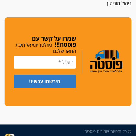
ניהול מוניטין
כפר מנדא: עורך דין נעצר בחשד להחזקת שני אקדח
גלוק
די לאלימות
פאנל הלשכה על האלימות: "כישלון שמתחיל בחינוך
ונגמר במשטרה"
שמרו על קשר עם
פוסטה!!!
ניוזלטר יומי אל תיבת
מנכ"ל עכשיו
הדואר שלכם
בימ"ש מחוזי: החלטת עמית בכר לדחות מינוי מנכ"ל
חדש ללשכה אינה סבירה
משפחה ופוליטיקה
עו"ד גלעד מנשה ויאיר בכורו חגגו בר מצווה, שרי
הליכוד הפציצו
אתיקה בהקפאה
הקדנציה החוקית של ועדות האתיקה הסתיימה
והלשכה מצאה פתרון מאולתר
הזעקה
עשרות עורכי דין הפגינו בחיפה: "דמנו אינו הפקר,
© כל הזכויות שמורות פוסטה
דורשים הגנה וביטחון"