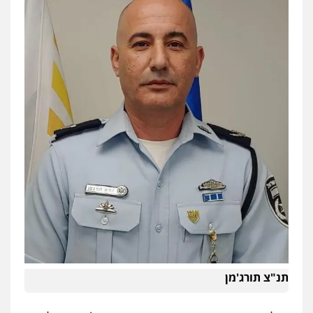
תנ"צ תורג'מן