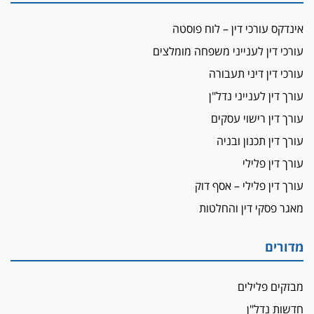
מאסר בפועל לעו"ד מהצפון שהגיש תביעות
אינדקס עורכי דין – לוח פוסטה
פיקטיביות בשם פלסטינים
עורכי דין לענייני משפחה מומלצים
על המידתיות
ביה"ד המשמעתי ביטל השעיה לצמיתות של
עורכי דין דיני תעבורה
עורכת-דין שהביעה שמחה ב-7 באוקטובר
עורך דין לענייני נדל"ן
אשם
עורך דין רישוי עסקים
עו"ד הלל בבייב הורשע בהונאת עשרות לקוחות,
עורך דין תכנון ובניה
ההסדר: 7-9 שנות מאסר
עורך דין פלילי
דין ומקרקעין
עורך דין פלילי – אסף דוק
עורך דין ברמת השרון נחקר בחשד למרמה בעסקת
נדל"ן
מאגר פסקי דין והחלטות
"אני מכינה 5-6 ג'וינטים ביום"
תובעת משטרתית פוטרה בחשד לעישון סמים
מדורים
שנחשף בפעילות בלשים בטלגרם
לא בכל יום
מבזקים פלילים
עו"ד שרון נהרי חיתן את בנו הבכור דניאל
חדשות נדל"ן