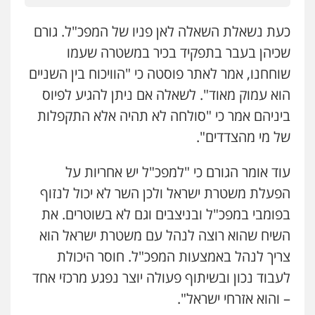
כעת נשאלת השאלה לאן פניו של המפכ"ל. גורם
שכיהן בעבר בתפקיד בכיר במשטרה שעמו
שוחחנו, אמר לאתר פוסטה כי "הוויכוח בין השניים
הוא עמוק מאוד". לשאלה אם ניתן להגיע לפיוס
ביניהם אמר כי "סולחה לא תהיה אלא התקפלות
של מי מהצדדים".
ניר קידר – צלם
עוד אומר הגורם כי "למפכ"ל יש אחריות על
צילום עורכי דין
שירותים מקצועיים לעורכי
דין
הפעלת משטרת ישראל ולכן השר לא יכול לנזוף
0504578527
בפומבי במפכ"ל ובניצבים וגם לא בשוטרים. את
השיח שהוא רוצה לנהל עם משטרת ישראל הוא
רונן הלל – מוניטין
צריך לנהל באמצעות המפכ"ל. חוסר היכולת
מחיקת כתבות מגוגל ודחיקת אזכורים
שליליים
שירותים מקצועיים לעורכי דין
לעבוד נכון ובשיתוף פעולה יוצר נפגע מרכזי אחד
0522508109
– והוא אזרחי ישראל".