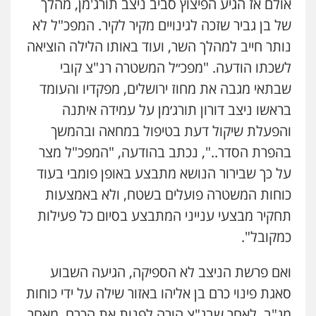
אולם אז הגיע הפיצוץ סביב ניצב תורג'מן, מהלך
של בן גביר שזכה לגינויים מקיר לקיר. המפכ"ל לא
נותר חייב למהלך השר, ועוד באותו הלילה הוציאה
לשכתו הודעה. "מפכ״ל המשטרה רנ"צ קובי
שבתאי מגבה את מחוז ירושלים, מפקדיו והעומד
בראשו ניצב דורון תורג׳מן על עמידה איתנה
והפעלת שיקול דעת בטיפול במחאה ובהמשך
בהפרת הסדר..", נכתב בהודעה, "המפכ"ל מצר
על כך שבירור הנושא מתבצע באופן פומבי בעוד
כוחות המשטרה פועלים בשטח, ולא באמצעות
תחקיר מבצעי ענייני המתבצע בסיום כל פעילות
כמקובל".
ואם פרשת הניצב לא הספיקה, הגיעה השבוע
סאגת פינוי כרם בן אליהו באזור שילה על ידי כוחות
מג"ב, לאחר שבג"צ הורה לפנות את הכרם, מאחר