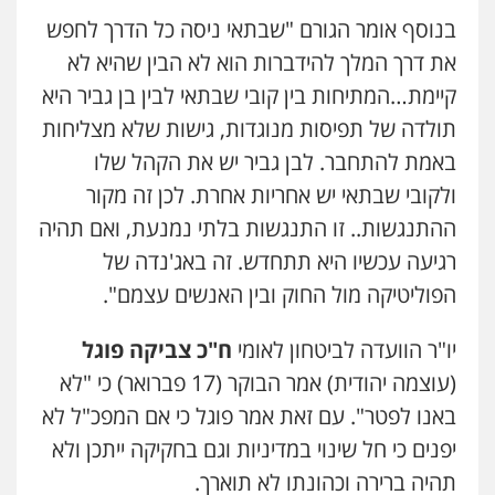
אחסון אתרים
בנוסף אומר הגורם "שבתאי ניסה כל הדרך לחפש
מהירות
הגנה
גיבוי
תמיכה
שירותים
מקצועיים לעורכי דין
את דרך המלך להידברות הוא לא הבין שהיא לא
קיימת…המתיחות בין קובי שבתאי לבין בן גביר היא
תולדה של תפיסות מנוגדות, גישות שלא מצליחות
מרכז התחלה חדשה
באמת להתחבר. לבן גביר יש את הקהל שלו
אסירים
עבירות מין
שירותים מקצועיים
לעורכי דין
ולקובי שבתאי יש אחריות אחרת. לכן זה מקור
0544500346
ההתנגשות.. זו התנגשות בלתי נמנעת, ואם תהיה
רגיעה עכשיו היא תתחדש. זה באג'נדה של
מאיה בלום, עו"ס, טיפול ושיקום
טיפול בהתמכרויות
שירותים מקצועיים
הפוליטיקה מול החוק ובין האנשים עצמם".
לעורכי דין
0504062539
יו"ר הוועדה לביטחון לאומי
ח"כ צביקה פוגל
(עוצמה יהודית) אמר הבוקר (17 פברואר) כי "לא
עו"ד ד"ר אבי שקד
באנו לפטר". עם זאת אמר פוגל כי אם המפכ"ל לא
עבירות כלכליות
הלבנת הון
חילוטים
עבירות פליליות
יפנים כי חל שינוי במדיניות וגם בחקיקה ייתכן ולא
0544385337
תהיה ברירה וכהונתו לא תוארך.