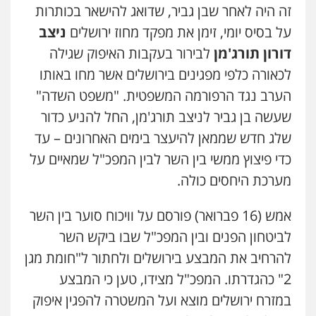
זה היה לאחר שבן גביר, שדואג להישאר בכותרות
על בסיס יומי, זימן את מפקד מחוז ירושלים
ניצב
דורון תורג'מן
לבירור בעקבות האיפוק שגילה
לכאורה כלפי מפגינים בירושלים אשר מחו באותו
הערב נגד הרפורמה המשפטית. "משפט השדה"
שעשה בן גביר לניצב תורג'מן, החל להניע כדור
שלג חדש שממאן להיעצר בימים האחרונים – עד
כדי פיצוץ ממשי בין השר לבין המפכ"ל שמאיים על
מערכת היחסים כולה.
אמש (16 פברואר) פורסם על וויכוח סוער בין השר
לביטחון הפנים ובין המפכ"ל שבו ביקש השר
להרחיב את המבצע בירושלים ולחתור ל"חומת מגן
2" כהגדרתו. המפכ"ל מצידו, טען כי המבצע
במזרח ירושלים מוצא ועל המשטרה להפגין איפוק