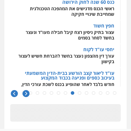
כנס 60 שנה לחוק הירושה
ראשי הכנס מדגישים את המהפכה הטכנולגית
שמחייבת שינויי חקיקה
חפץ חשוד
עצור בתיק ניסיון רצח קיבל חבילה מעו"ד ונעצר
בחשד לסחר בסמים
יחסי עו"ד לקוח
עורך דין מהצפון נעצר בחשד להברחת חשיש לעצור
בקישון
עו"ד ליאור קצב הורשע בבית-הדין המשמעתי
בעיכוב כספים ופגיעה בכבוד המקצוע
חודש בלבד לאחר שהופיע בכנס לשכת עורכי הדין,
קצב הורשע
10 מיליון
עורך-דין חשוד בהעלמת הכנסות והתחמקות ממס
רכישה
קטינים בסביבה מנוכרת