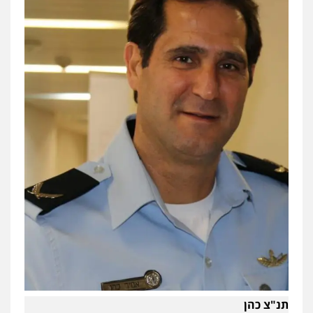
תנ"צ כהן