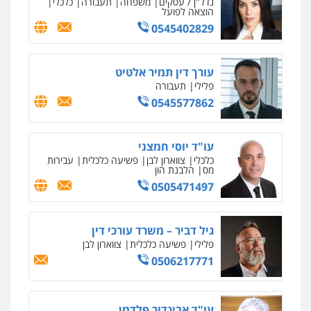
נדל"ן / עסקים
משפחה
תעבורה
כלכלי
הוצאה לפועל
0545402829
עורך דין תמיר אלטיט
פלילי
תעבורה
0545577862
עו"ד יוסי חמצני
כלכלי
צווארון לבן
פשיעה כלכלית
עבירות
מס
הלבנת הון
0505471497
גיל דביר – משרד עורכי דין
פלילי
פשיעה כלכלית
צווארון לבן
0506217771
עו"ד אביגדור פלדמן