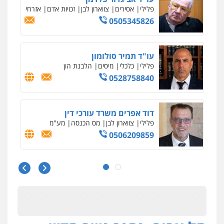
פלילי
אסירים
צווארון לבן
זכויות אדם
אזרחי
0505345826
עו"ד תמיר סולומון
פלילי
כלכלי
מיסים
הלבנת הון
0528758840
דוד אפרים משרד עורכי דין
פלילי
צווארון לבן
מס הכנסה
מע"מ
0506209859
עו"ד שרון נהרי
פלילי
צווארון לבן
כלכלי
פשיעה כלכלית
בינלאומי
הליכי הסגרה