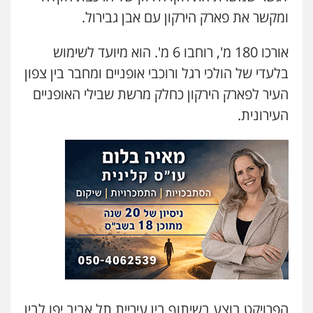
דוד אפרים משרד עורכי דין
ומקשר את פארק הירקון עם אבן גבירול.
פלילי
צווארון לבן
מס הכנסה
מע"מ
0506209859
אורכו 180 מ', רוחבו 6 מ'. הוא מיועד לשימוש
בלעדי של הולכי רגל ורוכבי אופניים ומחבר בין צפון
העיר לפארק הירקון כחלק מרשת שבילי האופניים
העירונית.
הפרויקט בוצע בשיתוף בין עיריית תל אביב יפו לבין