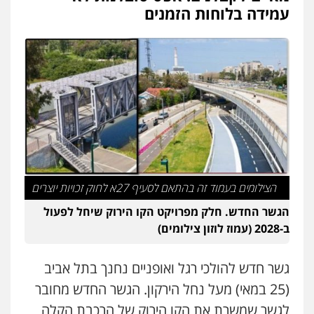
עו"ד יוסי חמצני
עמידה בלוחות הזמנים
כלכלי
צווארון לבן
פשיעה כלכלית
עבירות
מס
הלבנת הון
0505471497
גיל דביר – משרד עורכי דין
פלילי
פשיעה כלכלית
צווארון לבן
0506217771
עו"ד אביגדור פלדמן
פלילי
אסירים
צווארון לבן
זכויות אדם
אזרחי
הצילומים בעמוד זה בהתאם לסעיף 27א לחוק זכויות יוצרים
0505345826
הגשר החדש. חלק מפרויקט הקו הירוק שיחל לפעול
ב-2028 (עמוז לוזון צילומים)
עו"ד תמיר סולומון
פלילי
כלכלי
מיסים
הלבנת הון
גשר חדש להולכי רגל ואופניים נחנך בתל אביב
0528758840
(25 במאי) מעל נחל הירקון. הגשר החדש מחובר
לגשר שמשרת את הקו הירוק של הרכבת הקלה