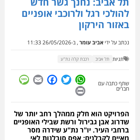
תל אביב: נחנך גשר חדש
עו"ד (רו"ח) יואב ציוני
עבירות מס
הלבנת הון
שומות וערעורי מס
להולכי רגל ולרוכבי אופניים
0505430819
באזור הירקון
עו"ד ד"ר איתן פינקלשטיין
נכתב על ידי
אביב עומר
, ב-26/05/2026 11:33
כלכלי
הלבנת הון
חילוט
ייעוץ לעורכי דין
0507061374
תגיות
תל אביב
רכבת קלה נת"ע
מצגר ושות', חברת עורכי דין
sage
Facebook
Email
WhatsApp
Twitter
נדל"ן / עסקים
משפחה
תעבורה
כלכלי
הוצאה לפועל
שתף כתבה עם
Print
חברים
0545402829
עורך דין תמיר אלטיט
הפרויקט הוא חלק ממהלך רחב יותר של
פלילי
תעבורה
שדרוג אבן גבירול ורשת שבילי האופניים
0545577862
ברחבי העיר. יו"ר נת"ע שידרה מסר
מאיים לקבלנים: אפס סובלנות לאי