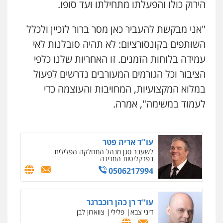
הירוק כולו והפעלתו מתחילתו ועד סופו.
"אני מבקשת להעביר כאן מסר ברור לזכיין ולכלל
אבי אמר משרד עורכי דין
פלילי
משפחה
אזרחי מסחרי
השותפים בקונסורציום: לא תהיה סובלנות לאי
0502130230
עמידה בלוחות הזמנים. זו האחריות שלנו כלפי
הציבור וכל הגורמים המעורבים נדרשים לפעול
אברהם שהבזי – משרד עורכי דין
במלוא המקצועיות, המחויבות והעוצמה כדי
מיסים
כלכלי
פלילי
פשיעה כלכלית
הלבנת
הון
לעמוד במשימה", אמרה.
0504456555
עו"ד אריה פטר
לשעבר סגן מנהל המחלקה הפלילית
בפרקליטות המדינה
0506217994
ניר קידר – צלם
צילום עורכי דין
שירותים מקצועיים לעורכי
דין
עו"ד רן כהן רוכברגר
0504578527
דיני צבא
פלילי
צווארון לבן