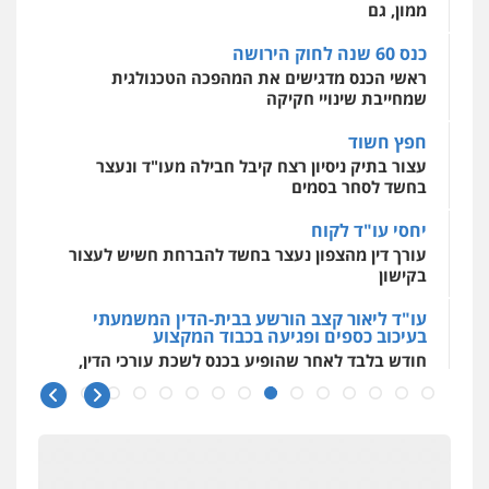
ממון, גם
פלילי
תעבורה
פשיעה כלכלית
0525077716
כנס 60 שנה לחוק הירושה
מרכז התחלה חדשה
ראשי הכנס מדגישים את המהפכה הטכנולגית
אסירים
עבירות מין
שירותים מקצועיים
לעורכי דין
שמחייבת שינויי חקיקה
עו"ד יניב זוסמן
0544500346
פלילי
כלכלי
פשיעה חמורה
מעצרים
חפץ חשוד
וחקירות
עצור בתיק ניסיון רצח קיבל חבילה מעו"ד ונעצר
0525199949
בחשד לסחר בסמים
גל דהן – משרד עורך דין פלילי
יחסי עו"ד לקוח
פלילי
פשיעה חמורה
סמים
מעצרים
עורך דין מהצפון נעצר בחשד להברחת חשיש לעצור
וחקירות
בקישון
0544723840
עו"ד ליאור קצב הורשע בבית-הדין המשמעתי
בעיכוב כספים ופגיעה בכבוד המקצוע
חודש בלבד לאחר שהופיע בכנס לשכת עורכי הדין,
חנא בולוס – משרד עורכי דין
קצב הורשע
פלילי
פשיעה חמורה
צווארון לבן
נזיקין
0546661544
10 מיליון
עורך-דין חשוד בהעלמת הכנסות והתחמקות ממס
רכישה
עו"ד אורי רינצקי