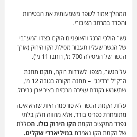
עו"ד יניב זוסמן
המהלך אמור לשפר משמעותית את הבטיחות
פלילי
כלכלי
פשיעה חמורה
מעצרים
והסדר במרחב הציבורי.
וחקירות
0525199949
גשר הולכי הרגל והאופניים הוקם בצדו המערבי
של הגשר שעליו תעבור מסילת הקו הירוק (אורך
גל דהן – משרד עורך דין פלילי
פלילי
פשיעה חמורה
סמים
מעצרים
הגשר של המסילה 700 מ', רוחבו 11 מ').
וחקירות
0544723840
על הגשר, מצפון לשדרות רוקח, תוקם תחנת
הרק"ל "רדינג" – תחנה מקורה בגובה 12 מ',
חנא בולוס – משרד עורכי דין
שתשמש נקודת עצירה מרכזית בציר אבן גבירול.
פלילי
פשיעה חמורה
צווארון לבן
נזיקין
0546661544
עלות הקמת הגשר לא פורסמה היות שהיא אינה
מתומחרת כפריט בודד, אלא מהווה חלק בלתי
עו"ד אורי רינצקי
נפרד מתקציב הקמת
הקו הירוק כולו. ה
כוללת
פלילי
כלכלי
ניהול משפטים
של הקמת הקו נאמדת
ב
מיליארדי שקלים
.
0506216813