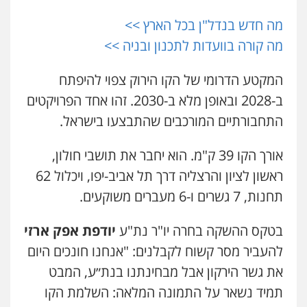
מה חדש בנדל"ן בכל הארץ >>
עדי כרמלי – חברת עו"ד
מה קורה בוועדות לתכנון ובניה >>
פלילי
כלכלי
עורכי דין לענייני אסירים
0525060666
המקטע הדרומי של הקו הירוק צפוי להיפתח
ב-2028 ובאופן מלא ב-2030. זהו אחד הפרויקטים
אילן כץ – משרד עורכי דין
התחבורתיים המורכבים שהתבצעו בישראל.
משפט פלילי
ייצוג שוטרים וסוהרים
חיילים
ועדות חקירה
0546312410
אורך הקו 39 ק"מ. הוא יחבר את תושבי חולון,
ראשון לציון והרצליה דרך תל אביב-יפו, ויכלול 62
עו"ד נעם שביט
תחנות, 7 גשרים ו-6 מעברים משוקעים.
פלילי
פשיעה חמורה
מיסים
הלבנת הון
פסיכיאטריה משפטית
בטקס ההשקה בחרה יו"ר נת"ע
יודפת אפק ארזי
0506216048
להעביר מסר קשוח לקבלנים: "אנחנו חונכים היום
את גשר הירקון אבל מבחינתנו בנת״ע, המבט
עו"ד אמיר כהן
פלילי
מעצרים וחקירות
תעבורה
תמיד נשאר על התמונה המלאה: השלמת הקו
0537470000