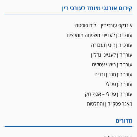
"הבמות של קפלן" לחמאס
קידום אורגני מיוחד לעורכי דין
מאסר לעורך הדין
מאסר בפועל לעו"ד מהצפון שהגיש תביעות
אינדקס עורכי דין – לוח פוסטה
פיקטיביות בשם פלסטינים
עורכי דין לענייני משפחה מומלצים
על המידתיות
ביה"ד המשמעתי ביטל השעיה לצמיתות של
עורכי דין דיני תעבורה
עורכת-דין שהביעה שמחה ב-7 באוקטובר
עורך דין לענייני נדל"ן
אשם
עורך דין רישוי עסקים
עו"ד הלל בבייב הורשע בהונאת עשרות לקוחות,
עורך דין תכנון ובניה
ההסדר: 7-9 שנות מאסר
עורך דין פלילי
דין ומקרקעין
עורך דין פלילי – אסף דוק
עורך דין ברמת השרון נחקר בחשד למרמה בעסקת
נדל"ן
מאגר פסקי דין והחלטות
"אני מכינה 5-6 ג'וינטים ביום"
תובעת משטרתית פוטרה בחשד לעישון סמים
מדורים
שנחשף בפעילות בלשים בטלגרם
לא בכל יום