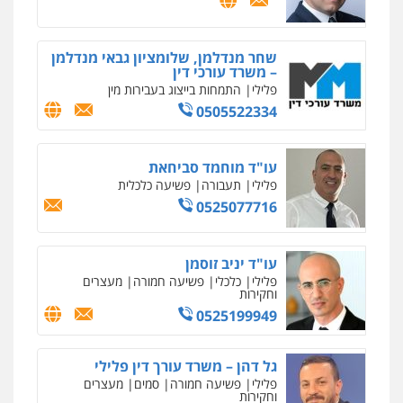
רונן הלל – מוניטין
מחיקת כתבות מגוגל ודחיקת אזכורים
שליליים
שירותים מקצועיים לעורכי דין
שחר מנדלמן, שלומציון גבאי מנדלמן
– משרד עורכי דין
0522508109
פלילי
התמחות בייצוג בעבירות מין
0505522334
אחסון אתרים
מהירות
הגנה
גיבוי
תמיכה
שירותים
מקצועיים לעורכי דין
עו"ד מוחמד סביחאת
פלילי
תעבורה
פשיעה כלכלית
0525077716
מרכז התחלה חדשה
אסירים
עבירות מין
שירותים מקצועיים
לעורכי דין
עו"ד יניב זוסמן
0544500346
פלילי
כלכלי
פשיעה חמורה
מעצרים
וחקירות
0525199949
מאיה בלום, עו"ס, טיפול ושיקום
טיפול בהתמכרויות
שירותים מקצועיים
לעורכי דין
גל דהן – משרד עורך דין פלילי
0504062539
פלילי
פשיעה חמורה
סמים
מעצרים
וחקירות