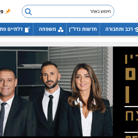
פו
רכב ותחבורה
חדשות נדל"ן
משפחה
דלתיים פת