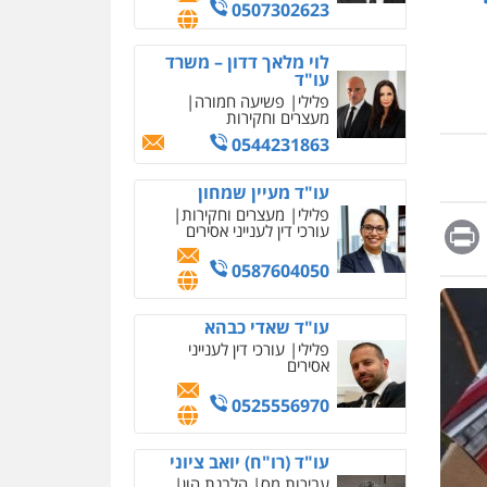
0507302623
אחסון אתרים
מהירות
הגנה
גיבוי
תמיכה
שירותים מקצועיים
לוי מלאך דדון – משרד
לעורכי דין
עו"ד
פלילי
פשיעה חמורה
מעצרים וחקירות
מרכז התחלה חדשה
0544231863
אסירים
עבירות מין
שירותים מקצועיים לעורכי
דין
עו"ד מעיין שמחון
פלילי
מעצרים וחקירות
Messag
Print
Fa
E
0544500346
עורכי דין לענייני אסירים
מאיה בלום, עו"ס,
0587604050
טיפול ושיקום
טיפול בהתמכרויות
שירותים מקצועיים לעורכי
עו"ד שאדי כבהא
דין
פלילי
עורכי דין לענייני
אסירים
0504062539
0525556970
עו"ד ד"ר אבי שקד
עבירות כלכליות
הלבנת
הון
חילוטים
עבירות
עו"ד (רו"ח) יואב ציוני
פליליות
עבירות מס
הלבנת הון