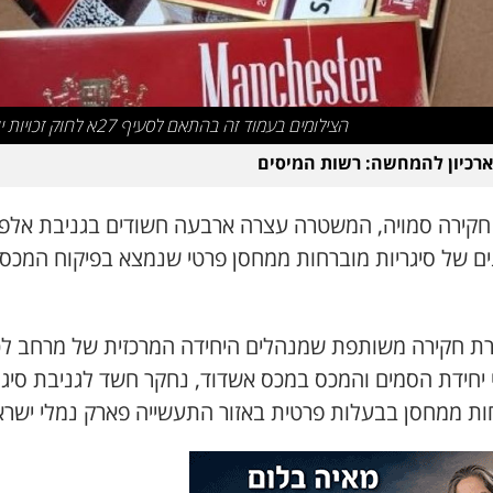
הצילומים בעמוד זה בהתאם לסעיף 27א לחוק זכויות יוצרים
ארכיון להמחשה: רשות המיסים
חקירה סמויה, המשטרה עצרה ארבעה חשודים בגניבת אלפי
ת חקירה משותפת שמנהלים היחידה המרכזית של מרחב לכ
י יחידת הסמים והמכס במכס אשדוד, נחקר חשד לגניבת סיגר
ות ממחסן בבעלות פרטית באזור התעשייה פארק נמלי ישרא