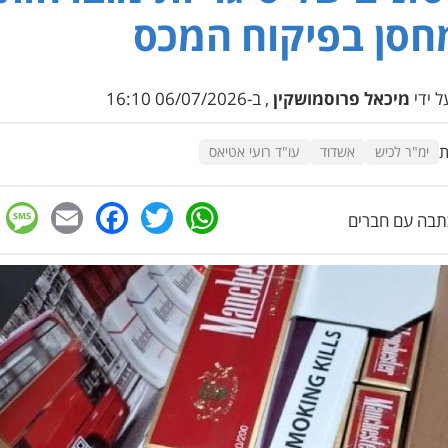
סן בפיקוח המכס
 ידי
מיכאל פרוסמושקין
, ב-06/07/2026 16:10
ת
ימ"ר לכיש
אשדוד
עו"ד רועי אטיאס
e
cebook
mail
WhatsApp
Twitter
בה עם חברים