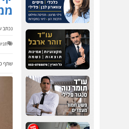
גיא זהבי משרד עורכי דין
ממח
פלילי
משפחה
503456449
נכתב על
עו"ד איהאב ג'לג'ולי
פלילי
מעצרים וחקירות
עורכי דין לענייני אסירים
תגיו
0505216700
שתף כת
אייל בן שושן, עורך דין
פלילי
פלילי
מעצרים וחקירות
פשיעה חמורה
נוער
רישום
פלילי
0522763105
עו"ד שלומי שרון
פלילי
צבאי
מעצרים
וחקירות
0547342002