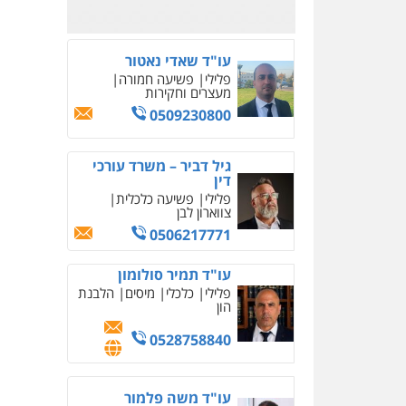
משרד עורכי דין
פלילי
בטחוני
צבאי
נזיקין
0547780927
עו"ד אסף גונן
פלילי
פשע חמור
תעבורה
צבא
מעצרים וחקירות
0542255161
גל דהן – משרד עורך דין
פלילי
פלילי
פשיעה חמורה
סמים
מעצרים וחקירות
0544723840
עו"ד ראוף נג'אר
פלילי
עורכי דין לענייני
אסירים
מעצרים
סמים
רכוש
0548009246