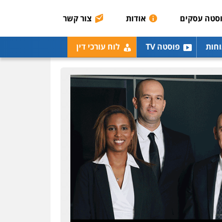
0507003001
סטה עסקים
אודות
צור קשר
מנשה, אלמוג – עורכי דין
וחות
פוסטה TV
לוח עורכי דין
פלילי
עבירות תנועה
צווארון לבן
תעבורה
עורכי
דין לענייני אסירים
מעצרים
וחקירות
0546470989
עו"ד אבי כהן
פלילי
פשיעה חמורה
קטינים
אלימות
סמים
עבירות מין
0523647066
ויקי שמואל – משרד עו"ד
פלילי
משפט פלילי
0528959600