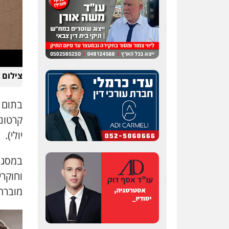
עו"ד אלון קריטי
פלילי
כלכלי
אלימות
סמים
מעצרים
0525544654
צילום 
עו"ד זוהר ארבל
פלילי
פשיעה חמורה
בתום 
מעצרים וחקירות
קטינים
0538788878
יולי).
עו"ד שלי גורביץ – לוי
משפט פלילי
פשיעה
במסגר
חמורה
מעצרים וחקירות
צבאי
תעבורה
וחוקר
0544218336
מוברח
משרד עורכי דין חן ברוך
פלילי
דיני תעבורה
מעצרים
וחקירות