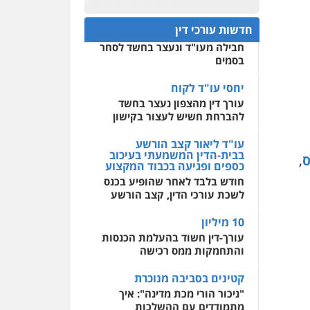
לעורכי דין
עו"ד דרוויש נאשף
חפץ חשוד
פלילי
פשיעה חמורה
זכויות
חדשות עורכי דין
אדם
עצור בתיק ניסיון רצח קיבל
מרכז התחלה חדשה
0527448141
חבילה מעו"ד ונעצר בחשד לסחר
אסירים
עבירות מין
בסמים
שירותים מקצועיים לעורכי
דין
חליל ביאדי – משרד
יחסי עו"ד לקוח
עורכי דין
עורך דין מהצפון נעצר בחשד
0544500346
פלילי
דיני תעבורה
מעצרים
וחקירות
פשיעה חמורה
להברחת חשיש לעצור בקישון
אסירים
עו"ד ליאור קצב הורשע
0509636895
בבית-הדין המשמעתי בעיכוב
ס
,
כספים ופגיעה בכבוד המקצוע
עו"ד איהאב זבידאת
חודש בלבד לאחר שהופיע בכנס
פלילי
פשיעה חמורה
ארגוני
לשכת עורכי הדין, קצב הורשע
פשע
עבירות המתה
עבירות מין
10 מיליון
0509930581
עורך-דין חשוד בהעלמת הכנסות
והתחמקות ממס רכישה
עו"ד יפעת שוורץ סיל
פלילי
תעבורה
קטינים בסביבה מנוכרת
"ניכור הורי מכת מדינה": איך
0523379525
מתמודדים עם ההשלכות