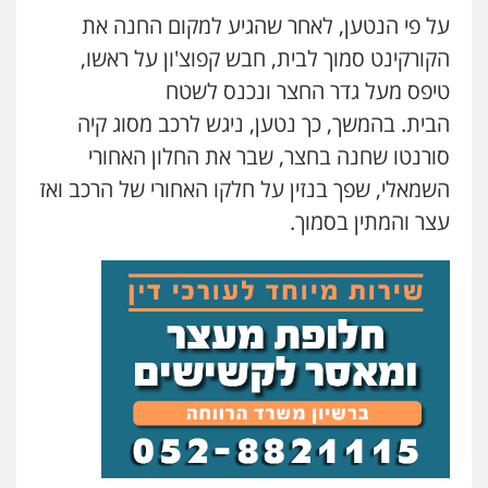
על פי הנטען, לאחר שהגיע למקום החנה את
עו"ד אסף דוק
פלילי
עבירות מין
סמים והימורים
פשיעה
הקורקינט סמוך לבית, חבש קפוצ'ון על ראשו,
חמורה
חקירות ומעצרים
צווארון לבן והונאה
טיפס מעל גדר החצר ונכנס לשטח
0526885006
הבית. בהמשך, כך נטען, ניגש לרכב מסוג קיה
עו"ד שלי גורביץ – לוי
סורנטו שחנה בחצר, שבר את החלון האחורי
משפט פלילי
פשיעה חמורה
מעצרים
השמאלי, שפך בנזין על חלקו האחורי של הרכב ואז
וחקירות
צבאי
תעבורה
0544218336
עצר והמתין בסמוך.
עו"ד שאדי כבהא
פלילי
עורכי דין לענייני אסירים
0525556970
משרד עורכי דין חן ברוך
פלילי
דיני תעבורה
מעצרים וחקירות
0505078733