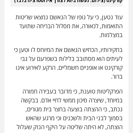
קורקינט (צילום: נעשה ב-AI לצורך אילוסטרציה בלבד)
0544712201
עו"ד משה פלמור
עוד נטען, כי על גופו של הנאשם נמצאו שריטות
פלילי
כלכלי
צווארון לבן
עורכי דין לענייני
עו"ד בועז קניג
התואמות, לכאורה, את מסלול הבריחה שתועד
אסירים
פלילי
משפחה
כלכלי
צבאי
0549732303
במצלמות.
0507003001
בחקירותיו, הכחיש הנאשם את המיוחס לו וטען כי
סלימאן אבו שעירה – משרד עורכי דין
ויקי שמואל – משרד עו"ד
לעיתים הוא מסתובב בלילות בשפרעם על גבי
פלילי
בטחוני
צבאי
נזיקין
פלילי
משפט פלילי
0547780927
קורקינט או אופניים חשמליים. הרקע לאירוע אינו
0528959600
ברור.
עו"ד אסף גונן
פלילי
פשע חמור
תעבורה
צבא
מעצרים
הפרקליטות טוענת, כי מדובר בעבירה חמורה
קורל קרוז – עורך דין פלילי
וחקירות
משפט פלילי
במיוחד, שיצרה סיכון ממשי לחיי אדם. בבקשה
0542255161
0545437431
נכתב, כי ההצתה בוצעה בחצר בית מגורים,
בסמוך לבני הבית ולשכנים וכי מרגע שהאש
גל דהן – משרד עורך דין פלילי
עו"ד עלי סעדי
פלילי
פשיעה חמורה
סמים
מעצרים
הוצתה, לא היתה שליטה על היקף הנזק שעלול
וחקירות
פלילי
פשיעה חמורה
ליווי וייצוג בחקירות