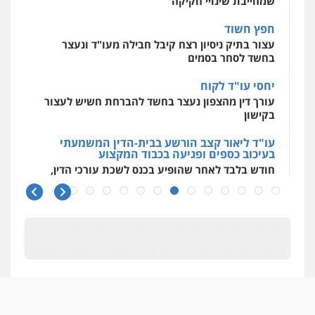
שמחייבת שינויי חקיקה
עו"ד אמיר נאטור
0544500346
פלילי
פשיעה חמורה
צווארון לבן
מעצרים
חפץ חשוד
0543326767
עצור בתיק ניסיון רצח קיבל חבילה מעו"ד ונעצר
בחשד לסחר בסמים
עו"ד פאדי זועבי
יחסי עו"ד לקוח
פלילי
פשיעה חמורה
סמים
עורכי דין לענייני
עורך דין מהצפון נעצר בחשד להברחת חשיש לעצור
אסירים
תעבורה
בקישון
0506984757
עו"ד ליאור קצב הורשע בבית-הדין המשמעתי
בעיכוב כספים ופגיעה בכבוד המקצוע
עו"ד אתנה אדרי
חודש בלבד לאחר שהופיע בכנס לשכת עורכי הדין,
פשיעה חמורה
כלכלי
פלילי
מעצרים
קצב הורשע
וחקירות
עורכי דין לענייני אסירים
0502181995
10 מיליון
עורך-דין חשוד בהעלמת הכנסות והתחמקות ממס
רכישה
עו"ד גיורא זילברשטיין
פלילי
פשיעה חמורה
מעצרים וחקירות
קטינים בסביבה מנוכרת
0505212444
"ניכור הורי מכת מדינה": איך מתמודדים עם
ההשלכות ההרסניות של התופעה?