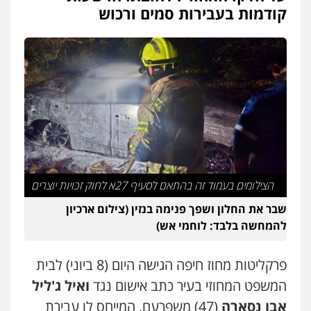
עו"ד ראוף נג'אר
קודמות בעבירות סמים ורכוש
פלילי
עורכי דין לענייני אסירים
מעצרים
סמים
רכוש
0548009246
עו"ד אלון ארז
פלילי
צבאי
סמים
אלימות במשפחה
צווארון
לבן
0507368203
שחר לדובסקי, עו"ד
פלילי
מעצרים וחקירות
עבירות המתה
עורכי
הצילומים בעמוד זה בהתאם לסעיף 27א לחוק זכויות יוצרים
דין לענייני אסירים
0507913332
שבר את החלון ושפך פנימה בנזין (צילום ארכיון
להמחשה בלבד: לוחמי אש)
עו"ד איהאב ג'לג'ולי
פלילי
מעצרים וחקירות
עורכי דין לענייני
פרקליטות מחוז חיפה הגישה היום (8 ביוני) לבית
אסירים
0505216700
המשפט המחוזי בעיר כתב אישום נגד
ואיל ג'ליל
אבו נסארה
(47) משפרעם, המייחס לו עבירת