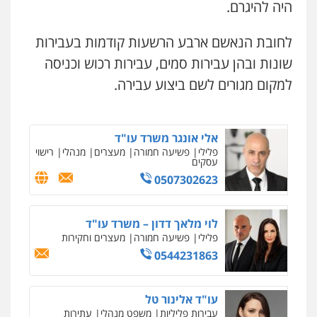
ומעצרים
היה להיגרם.
0544723840
0508824984
לחובת הנאשם ארבע הרשעות קודמות בעבירות
עו"ד ראוף נג'אר
עו"ד שגיא אקו
פלילי
עורכי דין לענייני אסירים
מעצרים
שונות ובהן עבירות סמים, עבירות רכוש וכניסה
סמים
רכוש
פלילי
מעצרים וחקירות
סמים
עבירות מין
עורכי דין לענייני אסירים
למקום מגורים לשם ביצוע עבירה.
0548009246
0525279829
עו"ד אלון ארז
אלי אונגר משרד עו"ד
פלילי
צבאי
סמים
אלימות במשפחה
צווארון
לבן
פלילי
פשיעה חמורה
מעצרים
מנהלי
רישוי
עסקים
0507368203
0507302623
ניר קידר – צלם
צילום עורכי דין
שירותים מקצועיים לעורכי
שחר לדובסקי, עו"ד
דין
פלילי
מעצרים וחקירות
עבירות המתה
עורכי
לוי מלאך דדון – משרד עו"ד
0504578527
דין לענייני אסירים
פלילי
פשיעה חמורה
מעצרים וחקירות
0507913332
0544231863
רונן הלל – מוניטין
מחיקת כתבות מגוגל ודחיקת אזכורים
עו"ד איהאב ג'לג'ולי
שליליים
שירותים מקצועיים לעורכי דין
עו"ד אלינור טל
פלילי
מעצרים וחקירות
עורכי דין לענייני
0522508109
אסירים
עבירות פליליות
משפט מנהלי
עתירות