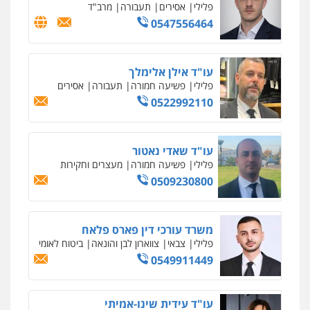
פלילי
אסירים
תעבורה
מרב"ד
0547556464
עו"ד אילן אלימלך
פלילי
פשיעה חמורה
תעבורה
אסירים
0522992110
עו"ד שאדי נאטור
פלילי
פשיעה חמורה
מעצרים וחקירות
0509230800
משרד עורכי דין פארס פלאח
פלילי
צבאי
צווארון לבן והונאה
ביטוח לאומי
0549911449
עו"ד עידית שינו-אמיתי