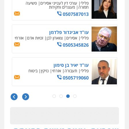
פלילי
עורכי דין לענייני אסירים
פשיעה
חמורה
מעצרים וחקירות
0507587013
עו"ד אביגדור פלדמן
פלילי
אסירים
צווארון לבן
זכויות אדם
אזרחי
0505345826
עו"ד יאיר בן סימון
פלילי
תעבורה
אזרחי
נזיקין
ביטוח
0505719060
עו"ד נס בן נתן
פלילי
כלכלי
פשיעה חמורה
נוער
0505555110
עו"ד משה פלמור