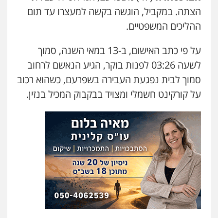
הצתה. במקביל, הוגשה בקשה למעצרו עד תום
עו"ד שלומי שרון
פלילי
צבאי
מעצרים וחקירות
ההליכים המשפטיים.
0547342002
על פי כתב האישום, ב-13 במאי השנה, סמוך
לשעה 03:26 לפנות בוקר, הגיע הנאשם לרחוב
עו"ד אלון קריטי
פלילי
כלכלי
אלימות
סמים
מעצרים
סמוך לבית נפגעת העבירה בשפרעם, כשהוא רכוב
0525544654
על קורקינט חשמלי ומצויד בבקבוק המכיל בנזין.
מנשה, אלמוג – עורכי דין
פלילי
עבירות תנועה
צווארון לבן
תעבורה
עורכי דין לענייני אסירים
מעצרים וחקירות
0546470989
עו"ד זוהר ארבל
פלילי
פשיעה חמורה
מעצרים וחקירות
קטינים
0538788878