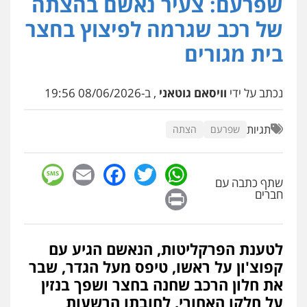
שפרעם: צעיר נאשם בהצתה
פלילי
כלכלי
צווארון לבן
עורכי דין לענייני
של רכב שגרמה לפיצוץ בחצר
אסירים
0549732303
בית מגורים
סלימאן אבו שעירה – משרד עורכי דין
נכתב על ידי
וויסאם גוטאני
, ב-08/06/2026 19:56
פלילי
בטחוני
צבאי
נזיקין
0547780927
תגיות
שפרעם
הצתה
עו"ד אסף גונן
sage
Facebook
Email
WhatsApp
Twitter
פלילי
פשע חמור
תעבורה
צבא
מעצרים
וחקירות
שתף כתבה עם
Print
חברים
0542255161
גל דהן – משרד עורך דין פלילי
לטענת הפרקליטות, הנאשם הגיע עם
פלילי
פשיעה חמורה
סמים
מעצרים
וחקירות
קפוצ'ון על ראשו, טיפס מעל הגדר, שבר
0544723840
את חלון הרכב שחנה בחצר ושפך בנזין
על חלקו האחורי. לחובתו הרשעות