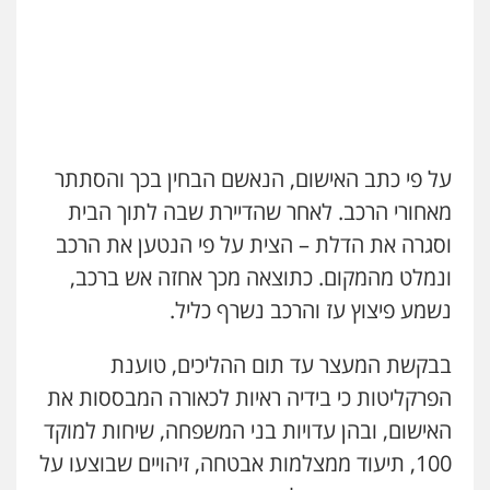
משרד עורכי דין טאי שרקי
פלילי
אסירים
תעבורה
מרב"ד
0547556464
עו"ד אילן אלימלך
על פי כתב האישום, הנאשם הבחין בכך והסתתר
פלילי
פשיעה חמורה
תעבורה
אסירים
מאחורי הרכב. לאחר שהדיירת שבה לתוך הבית
0522992110
וסגרה את הדלת – הצית על פי הנטען את הרכב
ונמלט מהמקום. כתוצאה מכך אחזה אש ברכב,
עו"ד שאדי נאטור
נשמע פיצוץ עז והרכב נשרף כליל.
פלילי
פשיעה חמורה
מעצרים וחקירות
0509230800
בבקשת המעצר עד תום ההליכים, טוענת
הפרקליטות כי בידיה ראיות לכאורה המבססות את
משרד עורכי דין פארס פלאח
האישום, ובהן עדויות בני המשפחה, שיחות למוקד
עו"ד דותן דניאלי
פלילי
צבאי
צווארון לבן והונאה
ביטוח לאומי
פלילי
פשיעה חמורה
צווארון לבן
פשיעה
100, תיעוד ממצלמות אבטחה, זיהויים שבוצעו על
0549911449
כלכלית
עורכי דין לענייני אסירים
נוער