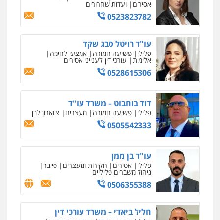
אסירים
ועדות שחרורים
0505216700
0523823782
אחסון אתרים
מהירות
הגנה
גיבוי
תמיכה
שירותים
עו"ד שלומי שרון
מקצועיים לעורכי דין
עו"ד רויטל סבג שקד
פלילי
צבאי
מעצרים וחקירות
פלילי
פשיעה חמורה
אמצעי לחימה
0547342002
אלימות
עורכי דין לענייני אסירים
0528615306
מרכז התחלה חדשה
אסירים
עבירות מין
שירותים מקצועיים
עו"ד אלון קריטי
לעורכי דין
דוד בוחבוט – משרד עו"ד
פלילי
כלכלי
אלימות
סמים
מעצרים
0544500346
פלילי
פשיעה חמורה
מעצרים
צווארון לבן
0525544654
0505542333
מאיה בלום, עו"ס, טיפול ושיקום
טיפול בהתמכרויות
שירותים מקצועיים
מנשה, אלמוג – עורכי דין
לעורכי דין
עו"ד בן ממן
פלילי
עבירות תנועה
צווארון לבן
תעבורה
0504062539
עורכי דין לענייני אסירים
מעצרים וחקירות
פלילי
אסירים
חקירות ומעצרים
סייבר
ניהול משברים פליליים
0546470989
0506355388
עו"ד ד"ר אבי שקד
עבירות כלכליות
הלבנת הון
חילוטים
עו"ד זוהר ארבל
עבירות פליליות
חליל ביאדי – משרד עורכי דין
פלילי
פשיעה חמורה
מעצרים וחקירות
0544385337
קטינים