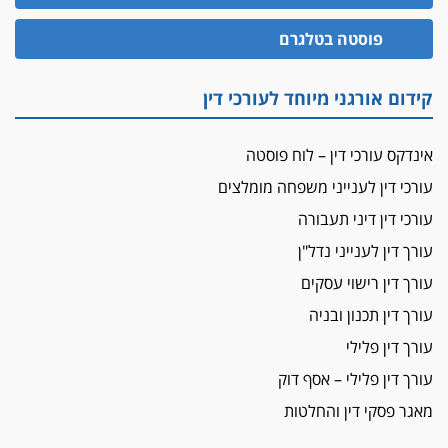
0506216048
הזכות לטנף
פוסטה בטלגרם
זוכה עורך-דין שהשווה את ברק לסינוואר ואת
"הבמות של קפלן" לחמאס
קידום אורגני מיוחד לעורכי דין
מאסר לעורך הדין
מאסר בפועל לעו"ד מהצפון שהגיש תביעות
אינדקס עורכי דין – לוח פוסטה
פיקטיביות בשם פלסטינים
עורכי דין לענייני משפחה מומלצים
על המידתיות
ביה"ד המשמעתי ביטל השעיה לצמיתות של
עורכי דין דיני תעבורה
עורכת-דין שהביעה שמחה ב-7 באוקטובר
עורך דין לענייני נדל"ן
אשם
עורך דין רישוי עסקים
עו"ד הלל בבייב הורשע בהונאת עשרות לקוחות,
עורך דין תכנון ובניה
ההסדר: 7-9 שנות מאסר
עורך דין פלילי
דין ומקרקעין
עורך דין פלילי – אסף דוק
עורך דין ברמת השרון נחקר בחשד למרמה בעסקת
נדל"ן
מאגר פסקי דין והחלטות
"אני מכינה 5-6 ג'וינטים ביום"