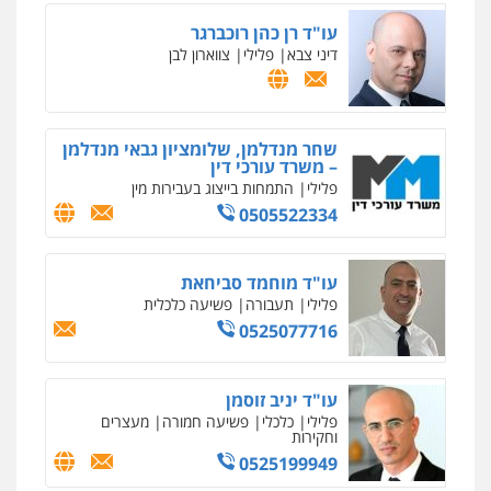
דין
עו"ד רן כהן רוכברגר
0504578527
דיני צבא
פלילי
צווארון לבן
רונן הלל – מוניטין
מחיקת כתבות מגוגל ודחיקת אזכורים
שליליים
שירותים מקצועיים לעורכי דין
שחר מנדלמן, שלומציון גבאי מנדלמן
0522508109
– משרד עורכי דין
פלילי
התמחות בייצוג בעבירות מין
0505522334
אחסון אתרים
מהירות
הגנה
גיבוי
תמיכה
שירותים
מקצועיים לעורכי דין
עו"ד מוחמד סביחאת
פלילי
תעבורה
פשיעה כלכלית
0525077716
מרכז התחלה חדשה
אסירים
עבירות מין
שירותים מקצועיים
לעורכי דין
עו"ד יניב זוסמן
0544500346
פלילי
כלכלי
פשיעה חמורה
מעצרים
וחקירות
0525199949
מאיה בלום, עו"ס, טיפול ושיקום