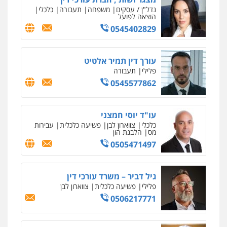
נדל"ן / עסקים
משפחה
תעבורה
כלכלי
הוצאה לפועל
0545402829
עורך דין תמיר אלטיט
פלילי
תעבורה
0545577862
עו"ד יוסי חמצני
כלכלי
צווארון לבן
פשיעה כלכלית
עבירות
מס
הלבנת הון
0505471497
גיל דביר – משרד עורכי דין
פלילי
פשיעה כלכלית
צווארון לבן
0506217771