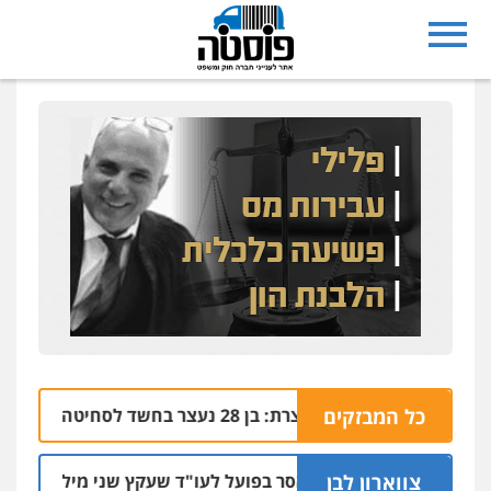
כל המבזקים
נצרת: בן 28 נעצר בחשד לסחיטה באיומים מטלפון שאינו שלו
04.08 | 17:57
צווארון לבן
מאסר בפועל לעו"ד שעקץ שני מיליון שקל על דירה
04.08 | 19:10