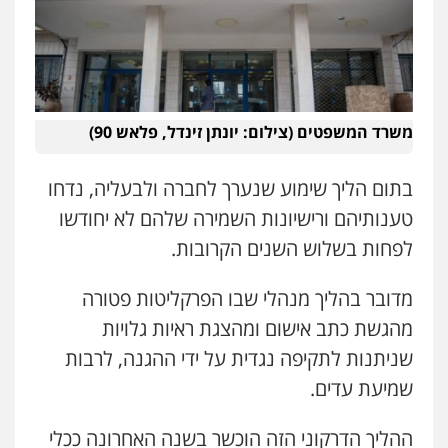
עו"ד אורי רינצקי
פלילי
כלכלי
ניהול משפטים
0506216813
עדי כרמלי – חברת עו"ד
משרד המשפטים (צילום: יונתן זינדל, פלאש 90)
פלילי
כלכלי
עורכי דין לענייני אסירים
0525060666
בתום הליך שימוע שנערך לחברה ולבעליה, נדחו
טענותיהם ורישיונות השמירה שלהם לא יחודשו
אילן כץ – משרד עורכי דין
לפחות בשלוש השנים הקרובות.
משפט פלילי
ייצוג שוטרים וסוהרים
חיילים
ועדות חקירה
0546312410
מדובר בהליך מנהלי שבו הפרקליטות פטורה
מהגשת כתב אישום ומהצגת ראיות גלויות
עו"ד נעם שביט
שניתנות לתקיפה נגדית על ידי ההגנה, לרבות
פלילי
פשיעה חמורה
מיסים
הלבנת הון
פסיכיאטריה משפטית
שמיעת עדים.
0506216048
ההליך הדרקוני הזה הוכשר בשנה האחרונה ככלי