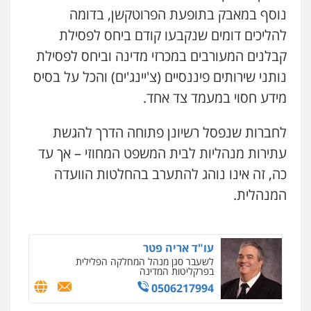
נוסף במאבק בתופעת הפרוטקשן, בדומה
עו"ד אמיר כהן
פלילי
מעצרים וחקירות
תעבורה
להליכים דומים שנקבעו קודם ביחס לפסילת
0537470000
קבלנים המעורבים במכרזי מדינה וביחס לפסילת
נותני שירותים פיננסיים (צ'יינג'ים) והכל על בסיס
אבי אמר משרד עורכי דין
מידע חסוי במעמד צד אחד.
פלילי
משפחה
אזרחי מסחרי
0502130230
לחברות שנפסל רשיונן פתוחה הדרך להגשת
עתירות מנהליות לבית המשפט המחוזי – אך עד
אברהם שהבזי – משרד עורכי דין
כה, זה אינו נוהג להתערב בהחלטות הוועדה
מיסים
כלכלי
פלילי
פשיעה כלכלית
הלבנת
הון
המנהלית.
0504456555
עו"ד אריה פטר
לשעבר סגן מנהל המחלקה הפלילית
בפרקליטות המדינה
0506217994
ניר קידר – צלם
צילום עורכי דין
שירותים מקצועיים לעורכי