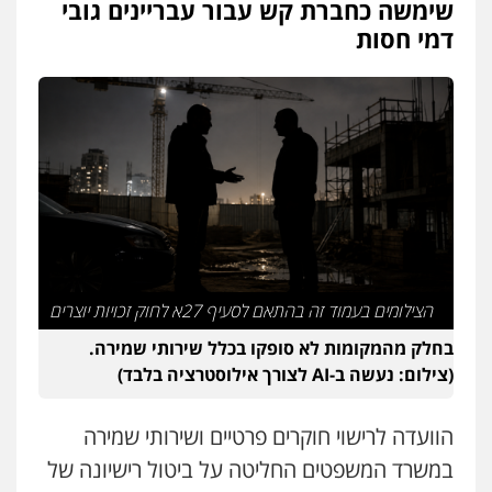
שימשה כחברת קש עבור עבריינים גובי
עו"ד יוסי חמצני
דמי חסות
כלכלי
צווארון לבן
פשיעה כלכלית
עבירות
מס
הלבנת הון
0505471497
גיל דביר – משרד עורכי דין
פלילי
פשיעה כלכלית
צווארון לבן
0506217771
עו"ד אביגדור פלדמן
פלילי
אסירים
צווארון לבן
זכויות אדם
אזרחי
הצילומים בעמוד זה בהתאם לסעיף 27א לחוק זכויות יוצרים
0505345826
בחלק מהמקומות לא סופקו בכלל שירותי שמירה.
(צילום: נעשה ב-AI לצורך אילוסטרציה בלבד)
עו"ד תמיר סולומון
פלילי
כלכלי
מיסים
הלבנת הון
הוועדה לרישוי חוקרים פרטיים ושירותי שמירה
0528758840
במשרד המשפטים החליטה על ביטול רישיונה של