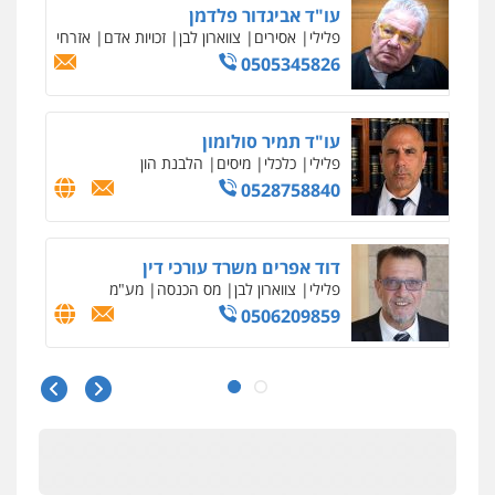
עו"ד אביגדור פלדמן
פלילי
אסירים
צווארון לבן
זכויות אדם
אזרחי
0505345826
עו"ד תמיר סולומון
פלילי
כלכלי
מיסים
הלבנת הון
0528758840
דוד אפרים משרד עורכי דין
פלילי
צווארון לבן
מס הכנסה
מע"מ
0506209859
עו"ד שרון נהרי
פלילי
צווארון לבן
כלכלי
פשיעה כלכלית
בינלאומי
הליכי הסגרה