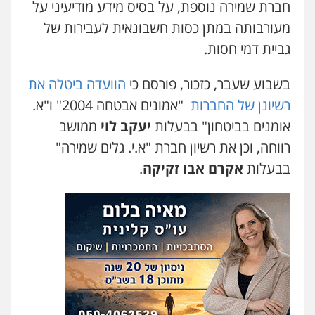
חברת שמירה נוספת, על בסיס מידע מודיעיני על
מעורבותה במתן כסות חשבונאית לעבירות של
דוד אפרים משרד עורכי דין
פלילי
צווארון לבן
מס הכנסה
מע"מ
גביית דמי חסות.
0506209859
בשבוע שעבר, כזכור, פורסם כי
הוועדה ביטלה את
רשיונן של החברות
"אמונים אבטחה 2004" ו"א.
אומנים בביטחון" בבעלות
יעקב לוי
ממושב
רווחה, וכן את רשיון חברת "א.י. גלים שמירה"
בבעלות
אקרם אבו זקיקה
.