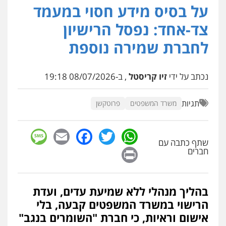
על בסיס מידע חסוי במעמד
עו"ד (רו"ח) יואב ציוני
עבירות מס
הלבנת הון
שומות וערעורי מס
צד-אחד: נפסל הרישיון
0505430819
לחברת שמירה נוספת
עו"ד ד"ר איתן פינקלשטיין
נכתב על ידי
זיו קריסטל
, ב-08/07/2026 19:18
כלכלי
הלבנת הון
חילוט
ייעוץ לעורכי דין
0507061374
תגיות
משרד המשפטים
פרוטקשן
מצגר ושות', חברת עורכי דין
sage
Facebook
Email
WhatsApp
Twitter
נדל"ן / עסקים
משפחה
תעבורה
כלכלי
הוצאה לפועל
שתף כתבה עם
Print
חברים
0545402829
עורך דין תמיר אלטיט
בהליך מנהלי ללא שמיעת עדים, ועדת
פלילי
תעבורה
הרישוי במשרד המשפטים קבעה, בלי
0545577862
אישום וראיות, כי חברת "השומרים בנגב"