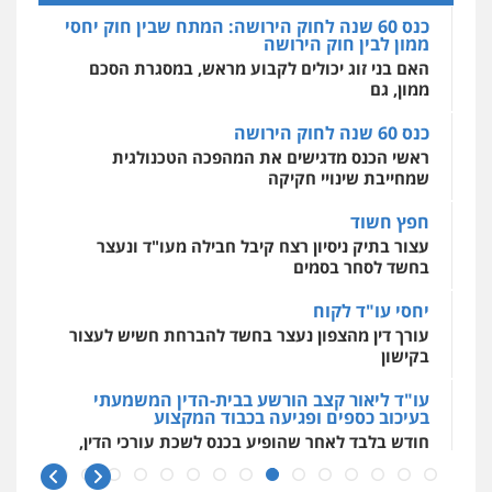
0505522334
אחסון אתרים
כנס 60 שנה לחוק הירושה: המתח שבין חוק יחסי
מהירות
הגנה
גיבוי
תמיכה
שירותים
מקצועיים לעורכי דין
ממון לבין חוק הירושה
עו"ד מוחמד סביחאת
האם בני זוג יכולים לקבוע מראש, במסגרת הסכם
ממון, גם
פלילי
תעבורה
פשיעה כלכלית
0525077716
מרכז התחלה חדשה
כנס 60 שנה לחוק הירושה
אסירים
עבירות מין
שירותים מקצועיים
ראשי הכנס מדגישים את המהפכה הטכנולגית
לעורכי דין
שמחייבת שינויי חקיקה
עו"ד יניב זוסמן
0544500346
פלילי
כלכלי
פשיעה חמורה
מעצרים
חפץ חשוד
וחקירות
עצור בתיק ניסיון רצח קיבל חבילה מעו"ד ונעצר
0525199949
בחשד לסחר בסמים
גל דהן – משרד עורך דין פלילי
יחסי עו"ד לקוח
פלילי
פשיעה חמורה
סמים
מעצרים
עורך דין מהצפון נעצר בחשד להברחת חשיש לעצור
וחקירות
בקישון
0544723840
עו"ד ליאור קצב הורשע בבית-הדין המשמעתי
בעיכוב כספים ופגיעה בכבוד המקצוע
חודש בלבד לאחר שהופיע בכנס לשכת עורכי הדין,
חנא בולוס – משרד עורכי דין
קצב הורשע
פלילי
פשיעה חמורה
צווארון לבן
נזיקין