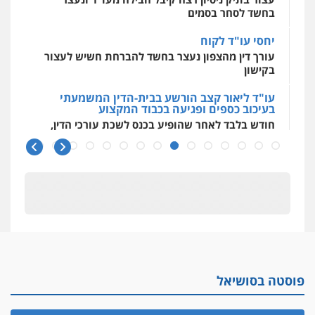
0509930581
בחשד לסחר בסמים
יחסי עו"ד לקוח
עו"ד יפעת שוורץ סיל
עורך דין מהצפון נעצר בחשד להברחת חשיש לעצור
פלילי
תעבורה
בקישון
0523379525
עו"ד ליאור קצב הורשע בבית-הדין המשמעתי
בעיכוב כספים ופגיעה בכבוד המקצוע
עו"ד אליה חן ברק
חודש בלבד לאחר שהופיע בכנס לשכת עורכי הדין,
פלילי
פשיעה חמורה
ליווי וייצוג בחקירות
קצב הורשע
ומעצרים
אסירים
נוער
0525914163
10 מיליון
עורך-דין חשוד בהעלמת הכנסות והתחמקות ממס
רכישה
משרד עורכי דין פארס פלאח
פלילי
צבאי
צווארון לבן והונאה
ביטוח לאומי
קטינים בסביבה מנוכרת
0549911449
"ניכור הורי מכת מדינה": איך מתמודדים עם
ההשלכות ההרסניות של התופעה?
פוסטה בסושיאל
אלה המינויים
עו"ד עידית שינו-אמיתי
פלילי
עורכי דין לענייני אסירים
פשיעה
הוועדה לבחירת שופטים בחרה 26 שופטים ורשמים
חמורה
מעצרים וחקירות
נוספים