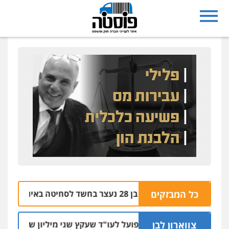
נצרת: בן 28 נעצר בחשד לסחיטה באיומים מטלפון שאינו שלו
כל המבזקים
04.08 
צווארון לבן
מאסר בפועל לעו"ד שעקץ שני מיליון שקל על דירה השי
04.