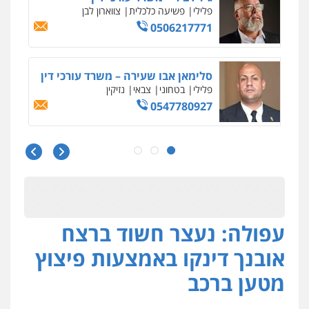
פלילי
פשיעה כלכלית
צווארון לבן
0506217771
סלימאן אבו שעירה – משרד עורכי דין
פלילי
בטחוני
צבאי
נזיקין
0547780927
עו"ד אסף גונן
פלילי
פשע חמור
תעבורה
צבא
מעצרים
וחקירות
0542255161
עפולה: נעצר חשוד ברצח
גל דהן – משרד עורך דין פלילי
פלילי
פשיעה חמורה
סמים
מעצרים
אובנך דינקו באמצעות פיצוץ
וחקירות
0544723840
מטען ברכב
עו"ד ראוף נג'אר