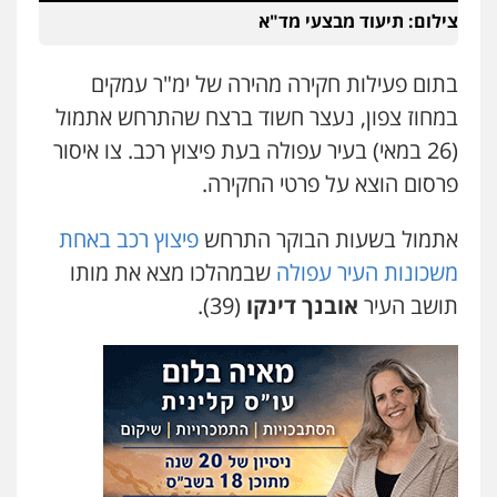
אייל בן שושן, עורך דין פלילי
צילום: תיעוד מבצעי מד"א
פלילי
מעצרים וחקירות
פשיעה חמורה
נוער
רישום פלילי
0522763105
בתום פעילות חקירה מהירה של ימ"ר עמקים
במחוז צפון, נעצר חשוד ברצח שהתרחש אתמול
עו"ד שלומי שרון
(26 במאי) בעיר עפולה בעת פיצוץ רכב. צו איסור
פלילי
צבאי
מעצרים וחקירות
פרסום הוצא על פרטי החקירה.
0547342002
אתמול בשעות הבוקר התרחש
פיצוץ רכב באחת
עו"ד אלון קריטי
משכונות העיר עפולה
שבמהלכו מצא את מותו
פלילי
כלכלי
אלימות
סמים
מעצרים
תושב העיר
אובנך דינקו
(39).
0525544654
שני אלגרבלי – משרד עורכי דין
עו"ד זוהר ארבל
פלילי
עורכי דין לענייני אסירים
תעבורה
פלילי
פשיעה חמורה
מעצרים וחקירות
קטינים
0507120031
0538788878