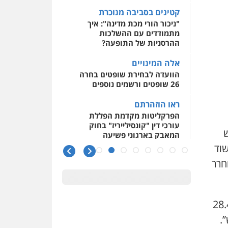
0509930581
קטינים בסביבה מנוכרת
"ניכור הורי מכת מדינה": איך
עו"ד יפעת שוורץ סיל
מתמודדים עם ההשלכות
פלילי
תעבורה
ההרסניות של התופעה?
0523379525
אלה המינויים
הוועדה לבחירת שופטים בחרה
26 שופטים ורשמים נוספים
עו"ד אליה חן ברק
פלילי
פשיעה חמורה
ליווי
ראו הוזהרתם
וייצוג בחקירות ומעצרים
אסירים
נוער
הפרקליטות מקדמת הפללת
עורכי דין "קונסילייריז" בחוק
0525914163
ש
המאבק בארגוני פשיעה
שוד
עו"ד אריה פטר
משרות אמון
לשעבר סגן מנהל המחלקה
חרר
יו"ר מחוז ת"א משבץ עובדות
הפלילית בפרקליטות המדינה
שלו למינוי דייני בית הדין
0506217994
למשמעת
סר ציין בהחלטתו, כי “החשוד שבפניי נעצר ביום 28.4
האופנוע חזר הביתה
משרד עורכי דין פארס
עו"ד גיל פרידמן והרפתקאות
.
פלאח
אופנוע השטח שלו