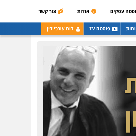
0507003001
סטה עסקים
אודות
צור קשר
מנשה, אלמוג – עורכי דין
וחות
פוסטה TV
לוח עורכי דין
פלילי
עבירות תנועה
צווארון לבן
תעבורה
עורכי
דין לענייני אסירים
מעצרים
וחקירות
0546470989
עו"ד אבי כהן
פלילי
פשיעה חמורה
קטינים
אלימות
סמים
עבירות מין
0523647066
ויקי שמואל – משרד עו"ד
פלילי
משפט פלילי
0528959600