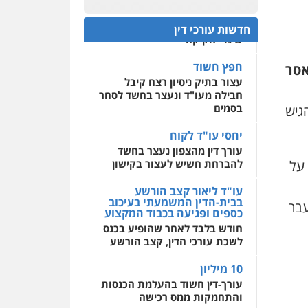
פלילי
אסירים
חקירות
ראשי הכנס מדגישים את
ומעצרים
סייבר
ניהול
0522508109
המהפכה הטכנולגית שמחייבת
משברים פליליים
חדשות עורכי דין
שינויי חקיקה
אחסון אתרים
0506355388
מהירות
הגנה
גיבוי
חפץ חשוד
אסר
תמיכה
שירותים מקצועיים
עצור בתיק ניסיון רצח קיבל
לעורכי דין
עו"ד דרוויש נאשף
חבילה מעו"ד ונעצר בחשד לסחר
פלילי
פשיעה חמורה
זכויות
בסמים
גיש
אדם
מרכז התחלה חדשה
0527448141
יחסי עו"ד לקוח
אסירים
עבירות מין
עורך דין מהצפון נעצר בחשד
שירותים מקצועיים לעורכי
דין
 על
להברחת חשיש לעצור בקישון
חליל ביאדי – משרד
עורכי דין
0544500346
פלילי
דיני תעבורה
מעצרים
עו"ד ליאור קצב הורשע
וחקירות
פשיעה חמורה
בבית-הדין המשמעתי בעיכוב
עבר
אסירים
כספים ופגיעה בכבוד המקצוע
0509636895
חודש בלבד לאחר שהופיע בכנס
לשכת עורכי הדין, קצב הורשע
עו"ד איהאב זבידאת
10 מיליון
פלילי
פשיעה חמורה
ארגוני
פשע
עבירות המתה
עורך-דין חשוד בהעלמת הכנסות
עבירות מין
והתחמקות ממס רכישה