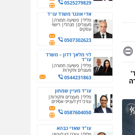
מחיקת כתבות מגוגל
0525279829
ודחיקת אזכורים שליליים
שירותים מקצועיים לעורכי
אלי אונגר משרד עו"ד
דין
פלילי
פשיעה חמורה
מעצרים
מנהלי
רישוי
0522508109
עסקים
אחסון אתרים
0507302623
מהירות
הגנה
גיבוי
Messag
Print
Fa
E
תמיכה
שירותים מקצועיים
לוי מלאך דדון – משרד
לעורכי דין
עו"ד
פלילי
פשיעה חמורה
מעצרים וחקירות
ד'
מרכז התחלה חדשה
0544231863
אסירים
עבירות מין
ה
שירותים מקצועיים לעורכי
דין
עו"ד מעיין שמחון
פלילי
מעצרים וחקירות
0544500346
עורכי דין לענייני אסירים
מאיה בלום, עו"ס,
0587604050
טיפול ושיקום
טיפול בהתמכרויות
שירותים מקצועיים לעורכי
אבי שקד מונה
עו"ד שאדי כבהא
דין
כחבר ועדת איסור הלבנת הון
פלילי
עורכי דין לענייני