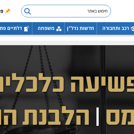
פו
רכב ותחבורה
חדשות נדל"ן
משפחה
דלתיים פת