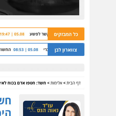
העסק החשוד בקשירת קשר לפשע
כל המבזקים
האונס במסיבה 
05.08 | 19:47
 בתיק נצרת וארגון בכרי
צווארון לבן
החשודים בפרשת הסתרת-ה
05.08 | 08:53
דף הבית
>
אלימות
>
חשד: חטפו אדם בכוח לאיבט
חשד
היכ