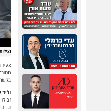
(צילום
צעיר 
חמורה
בקשה 
וליד 
זבולו
וגניבת