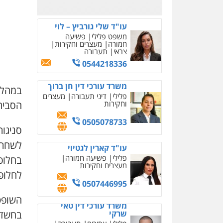
0526885006
עו"ד שלי גורביץ – לוי
משפט פלילי
פשיעה
חמורה
מעצרים וחקירות
צבאי
תעבורה
0544218336
משרד עורכי דין חן ברוך
במהלך
פלילי
דיני תעבורה
מעצרים
הסביר
וחקירות
0505078733
סניגו
לשחרר
עו"ד קארין לגטיוי
פלילי
פשיעה חמורה
בחלופ
מעצרים וחקירות
לחלופה
0507446995
משרד עורכי דין טאי
בחשד 
שרקי