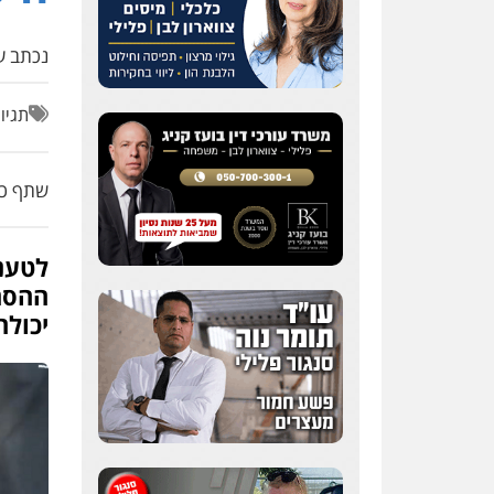
נכתב על
תגיו
שתף כת
ההסתד
יכול