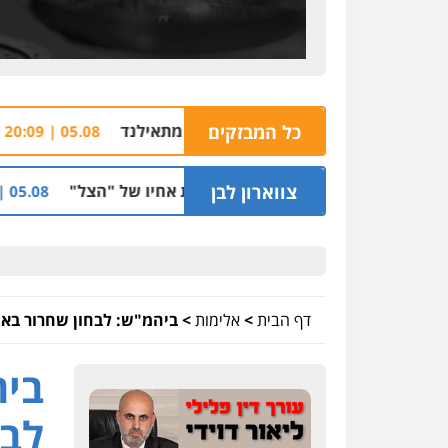
מגונים בשתי פועלות מתאילנד
כל המבזקים
החשוד ברצח עו"
05.08 | 20:09
צווארון לבן
לות למועדון בבעלות אחיו של "הצל"
הקצין הב
05.08 | 12:03
דף הבית
>
אלימות
>
ביהמ"ש: לבחון שחרור באי
ביה
לבן