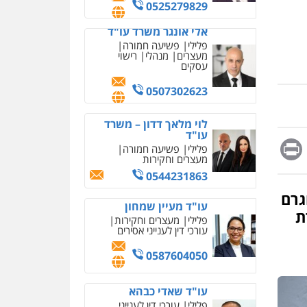
מחיקת כתבות מגוגל
0525279829
ודחיקת אזכורים שליליים
שירותים מקצועיים לעורכי
אלי אונגר משרד עו"ד
דין
פלילי
פשיעה חמורה
מעצרים
מנהלי
רישוי
0522508109
עסקים
אחסון אתרים
0507302623
מהירות
הגנה
גיבוי
תמיכה
שירותים מקצועיים
לוי מלאך דדון – משרד
לעורכי דין
עו"ד
Messag
Print
Fa
E
פלילי
פשיעה חמורה
מעצרים וחקירות
מרכז התחלה חדשה
0544231863
אסירים
עבירות מין
שירותים מקצועיים לעורכי
גרם
דין
עו"ד מעיין שמחון
ת
פלילי
מעצרים וחקירות
0544500346
עורכי דין לענייני אסירים
מאיה בלום, עו"ס,
0587604050
טיפול ושיקום
טיפול בהתמכרויות
שירותים מקצועיים לעורכי
איומים כתובים
עו"ד שאדי כבהא
דין
תושב סכנין חשוד ששלח הודעות
פלילי
עורכי דין לענייני