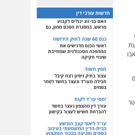
פלילי
אסירים
חקירות
כנס 60 שנה לחוק הירושה:
ומעצרים
סייבר
ניהול
המתח שבין חוק יחסי ממון
0522508109
משברים פליליים
חדשות עורכי דין
לבין חוק הירושה
האם בני זוג יכולים לקבוע
אחסון אתרים
0506355388
מראש, במסגרת הסכם ממון, גם
מהירות
הגנה
גיבוי
תמיכה
שירותים מקצועיים
לעורכי דין
כנס 60 שנה לחוק הירושה
עו"ד דרוויש נאשף
עת
ראשי הכנס מדגישים את
פלילי
פשיעה חמורה
זכויות
אדם
המהפכה הטכנולגית שמחייבת
אבו
מרכז התחלה חדשה
שינויי חקיקה
0527448141
אסירים
עבירות מין
שירותים מקצועיים לעורכי
חפץ חשוד
דין
חליל ביאדי – משרד
עצור בתיק ניסיון רצח קיבל
ם
עורכי דין
חבילה מעו"ד ונעצר בחשד לסחר
0544500346
פלילי
דיני תעבורה
מעצרים
בסמים
וחקירות
פשיעה חמורה
אסירים
יחסי עו"ד לקוח
0509636895
טר
עורך דין מהצפון נעצר בחשד
להברחת חשיש לעצור בקישון
עו"ד איהאב זבידאת
פלילי
פשיעה חמורה
ארגוני
פשע
עבירות המתה
עו"ד ליאור קצב הורשע
עבירות מין
בבית-הדין המשמעתי בעיכוב
כספים ופגיעה בכבוד המקצוע