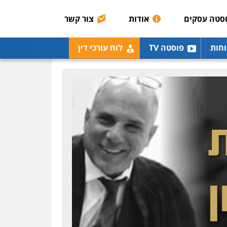
0507003001
סטה עסקים
אודות
צור קשר
מנשה, אלמוג – עורכי דין
וחות
פוסטה TV
לוח עורכי דין
פלילי
עבירות תנועה
צווארון לבן
תעבורה
עורכי
דין לענייני אסירים
מעצרים
וחקירות
0546470989
עו"ד אבי כהן
פלילי
פשיעה חמורה
קטינים
אלימות
סמים
עבירות מין
0523647066
ויקי שמואל – משרד עו"ד
פלילי
משפט פלילי
0528959600