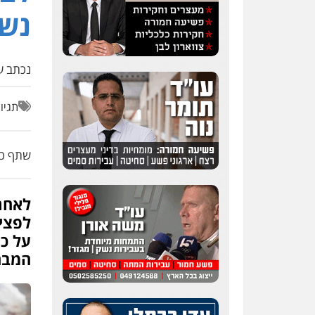
נשק
נכתב על
תגיו
שתף כת
לאחר
לפצי
על כ
המבח