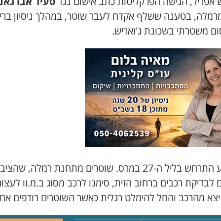
 אפריל, הגישה הפרקליטות כתב אישום נגד
סעיד אבו גאנ
3) מרמלה, בטענה ששלף אקדח לעבר שוטר, במהלך ניסיון ברי
ם משטרתי בשכונת ג'ואריש.
האירוע התרחש בליל ה-27 במרס. שוטרים מתחנת רמלה, שהציב
לבדיקת רכבים ברחוב הזית, סימנו לרכב מסוג ב.מ.וו לעצור
יצא מהרכב והחל להימלט רגלית כאשר השוטרים רודפים אחרי