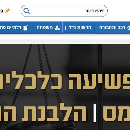
פו
רכב ותחבורה
חדשות נדל"ן
משפחה
דלתיים פת