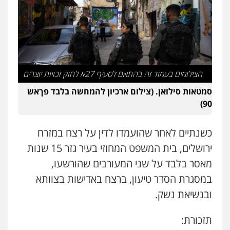
עו"ד אסף דוק
פלילי
עבירות מין
סמים והימורים
פשיעה
חמורה
חקירות ומעצרים
צווארון לבן והונאה
0526885006
עו"ד שלי גורביץ – לוי
משפט פלילי
פשיעה חמורה
מעצרים
הצילומים בעמוד זה בהתאם לסעיף 27א לחוק זכויות יוצרים
וחקירות
צבאי
תעבורה
0544218336
סמטאות סילואן. (צילום ארכיון להמחשה בלבד פךאש
90)
משרד עורכי דין חן ברוך
כשנתיים לאחר שהועמדו לדין על רצח במזרח
פלילי
דיני תעבורה
מעצרים וחקירות
0505078733
ירושלים, בית המשפט המחוזי בעיר גזר 15 שנות
מאסר בלבד על שני המעורבים שהורשעו,
במסגרת הסדר טיעון, ברצח באדישות בצוותא
עו"ד קארין לגטיוי
פלילי
פשיעה חמורה
מעצרים וחקירות
ובנשיאת נשק.
0507446995
תזכורת: