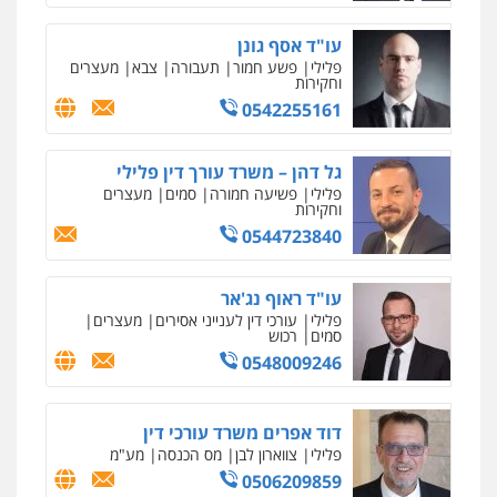
פלילי
פשע חמור
תעבורה
צבא
מעצרים
וחקירות
0542255161
גל דהן – משרד עורך דין פלילי
פלילי
פשיעה חמורה
סמים
מעצרים
וחקירות
0544723840
עו"ד ראוף נג'אר
פלילי
עורכי דין לענייני אסירים
מעצרים
סמים
רכוש
0548009246
דוד אפרים משרד עורכי דין
פלילי
צווארון לבן
מס הכנסה
מע"מ
0506209859
עדי כרמלי – חברת עו"ד