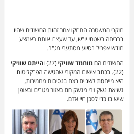
אייל בן שושן, עורך דין פלילי
פלילי
מעצרים וחקירות
פשיעה חמורה
נוער
רישום פלילי
0522763105
חוקרי המשטרה התחקו אחר זהות החשודים שהיו
בבריחה בשטחי יו"ש, עד שעצרו אותם באמצע
עו"ד שלומי שרון
חודש אפריל בסיוע מסתערי מג"ב.
פלילי
צבאי
מעצרים וחקירות
0547342002
החשודים הם
מוחמד שוויקי
(27) ו
הייתם שוויקי
(22). בכתב אישום המקורי שהגישה הפרקליטות
היא מייחסת לשניים רצח בנסיבות מחמירות,
עו"ד אלון קריטי
פלילי
כלכלי
אלימות
סמים
מעצרים
נשיאת נשק וירי מנשק חם באזור מגורים ובאופן
0525544654
שיש בו כדי לסכן חיי אדם.
עו"ד דפנה לביא
משפחה
גישור
0507206063