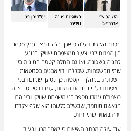
עו"ד זוהר ארבל
השופט אלי
השופטת פנינה
עו"ד ירון גיגי
פלילי
פשיעה חמורה
מעצרים וחקירות
קטינים
אברבנאל
נויבירט
0538788878
מכתב האישום עלה כי אכן, בליל הרצח פרץ סכסוך
עו"ד אסף דוק
בין המנוח לבין צעיר ממשפחת שוויקי בנוגע
פלילי
עבירות מין
סמים והימורים
פשיעה
חמורה
חקירות ומעצרים
צווארון לבן והונאה
לחניה בשכונה, ואז גם החלה קטטה המונית בין
0526885006
שתי המשפחות, שכללה יידוי אבנים בסמטאות
השכונה. במהלך הקטטה, כך נטען, שמונה בני
משפחת רג'בי וביניהם המנוח, עמדו בסימטה צרה
כשמולם עמדו מספר בני משפחת שוויקי וביניהם
הנאשם מוחמד, שבשלב כלשהו הוא שלף אקדח
וירה באוויר שתי יריות.
עוד עולה מכתב האישום כי לאחר מכן, ובעוד