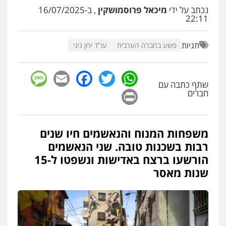
עו"ד שלומי שרון
נכתב על ידי
מיכאל פרוסמושקין
, ב-16/07/2025
פלילי
צבאי
מעצרים וחקירות
22:11
0547342002
תגיות
פשע בחברה הערבית
עו"ד ירון גיגי
עו"ד אלון קריטי
פלילי
כלכלי
אלימות
סמים
מעצרים
sage
Facebook
Email
WhatsApp
Twitter
0525544654
שתף כתבה עם
Print
חברים
עו"ד דפנה לביא
משפחה
גישור
משפחות המנוח והנאשמים חיו שנים
0507206063
רבות בשכנות טובה. שני הנאשמים
הורשעו ברצח באדישות ונשפטו ל-15
שנות מאסר
עו"ד זוהר ארבל
פלילי
פשיעה חמורה
מעצרים וחקירות
קטינים
0538788878