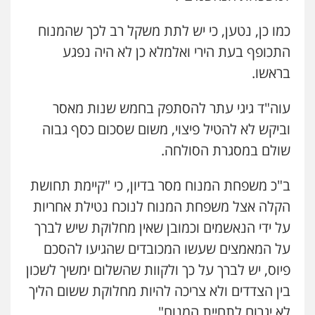
עו"ד אייל אביטל
פלילי
פשיעה חמורה
מעצרים וחקירות
כמו כן, נטען, כי יש לתת משקל רב לכך שהמנוח
0544712201
התכופף בעת הירי ואלמלא כן לא היה נפגע
בראשו.
עו"ד רונן בנדל
עוה"ד גיגי עתר להסתפק בחמש שנות מאסר
משפט פלילי
פשיעה חמורה
פלילי
0524282442
וביקש לא להטיל פיצוי, משום שסכום כסף גבוה
שולם במסגרת הסולחה.
כבריאן, מזר – משרד עורכי דין
ב"כ משפחת המנוח מסר בדיון, כי "קיימת תחושת
פלילי
מעצרים וחקירות
0543986802
הקלה אצל משפחת המנוח לנוכח נטילת אחריות
על ידי הנאשמים וכמובן שאין מחלוקת שיש לברך
על המאמצים שעשו המכובדים שהגיעו להסכם
עו"ד בועז קניג
פלילי
משפחה
כלכלי
צבאי
פיוס, יש לברך על כך ולקוות שהשלום ימשיך לשכון
0507003001
בין הצדדים ולא צריכה להיות מחלוקת ששום הליך
לא יגרום לתחיית המנוח".