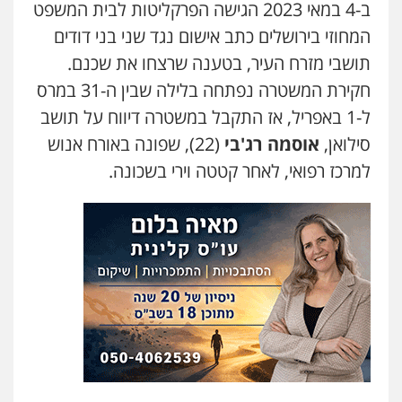
ב-4 במאי 2023 הגישה הפרקליטות לבית המשפט
משרד עורכי דין טאי שרקי
המחוזי בירושלים כתב אישום נגד שני בני דודים
פלילי
אסירים
תעבורה
מרב"ד
0547556464
תושבי מזרח העיר, בטענה שרצחו את שכנם.
חקירת המשטרה נפתחה בלילה שבין ה-31 במרס
ל-1 באפריל, אז התקבל במשטרה דיווח על תושב
עו"ד אילן אלימלך
פלילי
פשיעה חמורה
תעבורה
אסירים
סילואן,
אוסמה רג'בי
(22), שפונה באורח אנוש
0522992110
למרכז רפואי, לאחר קטטה וירי בשכונה.
עו"ד שאדי נאטור
פלילי
פשיעה חמורה
מעצרים וחקירות
0509230800
גיל דביר – משרד עורכי דין
פלילי
פשיעה כלכלית
צווארון לבן
0506217771