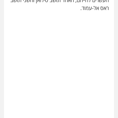
העשרים לחייהם, האחד תושב סילואן והשני תושב
ראס אל-עמוד.
דוד אפרים משרד עורכי דין
פלילי
צווארון לבן
מס הכנסה
מע"מ
0506209859
עדי כרמלי – חברת עו"ד
פלילי
כלכלי
עורכי דין לענייני אסירים
0525060666
גיא זהבי משרד עורכי דין
פלילי
משפחה
503456449
עו"ד איהאב ג'לג'ולי
פלילי
מעצרים וחקירות
עורכי דין לענייני
אסירים
0505216700