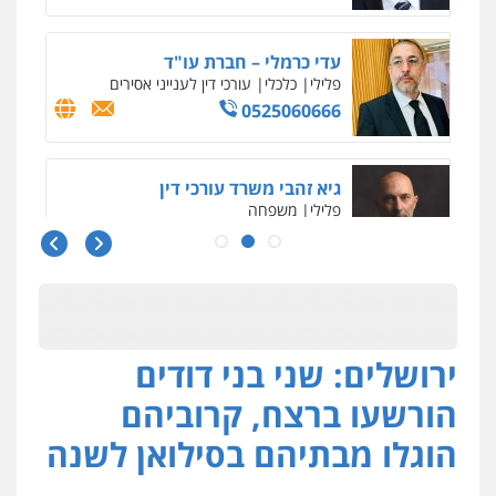
פלילי
כלכלי
עורכי דין לענייני אסירים
0525060666
גיא זהבי משרד עורכי דין
פלילי
משפחה
503456449
עו"ד איהאב ג'לג'ולי
פלילי
מעצרים וחקירות
עורכי דין לענייני
אסירים
0505216700
ירושלים: שני בני דודים
אייל בן שושן, עורך דין פלילי
פלילי
מעצרים וחקירות
פשיעה חמורה
הורשעו ברצח, קרוביהם
נוער
רישום פלילי
0522763105
הוגלו מבתיהם בסילואן לשנה