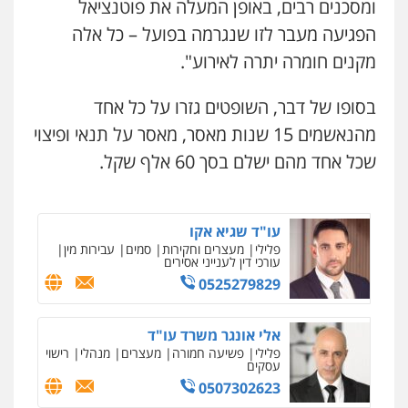
ומסכנים רבים, באופן המעלה את פוטנציאל
עו"ד עלי סעדי
הפגיעה מעבר לזו שנגרמה בפועל – כל אלה
פלילי
פשיעה חמורה
ליווי וייצוג בחקירות
ומעצרים
מקנים חומרה יתרה לאירוע".
0508824984
בסופו של דבר, השופטים גזרו על כל אחד
עו"ד תומר בנישתי
מהנאשמים 15 שנות מאסר, מאסר על תנאי ופיצוי
פלילי
מעצרים וחקירות
צווארון לבן
פשיעה
חמורה
שכל אחד מהם ישלם בסך 60 אלף שקל.
0546657865
עו"ד שגיא אקו
פלילי
מעצרים וחקירות
סמים
עבירות מין
עורכי דין לענייני אסירים
0525279829
אלי אונגר משרד עו"ד
פלילי
פשיעה חמורה
מעצרים
מנהלי
רישוי
עסקים
0507302623