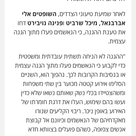
מנשה, אלמוג – עורכי דין
פלילי
עבירות תנועה
צווארון לבן
תעבורה
לאחר שמיעת טיעוני הצדדים,
השופטים אלי
עורכי דין לענייני אסירים
מעצרים וחקירות
אברבנאל, מיכל שרביט
ו
פנינה נויבירט
דחו
0546470989
את טענת ההגנה, כי הנאשמים פעלו מתוך הגנה
עו"ד אבי כהן
עצמית.
פלילי
פשיעה חמורה
קטינים
אלימות
סמים
עבירות מין
"ההגנה לא הניחה תשתית עובדתית ומשפטית
0523647066
כדי לקבוע כי הנאשמים פעלו מתוך הגנה עצמית
או בנסיבות הקרובות לכך. נהפוך הוא, השניים
ויקי שמואל – משרד עו"ד
הסלימו אירוע קטטה מכוער בין שתי משפחות
פלילי
משפט פלילי
0528959600
ומשהצטיידו בכלי נשק שאותם נשאו שלא כדין
ועשו בהם שימוש, העלו את דרגת חומרתו של
האירוע באופן ניכר. ריבוי הקליעים שנורו
קורל קרוז – עורך דין פלילי
משפט פלילי
מאקדחיהם של הנאשמים וכיוונם אל קבוצת
0545437431
אנשים צפופה, כשהם פועלים בצוותא חדא