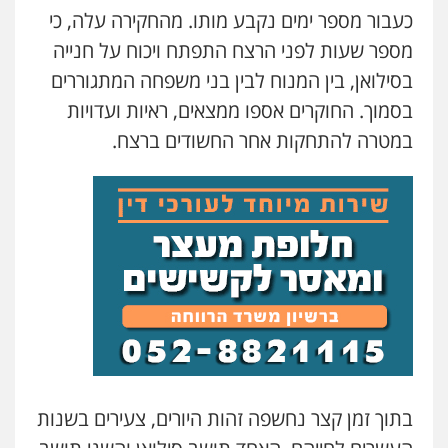
כעבור מספר ימים נקבע מותו. מהחקירה עלה, כי
סלימאן אבו שעירה – משרד עורכי דין
מספר שעות לפני הרצח התפתח ויכוח על חנייה
פלילי
בטחוני
צבאי
נזיקין
0547780927
בסילואן, בין המנוח לבין בני משפחה המתגוררים
בסמוך. החוקרים אספו ממצאים, ראיות ועדויות
עו"ד אסף גונן
במטרה להתחקות אחר החשודים ברצח.
פלילי
פשע חמור
תעבורה
צבא
מעצרים
וחקירות
0542255161
גל דהן – משרד עורך דין פלילי
פלילי
פשיעה חמורה
סמים
מעצרים
וחקירות
0544723840
עו"ד ראוף נג'אר
פלילי
עורכי דין לענייני אסירים
מעצרים
סמים
רכוש
בתוך זמן קצר נחשפה זהות היורים, צעירים בשנות
0548009246