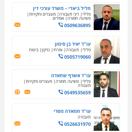
מחיקת כתבות מגוגל ודחיקת אזכורים
שליליים
שירותים מקצועיים לעורכי דין
חליל ביאדי – משרד עורכי דין
0522508109
פלילי
דיני תעבורה
מעצרים וחקירות
פשיעה חמורה
אסירים
0509636895
אחסון אתרים
מהירות
הגנה
גיבוי
תמיכה
שירותים
מקצועיים לעורכי דין
עו"ד יאיר בן סימון
פלילי
תעבורה
אזרחי
נזיקין
ביטוח
0505719060
מרכז התחלה חדשה
אסירים
עבירות מין
שירותים מקצועיים
לעורכי דין
עו"ד אשרף שחאדה
0544500346
פלילי
פשיעה חמורה
מעצרים וחקירות
תעבורה
0549535659
מאיה בלום, עו"ס, טיפול ושיקום
טיפול בהתמכרויות
שירותים מקצועיים
לעורכי דין
עו"ד חמאדה מסרי
0504062539
תעבורה
0526631970
עו"ד ד"ר אבי שקד