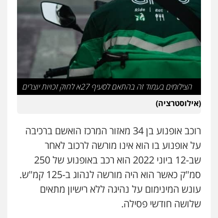
פלילי
פשיעה חמורה
חקירות ומעצרים
נוער
עורכי דין לענייני אסירים
תעבורה
0549475678
מנשה, אלמוג – עורכי דין
פלילי
עבירות תנועה
צווארון לבן
תעבורה
עורכי דין לענייני אסירים
מעצרים וחקירות
0546470989
הצילומים בעמוד זה בהתאם לסעיף 27א לחוק זכויות יוצרים
(אילוסטרציה)
עו"ד פיני פישלר
פלילי
תעבורה
מח"ש
אזרחי
כלכלי
0505234000
רוכב אופנוע בן 34 מאזור המרכז הואשם ברכיבה
על אופנוע בו הוא אינו מורשה לרכוב לאחר
שב-12 ביוני 2022 הוא רכב באופנוע של 250
סמ"ק כאשר הוא היה מורשה לנהוג ב-125 קמ"ש.
עונש המינימום על נהיגה ללא רישיון מתאים
שלושה חודשי פסילה.