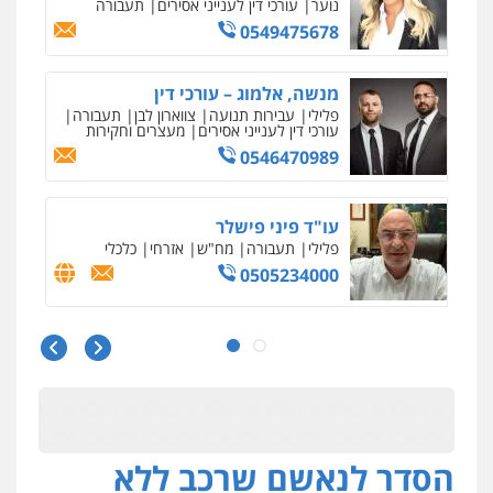
נוער
עורכי דין לענייני אסירים
תעבורה
0549475678
מנשה, אלמוג – עורכי דין
פלילי
עבירות תנועה
צווארון לבן
תעבורה
עורכי דין לענייני אסירים
מעצרים וחקירות
0546470989
עו"ד פיני פישלר
פלילי
תעבורה
מח"ש
אזרחי
כלכלי
0505234000
עו"ד עלי סעדי
פלילי
פשיעה חמורה
ליווי וייצוג בחקירות
ומעצרים
0508824984
הסדר לנאשם שרכב ללא
מצגר ושות', חברת עורכי דין
נדל"ן / עסקים
משפחה
תעבורה
כלכלי