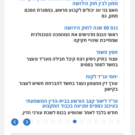
ממון לבין חוק הירושה
מרכז התחלה חדשה
האם בני זוג יכולים לקבוע מראש, במסגרת הסכם
אסירים
עבירות מין
שירותים מקצועיים
לעורכי דין
ממון, גם
0544500346
כנס 60 שנה לחוק הירושה
ראשי הכנס מדגישים את המהפכה הטכנולגית
שמחייבת שינויי חקיקה
חפץ חשוד
עצור בתיק ניסיון רצח קיבל חבילה מעו"ד ונעצר
בחשד לסחר בסמים
יחסי עו"ד לקוח
עורך דין מהצפון נעצר בחשד להברחת חשיש לעצור
בקישון
עו"ד ליאור קצב הורשע בבית-הדין המשמעתי
בעיכוב כספים ופגיעה בכבוד המקצוע
חודש בלבד לאחר שהופיע בכנס לשכת עורכי הדין,
קצב הורשע
10 מיליון