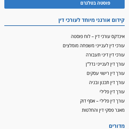
הזכות לטנף
פוסטה בטלגרם
זוכה עורך-דין שהשווה את ברק לסינוואר ואת
"הבמות של קפלן" לחמאס
קידום אורגני מיוחד לעורכי דין
מאסר לעורך הדין
מאסר בפועל לעו"ד מהצפון שהגיש תביעות
אינדקס עורכי דין – לוח פוסטה
פיקטיביות בשם פלסטינים
עורכי דין לענייני משפחה מומלצים
על המידתיות
ביה"ד המשמעתי ביטל השעיה לצמיתות של
עורכי דין דיני תעבורה
עורכת-דין שהביעה שמחה ב-7 באוקטובר
עורך דין לענייני נדל"ן
אשם
עורך דין רישוי עסקים
עו"ד הלל בבייב הורשע בהונאת עשרות לקוחות,
עורך דין תכנון ובניה
ההסדר: 7-9 שנות מאסר
עורך דין פלילי
דין ומקרקעין
עורך דין פלילי – אסף דוק
עורך דין ברמת השרון נחקר בחשד למרמה בעסקת
נדל"ן
מאגר פסקי דין והחלטות
"אני מכינה 5-6 ג'וינטים ביום"
תובעת משטרתית פוטרה בחשד לעישון סמים
מדורים