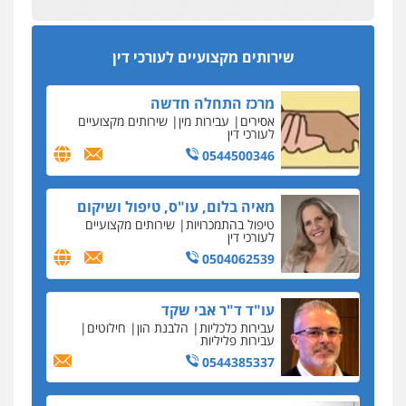
על עסקת נדל"ן בצפון
מהירות
הגנה
גיבוי
תמיכה
שירותים
מקצועיים לעורכי דין
סקס בכל מחיר
שירותים מקצועיים לעורכי דין
כתב האישום נגד עו"ד עידן דביר: האונס והמחירון
לאקטים מיניים
מרכז התחלה חדשה
כתב אישום: יו"ר ש"ס לשעבר בחיפה וסינדיקאט
אסירים
עבירות מין
שירותים מקצועיים
ההלוואות של משפחת הרינג
לעורכי דין
הפרקליטות: הרב נתנאל חייק ואביו הרב אריה חייק
0544500346
שמשו אנשי
החשוד ברצח עו"ד ארבל פלדמן טען לרקע נפשי
מאיה בלום, עו"ס, טיפול ושיקום
ושתק בחקירתו
טיפול בהתמכרויות
שירותים מקצועיים
לעורכי דין
בבית המשפט התברר כי לחשוד, אחמד אלרג'וב
מרמלה, לא נערכה
0504062539
יחסי עו"ד לקוח
עו"ד ד"ר אבי שקד
עורכת דין נעצרה בחשד להעברת סם לנאשם בכלא
עבירות כלכליות
הלבנת הון
חילוטים
השרון
עבירות פליליות
0544385337
דבר למיקרופון
נציב תלונות הציבור על השופטים: עדיף למעט
בפרקטיקה של דיונים "מחוץ לפרוטוקול"