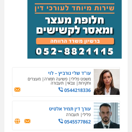
עו"ד שלי גורביץ – לוי
משפט פלילי
פשיעה חמורה
מעצרים
וחקירות
צבאי
תעבורה
0544218336
ניר קידר – צלם
צילום עורכי דין
שירותים מקצועיים לעורכי
דין
עורך דין תמיר אלטיט
0504578527
פלילי
תעבורה
0545577862
רונן הלל – מוניטין