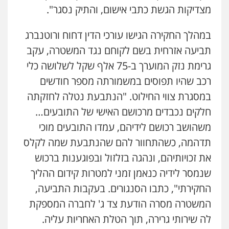
אחסון אתרים
מצדיקות הגשת כתבי אישום, והתיק נסגר".
מהירות
הגנה
גיבוי
תמיכה
שירותים
מקצועיים לעורכי דין
במהלך החקירה הגישו עורכי הדין דחוח ורוטנברג
תביעה אזרחית בשם לקוחם נגד המשטרה, עקב
מרכז התחלה חדשה
גרימת נזק המוערך ב-75 אלף שקל לשלושה כלי
אסירים
עבירות מין
שירותים מקצועיים
לעורכי דין
רכב שהיו תפוסים במשמורתה מספר חודשים
0544500346
במסגרת צווי החילוט. "הנתבעת נטלה לחזקתה
חלקים נכבדים מרכושם האישי של התובעים…
מאיה בלום, עו"ס, טיפול ושיקום
משהושב רכושם לידיהם, עמדו התובעים מוכי
טיפול בהתמכרויות
שירותים מקצועיים
לעורכי דין
תדהמה, כשהתחוור להם שהנתבעת שמה לקלס
0504062539
את זכויותיהם, ונהגה בזלזול ובפוגענות ברכוש
שנמסר לידיה כנאמן זמני למטרות קידום ההליך
עו"ד ד"ר אבי שקד
החקירתי", כתבו הסנגורים. בעקבות התביעה,
עבירות כלכליות
הלבנת הון
חילוטים
עבירות פליליות
המשטרה מסרה הודעת צד ג' לחברה המספקת
0544385337
לה שירותי גרירה, תוך הטלת האחריות עליה.