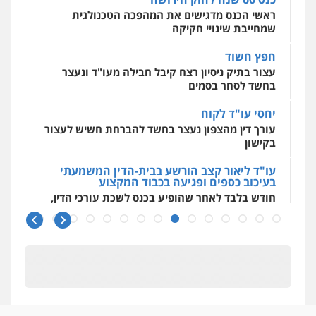
ראשי הכנס מדגישים את המהפכה הטכנולגית
שמחייבת שינויי חקיקה
חפץ חשוד
עצור בתיק ניסיון רצח קיבל חבילה מעו"ד ונעצר
בחשד לסחר בסמים
יחסי עו"ד לקוח
עורך דין מהצפון נעצר בחשד להברחת חשיש לעצור
בקישון
עו"ד ליאור קצב הורשע בבית-הדין המשמעתי
בעיכוב כספים ופגיעה בכבוד המקצוע
חודש בלבד לאחר שהופיע בכנס לשכת עורכי הדין,
קצב הורשע
10 מיליון
עורך-דין חשוד בהעלמת הכנסות והתחמקות ממס
רכישה
קטינים בסביבה מנוכרת
"ניכור הורי מכת מדינה": איך מתמודדים עם