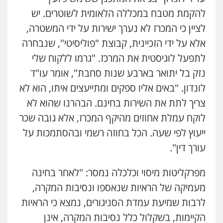
להקמת מטבח במכללה הלאומית לשוטרים. יש
לציין כי המכרז לא נערך ישירות על ידי המשטרה,
אלא על ידי הזכיינית, קבוצת "פוליסיטי", שנבחרה
לתפעל לוגיסטית את המרכז. "גרמו ללקוח שלי
נזק בל יתואר בארבע שנות סחבת", אומר עו"ד
לונדון. "באים אליו ספקים ומתייעצים איתו, הוא לא
צריך לתת את השירות בחינם. הבהרנו שהוא לא
ניר קידר – צלם
לוקח עמלת אחוזים מהיקף המכרז, אלא גובה שכר
צילום עורכי דין
שירותים מקצועיים לעורכי
דין
ייעוץ לפי שעה. הכל בחוזה רשמי ובהסתמכות על
0504578527
עורך דין".
רונן הלל – מוניטין
מפרקליטות מיסוי וכלכלה נמסר: "לאחר בחינה
מחיקת כתבות מגוגל ודחיקת אזכורים
שליליים
שירותים מקצועיים לעורכי דין
מעמיקה של הראיות שנאספו ונסיבות המקרה,
0522508109
לרבות שמיעת עמדת הסניגורים, נמצא כי הראיות
הקיימות, בשקלול כלל נסיבות המקרה, אינן