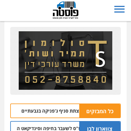
כל המבזקים
בחשד למעורבות בהצתת סניף ג'פניקה בגבעתיים
06.08 | 22:58
צווארון לבן
כתב אישום: יו"ר ש"ס לשעבר בחיפה וסינדיקאט ההלוואות של מש