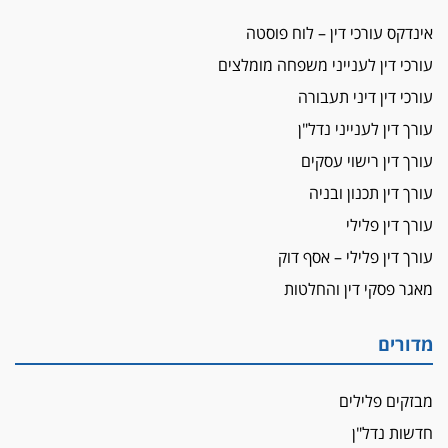
מאסר בפועל לעו"ד מהצפון שהגיש תביעות
אינדקס עורכי דין – לוח פוסטה
פיקטיביות בשם פלסטינים
עורכי דין לענייני משפחה מומלצים
על המידתיות
ביה"ד המשמעתי ביטל השעיה לצמיתות של
עורכי דין דיני תעבורה
עורכת-דין שהביעה שמחה ב-7 באוקטובר
עורך דין לענייני נדל"ן
אשם
עורך דין רישוי עסקים
עו"ד הלל בבייב הורשע בהונאת עשרות לקוחות,
עורך דין תכנון ובניה
ההסדר: 7-9 שנות מאסר
עורך דין פלילי
דין ומקרקעין
עורך דין פלילי – אסף דוק
עורך דין ברמת השרון נחקר בחשד למרמה בעסקת
נדל"ן
מאגר פסקי דין והחלטות
"אני מכינה 5-6 ג'וינטים ביום"
תובעת משטרתית פוטרה בחשד לעישון סמים
מדורים
שנחשף בפעילות בלשים בטלגרם
לא בכל יום
מבזקים פלילים
עו"ד שרון נהרי חיתן את בנו הבכור דניאל
חדשות נדל"ן