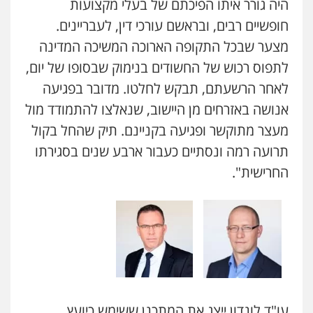
היה גורר איתו הפיכתם של בעלי מקצועות
חופשיים רבים, ובראשם עורכי דין, לעבריינים.
מצער שבכל התקופה הארוכה המשיכה המדינה
לתפוס רכוש של החשודים בנימוק שבסופו של יום,
לאחר הרשעתם, תבקש לחלטו. מדובר בפגיעה
אנושה באזרחים מן היישוב, שנאלצו להתמודד מול
מעצר מתוקשר ופגיעה בקניינם. תיק שהחל בקול
תרועה רמה ונסתיים כעבור ארבע שנים בסגירתו
החרישית".
עו"ד לונדון ייצג את המתכנן ששימש כיועץ