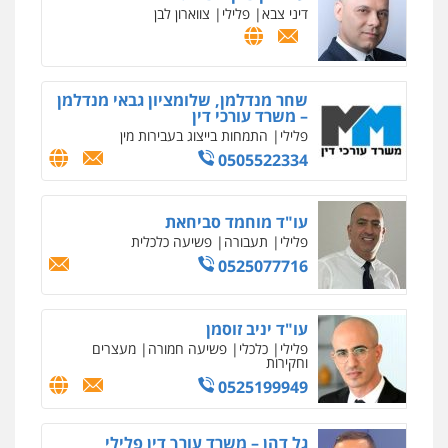
דיני צבא
פלילי
צווארון לבן
שחר מנדלמן, שלומציון גבאי מנדלמן
– משרד עורכי דין
פלילי
התמחות בייצוג בעבירות מין
0505522334
עו"ד מוחמד סביחאת
פלילי
תעבורה
פשיעה כלכלית
0525077716
עו"ד יניב זוסמן
פלילי
כלכלי
פשיעה חמורה
מעצרים
וחקירות
0525199949
גל דהן – משרד עורך דין פלילי