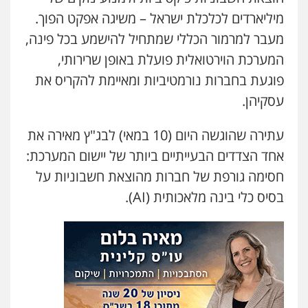
גיל דביר – משרד עורכי דין
מיליארדים לכלכלת ישראל – משיגה אפקט הפוך.
פלילי
פשיעה כלכלית
צווארון לבן
מעבר למרמור הכללי שמתחיל להישמע בכל פינה,
0506217771
המערכת הוירטואלית פועלת באופן שרירותי,
פוגעת בחברות נורמטיביות ומאיימת להקריס את
עו"ד אביגדור פלדמן
עסקיהן.
פלילי
אסירים
צווארון לבן
זכויות אדם
אזרחי
0505345826
עתירה שהוגשה היום (10 במאי) לבג"ץ מאירה את
אחד הצדדים הבעייתיים ביותר של יישום המערכת:
עו"ד תמיר סולומון
חסימה גורפת של חברות מהוצאת חשבוניות על
פלילי
כלכלי
מיסים
הלבנת הון
בסיס כלי בינה מלאכותית (AI).
0528758840
דוד אפרים משרד עורכי דין
פלילי
צווארון לבן
מס הכנסה
מע"מ
0506209859