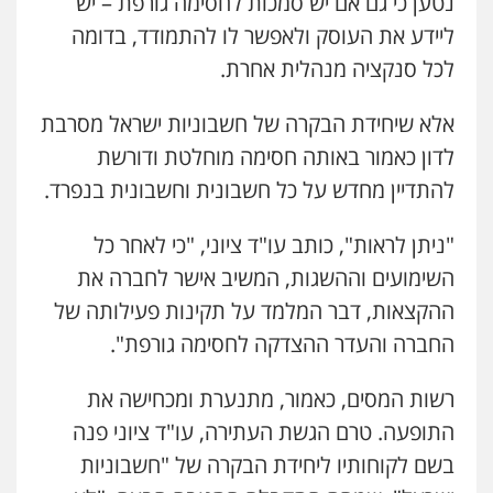
נטען כי גם אם יש סמכות לחסימה גורפת – יש
0506216813
ליידע את העוסק ולאפשר לו להתמודד, בדומה
לכל סנקציה מנהלית אחרת.
עדי כרמלי – חברת עו"ד
אלא שיחידת הבקרה של חשבוניות ישראל מסרבת
פלילי
כלכלי
עורכי דין לענייני אסירים
0525060666
לדון כאמור באותה חסימה מוחלטת ודורשת
להתדיין מחדש על כל חשבונית וחשבונית בנפרד.
אילן כץ – משרד עורכי דין
משפט פלילי
ייצוג שוטרים וסוהרים
חיילים
"ניתן לראות", כותב עו"ד ציוני, "כי לאחר כל
ועדות חקירה
השימועים וההשגות, המשיב אישר לחברה את
0546312410
ההקצאות, דבר המלמד על תקינות פעילותה של
החברה והעדר ההצדקה לחסימה גורפת".
עו"ד נעם שביט
פלילי
פשיעה חמורה
מיסים
הלבנת הון
פסיכיאטריה משפטית
רשות המסים, כאמור, מתנערת ומכחישה את
0506216048
התופעה. טרם הגשת העתירה, עו"ד ציוני פנה
בשם לקוחותיו ליחידת הבקרה של "חשבוניות
עו"ד אמיר כהן