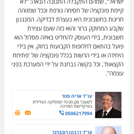
ישראל", שמהם התקבלה התגובה הבאה: "לא
פלילי
מעצרים וחקירות
תעבורה
0537470000
קיימת פונקציה של חסימה גורפת וככל שמזוהה
חריגות בחשבונית היא נעצרת לבדיקה. המנגנון
שקבע המחוקק ברור והוא כזה שעם עצירת
אבי אמר משרד עורכי דין
פלילי
משפחה
אזרחי מסחרי
חשבונית, בידי העוסק להחליט באיזה מסלול הוא
0502130230
פועל בהתאם לחלופות הקבועות בחוק. אין בידי
היחידה או בידי הרשות בכלל פונקציה של 'פתיחת
אברהם שהבזי – משרד עורכי דין
הקצאות', וכל בקשה נבחנת על ידי המערכת בפני
מיסים
כלכלי
פלילי
פשיעה כלכלית
הלבנת
הון
עצמה".
0504456555
עו"ד אריה פטר
לשעבר סגן מנהל המחלקה הפלילית
בפרקליטות המדינה
0506217994
עו"ד רן כהן רוכברגר