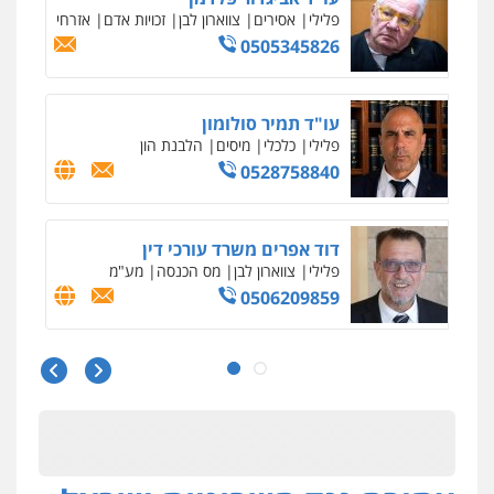
פלילי
תעבורה
0545577862
עו"ד יוסי חמצני
כלכלי
צווארון לבן
פשיעה כלכלית
עבירות
מס
הלבנת הון
0505471497
גיל דביר – משרד עורכי דין
פלילי
פשיעה כלכלית
צווארון לבן
0506217771
עו"ד אביגדור פלדמן
פלילי
אסירים
צווארון לבן
זכויות אדם
אזרחי
0505345826