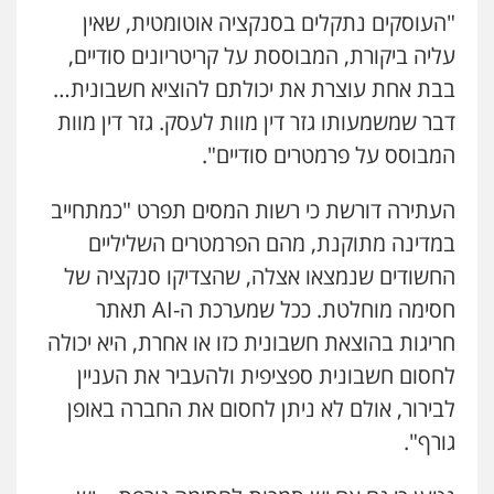
"העוסקים נתקלים בסנקציה אוטומטית, שאין
עליה ביקורת, המבוססת על קריטריונים סודיים,
עו"ד יניב זוסמן
בבת אחת עוצרת את יכולתם להוציא חשבונית…
פלילי
כלכלי
פשיעה חמורה
מעצרים
דבר שמשמעותו גזר דין מוות לעסק. גזר דין מוות
וחקירות
0525199949
המבוסס על פרמטרים סודיים".
העתירה דורשת כי רשות המסים תפרט "כמתחייב
גל דהן – משרד עורך דין פלילי
פלילי
פשיעה חמורה
סמים
מעצרים
במדינה מתוקנת, מהם הפרמטרים השליליים
וחקירות
החשודים שנמצאו אצלה, שהצדיקו סנקציה של
0544723840
חסימה מוחלטת. ככל שמערכת ה-AI תאתר
חריגות בהוצאת חשבונית כזו או אחרת, היא יכולה
חנא בולוס – משרד עורכי דין
פלילי
פשיעה חמורה
צווארון לבן
נזיקין
לחסום חשבונית ספציפית ולהעביר את העניין
0546661544
לבירור, אולם לא ניתן לחסום את החברה באופן
גורף".
עו"ד אורי רינצקי
פלילי
כלכלי
ניהול משפטים