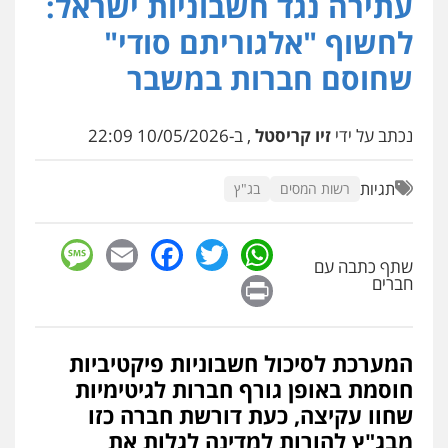
עתירה נגד חשבוניות ישראל:
עו"ד תמיר סולומון
פלילי
כלכלי
מיסים
הלבנת הון
לחשוף "אלגוריתם סודי"
0528758840
שחוסם חברות במשבר
דוד אפרים משרד עורכי דין
נכתב על ידי
זיו קריסטל
, ב-10/05/2026 22:09
פלילי
צווארון לבן
מס הכנסה
מע"מ
0506209859
תגיות
רשות המסים
בג"ץ
עו"ד שרון נהרי
sage
Facebook
Email
WhatsApp
Twitter
פלילי
צווארון לבן
כלכלי
פשיעה כלכלית
בינלאומי
הליכי הסגרה
שתף כתבה עם
Print
חברים
עו"ד (רו"ח) יואב ציוני
המערכת לסיכול חשבוניות פיקטיביות
עבירות מס
הלבנת הון
שומות וערעורי מס
חוסמת באופן גורף חברות לגיטימיות
0505430819
שחוו עקיצה, כעת דורשת חברה כזו
מבג"ץ להורות למדינה לגלות את