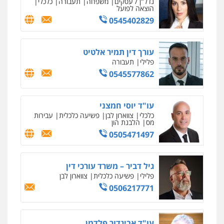
פלילי
צווארון לבן
כלכלי
פשיעה כלכלית
בינלאומי
הליכי הסגרה
עו"ד (רו"ח) יואב ציוני
עבירות מס
הלבנת הון
שומות וערעורי מס
0505430819
עו"ד ד"ר איתן פינקלשטיין
כלכלי
הלבנת הון
חילוט
ייעוץ לעורכי דין
0507061374
מצגר ושות', חברת עורכי דין
נדל"ן / עסקים
משפחה
תעבורה
כלכלי
הוצאה לפועל
0545402829
עורך דין תמיר אלטיט