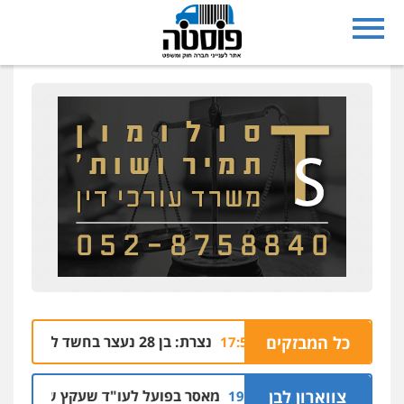
מערבי
כל המבזקים
נצרת: בן 28 נעצר בחשד לסחיטה באיומים מטלפון שאינו שלו
04.08 | 17:57
קלים
צווארון לבן
מאסר בפועל לעו"ד שעקץ שני מיליון שקל ע
04.08 | 19:10