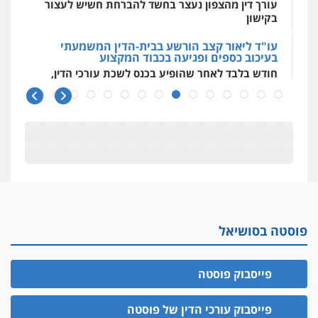
עורך דין מהצפון נעצר בחשד להברחת חשיש לעצור
בקישון
עו"ד ליאור קצב הורשע בבית-הדין המשמעתי
בעיכוב כספים ופגיעה בכבוד המקצוע
חודש בלבד לאחר שהופיע בכנס לשכת עורכי הדין,
קצב הורשע
10 מיליון
עורך-דין חשוד בהעלמת הכנסות והתחמקות ממס
רכישה
קטינים בסביבה מנוכרת
"ניכור הורי מכת מדינה": איך מתמודדים עם
ההשלכות ההרסניות של התופעה?
פוסטה בסושיאל
אלה המינויים
הוועדה לבחירת שופטים בחרה 26 שופטים ורשמים
נוספים
פייסבוק פוסטה
ראו הוזהרתם
הפרקליטות מקדמת הפללת עורכי דין "קונסילייריז"
פייסבוק עורכי הדין של פוסטה
בחוק המאבק בארגוני פשיעה