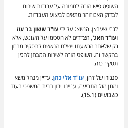
השופט פיש הורה לממונה על עבודות שירות
מרכז התחלה חדשה
אסירים
עבירות מין
שירותים מקצועיים
לבדוק האם זוהר מתאים לביצוע העבודות.
לעורכי דין
0544500346
לגבי שעבאן, המיוצג על ידי
עו"ד ששון בר עוז
ו
עו"ד חאג',
הצדדים לא הסכימו על העונש, אלא
מאיה בלום, עו"ס, טיפול ושיקום
טיפול בהתמכרויות
שירותים מקצועיים
רק שלאחר הרשעתו יישלח הנאשם לתסקיר מבחן.
לעורכי דין
בהקשר זה, השופט הורה לשירות המבחן להכין
0504062539
תסקיר כזה.
עו"ד ד"ר אבי שקד
סנגורו של דהן,
עו"ד אלי כהן
, עדיין מנהל משא
עבירות כלכליות
הלבנת הון
חילוטים
עבירות פליליות
ומתן מול התביעה. עניינו יידון בבית המשפט בעוד
0544385337
כשבועיים (15.1).
איתי חקירות – שירותים לעורכי דין
חקירות פרטיות
חקירות כלכליות
חקירות
אישות
איתורים
0537865001