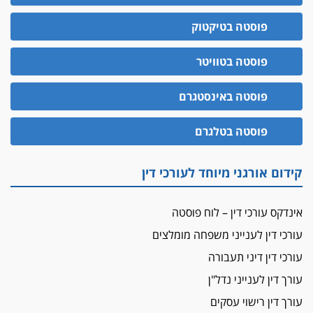
משרות אמון
פוסטה בטיקטוק
יו"ר מחוז ת"א משבץ עובדות שלו למינוי דייני בית
הדין למשמעת
פוסטה בטוויטר
האופנוע חזר הביתה
פוסטה באינסטגרם
עו"ד גיל פרידמן והרפתקאות אופנוע השטח שלו
הזכות לטנף
פוסטה בטלגרם
זוכה עורך-דין שהשווה את ברק לסינוואר ואת
"הבמות של קפלן" לחמאס
קידום אורגני מיוחד לעורכי דין
מאסר לעורך הדין
מאסר בפועל לעו"ד מהצפון שהגיש תביעות
אינדקס עורכי דין – לוח פוסטה
פיקטיביות בשם פלסטינים
עורכי דין לענייני משפחה מומלצים
על המידתיות
ביה"ד המשמעתי ביטל השעיה לצמיתות של
עורכי דין דיני תעבורה
עורכת-דין שהביעה שמחה ב-7 באוקטובר
עורך דין לענייני נדל"ן
אשם
עורך דין רישוי עסקים
עו"ד הלל בבייב הורשע בהונאת עשרות לקוחות,