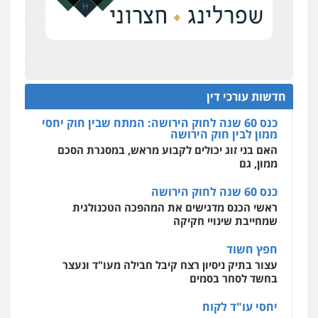
מחוז מרכז לפני הכנסת
כנס תביעות ייצוגיות: הדילמה בין זכויות צרכנים
רונן הלל – מוניטין
להגנה על עסקים קטנים
מחיקת כתבות מגוגל ודחיקת אזכורים
שליליים
שירותים מקצועיים לעורכי דין
תנו וקחו
0522508109
הדוקטורט של עו"ד יואב ציוני: מע"מ ומוסדות ללא
כוונת רווח
חדשות עורכי דין
אחסון אתרים
כנס 60 שנה לחוק הירושה: המתח שבין חוק יחסי
מהירות
הגנה
גיבוי
תמיכה
שירותים
ממון לבין חוק הירושה
מקצועיים לעורכי דין
האם בני זוג יכולים לקבוע מראש, במסגרת הסכם
ממון, גם
כנס 60 שנה לחוק הירושה
מרכז התחלה חדשה
ראשי הכנס מדגישים את המהפכה הטכנולגית
אסירים
עבירות מין
שירותים מקצועיים
לעורכי דין
שמחייבת שינויי חקיקה
0544500346
חפץ חשוד
עצור בתיק ניסיון רצח קיבל חבילה מעו"ד ונעצר
בחשד לסחר בסמים
יחסי עו"ד לקוח