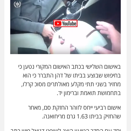
באישום השלישי בכתב האישום המקורי נטען כי
בחיפוש שבוצע בביתו של דהן התברר כי הוא
מחזיר בשני תתי מקלע מאולתרים מסוכ קרלו,
בתחמושת תואמת וברימון יד.
אישום רביעי ייחס לזוהר החזקת סם, מאחר
שהחזיק בביתו 1.63 גרם מריחואנה.
יחד עם הסדר הטיעון הוצג לשופט דניאל פיש כתב