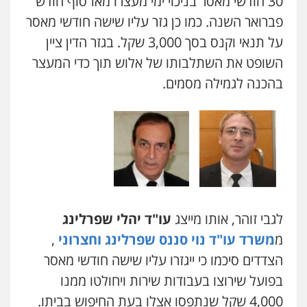
30 חודשי מאסר בניכוי ימי מעצרו מאז סוף חודש
פברואר השנה. כמו כן גזר עליו שישה חודשי מאסר
על תנאי וקנס בסך 3,000 שקל. בגזר הדין ציין
השופט את השתלבותו של אלוש תוך כדי המעצר
בהכנה לגמילה מסמים.
ניר קידר – צלם
צילום עורכי דין
שירותים מקצועיים לעורכי
דין
0504578527
רונן הלל – מוניטין
מחיקת כתבות מגוגל ודחיקת אזכורים
שליליים
שירותים מקצועיים לעורכי דין
0522508109
לגבי זוהר, אותו מייצג
עו"ד יהלי שפרלינג
מ
משרד עו"ד נוי סננס שפרלינג וחצרוני
,
אחסון אתרים
מהירות
הגנה
גיבוי
תמיכה
שירותים
הצדדים סיכמו כי ייגזרו עליו שישה חודשי מאסר
מקצועיים לעורכי דין
בפועל שירוצו בעבודות שירות ויחולטו ממנו
4,000 שקל שנתפסו אצלו בעת החיפוש בביתו.