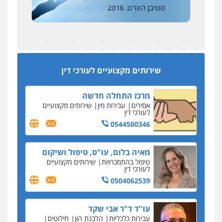
מהירות
הגנה
גיבוי
תמיכה
שירותים
מקצועיים לעורכי דין
מפקח במס הכנסה ועורך-דין חשודים בהצהרה כוזבת
על עסקת נדל"ן בצפון
סקס בכל מחיר
מרכז התחלה חדשה
כתב האישום נגד עו"ד עידן דביר: האונס והמחירון
אסירים
עבירות מין
שירותים מקצועיים
לאקטים מיניים
לעורכי דין
שירותים מקצועיים לעורכי דין
0544500346
כתב אישום: יו"ר ש"ס לשעבר בחיפה וסינדיקאט
ההלוואות של משפחת הרינג
הפרקליטות: הרב נתנאל חייק ואביו הרב אריה חייק
מאיה בלום, עו"ס, טיפול ושיקום
שמשו אנשי
טיפול בהתמכרויות
שירותים מקצועיים
לעורכי דין
החשוד ברצח עו"ד ארבל פלדמן טען לרקע נפשי
0504062539
ושתק בחקירתו
בבית המשפט התברר כי לחשוד, אחמד אלרג'וב
מרמלה, לא נערכה
עו"ד ד"ר אבי שקד
עבירות כלכליות
הלבנת הון
חילוטים
יחסי עו"ד לקוח
עבירות פליליות
עורכת דין נעצרה בחשד להעברת סם לנאשם בכלא
0544385337
השרון
דבר למיקרופון
איתי חקירות – שירותים לעורכי דין