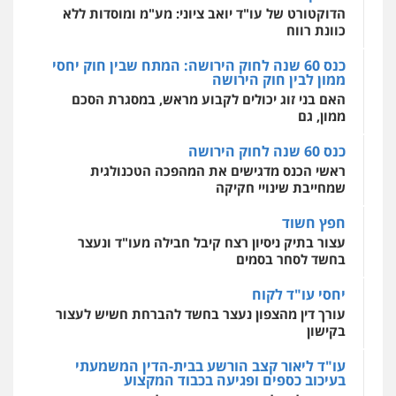
אסירים
עבירות מין
שירותים מקצועיים
כנס 60 שנה לחוק הירושה: המתח שבין חוק יחסי
לעורכי דין
ממון לבין חוק הירושה
0544500346
האם בני זוג יכולים לקבוע מראש, במסגרת הסכם
ממון, גם
כנס 60 שנה לחוק הירושה
ראשי הכנס מדגישים את המהפכה הטכנולגית
שמחייבת שינויי חקיקה
חפץ חשוד
עצור בתיק ניסיון רצח קיבל חבילה מעו"ד ונעצר
בחשד לסחר בסמים
יחסי עו"ד לקוח
עורך דין מהצפון נעצר בחשד להברחת חשיש לעצור
בקישון
עו"ד ליאור קצב הורשע בבית-הדין המשמעתי
בעיכוב כספים ופגיעה בכבוד המקצוע
חודש בלבד לאחר שהופיע בכנס לשכת עורכי הדין,
קצב הורשע