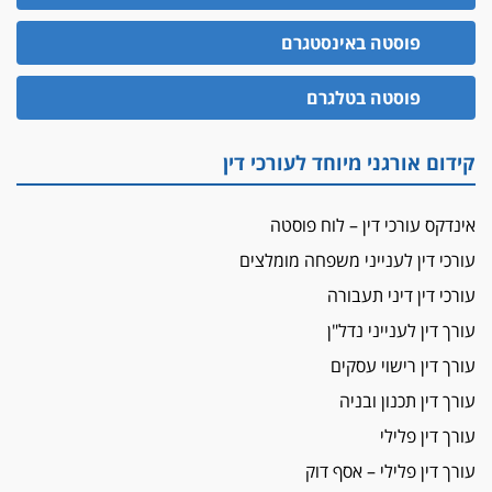
הזכות לטנף
פוסטה באינסטגרם
זוכה עורך-דין שהשווה את ברק לסינוואר ואת
"הבמות של קפלן" לחמאס
פוסטה בטלגרם
מאסר לעורך הדין
מאסר בפועל לעו"ד מהצפון שהגיש תביעות
קידום אורגני מיוחד לעורכי דין
פיקטיביות בשם פלסטינים
על המידתיות
אינדקס עורכי דין – לוח פוסטה
ביה"ד המשמעתי ביטל השעיה לצמיתות של
עורכת-דין שהביעה שמחה ב-7 באוקטובר
עורכי דין לענייני משפחה מומלצים
עורכי דין דיני תעבורה
אשם
עו"ד הלל בבייב הורשע בהונאת עשרות לקוחות,
עורך דין לענייני נדל"ן
ההסדר: 7-9 שנות מאסר
עורך דין רישוי עסקים
דין ומקרקעין
עורך דין תכנון ובניה
עורך דין ברמת השרון נחקר בחשד למרמה בעסקת
עורך דין פלילי
נדל"ן
עורך דין פלילי – אסף דוק
"אני מכינה 5-6 ג'וינטים ביום"