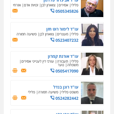
שליליים
שירותים מקצועיים לעורכי דין
פלילי
אסירים
צווארון לבן
זכויות אדם
אזרחי
0522508109
0505345826
אחסון אתרים
מהירות
הגנה
גיבוי
תמיכה
שירותים
עו"ד לימור רוט חזן
מקצועיים לעורכי דין
פלילי
מעצרים
צווארון לבן
פשיעה חמורה
0523407232
מרכז התחלה חדשה
אסירים
עבירות מין
שירותים מקצועיים
עו"ד אורנת קמרון
לעורכי דין
פלילי
תעבורה
עורכי דין לענייני אסירים
0544500346
משפחה
נוער
0505417090
מאיה בלום, עו"ס, טיפול ושיקום
טיפול בהתמכרויות
שירותים מקצועיים
עו"ד רונן בנדל
לעורכי דין
משפט פלילי
פשיעה חמורה
פלילי
0504062539
0524282442
עו"ד ד"ר אבי שקד
עבירות כלכליות
הלבנת הון
חילוטים