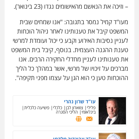
– וזיכה את הנאשם מהאישומים נגדו (23 בינואר).
מעו"ד קמיל נמסר בתגובה: "אנו שמחים שבית
המשפט קיבל את טענותינו לאחר ניהול הוכחות
לעניין נסיבות האירוע וקבע כי יכול ועומדת למרשי
טענת ההגנה העצמית. בנוסף, קיבל בית המשפט
את טענותינו לעניין מחדלי החקירה הרבים. אנו
מברכים על זיכויו של מרשי, אשר במהלך כל הליך
ההוכחות טען כי הוא הגן על עצמו מפני תקיפה".
ניר קידר – צלם
צילום עורכי דין
שירותים מקצועיים לעורכי
עו"ד שרון נהרי
דין
פלילי
צווארון לבן
כלכלי
פשיעה כלכלית
0504578527
בינלאומי
הליכי הסגרה
רונן הלל – מוניטין
מחיקת כתבות מגוגל ודחיקת אזכורים
עו"ד אביגדור פלדמן