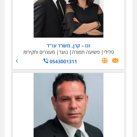
זנו – קרן, משרד עו"ד
פלילי
פשיעה חמורה
נוער
מעצרים וחקירות
0543001311